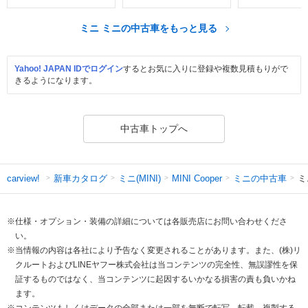
ミニ ミニの中古車をもっと見る
Yahoo! JAPAN IDでログイン
するとお気に入りに登録や複数見積もりがで
きるようになります。
中古車トップへ
新車カタログ
ミニ(MINI)
ミニの中古車
ミ
carview!
MINI Cooper
※仕様・オプション・装備の詳細については各販売店にお問い合わせくださ
い。
※当情報の内容は各社により予告なく変更されることがあります。また、(株)リ
クルートおよびLINEヤフー株式会社は当コンテンツの完全性、無誤謬性を保
証するものではなく、当コンテンツに起因するいかなる損害の責も負いかね
ます。
※コンテンツもしくはデータの全部または一部を無断で転写、転載、複製する