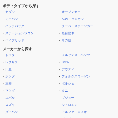
ボディタイプから探す
セダン
オープンカー
ミニバン
SUV・クロカン
ハッチバック
クーペ・スポーツカー
ステーションワゴン
軽自動車
ハイブリッド
その他
メーカーから探す
トヨタ
メルセデス・ベンツ
レクサス
BMW
日産
アウディ
ホンダ
フォルクスワーゲン
三菱
ポルシェ
マツダ
ミニ
スバル
プジョー
スズキ
シトロエン
ダイハツ
アルファ ロメオ