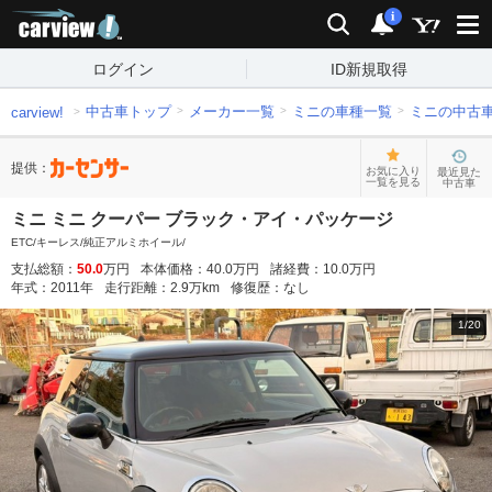
carview!
検索
通知
i
ログイン
ID新規取得
中古車トップ
メーカー一覧
ミニの車種一覧
ミニの中古
carview!
提供：
お気に入り
最近見た
一覧を見る
中古車
ミニ ミニ クーパー ブラック・アイ・パッケージ
ETC/キーレス/純正アルミホイール/
支払総額：
50.0
万円
本体価格：
40.0
万円
諸経費：
10.0
万円
年式：
2011
年
走行距離：
2.9
万km
修復歴：
なし
1
/
20