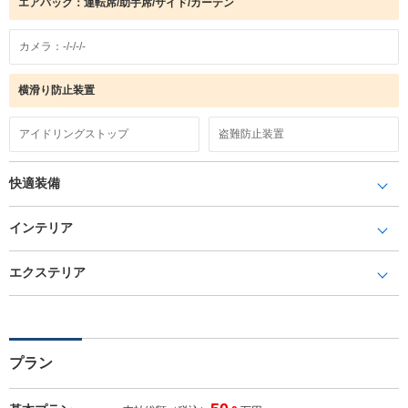
エアバック：運転席/助手席/サイド/カーテン
カメラ：-/-/-/-
横滑り防止装置
アイドリングストップ
盗難防止装置
快適装備
インテリア
エクステリア
プラン