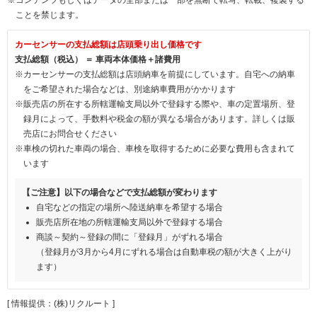
ことを禁じます。
カーセンサーの支払総額は店頭乗り出し価格です
支払総額（税込） ＝ 車両本体価格＋諸費用
※カーセンサーの支払総額は店頭納車を前提にしています。自宅への納車
をご希望された場合などは、別途納車費用がかかります
※販売店の所在する所轄運輸支局以外で登録する際や、車の定置場所、登
録月によって、手数料や税金の額が異なる場合があります。詳しくは販
売店にお問合せください
※車検の切れた車両の場合、車検を取得するために必要な費用も含まれて
います
【ご注意】以下の場合などで支払総額が変わります
自宅などの指定の場所へ陸送納車を希望する場合
販売店所在地の所轄運輸支局以外で登録する場合
商談～契約～登録の間に「登録月」がずれる場合
（登録月が3月から4月にずれる場合は自動車税の額が大きく上がり
ます）
[ 情報提供：(株)リクルート ]