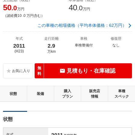
50
40
.0
.0
万円
万円
（諸経費10 .0 万円含む）
この車種の相場価格（平均本体価格：62万円）
年式
走行距離
車検
修復歴
2011
2.9
車検整備付
なし
(H23)
万km
無
見積もり・在庫確認
料
購入
販売店
車種
状態
装備
プラン
情報
スペック
状態
2011
年式