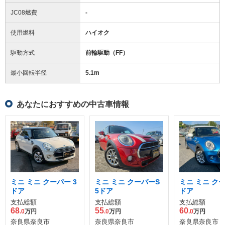
JC08燃費
-
使用燃料
ハイオク
駆動方式
前輪駆動（FF）
最小回転半径
5.1
m
あなたにおすすめの中古車情報
ミニ ミニ クーパー 3
ミニ ミニ クーパーS
ミニ ミニ クー
ドア
5ドア
ドア
支払総額
支払総額
支払総額
68
55
60
.0
万円
.0
万円
.0
万円
奈良県奈良市
奈良県奈良市
奈良県奈良市