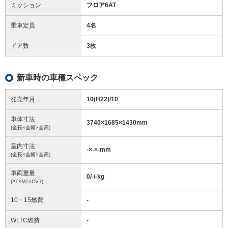
ミッション
フロア6AT
乗車定員
4名
ドア数
3枚
新車時の車種スペック
発売年月
10(H22)/10
車体寸法
3740
×
1685
×
1430
mm
(全長×全幅×全高)
室内寸法
-
×
-
×
-
mm
(全長×全幅×全高)
車両重量
0/-/-
kg
(AT×MT×CVT)
10・15燃費
-
WLTC燃費
-