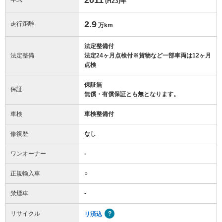
(H23)
年
2.9
走行距離
万km
法定整備付
法定整備
法定24ヶ月点検付※貨物など一部車両は12ヶ月
点検
保証無
保証
無償・有償保証とも無となります。
車検
車検整備付
修復歴
なし
ワンオーナー
-
正規輸入車
○
禁煙車
-
リサイクル
リ済込