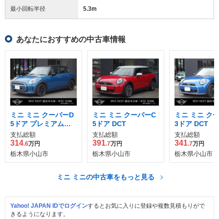
最小回転半径
5.3
m
あなたにおすすめの中古車情報
ミニ ミニ クーパーD
ミニ ミニ クーパーC
ミニ ミニ ク
5ドア プレミアムプ
5ドア DCT
3ドア DCT
ラスパッケージ DCT
支払総額
支払総額
支払総額
314
391
341
.6
万円
.7
万円
.7
万円
栃木県小山市
栃木県小山市
栃木県小山市
ミニ ミニの中古車をもっと見る
Yahoo! JAPAN IDでログイン
するとお気に入りに登録や複数見積もりがで
きるようになります。