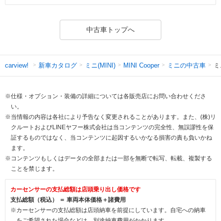
中古車トップへ
新車カタログ
ミニ(MINI)
ミニの中古車
ミ
carview!
MINI Cooper
※仕様・オプション・装備の詳細については各販売店にお問い合わせくださ
い。
※当情報の内容は各社により予告なく変更されることがあります。また、(株)リ
クルートおよびLINEヤフー株式会社は当コンテンツの完全性、無誤謬性を保
証するものではなく、当コンテンツに起因するいかなる損害の責も負いかね
ます。
※コンテンツもしくはデータの全部または一部を無断で転写、転載、複製する
ことを禁じます。
カーセンサーの支払総額は店頭乗り出し価格です
支払総額（税込） ＝ 車両本体価格＋諸費用
※カーセンサーの支払総額は店頭納車を前提にしています。自宅への納車
をご希望された場合などは、別途納車費用がかかります