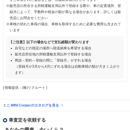
※販売店の所在する所轄運輸支局以外で登録する際や、車の定置場所、登
録月によって、手数料や税金の額が異なる場合があります。詳しくは販
売店にお問合せください
※車検の切れた車両の場合、車検を取得するために必要な費用も含まれて
います
【ご注意】以下の場合などで支払総額が変わります
自宅などの指定の場所へ陸送納車を希望する場合
販売店所在地の所轄運輸支局以外で登録する場合
商談～契約～登録の間に「登録月」がずれる場合
（登録月が3月から4月にずれる場合は自動車税の額が大きく上がり
ます）
[ 情報提供：(株)リクルート ]
ミニ MINI Cooperのカタログを見る
車査定を依頼する
あなたの愛車、今いくら？