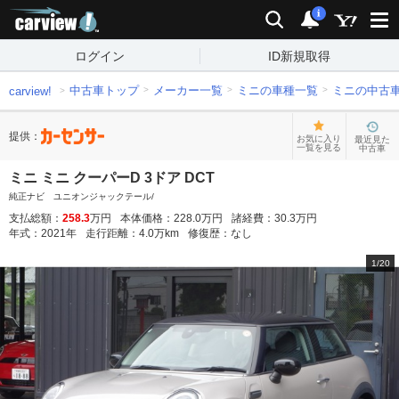
carview!
検索
通知
i
ログイン
ID新規取得
中古車トップ
メーカー一覧
ミニの車種一覧
ミニの中古
carview!
提供：
お気に入り
最近見た
一覧を見る
中古車
ミニ ミニ クーパーD 3ドア DCT
純正ナビ ユニオンジャックテール/
支払総額：
258.3
万円
本体価格：
228.0
万円
諸経費：
30.3
万円
年式：
2021
年
走行距離：
4.0
万km
修復歴：
なし
1
/
20