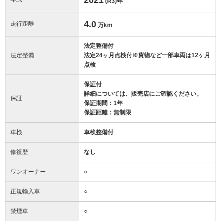
(R3)
年
4.0
走行距離
万km
法定整備付
法定整備
法定24ヶ月点検付※貨物など一部車両は12ヶ月
点検
保証付
詳細については、販売店にご確認ください。
保証
保証期間：1年
保証距離：無制限
車検
車検整備付
修復歴
なし
ワンオーナー
○
正規輸入車
○
禁煙車
○