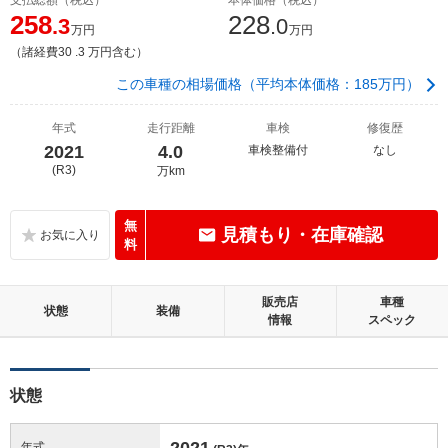
258
228
.3
.0
万円
万円
（諸経費30 .3 万円含む）
この車種の相場価格（平均本体価格：185万円）
年式
走行距離
車検
修復歴
2021
4.0
車検整備付
なし
(R3)
万km
無
見積もり・在庫確認
料
販売店
車種
状態
装備
情報
スペック
状態
2021
年式