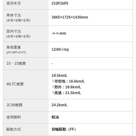
発売年月
21(R3)/05
車体寸法
3865
×
1725
×
1430
mm
(全長×全幅×全高)
室内寸法
-
×
-
×
-
mm
(全長×全幅×全高)
車両重量
1240/-/-
kg
(AT×MT×CVT)
10・15燃費
-
19.5km/L
└市街地：16.6km/L
WLTC燃費
└郊外：18.6km/L
└高速：21.5km/L
JC08燃費
24.2km/L
使用燃料
軽油
駆動方式
前輪駆動（FF）