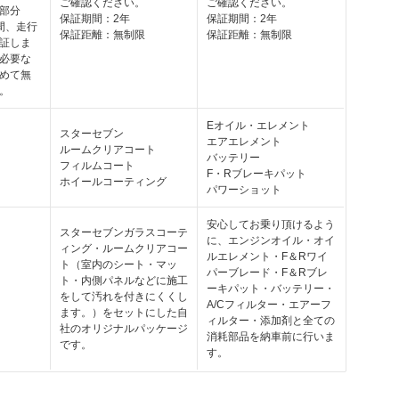
ご確認ください。
ご確認ください。
部分
保証期間：2年
保証期間：2年
間、走行
保証距離：無制限
保証距離：無制限
証しま
必要な
めて無
。
Eオイル・エレメント
スターセブン
エアエレメント
ルームクリアコート
バッテリー
フィルムコート
F・Rブレーキパット
ホイールコーティング
パワーショット
安心してお乗り頂けるよう
スターセブンガラスコーテ
に、エンジンオイル・オイ
ィング・ルームクリアコー
ルエレメント・F＆Rワイ
ト（室内のシート・マッ
パーブレード・F＆Rブレ
ト・内側パネルなどに施工
ーキパット・バッテリー・
をして汚れを付きにくくし
A/Cフィルター・エアーフ
ます。）をセットにした自
ィルター・添加剤と全ての
社のオリジナルパッケージ
消耗部品を納車前に行いま
です。
す。