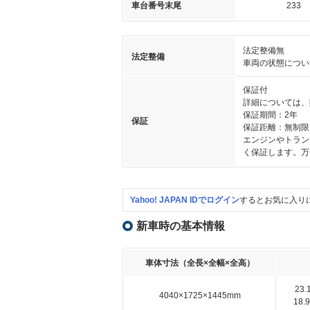
車台番号末尾
233
法定整備無
法定整備
車両の状態につい
保証付
詳細については、
保証期間：2年
保証
保証距離：無制限
エンジンやトラン
く保証します。万
Yahoo! JAPAN IDでログイン
するとお気に入り
新車時の基本情報
車体寸法（全長×全幅×全高）
23
4040×1725×1445mm
18