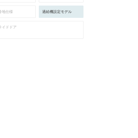
冷地仕様
過給機設定モデル
ライドドア