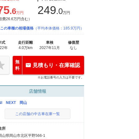
75
249
.6
.0
万円
万円
経費26.6万円含む）
この車種の相場価格
（平均本体価格：185.9万円）
年式
走行距離
車検
修復歴
022年
4.0万km
2027年11月
なし
無
見積もり・在庫確認
料
※お電話番号の入力は不要です。
店舗情報
NI NEXT 岡山
この店舗の中古車在庫一覧
住所
岡山県岡山市北区平野566-1