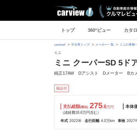
トップ
360°ビュー
カタ
carview!
中古車トップ
メーカー一覧
ミニの車種
ミニ
ミニ クーパーSD 5
純正17AW Dアシスト Dメーター Bカ
保証付
275
支払総額
.6
本体
万円
(税込)
（諸経費26.6万円含む）
年式
2022年
走行距離
4.0万km
車検
2027