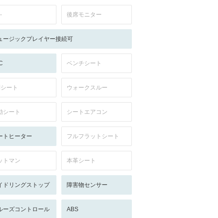
-
後席モニター
ュージックプレイヤー接続可
C
ベンチシート
列シート
ウォークスルー
動シート
シートエアコン
ートヒーター
フルフラットシート
ットマン
本革シート
イドリングストップ
障害物センサー
ルーズコントロール
ABS