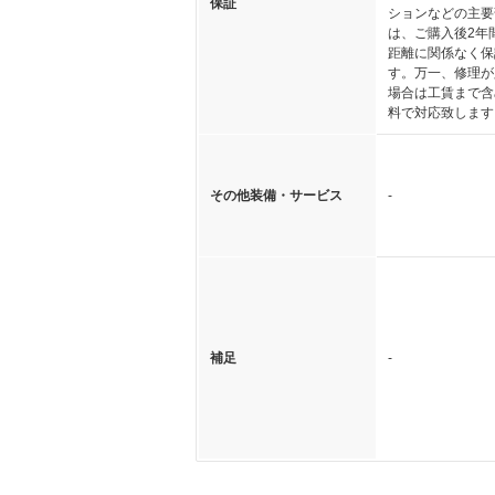
保証
ションなどの主要
は、ご購入後2年
距離に関係なく保
す。万一、修理が
場合は工賃まで含
料で対応致します
その他装備・サービス
-
補足
-