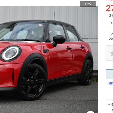
1
/
25
2
（諸
2
MI