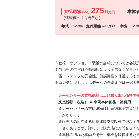
275
支払総額
.6
本体
万円
(税込)
（諸経費26.6万円含む）
年式
2022年
走行距離
4.0万km
車検
2027
※仕様・オプション・装備の詳細については各販
※当情報の内容は各販売店により予告なく変更され
当コンテンツの完全性、無誤謬性を保証するも
※コンテンツもしくはデータの全部または一部を
カーセンサーの支払総額は店頭乗り出し価格で
支払総額（税込） ＝ 車両本体価格＋諸費用
※カーセンサーの支払総額は店頭納車を前提に
かかります
※販売店の所在する所轄運輸支局以外で登録す
合があります。詳しくは販売店にお問合せく
※車検の切れた車両の場合、車検を取得するた