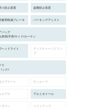
滑り防止装置
盗難防止装置
突被害軽減ブレーキ
パーキングアシスト
アバッグ
転席/助手席/サイド/カーテン
EDヘッドライト
ディスチャージドラン
プ
メラ
-/バック/-
動リアゲート
サンルーフ
ルエアロ
アルミホイール
ーダウン
リフトアップ