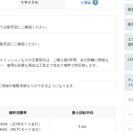
リサイクル
リ済込
横
衝
ては販売店にご確認ください。
エ
販売店にご確認ください。
運
L
スミッションなどの主要部分は、ご購入後2年間、走行距離に関係な
一、修理が必要な場合は工賃まで含めて無料で対応致します。
カ
-/
に登録や複数見積もりができるようになります。
電
燃料消費率
最小回転半径
フ
.1km/L（JC08モード走行）
5.4m
.9km/L（WLTCモード走行）
ロ