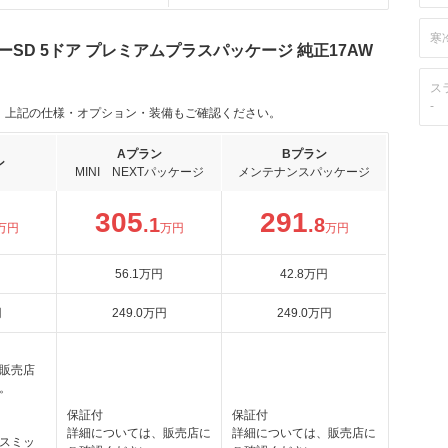
寒
ーSD 5ドア プレミアムプラスパッケージ 純正17AW
）
ス
-
。上記の仕様・オプション・装備もご確認ください。
Aプラン
Bプラン
ン
MINI NEXTパッケージ
メンテナンスパッケージ
305
291
.1
.8
万円
万円
万円
56
.1
万円
42
.8
万円
円
249
.0
万円
249
.0
万円
販売店
。
保証付
保証付
詳細については、販売店に
詳細については、販売店に
スミッ