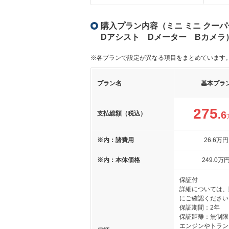
購入プラン内容（ミニ ミニ クーパ
Dアシスト Dメーター Bカメラ
※各プランで設定が異なる項目をまとめています
プラン名
基本プラ
275
.6
支払総額（税込）
※内：諸費用
26
.6
万円
※内：本体価格
249
.0
万
保証付
詳細については、
にご確認ください
保証期間：2年
保証距離：無制限
エンジンやトラン