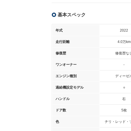
基本スペック
年式
2022
走行距離
4.0万km
修復歴
修復歴な
ワンオーナー
-
エンジン種別
ディーゼ
過給機設定モデル
○
ハンドル
右
ドア数
5枚
色
チリ・レッド・