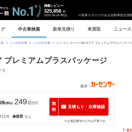
掲載レビュー
325,856
件
時点
※新車カタログのある自動車総合情報
2026.08.06
ログ
中古車検索
新車見積り
車買取
ニュース
一覧
ミニの中古車
ミニの中古車
ミニ ミニ クーパーSD 5ドア プレミアムプラスパッケー
ドア プレミアムプラスパッケージ
メラ
提供：
249
価格
.0
万円
無
(税込)
見積もり・在庫確認
料
年11月
修復歴
なし
※お電話番号の入力は不要です。
支