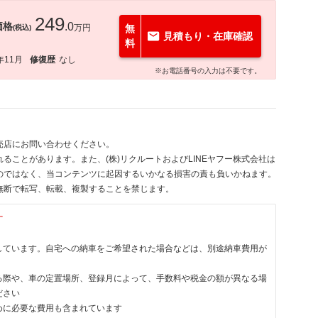
249
価格
.0
万円
無
(税込)
見積もり・在庫確認
料
年11月
修復歴
なし
※お電話番号の入力は不要です。
売店にお問い合わせください。
ることがあります。また、(株)リクルートおよびLINEヤフー株式会社は
のではなく、当コンテンツに起因するいかなる損害の責も負いかねます。
無断で転写、転載、複製することを禁じます。
す
しています。自宅への納車をご希望された場合などは、別途納車費用が
る際や、車の定置場所、登録月によって、手数料や税金の額が異なる場
ださい
めに必要な費用も含まれています