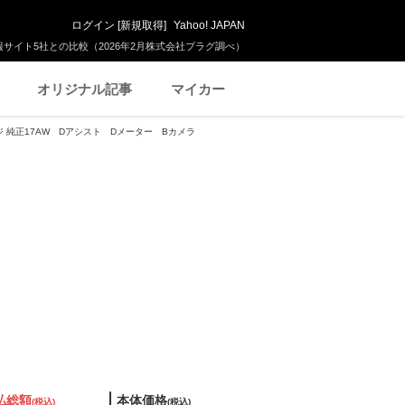
ログイン
[
新規取得
]
Yahoo! JAPAN
サイト5社との比較（2026年2月株式会社プラグ調べ）
オリジナル記事
マイカー
ジ 純正17AW Dアシスト Dメーター Bカメラ
払総額
本体価格
(税込)
(税込)