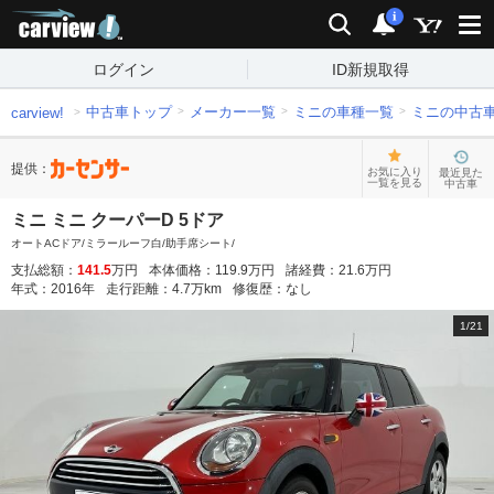
carview!
検索
通知
i
ログイン
ID新規取得
中古車トップ
メーカー一覧
ミニの車種一覧
ミニの中古
carview!
提供：
お気に入り
最近見た
一覧を見る
中古車
ミニ ミニ クーパーD 5ドア
オートACドア/ミラールーフ白/助手席シート/
支払総額：
141.5
万円
本体価格：
119.9
万円
諸経費：
21.6
万円
年式：
2016
年
走行距離：
4.7
万km
修復歴：
なし
1
/
21