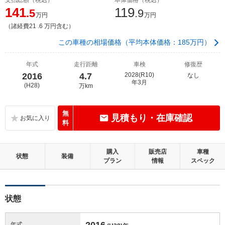
141
119
.5
.9
万円
万円
（諸経費21 .6 万円含む）
この車種の相場価格（平均本体価格：185万円）
年式
走行距離
車検
修復歴
2016
4.7
2028(R10)
なし
年3月
(H28)
万km
無
見積もり・在庫確認
料
購入
販売店
車種
状態
装備
プラン
情報
スペック
状態
2016
年式