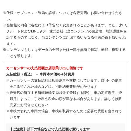
※仕様・オプション・装備の詳細については各販売店にお問い合わせくださ
い。
※当情報の内容は各社により予告なく変更されることがあります。また、(株)リ
クルートおよびLINEヤフー株式会社は当コンテンツの完全性、無誤謬性を保
証するものではなく、当コンテンツに起因するいかなる損害の責も負いかね
ます。
※コンテンツもしくはデータの全部または一部を無断で転写、転載、複製する
ことを禁じます。
カーセンサーの支払総額は店頭乗り出し価格です
支払総額（税込） ＝ 車両本体価格＋諸費用
※カーセンサーの支払総額は店頭納車を前提にしています。自宅への納車
をご希望された場合などは、別途納車費用がかかります
※販売店の所在する所轄運輸支局以外で登録する際や、車の定置場所、登
録月によって、手数料や税金の額が異なる場合があります。詳しくは販
売店にお問合せください
※車検の切れた車両の場合、車検を取得するために必要な費用も含まれて
います
【ご注意】以下の場合などで支払総額が変わります