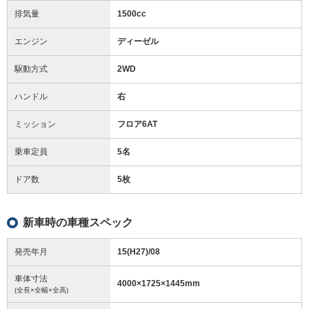
排気量
1500cc
エンジン
ディーゼル
駆動方式
2WD
ハンドル
右
ミッション
フロア6AT
乗車定員
5名
ドア数
5枚
新車時の車種スペック
発売年月
15(H27)/08
車体寸法
4000
×
1725
×
1445
mm
(全長×全幅×全高)