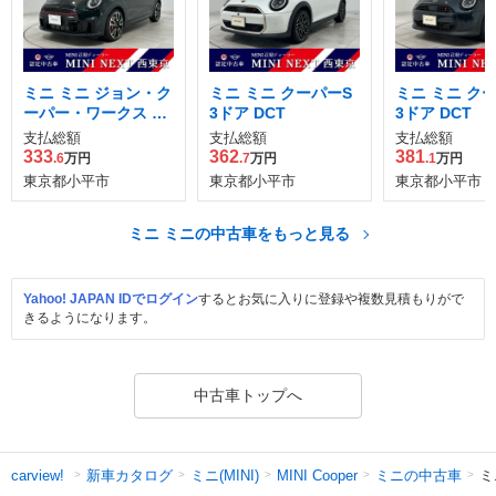
ミニ ミニ ジョン・ク
ミニ ミニ クーパーS
ミニ ミニ ク
ーパー・ワークス 3
3ドア DCT
3ドア DCT
ドア
支払総額
支払総額
支払総額
333
362
381
.6
万円
.7
万円
.1
万円
東京都小平市
東京都小平市
東京都小平市
ミニ ミニの中古車をもっと見る
Yahoo! JAPAN IDでログイン
するとお気に入りに登録や複数見積もりがで
きるようになります。
中古車トップへ
新車カタログ
ミニ(MINI)
ミニの中古車
ミ
carview!
MINI Cooper