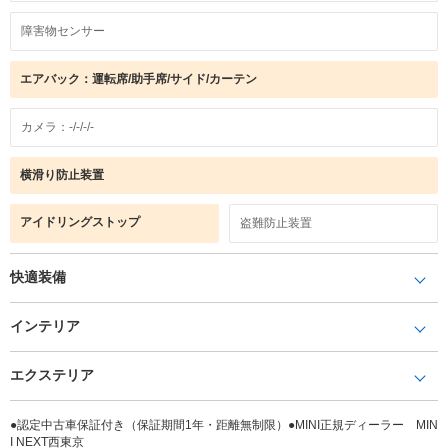
障害物センサー
エアバック：運転席/助手席/サイド/カーテン
カメラ：-/-/-/-
横滑り防止装置
アイドリングストップ
盗難防止装置
快適装備
インテリア
エクステリア
●認定中古車保証付き（保証期間1年・距離無制限）●MINI正規ディーラー MIN
I NEXT西東京