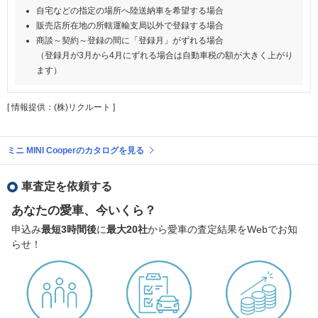
自宅などの指定の場所へ陸送納車を希望する場合
販売店所在地の所轄運輸支局以外で登録する場合
商談～契約～登録の間に「登録月」がずれる場合
（登録月が3月から4月にずれる場合は自動車税の額が大きく上がり
ます）
[ 情報提供：(株)リクルート ]
ミニ MINI Cooperのカタログを見る
車査定を依頼する
あなたの愛車、今いくら？
申込み
最短3時間後
に
最大20社
から愛車の査定結果をWebでお知
らせ！