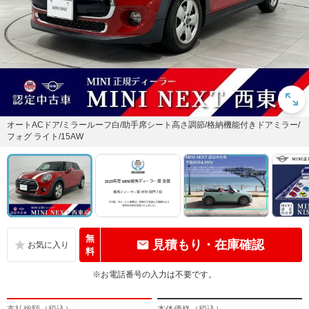
オートACドア/ミラールーフ白/助手席シート高さ調節/格納機能付きドアミラー/
フォグ ライト/15AW
無
見積もり・在庫確認
料
※お電話番号の入力は不要です。
支払総額（税込）
本体価格（税込）