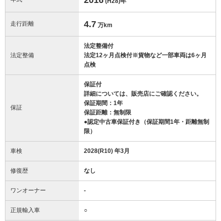
(H28)
年
4.7
走行距離
万km
法定整備付
法定整備
法定12ヶ月点検付※貨物など一部車両は6ヶ月
点検
保証付
詳細については、販売店にご確認ください。
保証期間：1年
保証
保証距離：無制限
●認定中古車保証付き（保証期間1年・距離無制
限）
車検
2028(R10) 年3月
修復歴
なし
ワンオーナー
-
正規輸入車
○