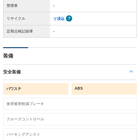
禁煙車
-
リサイクル
リ済込
定期点検記録簿
-
装備
安全装備
ABS
パワステ
衝突被害軽減ブレーキ
クルーズコントロール
パーキングアシスト