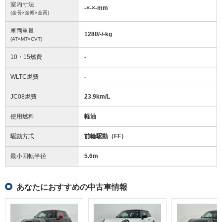
室内寸法
-
×
-
×
-
mm
(全長×全幅×全高)
車両重量
1280/-/-
kg
(AT×MT×CVT)
10・15燃費
-
WLTC燃費
-
JC08燃費
23.9km/L
使用燃料
軽油
駆動方式
前輪駆動（FF）
最小回転半径
5.6
m
あなたにおすすめの中古車情報