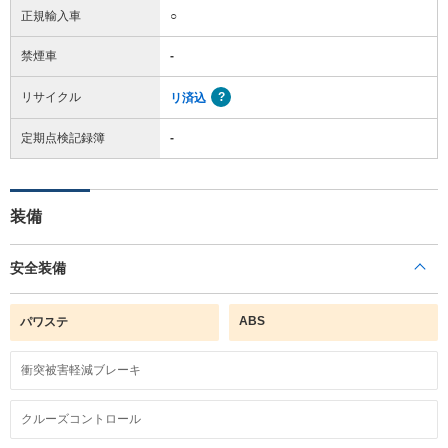
正規輸入車
○
禁煙車
-
リサイクル
リ済込
定期点検記録簿
-
装備
安全装備
ABS
パワステ
衝突被害軽減ブレーキ
クルーズコントロール