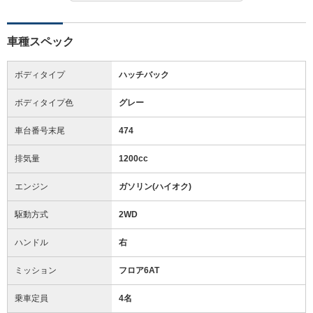
車種スペック
ボディタイプ
ハッチバック
ボディタイプ色
グレー
車台番号末尾
474
排気量
1200cc
エンジン
ガソリン(ハイオク)
駆動方式
2WD
ハンドル
右
ミッション
フロア6AT
乗車定員
4名