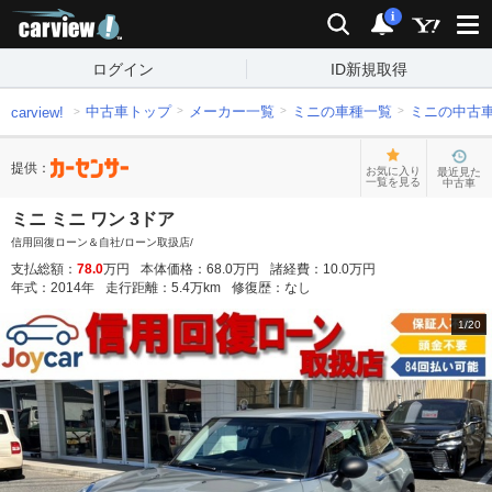
carview!
検索
通知
i
ログイン
ID新規取得
中古車トップ
メーカー一覧
ミニの車種一覧
ミニの中古
carview!
提供：
お気に入り
最近見た
一覧を見る
中古車
ミニ ミニ ワン 3ドア
信用回復ローン＆自社/ローン取扱店/
支払総額：
78.0
万円
本体価格：
68.0
万円
諸経費：
10.0
万円
年式：
2014
年
走行距離：
5.4
万km
修復歴：
なし
1
/
20