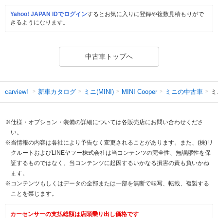
Yahoo! JAPAN IDでログイン
するとお気に入りに登録や複数見積もりがで
きるようになります。
中古車トップへ
新車カタログ
ミニ(MINI)
ミニの中古車
ミ
carview!
MINI Cooper
※仕様・オプション・装備の詳細については各販売店にお問い合わせくださ
い。
※当情報の内容は各社により予告なく変更されることがあります。また、(株)リ
クルートおよびLINEヤフー株式会社は当コンテンツの完全性、無誤謬性を保
証するものではなく、当コンテンツに起因するいかなる損害の責も負いかね
ます。
※コンテンツもしくはデータの全部または一部を無断で転写、転載、複製する
ことを禁じます。
カーセンサーの支払総額は店頭乗り出し価格です