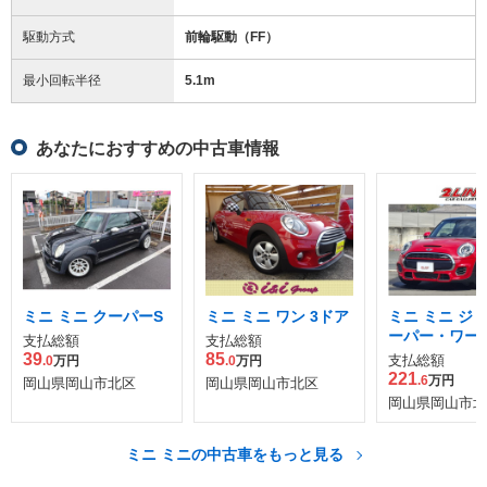
駆動方式
前輪駆動（FF）
最小回転半径
5.1
m
あなたにおすすめの中古車情報
ミニ ミニ クーパーS
ミニ ミニ ワン 3ドア
ミニ ミニ ジ
ーパー・ワーク
支払総額
支払総額
ドア
39
85
支払総額
.0
万円
.0
万円
221
.6
万円
岡山県岡山市北区
岡山県岡山市北区
岡山県岡山市北
ミニ ミニの中古車をもっと見る