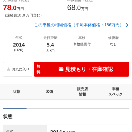
78
68
.0
.0
万円
万円
（諸経費10 .0 万円含む）
この車種の相場価格（平均本体価格：186万円）
年式
走行距離
車検
修復歴
2014
5.4
車検整備付
なし
(H26)
万km
無
見積もり・在庫確認
料
販売店
車種
状態
装備
情報
スペック
状態
2014
年式