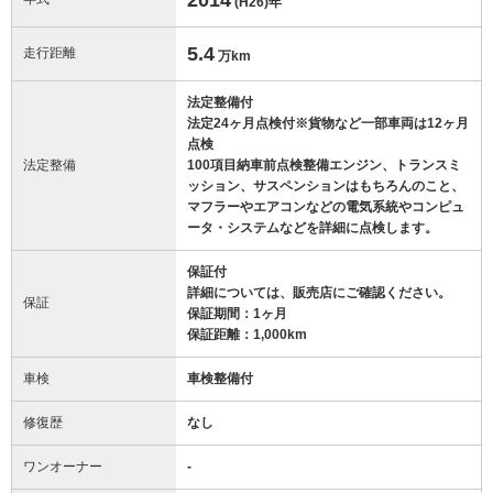
(H26)
年
5.4
走行距離
万km
法定整備付
法定24ヶ月点検付※貨物など一部車両は12ヶ月
点検
法定整備
100項目納車前点検整備エンジン、トランスミ
ッション、サスペンションはもちろんのこと、
マフラーやエアコンなどの電気系統やコンピュ
ータ・システムなどを詳細に点検します。
保証付
詳細については、販売店にご確認ください。
保証
保証期間：1ヶ月
保証距離：1,000km
車検
車検整備付
修復歴
なし
ワンオーナー
-