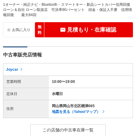
1オーナー・純正ナビ・Bluetooth・スマートキー・新品シートカバー信用回復
ローン＆自社 ローン取扱店 可決率90パーセント 頭金・保証人不要 信用情
報回復 最大84回
無
見積もり・在庫確認
料
中古車販売店情報
Joycar
営業時間
10:00〜19:00
定休日
水曜日
岡山県岡山市北区楢津665
住所
地図を見る（Yahoo!マップ）
この店舗の中古車在庫一覧