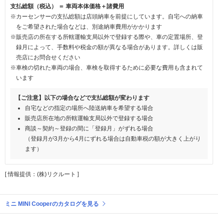
支払総額（税込） ＝ 車両本体価格＋諸費用
※カーセンサーの支払総額は店頭納車を前提にしています。自宅への納車
をご希望された場合などは、別途納車費用がかかります
※販売店の所在する所轄運輸支局以外で登録する際や、車の定置場所、登
録月によって、手数料や税金の額が異なる場合があります。詳しくは販
売店にお問合せください
※車検の切れた車両の場合、車検を取得するために必要な費用も含まれて
います
【ご注意】以下の場合などで支払総額が変わります
自宅などの指定の場所へ陸送納車を希望する場合
販売店所在地の所轄運輸支局以外で登録する場合
商談～契約～登録の間に「登録月」がずれる場合
（登録月が3月から4月にずれる場合は自動車税の額が大きく上がり
ます）
[ 情報提供：(株)リクルート ]
ミニ MINI Cooperのカタログを見る