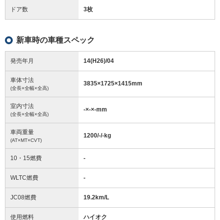
ドア数
3枚
新車時の車種スペック
発売年月
14(H26)/04
車体寸法
3835
×
1725
×
1415
mm
(全長×全幅×全高)
室内寸法
-
×
-
×
-
mm
(全長×全幅×全高)
車両重量
1200/-/-
kg
(AT×MT×CVT)
10・15燃費
-
WLTC燃費
-
JC08燃費
19.2km/L
使用燃料
ハイオク