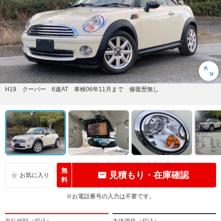
H19 クーパー 6速AT 車検06年11月まで 修復歴無し
無
見積もり・在庫確認
料
※お電話番号の入力は不要です。
支払総額（税込）
本体価格（税込）