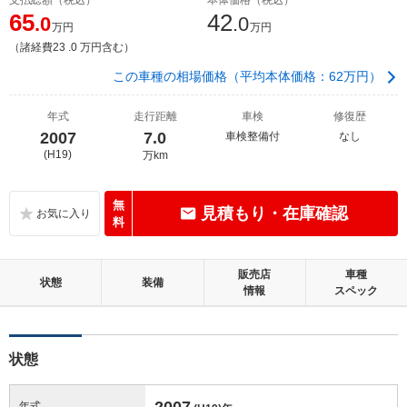
65
42
.0
.0
万円
万円
（諸経費23 .0 万円含む）
この車種の相場価格（平均本体価格：62万円）
年式
走行距離
車検
修復歴
2007
7.0
車検整備付
なし
(H19)
万km
無
見積もり・在庫確認
料
販売店
車種
状態
装備
情報
スペック
状態
2007
年式