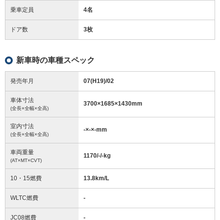
乗車定員
4名
ドア数
3枚
新車時の車種スペック
発売年月
07(H19)/02
車体寸法
3700
×
1685
×
1430
mm
(全長×全幅×全高)
室内寸法
-
×
-
×
-
mm
(全長×全幅×全高)
車両重量
1170/-/-
kg
(AT×MT×CVT)
10・15燃費
13.8km/L
WLTC燃費
-
JC08燃費
-