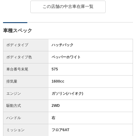
この店舗の中古車在庫一覧
車種スペック
ボディタイプ
ハッチバック
ボディタイプ色
ペッパーホワイト
車台番号末尾
575
排気量
1600cc
エンジン
ガソリン(ハイオク)
駆動方式
2WD
ハンドル
右
ミッション
フロア6AT