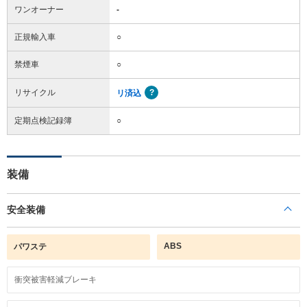
ワンオーナー
-
正規輸入車
○
禁煙車
○
リサイクル
リ済込
定期点検記録簿
○
装備
安全装備
ABS
パワステ
衝突被害軽減ブレーキ