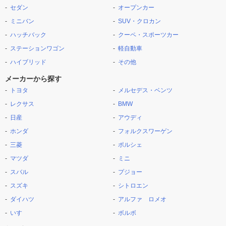
セダン
オープンカー
ミニバン
SUV・クロカン
ハッチバック
クーペ・スポーツカー
ステーションワゴン
軽自動車
ハイブリッド
その他
メーカーから探す
トヨタ
メルセデス・ベンツ
レクサス
BMW
日産
アウディ
ホンダ
フォルクスワーゲン
三菱
ポルシェ
マツダ
ミニ
スバル
プジョー
スズキ
シトロエン
ダイハツ
アルファ ロメオ
いすゞ
ボルボ