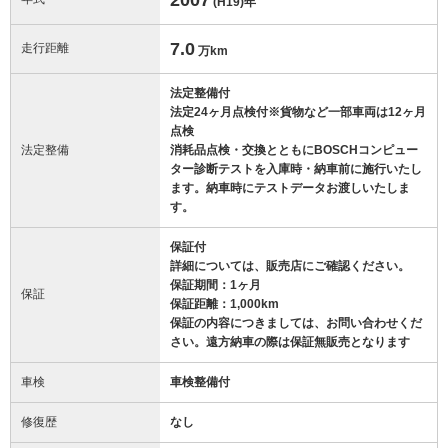
(H19)
年
7.0
走行距離
万km
法定整備付
法定24ヶ月点検付※貨物など一部車両は12ヶ月
点検
法定整備
消耗品点検・交換とともにBOSCHコンピュー
ター診断テストを入庫時・納車前に施行いたし
ます。納車時にテストデータお渡しいたしま
す。
保証付
詳細については、販売店にご確認ください。
保証期間：1ヶ月
保証
保証距離：1,000km
保証の内容につきましては、お問い合わせくだ
さい。遠方納車の際は保証無販売となります
車検
車検整備付
修復歴
なし