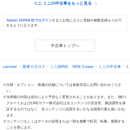
ミニ ミニの中古車をもっと見る
Yahoo! JAPAN IDでログイン
するとお気に入りに登録や複数見積もりがで
きるようになります。
中古車トップへ
新車カタログ
ミニ(MINI)
ミニの中古車
ミ
carview!
MINI Cooper
※仕様・オプション・装備の詳細については各販売店にお問い合わせくださ
い。
※当情報の内容は各社により予告なく変更されることがあります。また、(株)リ
クルートおよびLINEヤフー株式会社は当コンテンツの完全性、無誤謬性を保
証するものではなく、当コンテンツに起因するいかなる損害の責も負いかね
ます。
※コンテンツもしくはデータの全部または一部を無断で転写、転載、複製する
ことを禁じます。