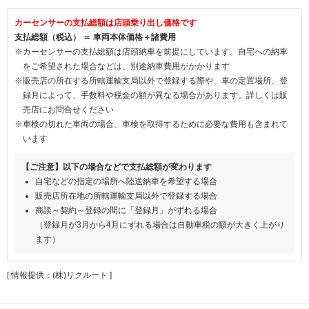
カーセンサーの支払総額は店頭乗り出し価格です
支払総額（税込） ＝ 車両本体価格＋諸費用
※カーセンサーの支払総額は店頭納車を前提にしています。自宅への納車
をご希望された場合などは、別途納車費用がかかります
※販売店の所在する所轄運輸支局以外で登録する際や、車の定置場所、登
録月によって、手数料や税金の額が異なる場合があります。詳しくは販
売店にお問合せください
※車検の切れた車両の場合、車検を取得するために必要な費用も含まれて
います
【ご注意】以下の場合などで支払総額が変わります
自宅などの指定の場所へ陸送納車を希望する場合
販売店所在地の所轄運輸支局以外で登録する場合
商談～契約～登録の間に「登録月」がずれる場合
（登録月が3月から4月にずれる場合は自動車税の額が大きく上がり
ます）
[ 情報提供：(株)リクルート ]