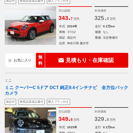
保証付
車両品質保証書付
購入プラン付き
支払総額
本体価格
.
.
343
325
7
0
万円
万円
年式
2024年
走行
0.3万km
車検
'27/12
修復
なし
保証
保証付
整備
法定整備付
住所
神奈川県 藤沢市
無
見積もり・在庫確認
料
ミニ
ミニ クーパーC 5ドア DCT 純正9.4インチナビ 全方位バック
カメラ
保証付
車両品質保証書付
購入プラン付き
支払総額
本体価格
.
.
349
329
6
8
万円
万円
年式
2025年
走行
0.3万km
車検
'28/11
修復
なし