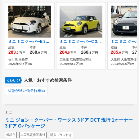
ミニ ミニ クーパーE 3ドア 認定中古車 CLASSIC TRIM
ミニ ミニ クーパーC 3ドア DCT CLASSICTRIM LEDヘッドライト 純正16アルミ
総額
本体
総額
本体
総額
本体
283
268
284
268
285
27
.0
万円
.0
万円
.5
万円
.8
万円
.0
万円
香川県 高松市
広島県 広島市安佐南区
大阪府 大阪市東住
2024年/0.5万km
2025年/0.1万km
2024年/0.5万km
人気・おすすめ検索条件
くわしく!
状態が良い低走行車両
ミニ
ミニ ジョン・クーパー・ワークス 3ドア DCT 現行 1オーナー
3ドア Oパッケージ
保証付
車両品質保証書付
購入プラン付き