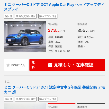
ミニ クーパーC 3ドア DCT Apple Car Play ヘッドアップディ
スプレイ
保証付
車両品質保証書付
購入プラン付き
支払総額
本体価格
.
.
373
355
2
0
万円
万円
年式
2026年
走行
0.2万km
車検
'29/2
修復
なし
保証
保証付
整備
-
住所
東京都 品川区
無
見積もり・在庫確認
料
ミニ
ミニ クーパーC 3ドア DCT 認定中古車 2年保証 整備記録 デモ
カー 携
保証付
車両品質保証書付
購入プラン付き
支払総額
本体価格