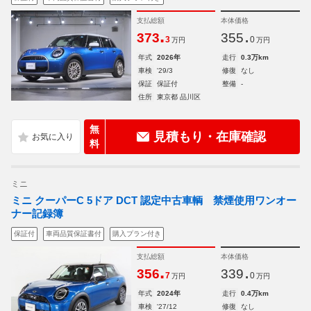
支払総額
本体価格
.
.
373
355
3
0
万円
万円
年式
2026年
走行
0.3万km
車検
'29/3
修復
なし
保証
保証付
整備
-
住所
東京都 品川区
無
見積もり・在庫確認
料
ミニ
ミニ クーパーC 5ドア DCT 認定中古車輌 禁煙使用ワンオー
ナー記録簿
保証付
車両品質保証書付
購入プラン付き
支払総額
本体価格
.
.
356
339
7
0
万円
万円
年式
2024年
走行
0.4万km
車検
'27/12
修復
なし