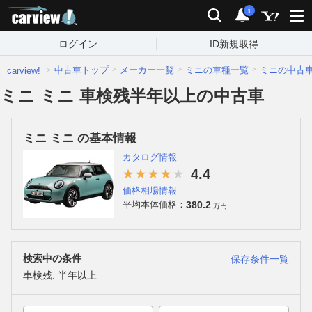
carview!
検索
通知
i
ログイン
ID新規取得
中古車トップ
メーカー一覧
ミニの車種一覧
ミニの中古
carview!
ミニ ミニ 車検残半年以上の中古車
ミニ ミニ の基本情報
カタログ情報
4.4
価格相場情報
380.2
平均本体価格：
万円
検索中の条件
保存条件一覧
車検残: 半年以上