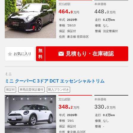
支払総額
本体価格
.
.
464
448
9
0
万円
万円
年式
2025年
走行
0.2万km
車検
'28/10
修復
なし
保証
保証付
整備
法定整備付
住所
東京都 世田谷区
無
見積もり・在庫確認
料
ミニ
ミニ クーパーC 3ドア DCT エッセンシャルトリム
保証付
車両品質保証書付
購入プラン付き
支払総額
本体価格
.
.
348
330
2
0
万円
万円
年式
2026年
走行
0.2万km
車検
'29/1
修復
なし
保証
保証付
整備
-
住所
東京都 品川区