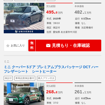
支払総額
本体価格
.
.
495
482
9
1
万円
万円
年式
2025年
走行
0.5万km
車検
'28/10
修復
なし
保証
保証付
整備
法定整備付
住所
愛知県 名古屋市中川区
無
見積もり・在庫確認
料
ミニ
ミニ クーパー 5ドア プレミアムプラスパッケージ DCT ハー
フレザーシート シートヒーター
保証付
車両品質保証書付
購入プラン付き
支払総額
本体価格
.
.
268
261
8
1
万円
万円
年式
2024年
走行
0.8万km
車検
'27/2
修復
なし