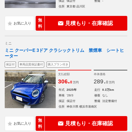
保証
保証付
整備
-
住所
東京都 品川区
無
見積もり・在庫確認
料
ミニ
ミニ クーパーE 3ドア クラシックトリム 禁煙車 シートヒ
ーター
保証付
車両品質保証書付
購入プラン付き
支払総額
本体価格
.
.
306
289
0
0
万円
万円
年式
2025年
走行
0.3万km
車検
'28/3
修復
なし
保証
保証付
整備
法定整備付
住所
神奈川県 横浜市港南区
無
見積もり・在庫確認
料