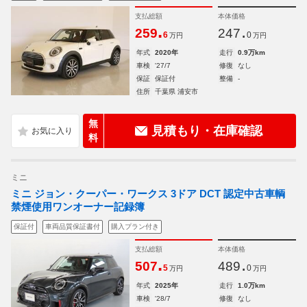
支払総額
本体価格
.
.
259
247
6
0
万円
万円
年式
2020年
走行
0.9万km
車検
'27/7
修復
なし
保証
保証付
整備
-
住所
千葉県 浦安市
無
見積もり・在庫確認
料
ミニ
ミニ ジョン・クーパー・ワークス 3ドア DCT 認定中古車輌
禁煙使用ワンオーナー記録簿
保証付
車両品質保証書付
購入プラン付き
支払総額
本体価格
.
.
507
489
5
0
万円
万円
年式
2025年
走行
1.0万km
車検
'28/7
修復
なし