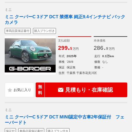
ミニ
ミニ クーパーC 3ドア DCT 禁煙車 純正9.4インチナビ バック
カメラ
車両品質保証書付
購入プラン付き
支払総額
本体価格
.
.
299
286
5
9
万円
万円
年式
2025年
走行
0.3万km
車検
'28/8
修復
なし
保証
保証無
整備
-
住所
千葉県 千葉市花見川区
無
見積もり・在庫確認
料
ミニ
ミニ クーパーC 5ドア DCT MINI認定中古車2年保証付 フェ
ーバードト
保証付
車両品質保証書付
購入プラン付き