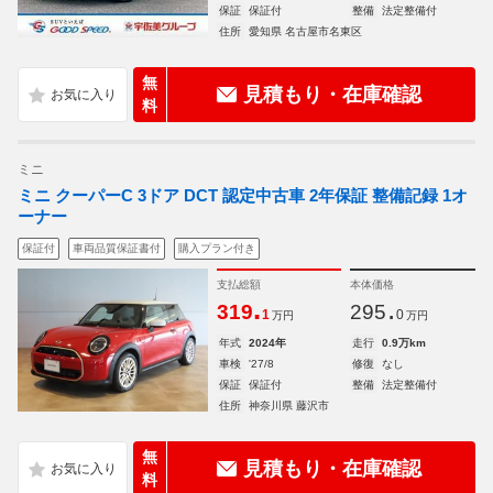
保証
保証付
整備
法定整備付
住所
愛知県 名古屋市名東区
無
見積もり・在庫確認
料
ミニ
ミニ クーパーC 3ドア DCT 認定中古車 2年保証 整備記録 1オ
ーナー
保証付
車両品質保証書付
購入プラン付き
支払総額
本体価格
.
.
319
295
1
0
万円
万円
年式
2024年
走行
0.9万km
車検
'27/8
修復
なし
保証
保証付
整備
法定整備付
住所
神奈川県 藤沢市
無
見積もり・在庫確認
料