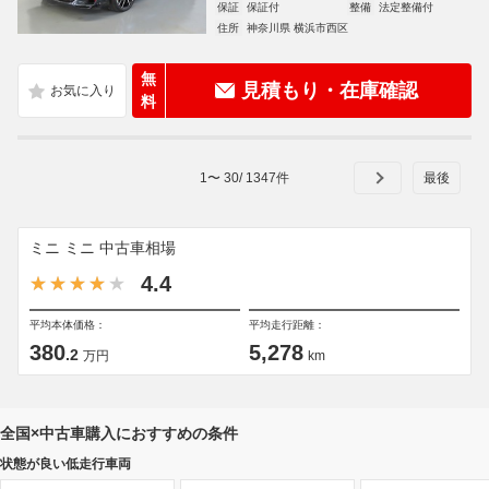
保証
保証付
整備
法定整備付
住所
神奈川県 横浜市西区
無
見積もり・在庫確認
料
1
〜
30
/
1347
件
ミニ ミニ 中古車相場
4.4
平均本体価格：
平均走行距離：
380
5,278
.2
万円
km
全国×中古車購入におすすめの条件
状態が良い低走行車両