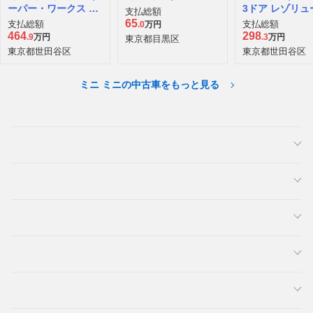
ーパー・ワークス E
3ドア レゾリュ
支払総額
3ドア
エディション D
65
支払総額
支払総額
.0
万円
464
298
.9
万円
.3
万円
東京都目黒区
東京都世田谷区
東京都世田谷区
ミニ ミニの中古車をもっと見る