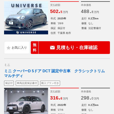
支払総額
本体価格
.
.
502
488
5
8
万円
万円
年式
2025年
走行
0.2万km
車検
'28/9
修復
なし
保証
保証付
整備
法定整備付
住所
千葉県 柏市
無
見積もり・在庫確認
料
ミニ
ミニ クーパーD 5ドア DCT 認定中古車 クラシックトリム
マルチディ
保証付
車両品質保証書付
購入プラン付き
支払総額
本体価格
.
.
316
298
6
0
万円
万円
年式
2022年
走行
0.2万km
車検
'27/6
修復
なし