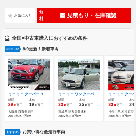
無
見積もり・在庫確認
料
全国×中古車購入におすすめの条件
8/9更新！新着車両
PICK UP
ミニ ミニ クーパー ユーザー買取車 車検令和8年11月 バック
ミニ ミニ ワン クーパー マニュアル6速 アルミホイール
総額
本体
総額
本体
総額
本体
29
19
33
25
33
24
.9
万円
.9
万円
.0
万円
.0
万円
.8
万円
.
大阪府 堺市美原区
茨城県 稲敷郡美浦村
神奈川県 相模原市
2013年/5.7万km
2007年/8.8万km
2008年/3.5万km
お買い得な低走行車両
おすすめ