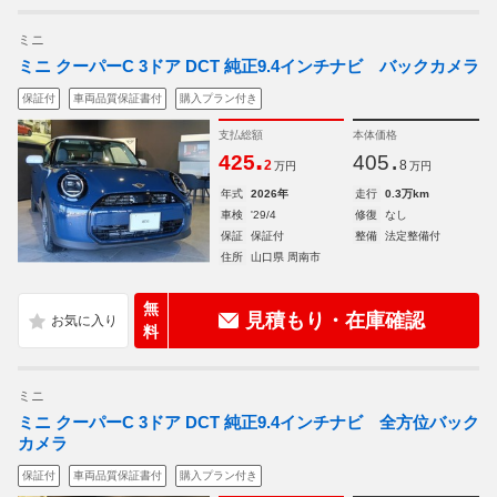
ミニ
ミニ クーパーC 3ドア DCT 純正9.4インチナビ バックカメラ
保証付
車両品質保証書付
購入プラン付き
支払総額
本体価格
.
.
425
405
2
8
万円
万円
年式
2026年
走行
0.3万km
車検
'29/4
修復
なし
保証
保証付
整備
法定整備付
住所
山口県 周南市
無
見積もり・在庫確認
料
ミニ
ミニ クーパーC 3ドア DCT 純正9.4インチナビ 全方位バック
カメラ
保証付
車両品質保証書付
購入プラン付き