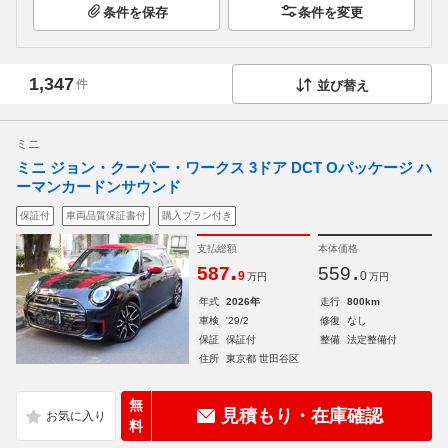
条件を保存
条件を変更
1,347
件
並び替え
ミニ
ミニ ジョン・クーパー・ワークス 3ドア DCT Oパッケージ ハ
ーマンカードンサウンド
保証付
車両品質保証書付
購入プラン付き
支払総額
本体価格
.
.
587
559
9
0
万円
万円
年式
2026年
走行
800km
車検
'29/2
修復
なし
保証
保証付
整備
法定整備付
住所
東京都 世田谷区
無
見積もり・在庫確認
料