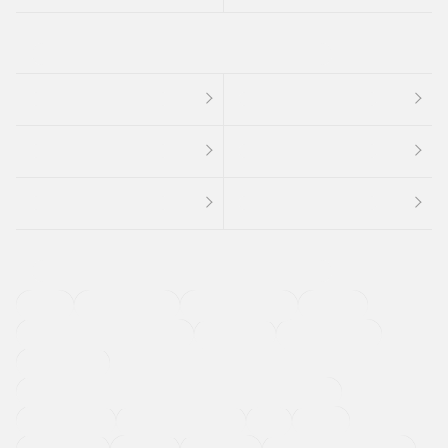
４ＷＤ
定期点検記録簿
ワンオーナーカー
福祉車両
メーカー系販売店取り扱い車
修復歴無し
アルミホイール
寒冷地仕様車
過給機設定モデル（ターボ・スーパーチャージャーなど)
ETC
CDプレーヤー
カーナビゲーション
禁煙車