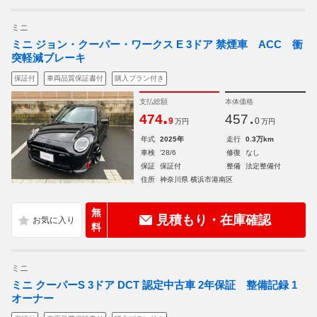
ミニ
ミニ ジョン・クーパー・ワークス E 3ドア 禁煙車 ACC 衝
突軽減ブレーキ
保証付
車両品質保証書付
購入プラン付き
支払総額
本体価格
.
.
474
457
9
0
万円
万円
年式
2025年
走行
0.3万km
車検
'28/6
修復
なし
保証
保証付
整備
法定整備付
住所
神奈川県 横浜市港南区
無
見積もり・在庫確認
料
ミニ
ミニ クーパーS 3ドア DCT 認定中古車 2年保証 整備記録 1
オーナー