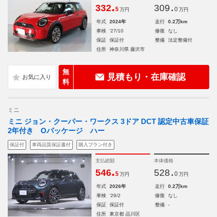
.
.
332
309
5
0
万円
万円
年式
2024年
走行
0.2万km
車検
'27/10
修復
なし
保証
保証付
整備
法定整備付
住所
神奈川県 藤沢市
無
見積もり・在庫確認
料
ミニ
ミニ ジョン・クーパー・ワークス 3ドア DCT 認定中古車保証
2年付き Oパッケージ ハー
保証付
車両品質保証書付
購入プラン付き
支払総額
本体価格
.
.
546
528
5
0
万円
万円
年式
2026年
走行
0.2万km
車検
'29/2
修復
なし
保証
保証付
整備
-
住所
東京都 品川区