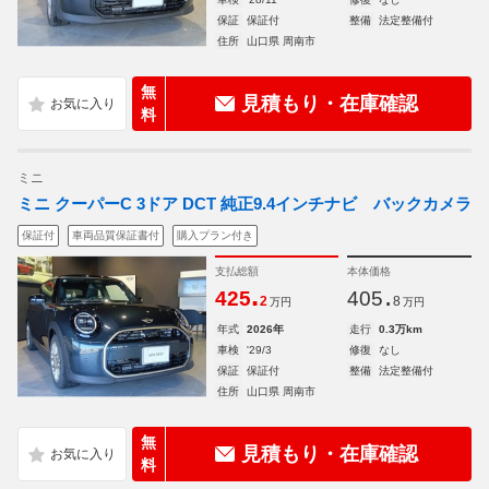
保証
保証付
整備
法定整備付
住所
山口県 周南市
無
見積もり・在庫確認
料
ミニ
ミニ クーパーC 3ドア DCT 純正9.4インチナビ バックカメラ
保証付
車両品質保証書付
購入プラン付き
支払総額
本体価格
.
.
425
405
2
8
万円
万円
年式
2026年
走行
0.3万km
車検
'29/3
修復
なし
保証
保証付
整備
法定整備付
住所
山口県 周南市
無
見積もり・在庫確認
料