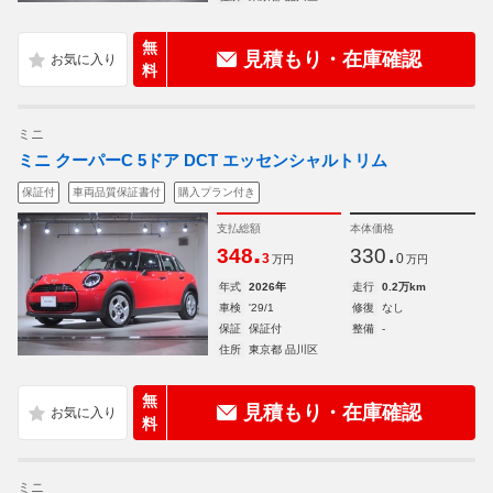
無
見積もり・在庫確認
料
ミニ
ミニ クーパーC 5ドア DCT エッセンシャルトリム
保証付
車両品質保証書付
購入プラン付き
支払総額
本体価格
.
.
348
330
3
0
万円
万円
年式
2026年
走行
0.2万km
車検
'29/1
修復
なし
保証
保証付
整備
-
住所
東京都 品川区
無
見積もり・在庫確認
料
ミニ