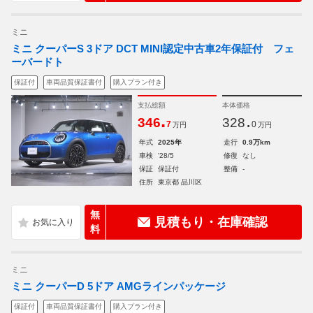
ミニ
ミニ クーパーS 3ドア DCT MINI認定中古車2年保証付 フェ
ーバードト
保証付
車両品質保証書付
購入プラン付き
支払総額
本体価格
.
.
346
328
7
0
万円
万円
年式
2025年
走行
0.9万km
車検
'28/5
修復
なし
保証
保証付
整備
-
住所
東京都 品川区
無
見積もり・在庫確認
料
ミニ
ミニ クーパーD 5ドア AMGラインパッケージ
保証付
車両品質保証書付
購入プラン付き