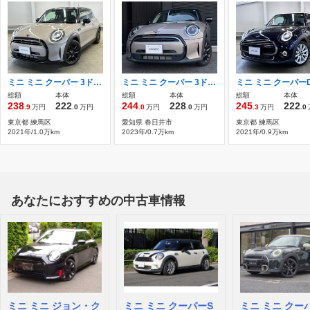
ミニ ミニ クーパー 3ドア DCT 純正ナビゲーションシステム バックカメラ
ミニ ミニ クーパー 3ドア DCT 16AW クーパー ルーフトップグレー
総額
本体
総額
本体
総額
本体
238
222
244
228
245
222
.9
万円
.0
万円
.0
万円
.0
万円
.3
万円
.0
東京都 練馬区
愛知県 春日井市
東京都 練馬区
2021年/1.0万km
2023年/0.7万km
2021年/0.9万km
あなたにおすすめの中古車情報
ミニ ミニ ジョン・ク
ミニ ミニ クーパーS
ミニ ミニ クー