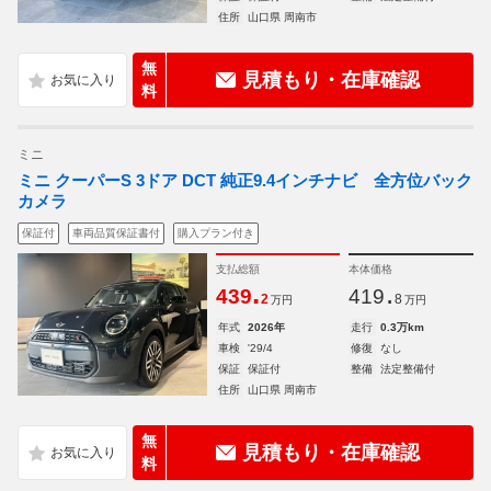
住所
山口県 周南市
無
見積もり・在庫確認
料
ミニ
ミニ クーパーS 3ドア DCT 純正9.4インチナビ 全方位バック
カメラ
保証付
車両品質保証書付
購入プラン付き
支払総額
本体価格
.
.
439
419
2
8
万円
万円
年式
2026年
走行
0.3万km
車検
'29/4
修復
なし
保証
保証付
整備
法定整備付
住所
山口県 周南市
無
見積もり・在庫確認
料