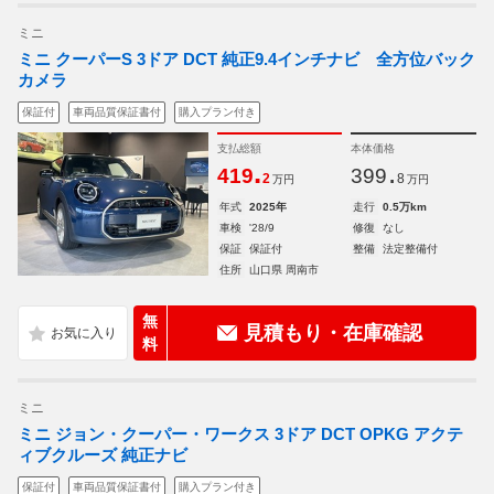
ミニ
ミニ クーパーS 3ドア DCT 純正9.4インチナビ 全方位バック
カメラ
保証付
車両品質保証書付
購入プラン付き
支払総額
本体価格
.
.
419
399
2
8
万円
万円
年式
2025年
走行
0.5万km
車検
'28/9
修復
なし
保証
保証付
整備
法定整備付
住所
山口県 周南市
無
見積もり・在庫確認
料
ミニ
ミニ ジョン・クーパー・ワークス 3ドア DCT OPKG アクテ
ィブクルーズ 純正ナビ
保証付
車両品質保証書付
購入プラン付き