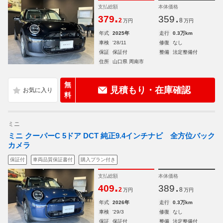
支払総額
本体価格
.
.
379
359
2
8
万円
万円
年式
2025年
走行
0.3万km
車検
'28/11
修復
なし
保証
保証付
整備
法定整備付
住所
山口県 周南市
無
見積もり・在庫確認
料
ミニ
ミニ クーパーC 5ドア DCT 純正9.4インチナビ 全方位バック
カメラ
保証付
車両品質保証書付
購入プラン付き
支払総額
本体価格
.
.
409
389
2
8
万円
万円
年式
2026年
走行
0.3万km
車検
'29/3
修復
なし
保証
保証付
整備
法定整備付