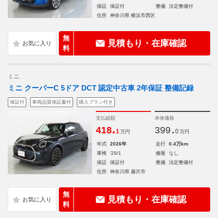
保証
保証付
整備
法定整備付
住所
神奈川県 横浜市西区
無
見積もり・在庫確認
料
ミニ
ミニ クーパーC 5ドア DCT 認定中古車 2年保証 整備記録
保証付
車両品質保証書付
購入プラン付き
支払総額
本体価格
.
.
418
399
1
0
万円
万円
年式
2026年
走行
0.4万km
車検
'29/1
修復
なし
保証
保証付
整備
法定整備付
住所
神奈川県 藤沢市
無
見積もり・在庫確認
料