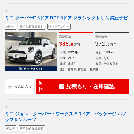
ミニ
ミニ クーパーC 5ドア DCT 5ドア クラシックトリム 純正ナビ
保証付
車両品質保証書付
購入プラン付き
支払総額
本体価格
.
.
385
372
9
6
万円
万円
年式
2025年
走行
900km
車検
'28/6
修復
なし
保証
保証付
整備
法定整備付
住所
愛知県 名古屋市名東区
無
見積もり・在庫確認
料
ミニ
ミニ ジョン・クーパー・ワークス E 3ドア Lパッケージ パノ
ラマサンルーフ
保証付
車両品質保証書付