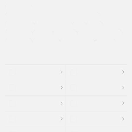
寒冷地仕様車
過給機設定モデル（ターボ・スーパーチャージャーなど)
ETC
CDプレーヤー
カーナビゲーション
禁煙車
法定整備付き
保証付き
エアバッグ
ディスチャージドランプ
支払総顔あり
クーポンあり
車両品質評価書付
新着車両