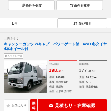
条件を保存
条件を変更
1
件
並び替え
三菱ふそう
キャンターガッツ Wキャブ パワーゲート付 4WD 冬タイヤ
4本ホイール付
購入プラン付き
支払総額
本体価格
.
.
198
177
0
0
万円
万円
年式
2006年
走行
10.2万km
車検
車検整備付
修復
なし
保証
保証無
整備
法定整備付
住所
山形県 酒田市
無
見積もり・在庫確認
料