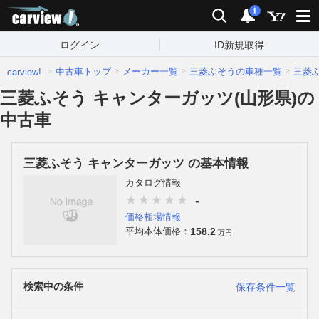
carview!
検索
通知
i
ログイン
ID新規取得
中古車トップ
メーカー一覧
三菱ふそうの車種一覧
三菱
carview!
三菱ふそう キャンターガッツ(山形県)の
中古車
三菱ふそう キャンターガッツ の基本情報
カタログ情報
-
価格相場情報
158.2
平均本体価格：
万円
検索中の条件
保存条件一覧