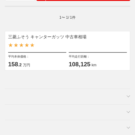
1
〜
1
/
1
件
三菱ふそう キャンターガッツ 中古車相場
平均本体価格：
平均走行距離：
158
108,125
.2
万円
km