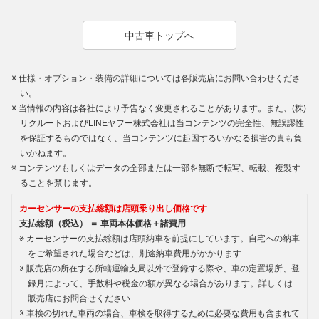
中古車トップへ
仕様・オプション・装備の詳細については各販売店にお問い合わせくださ
い。
当情報の内容は各社により予告なく変更されることがあります。また、(株)
リクルートおよびLINEヤフー株式会社は当コンテンツの完全性、無誤謬性
を保証するものではなく、当コンテンツに起因するいかなる損害の責も負
いかねます。
コンテンツもしくはデータの全部または一部を無断で転写、転載、複製す
ることを禁じます。
カーセンサーの支払総額は店頭乗り出し価格です
支払総額（税込） ＝ 車両本体価格＋諸費用
カーセンサーの支払総額は店頭納車を前提にしています。自宅への納車
をご希望された場合などは、別途納車費用がかかります
販売店の所在する所轄運輸支局以外で登録する際や、車の定置場所、登
録月によって、手数料や税金の額が異なる場合があります。詳しくは
販売店にお問合せください
車検の切れた車両の場合、車検を取得するために必要な費用も含まれて