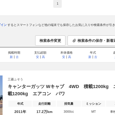
1
ログイン
するとスマートフォンなど他の端末でも保存したお気に入りや検索条件が引き
検索条件変更
検索条件の保存・新着
掲載時期
支払総額
本体価格
年式
新
古
安
高
安
高
新
古
三菱ふそう
キャンターガッツ Wキャブ 4WD 積載1200kg
載1200kg エアコン パワ
年式
走行距離
排気量
ミッション
2011年
17.2万km
3000cc
MT
車