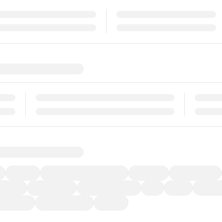
福祉車両
メーカー系販売店取り扱い車
修復歴無し
アルミホイール
ーなど)
CDプレーヤー
カーナビゲーション
ETC
禁煙車
法定整備
ーポンあり
車両品質評価書付
新着車両