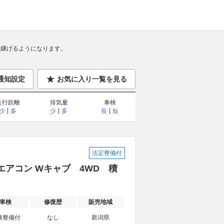
継げるようになります。
通知設定
お気に入り一覧を見る
走行距離
排気量
車検
少
多
少
多
長
短
法定整備付
 エアコン Wキャブ 4WD 積
車検
修復歴
販売地域
検整備付
なし
新潟県