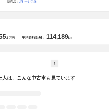
販売店：
ガレージ久保
55
114,189
平均走行距離：
.2
万円
km
1
た人は、こんな中古車も見ています