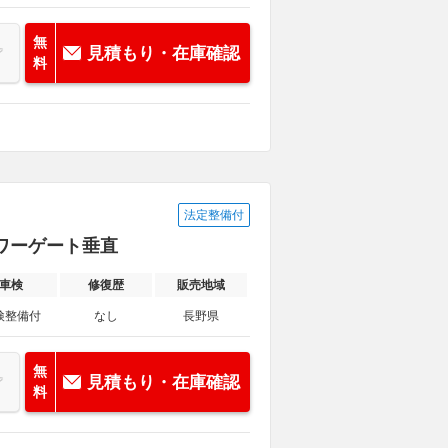
無
見積もり・在庫確認
料
法定整備付
パワーゲート垂直
車検
修復歴
販売地域
検整備付
なし
長野県
無
見積もり・在庫確認
料