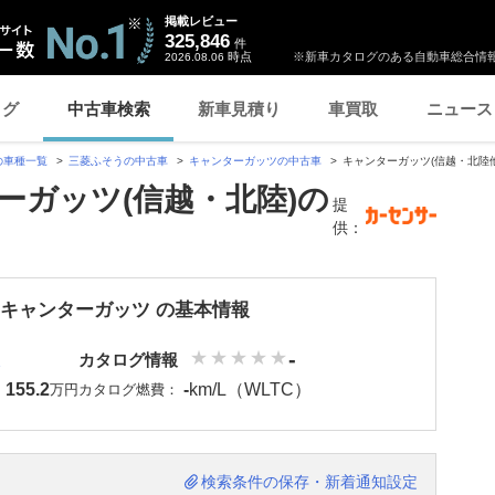
掲載レビュー
325,846
件
時点
※新車カタログのある自動車総合情報
2026.08.06
ログ
中古車検索
新車見積り
車買取
ニュース
の車種一覧
三菱ふそうの中古車
キャンターガッツの中古車
キャンターガッツ(信越・北陸
ーガッツ(信越・北陸)の
提
供：
 キャンターガッツ の基本情報
-
カタログ情報
155.2
-
km/L（WLTC）
：
万円
カタログ燃費：
検索条件の保存・新着通知設定