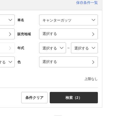
保存条件一覧
車名
選択する
販売地域
～
年式
選択する
色
上限なし
条件クリア
検索（
2
）