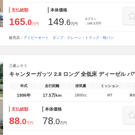
支払総額
本体価格
165
149
Aプラン
.0
.6
万円
万円
: 166.5万円
販売店：
アイビーオート ダンプ・クレーン・トラック・軽バン
三菱ふそう
キャンターガッツ 2.8 ロング 全低床 ディーゼル 
年式
走行距離
排気量
ミッション
1996年
17.5万km
2800cc
MT
車
支払総額
本体価格
88
78
.0
.0
万円
万円