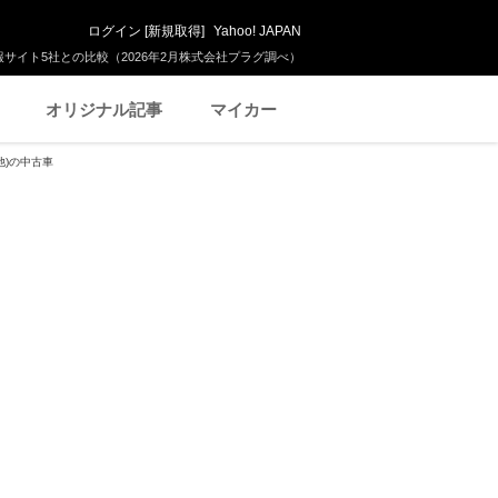
ログイン
[
新規取得
]
Yahoo! JAPAN
サイト5社との比較（2026年2月株式会社プラグ調べ）
オリジナル記事
マイカー
他)の中古車