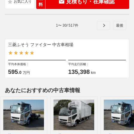
見積もり・在庫確認
料
1
〜
30
/
517
件
三菱ふそう ファイター 中古車相場
平均本体価格：
平均走行距離：
595
135,398
.0
万円
km
あなたにおすすめの中古車情報