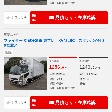
住所
滋賀県 東近江市
無
見積もり・在庫確認
料
三菱ふそう
ファイター 冷蔵冷凍車 東プレ XV42LSC スタンバイ付-3
0℃設定
保証付
支払総額
本体価格
.
.
1256
1248
6
5
万円
万円
年式
2026年
走行
0.1万km
車検
'28/5
修復
なし
保証
保証付
整備
-
住所
滋賀県 東近江市
無
見積もり・在庫確認
料