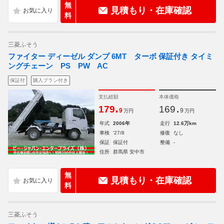
無
見積もり・在庫確認
料
三菱ふそう
ファイター ディーゼル ダンプ 6MT ターボ 保証付き タイミ
ングチェーン PS PW AC
保証付
購入プラン付き
支払総額
本体価格
.
.
179
169
9
9
万円
万円
年式
2006年
走行
12.6万km
車検
'27/8
修復
なし
保証
保証付
整備
-
住所
群馬県 安中市
無
見積もり・在庫確認
料
三菱ふそう