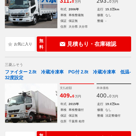
.
.
311
293
0
0
万円
万円
年式
2006年
走行
15.3万km
車検
車検整備無
修復
なし
保証
保証無
整備
-
住所
大分県 大分市
無
見積もり・在庫確認
料
三菱ふそう
ファイター 2.8t 冷蔵冷凍車 PG付 2.8t 冷蔵冷凍車 低温-
32度設定
支払総額
本体価格
.
.
409
400
6
0
万円
万円
年式
2015年
走行
19.0万km
車検
車検整備付
修復
なし
保証
保証無
整備
法定整備付
住所
千葉県 柏市
無