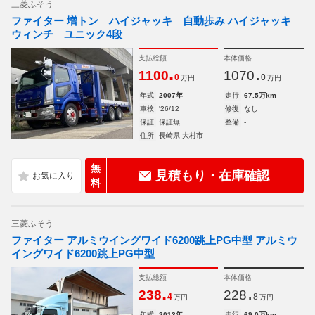
三菱ふそう
ファイター 増トン ハイジャッキ 自動歩み ハイジャッキ
ウィンチ ユニック4段
支払総額
本体価格
.
.
1100
1070
0
0
万円
万円
年式
2007年
走行
67.5万km
車検
'26/12
修復
なし
保証
保証無
整備
-
住所
長崎県 大村市
無
見積もり・在庫確認
料
三菱ふそう
ファイター アルミウイングワイド6200跳上PG中型 アルミウ
イングワイド6200跳上PG中型
支払総額
本体価格
.
.
238
228
4
8
万円
万円
年式
2013年
走行
69.0万km