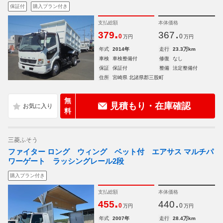
保証付
購入プラン付き
支払総額
本体価格
.
.
379
367
0
0
万円
万円
年式
2014年
走行
23.3万km
車検
車検整備付
修復
なし
保証
保証付
整備
法定整備付
住所
宮崎県 北諸県郡三股町
無
見積もり・在庫確認
料
三菱ふそう
ファイター ロング ウィング ベット付 エアサス マルチパ
ワーゲート ラッシングレール2段
購入プラン付き
支払総額
本体価格
.
.
455
440
0
0
万円
万円
年式
2007年
走行
28.4万km