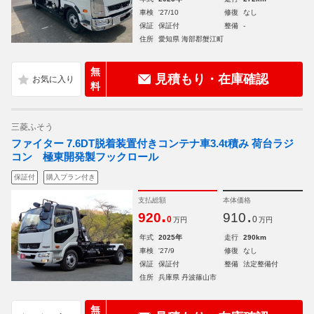
車検
'27/10
修復
なし
保証
保証付
整備
-
住所
愛知県 海部郡蟹江町
無
見積もり・在庫確認
料
三菱ふそう
ファイター 7.6DT脱着装置付きコンテナ車3.4t積み 荷台ラジ
コン 極東開発製フックロール
保証付
購入プラン付き
支払総額
本体価格
.
.
920
910
0
0
万円
万円
年式
2025年
走行
290km
車検
'27/9
修復
なし
保証
保証付
整備
法定整備付
住所
兵庫県 丹波篠山市
無