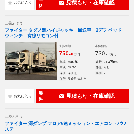
見積もり・在庫確認
料
三菱ふそう
ファイター タダノ製ハイジャッキ 回送車 2デフ ベッド
ウィンチ 有線リモコン付
支払総額
本体価格
.
.
750
730
0
0
万円
万円
年式
2007年
走行
21.4万km
車検
'26/10
修復
なし
保証
保証無
整備
-
住所
長崎県 大村市
無
見積もり・在庫確認
料
三菱ふそう
ファイター 深ダンプ フロア6速ミッション・エアコン・パワ
ステ