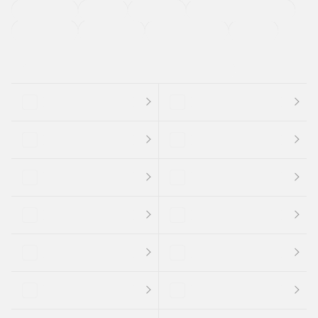
法定整備付き
保証付き
エアバッグ
ディスチャージドランプ
支払総顔あり
クーポンあり
車両品質評価書付
新着車両