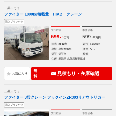
三菱ふそう
ファイター 1800kg積載量 HIAB クレーン
購入プラン付き
支払総額
本体価格
.
.
599
599
5
0
万円
万円
年式
2012年
走行
5.3万km
車検
車検整備無
修復
なし
保証
保証無
整備
-
住所
新潟県 北蒲原郡聖籠町
無
見積もり・在庫確認
料
三菱ふそう
ファイター 3段クレーン フックインZR303リアウトリガー
購入プラン付き
支払総額
本体価格