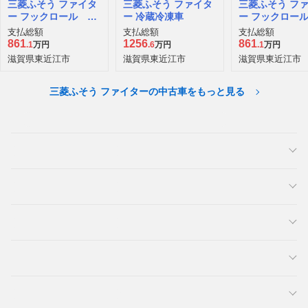
三菱ふそう ファイタ
三菱ふそう ファイタ
三菱ふそう フ
ー フックロール キ
ー 冷蔵冷凍車
ー フックロー
ャブバックステージ
ャブバックステ
支払総額
支払総額
支払総額
861
1256
861
.1
万円
.6
万円
.1
万円
滋賀県東近江市
滋賀県東近江市
滋賀県東近江市
三菱ふそう ファイターの中古車をもっと見る