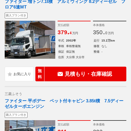
ファイター 増トン7.1t積 アルミウィング 8.2ディーゼル フ
ロア6速MT
購入プラン付き
支払総額
本体価格
.
.
379
350
4
0
万円
万円
年式
2002年
走行
15.2万km
車検
車検整備無
修復
なし
保証
保証無
整備
-
住所
大分県 大分市
無
見積もり・在庫確認
料
三菱ふそう
ファイター 平ボデー ベット付キャビン 3.85t積 7.5ディー
ゼルターボエンジン
購入プラン付き
支払総額
本体価格