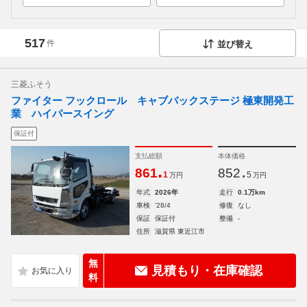
517
件
並び替え
三菱ふそう
ファイター フックロール キャブバックステージ 極東開発工
業 ハイパースイング
保証付
支払総額
本体価格
.
.
861
852
1
5
万円
万円
年式
2026年
走行
0.1万km
車検
'28/4
修復
なし
保証
保証付
整備
-
住所
滋賀県 東近江市
無
見積もり・在庫確認
料