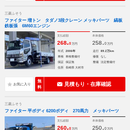
三菱ふそう
ファイター 増トン タダノ3段クレーン メッキパーツ 縞板
鉄板張 6M60エンジン
支払総額
本体価格
.
.
268
258
0
0
万円
万円
年式
2006年
走行
89.2万km
車検
車検整備付
修復
なし
保証
保証無
整備
法定整備付
住所
長崎県 大村市
無
見積もり・在庫確認
料
三菱ふそう
ファイター 平ボディ 6200ボディ 270馬力 メッキパーツ
支払総額
本体価格
.
.
260
250
0
0
万円
万円