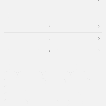
４ＷＤ
定期点検記録簿
ワンオーナーカー
福祉車両
メーカー系販売店取り扱い車
修復歴無し
アルミホイール
寒冷地仕様車
過給機設定モデル（ターボ・スーパーチャージャーなど)
ETC
CDプレーヤー
カーナビゲーション
禁煙車