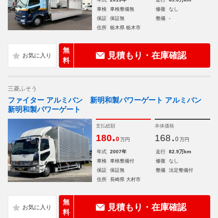
車検
車検整備無
修復
なし
保証
保証無
整備
-
住所
栃木県 栃木市
無
見積もり・在庫確認
料
三菱ふそう
ファイター アルミバン 新明和製パワーゲート アルミバン
新明和製パワーゲート
支払総額
本体価格
.
.
180
168
0
0
万円
万円
年式
2007年
走行
82.9万km
車検
車検整備付
修復
なし
保証
保証無
整備
法定整備付
住所
長崎県 大村市
無
見積もり・在庫確認
料