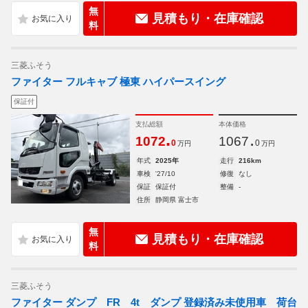
無
見積もり・在庫確認
料
三菱ふそう
ファイター フルキャブ 極東 ハイパースイング
保証付
支払総額
本体価格
.
.
1072
1067
0
0
万円
万円
年式
2025年
走行
216km
車検
'27/10
修復
なし
保証
保証付
整備
-
住所
静岡県 富士市
無
見積もり・在庫確認
料
三菱ふそう
ファイター ダンプ FR 4t ダンプ 登録済み未使用車 荷台