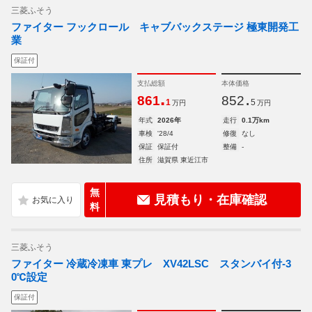
三菱ふそう
ファイター フックロール キャブバックステージ 極東開発工
業
保証付
支払総額
本体価格
.
.
861
852
1
5
万円
万円
年式
2026年
走行
0.1万km
車検
'28/4
修復
なし
保証
保証付
整備
-
住所
滋賀県 東近江市
無
見積もり・在庫確認
料
三菱ふそう
ファイター 冷蔵冷凍車 東プレ XV42LSC スタンバイ付-3
0℃設定
保証付