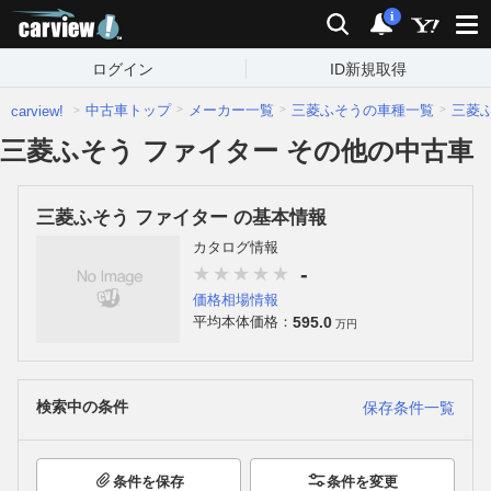
carview!
検索
通知
i
ログイン
ID新規取得
中古車トップ
メーカー一覧
三菱ふそうの車種一覧
三菱
carview!
三菱ふそう ファイター その他の中古車
三菱ふそう ファイター の基本情報
カタログ情報
-
価格相場情報
595.0
平均本体価格：
万円
検索中の条件
保存条件一覧
条件を保存
条件を変更