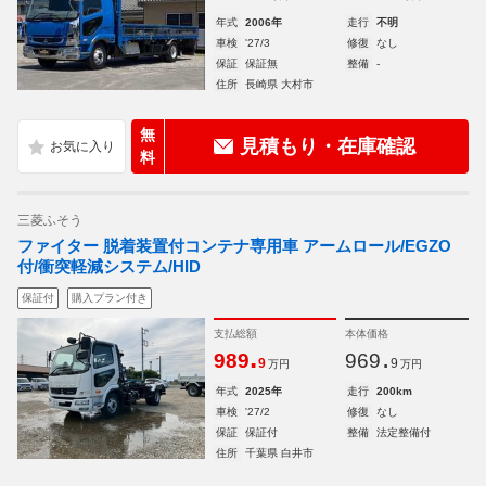
年式
2006年
走行
不明
車検
'27/3
修復
なし
保証
保証無
整備
-
住所
長崎県 大村市
無
見積もり・在庫確認
料
三菱ふそう
ファイター 脱着装置付コンテナ専用車 アームロール/EGZO
付/衝突軽減システム/HID
保証付
購入プラン付き
支払総額
本体価格
.
.
989
969
9
9
万円
万円
年式
2025年
走行
200km
車検
'27/2
修復
なし
保証
保証付
整備
法定整備付
住所
千葉県 白井市