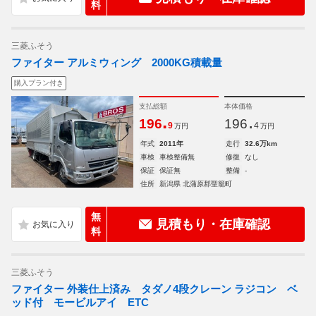
料
三菱ふそう
ファイター アルミウィング 2000KG積載量
購入プラン付き
支払総額
本体価格
.
.
196
196
9
4
万円
万円
年式
2011年
走行
32.6万km
車検
車検整備無
修復
なし
保証
保証無
整備
-
住所
新潟県 北蒲原郡聖籠町
無
見積もり・在庫確認
料
三菱ふそう
ファイター 外装仕上済み タダノ4段クレーン ラジコン ベ
ッド付 モービルアイ ETC