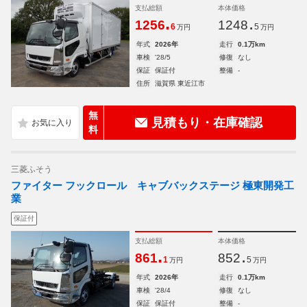
支払総額
本体価格
.
.
1256
1248
6
5
万円
万円
年式
2026年
走行
0.1万km
車検
'28/5
修復
なし
保証
保証付
整備
-
住所
滋賀県 東近江市
無
見積もり・在庫確認
料
三菱ふそう
ファイター フックロール キャブバックステージ 極東開発工
業
保証付
支払総額
本体価格
.
.
861
852
1
5
万円
万円
年式
2026年
走行
0.1万km
車検
'28/4
修復
なし
保証
保証付
整備
-