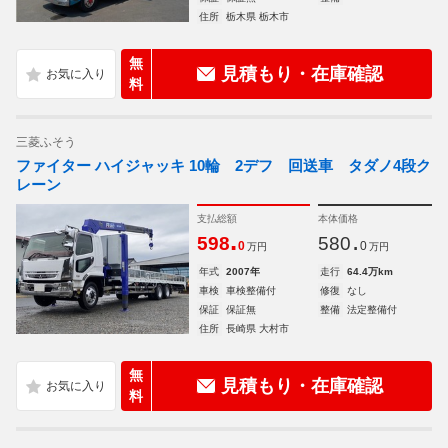
住所
栃木県 栃木市
無
見積もり・在庫確認
料
三菱ふそう
ファイター ハイジャッキ 10輪 2デフ 回送車 タダノ4段ク
レーン
支払総額
本体価格
.
.
598
580
0
0
万円
万円
年式
2007年
走行
64.4万km
車検
車検整備付
修復
なし
保証
保証無
整備
法定整備付
住所
長崎県 大村市
無
見積もり・在庫確認
料