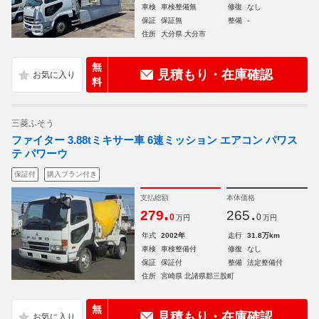
車検
車検整備無
修復
なし
保証
保証無
整備
-
住所
大分県 大分市
無
見積もり・在庫確認
料
三菱ふそう
ファイター 3.88tミキサー車 6速ミッション エアコン パワス
テ パワーウ
保証付
購入プラン付き
支払総額
本体価格
.
.
279
265
0
0
万円
万円
年式
2002年
走行
31.8万km
車検
車検整備付
修復
なし
保証
保証付
整備
法定整備付
住所
宮崎県 北諸県郡三股町
無
見積もり・在庫確認