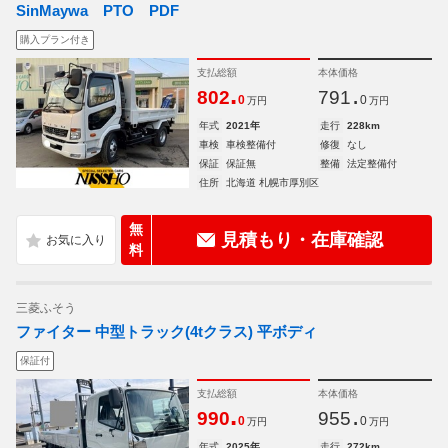
SinMaywa PTO PDF
購入プラン付き
支払総額
本体価格
.
.
802
791
0
0
万円
万円
年式
2021年
走行
228km
車検
車検整備付
修復
なし
保証
保証無
整備
法定整備付
住所
北海道 札幌市厚別区
無
見積もり・在庫確認
料
三菱ふそう
ファイター 中型トラック(4tクラス) 平ボディ
保証付
支払総額
本体価格
.
.
990
955
0
0
万円
万円
年式
2025年
走行
272km