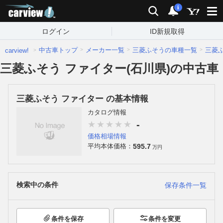
carview!
検索
通知
i
ログイン
ID新規取得
中古車トップ
メーカー一覧
三菱ふそうの車種一覧
三菱
carview!
三菱ふそう ファイター(石川県)の中古車
三菱ふそう ファイター の基本情報
カタログ情報
-
価格相場情報
595.7
平均本体価格：
万円
検索中の条件
保存条件一覧
条件を保存
条件を変更