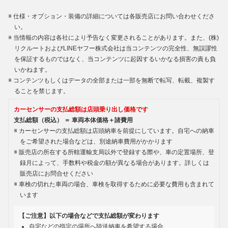
仕様・オプション・装備の詳細については各販売店にお問い合わせくださ
い。
当情報の内容は各社により予告なく変更されることがあります。また、(株)
リクルートおよびLINEヤフー株式会社は当コンテンツの完全性、無誤謬性
を保証するものではなく、当コンテンツに起因するいかなる損害の責も負
いかねます。
コンテンツもしくはデータの全部または一部を無断で転写、転載、複製す
ることを禁じます。
カーセンサーの支払総額は店頭乗り出し価格です
支払総額（税込） ＝ 車両本体価格＋諸費用
カーセンサーの支払総額は店頭納車を前提にしています。自宅への納車
をご希望された場合などは、別途納車費用がかかります
販売店の所在する所轄運輸支局以外で登録する際や、車の定置場所、登
録月によって、手数料や税金の額が異なる場合があります。詳しくは
販売店にお問合せください
車検の切れた車両の場合、車検を取得するために必要な費用も含まれて
います
【ご注意】以下の場合などで支払総額が変わります
自宅などの指定の場所へ陸送納車を希望する場合