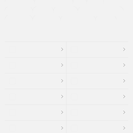
ETC
CDプレーヤー
カーナビゲーション
禁煙車
法定整備付き
保証付き
エアバッグ
ディスチャージドランプ
支払総顔あり
クーポンあり
車両品質評価書付
新着車両