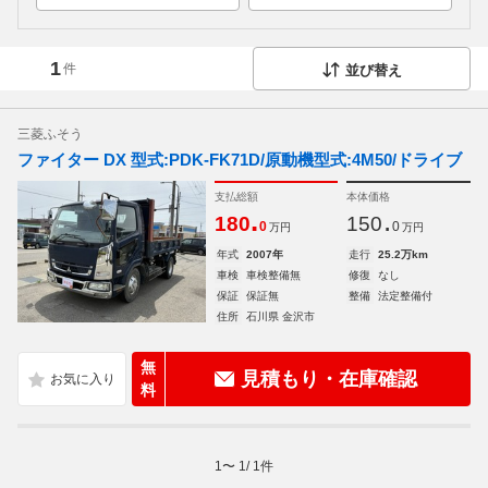
1
件
並び替え
三菱ふそう
ファイター DX 型式:PDK-FK71D/原動機型式:4M50/ドライブ
支払総額
本体価格
.
.
180
150
0
0
万円
万円
年式
2007年
走行
25.2万km
車検
車検整備無
修復
なし
保証
保証無
整備
法定整備付
住所
石川県 金沢市
無
見積もり・在庫確認
料
1
〜
1
/
1
件