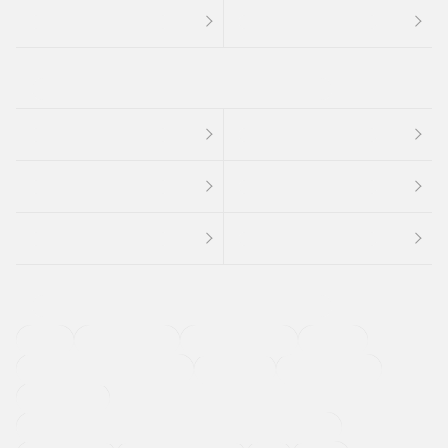
４ＷＤ
定期点検記録簿
ワンオーナーカー
福祉車両
メーカー系販売店取り扱い車
修復歴無し
アルミホイール
寒冷地仕様車
過給機設定モデル（ターボ・スーパーチャージャーなど)