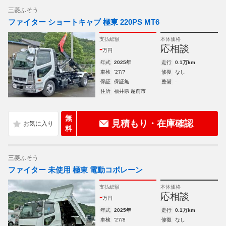
三菱ふそう
ファイター ショートキャブ 極東 220PS MT6
支払総額
本体価格
-
応相談
万円
年式
2025年
走行
0.1万km
車検
'27/7
修復
なし
保証
保証無
整備
-
住所
福井県 越前市
無
見積もり・在庫確認
料
三菱ふそう
ファイター 未使用 極東 電動コボレーン
支払総額
本体価格
-
応相談
万円
年式
2025年
走行
0.1万km
車検
'27/8
修復
なし