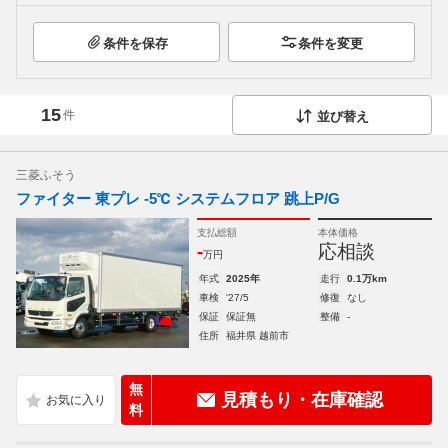
条件を保存
条件を変更
15
件
並び替え
三菱ふそう
ファイター 東プレ -5℃ システムフロア 跳上P/G
支払総額
本体価格
-
応相談
万円
年式
2025年
走行
0.1万km
車検
'27/5
修復
なし
保証
保証無
整備
-
住所
福井県 越前市
無
見積もり・在庫確認
料