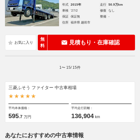
年式
2015年
走行
50.9万km
車検
'27/2
修復
なし
保証
保証無
整備
-
住所
福井県 越前市
無
見積もり・在庫確認
料
1
〜
15
/
15
件
三菱ふそう ファイター 中古車相場
平均本体価格：
平均走行距離：
595
136,904
.7
万円
km
あなたにおすすめの中古車情報