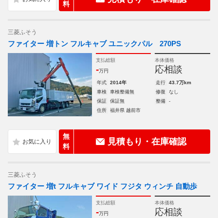
料
三菱ふそう
ファイター 増トン フルキャブ ユニックパル 270PS
支払総額
本体価格
-
応相談
万円
年式
2014年
走行
43.7万km
車検
車検整備無
修復
なし
保証
保証無
整備
-
住所
福井県 越前市
無
見積もり・在庫確認
料
三菱ふそう
ファイター 増t フルキャブ ワイド フジタ ウィンチ 自動歩
支払総額
本体価格
-
応相談
万円