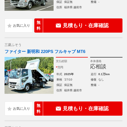
保証
保証無
整備
-
住所
福井県 越前市
無
見積もり・在庫確認
料
三菱ふそう
ファイター 新明和 220PS フルキャブ MT6
支払総額
本体価格
-
応相談
万円
年式
2025年
走行
0.1万km
車検
'27/10
修復
なし
保証
保証無
整備
-
住所
福井県 越前市
無
見積もり・在庫確認
料