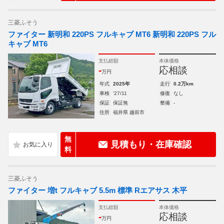
三菱ふそう
ファイター 新明和 220PS フルキャブ MT6 新明和 220PS フル
キャブ MT6
支払総額
本体価格
-
応相談
万円
年式
2025年
走行
0.2万km
車検
'27/11
修復
なし
保証
保証無
整備
-
住所
福井県 越前市
無
見積もり・在庫確認
料
三菱ふそう
ファイター 増t フルキャブ 5.5m 標準 Rエアサス 木平
支払総額
本体価格
-
応相談
万円