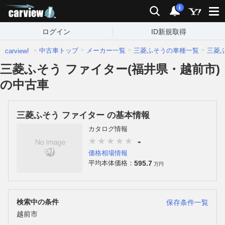
carview!
検索
通知
i
ログイン
ID新規取得
中古車トップ
メーカー一覧
三菱ふそうの車種一覧
三菱
carview!
三菱ふそう ファイター(福井県・越前市)
の中古車
三菱ふそう ファイター の基本情報
カタログ情報
-
価格相場情報
595.7
平均本体価格：
万円
検索中の条件
保存条件一覧
越前市