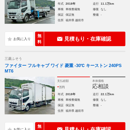
年式
2018年
走行
11.1万km
車検
車検整備無
修復
なし
保証
保証無
整備
-
住所
福井県 越前市
無
見積もり・在庫確認
料
三菱ふそう
ファイター フルキャブ ワイド 菱重 -30℃ キーストン 240PS
MT6
支払総額
本体価格
-
応相談
万円
年式
2018年
走行
22.1万km
車検
車検整備無
修復
なし
保証
保証無
整備
-
住所
福井県 越前市
無
見積もり・在庫確認