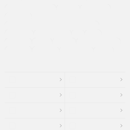
メーカー系販売店取り扱い車
修復歴無し
アルミホイール
寒冷地仕様車
過給機設定モデル（ターボ・スーパーチャージャーなど)
ETC
CDプレーヤー
カーナビゲーション
禁煙車
法定整備付き
保証付き
エアバッグ
ディスチャージドランプ
支払総顔あり
クーポンあり
車両品質評価書付
新着車両