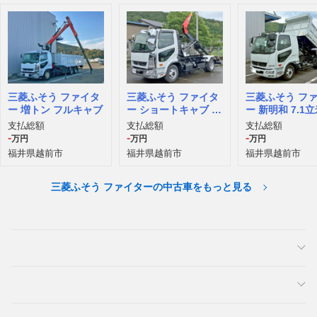
三菱ふそう ファイタ
三菱ふそう ファイタ
三菱ふそう フ
ー 増トン フルキャブ
ー ショートキャブ 極
ー 新明和 7.1
東
支払総額
支払総額
支払総額
-
-
-
万円
万円
万円
福井県越前市
福井県越前市
福井県越前市
三菱ふそう ファイターの中古車をもっと見る