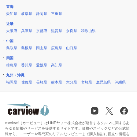
東海
愛知県
岐阜県
静岡県
三重県
近畿
大阪府
兵庫県
京都府
滋賀県
奈良県
和歌山県
中国
鳥取県
島根県
岡山県
広島県
山口県
四国
徳島県
香川県
愛媛県
高知県
九州・沖縄
福岡県
佐賀県
長崎県
熊本県
大分県
宮崎県
鹿児島県
沖縄県
carview!（カービュー）はLINEヤフー株式会社が運営するクルマに関するあ
らゆる情報やサービスを提供するサイトです。価格やスペックなどの公式情
報から、ユーザーや専門家のリアルなレビューまで購入検討に役立つ情報を