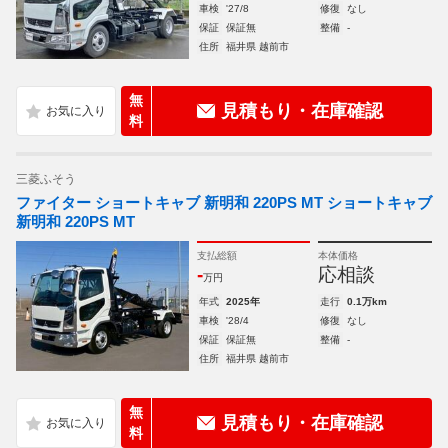
車検
'27/8
修復
なし
保証
保証無
整備
-
住所
福井県 越前市
無
見積もり・在庫確認
料
三菱ふそう
ファイター ショートキャブ 新明和 220PS MT ショートキャブ
新明和 220PS MT
支払総額
本体価格
-
応相談
万円
年式
2025年
走行
0.1万km
車検
'28/4
修復
なし
保証
保証無
整備
-
住所
福井県 越前市
無
見積もり・在庫確認
料