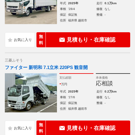
年式
2025年
走行
0.1万km
車検
'28/4
修復
なし
保証
保証無
整備
-
住所
福井県 越前市
無
見積もり・在庫確認
料
三菱ふそう
ファイター 新明和 7.1立米 220PS 観音開
支払総額
本体価格
-
応相談
万円
年式
2025年
走行
0.2万km
車検
'27/6
修復
なし
保証
保証無
整備
-
住所
福井県 越前市
無
見積もり・在庫確認
料