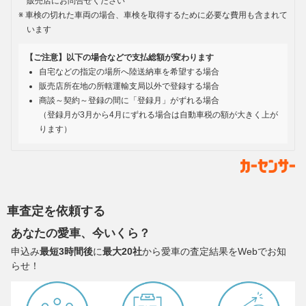
販売店にお問合せください
車検の切れた車両の場合、車検を取得するために必要な費用も含まれて
います
【ご注意】以下の場合などで支払総額が変わります
自宅などの指定の場所へ陸送納車を希望する場合
販売店所在地の所轄運輸支局以外で登録する場合
商談～契約～登録の間に「登録月」がずれる場合
（登録月が3月から4月にずれる場合は自動車税の額が大きく上が
ります）
車査定を依頼する
あなたの愛車、今いくら？
申込み
最短3時間後
に
最大20社
から愛車の査定結果をWebでお知
らせ！