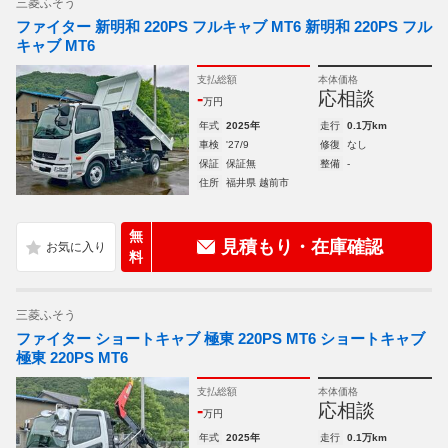
三菱ふそう
ファイター 新明和 220PS フルキャブ MT6 新明和 220PS フル
キャブ MT6
支払総額
本体価格
-
応相談
万円
年式
2025年
走行
0.1万km
車検
'27/9
修復
なし
保証
保証無
整備
-
住所
福井県 越前市
無
見積もり・在庫確認
料
三菱ふそう
ファイター ショートキャブ 極東 220PS MT6 ショートキャブ
極東 220PS MT6
支払総額
本体価格
-
応相談
万円
年式
2025年
走行
0.1万km