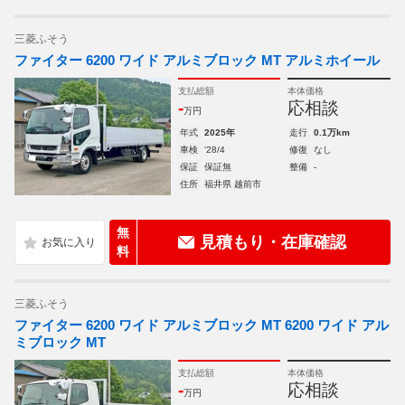
三菱ふそう
ファイター 6200 ワイド アルミブロック MT アルミホイール
支払総額
本体価格
-
応相談
万円
年式
2025年
走行
0.1万km
車検
'28/4
修復
なし
保証
保証無
整備
-
住所
福井県 越前市
無
見積もり・在庫確認
料
三菱ふそう
ファイター 6200 ワイド アルミブロック MT 6200 ワイド アル
ミブロック MT
支払総額
本体価格
-
応相談
万円