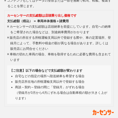
コンテンツもしくはデータの全部または一部を無断で転写、転載、複製す
ることを禁じます。
カーセンサーの支払総額は店頭乗り出し価格です
支払総額（税込） ＝ 車両本体価格＋諸費用
カーセンサーの支払総額は店頭納車を前提にしています。自宅への納車
をご希望された場合などは、別途納車費用がかかります
販売店の所在する所轄運輸支局以外で登録する際や、車の定置場所、登
録月によって、手数料や税金の額が異なる場合があります。詳しくは
販売店にお問合せください
車検の切れた車両の場合、車検を取得するために必要な費用も含まれて
います
【ご注意】以下の場合などで支払総額が変わります
自宅などの指定の場所へ陸送納車を希望する場合
販売店所在地の所轄運輸支局以外で登録する場合
商談～契約～登録の間に「登録月」がずれる場合
（登録月が3月から4月にずれる場合は自動車税の額が大きく上が
ります）