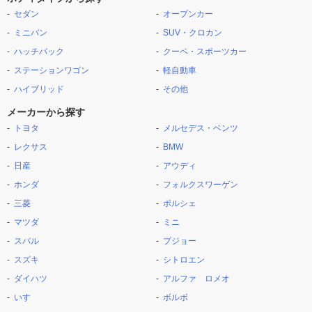
セダン
オープンカー
ミニバン
SUV・クロカン
ハッチバック
クーペ・スポーツカー
ステーションワゴン
軽自動車
ハイブリッド
その他
メーカーから探す
トヨタ
メルセデス・ベンツ
レクサス
BMW
日産
アウディ
ホンダ
フォルクスワーゲン
三菱
ポルシェ
マツダ
ミニ
スバル
プジョー
スズキ
シトロエン
ダイハツ
アルファ ロメオ
いすゞ
ボルボ