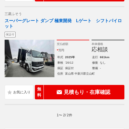
三菱ふそう
スーパーグレート ダンプ 極東開発 Lゲート シフトパイロ
ット
保証付
支払総額
本体価格
-
応相談
万円
年式
2025年
走行
661km
車検
'26/12
修復
なし
保証
保証付
整備
-
住所
富山県 中新川郡立山町
無
見積もり・在庫確認
料
1
〜
2
/
2
件