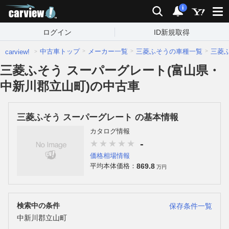
carview!
検索
通知
i
ログイン
ID新規取得
中古車トップ
メーカー一覧
三菱ふそうの車種一覧
三菱
carview!
三菱ふそう スーパーグレート(富山県・
中新川郡立山町)の中古車
三菱ふそう スーパーグレート の基本情報
カタログ情報
-
価格相場情報
869.8
平均本体価格：
万円
検索中の条件
保存条件一覧
中新川郡立山町