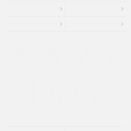
４ＷＤ
定期点検記録簿
ワンオーナーカー
福祉車両
メーカー系販売店取り扱い車
修復歴無し
アルミホイール
寒冷地仕様車
過給機設定モデル（ターボ・スーパーチャージャーなど)
ETC
CDプレーヤー
カーナビゲーション
禁煙車
法定整備付き
保証付き
エアバッグ
ディスチャージドランプ
支払総顔あり
クーポンあり
車両品質評価書付
新着車両