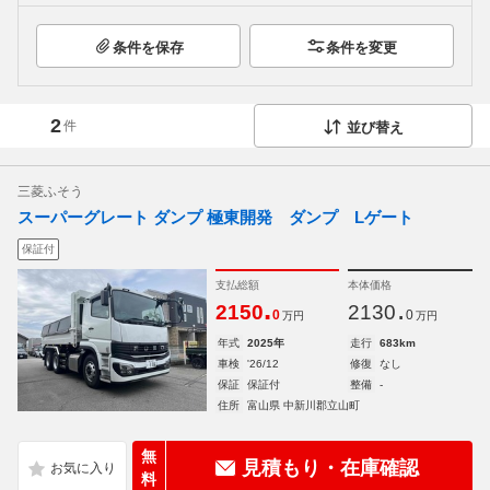
条件を保存
条件を変更
2
件
並び替え
三菱ふそう
スーパーグレート ダンプ 極東開発 ダンプ Lゲート
保証付
支払総額
本体価格
.
.
2150
2130
0
0
万円
万円
年式
2025年
走行
683km
車検
'26/12
修復
なし
保証
保証付
整備
-
住所
富山県 中新川郡立山町
無
見積もり・在庫確認
料