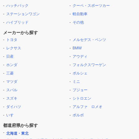
ハッチバック
クーペ・スポーツカー
ステーションワゴン
軽自動車
ハイブリッド
その他
メーカーから探す
トヨタ
メルセデス・ベンツ
レクサス
BMW
日産
アウディ
ホンダ
フォルクスワーゲン
三菱
ポルシェ
マツダ
ミニ
スバル
プジョー
スズキ
シトロエン
ダイハツ
アルファ ロメオ
いすゞ
ボルボ
都道府県から探す
北海道・東北