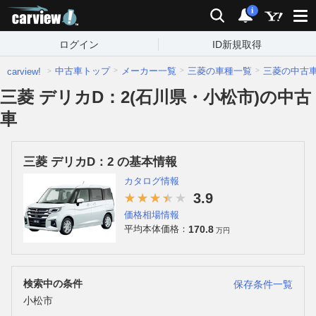
carview!
検索
通知
i
ログイン
ID新規取得
中古車トップ
メーカー一覧
三菱の車種一覧
三菱の中古
carview!
三菱 デリカD：2(石川県・小松市)の中古
車
三菱 デリカD：2 の基本情報
カタログ情報
3.9
価格相場情報
170.8
平均本体価格：
万円
検索中の条件
保存条件一覧
小松市