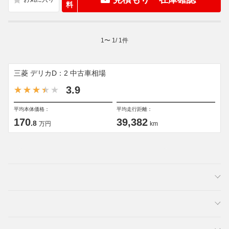
料
1
〜
1
/
1
件
三菱 デリカD：2 中古車相場
3.9
平均本体価格：
平均走行距離：
170
39,382
.8
万円
km