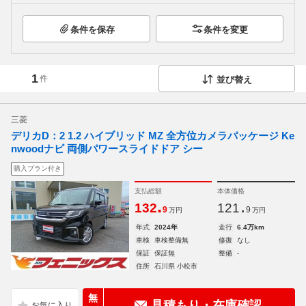
条件を保存
条件を変更
1
件
並び替え
三菱
デリカD：2 1.2 ハイブリッド MZ 全方位カメラパッケージ Ke
nwoodナビ 両側パワースライドドア シー
購入プラン付き
支払総額
本体価格
.
.
132
121
9
9
万円
万円
年式
2024年
走行
6.4万km
車検
車検整備無
修復
なし
保証
保証無
整備
-
住所
石川県 小松市
無
見積もり・在庫確認