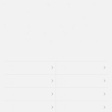
メーカー系販売店取り扱い車
修復歴無し
アルミホイール
寒冷地仕様車
過給機設定モデル（ターボ・スーパーチャージャーなど)
ETC
CDプレーヤー
カーナビゲーション
禁煙車
法定整備付き
保証付き
エアバッグ
ディスチャージドランプ
支払総顔あり
クーポンあり
車両品質評価書付
新着車両