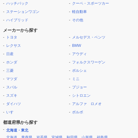
ハッチバック
クーペ・スポーツカー
ステーションワゴン
軽自動車
ハイブリッド
その他
メーカーから探す
トヨタ
メルセデス・ベンツ
レクサス
BMW
日産
アウディ
ホンダ
フォルクスワーゲン
三菱
ポルシェ
マツダ
ミニ
スバル
プジョー
スズキ
シトロエン
ダイハツ
アルファ ロメオ
いすゞ
ボルボ
都道府県から探す
北海道・東北
北海道
青森県
岩手県
宮城県
秋田県
山形県
福島県