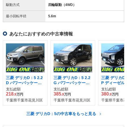
駆動方式
四輪駆動（4WD）
最小回転半径
5.6
m
あなたにおすすめの中古車情報
三菱 デリカD：5 2.2
三菱 デリカD：5 2.2
三菱 デリカD：5
D パワーパッケージ
G パワーパッケージ
P ディーゼル
ディーゼルターボ 4
ディーゼルターボ 4
4WD
支払総額
支払総額
支払総額
WD
WD
218
385
380
.9
万円
.9
万円
.9
万円
千葉県千葉市花見川区
千葉県千葉市花見川区
千葉県千葉市花
三菱 デリカD：5の中古車をもっと見る