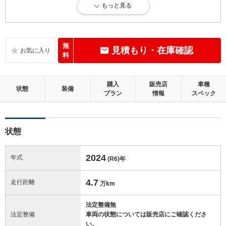
もっと見る
内外装に目立たない軽微なキズ、ヘコミが少し認められますが、良好な
状態です。
内装：
無
見積もり・在庫確認
目立たない軽微なダメージはありますが、良好な状態です。
料
外装：
購入
販売店
車種
キズ、ヘコミなどが少なく、あっても目立たない、良好な状態です。
状態
装備
プラン
情報
スペック
修復歴：無
状態
この中古車の「車両品質評価書」を見る
2024
年式
(R6)
年
4.7
走行距離
万km
法定整備無
法定整備
車両の状態については販売店にご確認くださ
い。