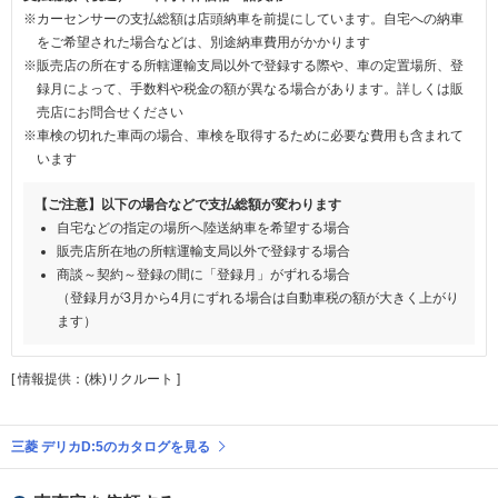
※カーセンサーの支払総額は店頭納車を前提にしています。自宅への納車
をご希望された場合などは、別途納車費用がかかります
※販売店の所在する所轄運輸支局以外で登録する際や、車の定置場所、登
録月によって、手数料や税金の額が異なる場合があります。詳しくは販
売店にお問合せください
※車検の切れた車両の場合、車検を取得するために必要な費用も含まれて
います
【ご注意】以下の場合などで支払総額が変わります
自宅などの指定の場所へ陸送納車を希望する場合
販売店所在地の所轄運輸支局以外で登録する場合
商談～契約～登録の間に「登録月」がずれる場合
（登録月が3月から4月にずれる場合は自動車税の額が大きく上がり
ます）
[ 情報提供：(株)リクルート ]
三菱 デリカD:5のカタログを見る