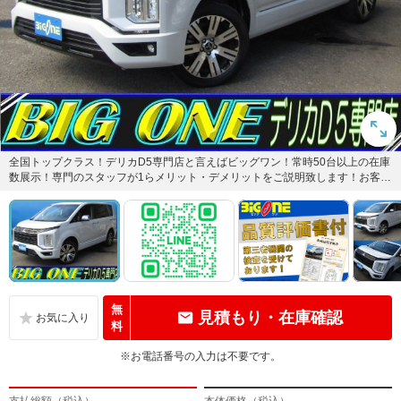
全国トップクラス！デリカD5専門店と言えばビッグワン！常時50台以上の在庫
数展示！専門のスタッフが1らメリット・デメリットをご説明致します！お客様
にとって理想の1台をご案...
無
見積もり・在庫確認
料
※お電話番号の入力は不要です。
支払総額（税込）
本体価格（税込）