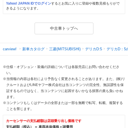
Yahoo! JAPAN IDでログイン
するとお気に入りに登録や複数見積もりがで
きるようになります。
中古車トップへ
新車カタログ
三菱(MITSUBISHI)
デリカD:5
デリカD：5
carview!
※仕様・オプション・装備の詳細については各販売店にお問い合わせくださ
い。
※当情報の内容は各社により予告なく変更されることがあります。また、(株)リ
クルートおよびLINEヤフー株式会社は当コンテンツの完全性、無誤謬性を保
証するものではなく、当コンテンツに起因するいかなる損害の責も負いかね
ます。
※コンテンツもしくはデータの全部または一部を無断で転写、転載、複製する
ことを禁じます。
カーセンサーの支払総額は店頭乗り出し価格です
支払総額（税込） ＝ 車両本体価格＋諸費用