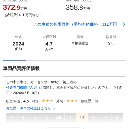
372
358
.9
.8
万円
万円
（諸経費14 .1 万円含む）
この車種の相場価格（平均本体価格：311万円）
年式
走行距離
車検
修復歴
2024
4.7
車検整備無
なし
(R6)
万km
車両品質評価情報
この中古車は、カーセンサーnetが、第三者の
検査専門機関（AIS）
に依頼し、車両を客観的に評価したものです。（検査
日：2026年6月10日）
4.5
内装：
外装：
修復歴：無
総合評価：
修復歴・キズの確認はこちら
R
1
2
3
3.5
4
4.5
5
6
S
4.5
総合評価：