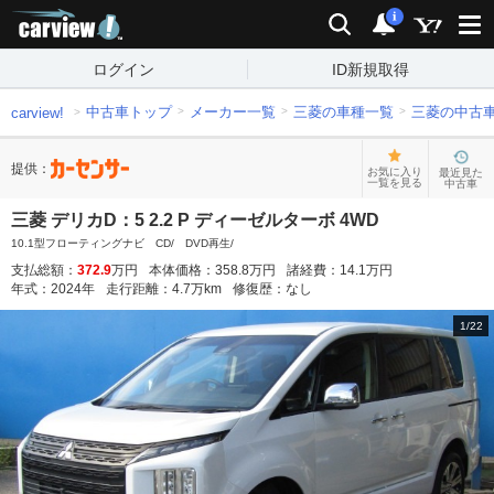
carview!
検索
通知
i
ログイン
ID新規取得
中古車トップ
メーカー一覧
三菱の車種一覧
三菱の中古
carview!
提供：
お気に入り
最近見た
一覧を見る
中古車
三菱 デリカD：5 2.2 P ディーゼルターボ 4WD
10.1型フローティングナビ CD/ DVD再生/
支払総額：
372.9
万円
本体価格：
358.8
万円
諸経費：
14.1
万円
年式：
2024
年
走行距離：
4.7
万km
修復歴：
なし
1
/
22