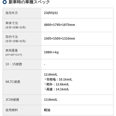
新車時の車種スペック
発売年月
23(R5)/11
車体寸法
4800
×
1795
×
1875
mm
(全長×全幅×全高)
室内寸法
1505
×
1505
×
1310
mm
(全長×全幅×全高)
車両重量
1980/-/-
kg
(AT×MT×CVT)
10・15燃費
-
12.6km/L
└市街地：10.1km/L
WLTC燃費
└郊外：12.6km/L
└高速：14.1km/L
JC08燃費
13.6km/L
使用燃料
軽油