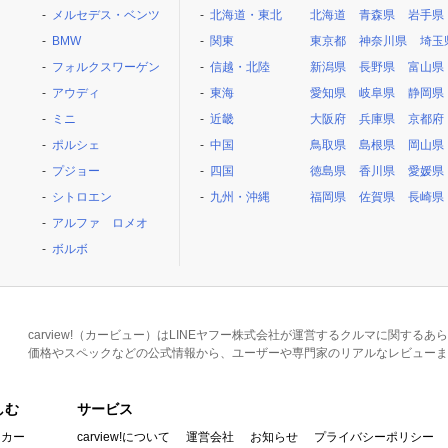
メルセデス・ベンツ
北海道・東北
北海道
青森県
岩手県
BMW
関東
東京都
神奈川県
埼玉
フォルクスワーゲン
信越・北陸
新潟県
長野県
富山県
アウディ
東海
愛知県
岐阜県
静岡県
ミニ
近畿
大阪府
兵庫県
京都府
ポルシェ
中国
鳥取県
島根県
岡山県
プジョー
四国
徳島県
香川県
愛媛県
シトロエン
九州・沖縄
福岡県
佐賀県
長崎県
アルファ ロメオ
ボルボ
carview!（カービュー）はLINEヤフー株式会社が運営するクルマに関す
価格やスペックなどの公式情報から、ユーザーや専門家のリアルなレビューま
しむ
サービス
イカー
carview!について
運営会社
お知らせ
プライバシーポリシー