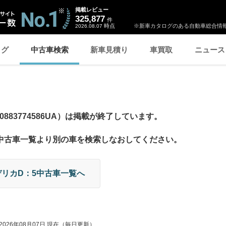
掲載レビュー
325,877
件
時点
※新車カタログのある自動車総合情報
2026.08.07
ログ
中古車検索
新車見積り
車買取
ニュース
883774586UA）は掲載が終了しています。
5中古車一覧より別の車を検索しなおしてください。
デリカD：5中古車一覧へ
2026年08月07日
現在（毎日更新）