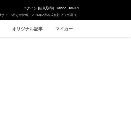
ログイン
[
新規取得
]
Yahoo! JAPAN
サイト5社との比較（2026年2月株式会社プラグ調べ）
オリジナル記事
マイカー