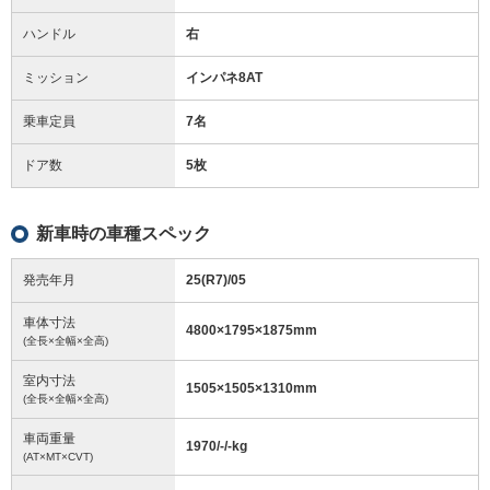
ハンドル
右
ミッション
インパネ8AT
乗車定員
7名
ドア数
5枚
新車時の車種スペック
発売年月
25(R7)/05
車体寸法
4800
×
1795
×
1875
mm
(全長×全幅×全高)
室内寸法
1505
×
1505
×
1310
mm
(全長×全幅×全高)
車両重量
1970/-/-
kg
(AT×MT×CVT)