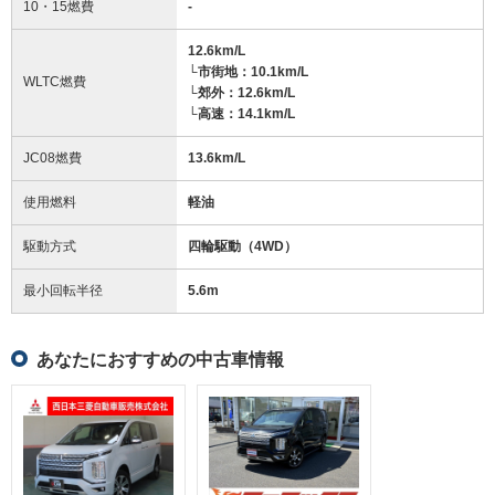
10・15燃費
-
12.6km/L
└市街地：10.1km/L
WLTC燃費
└郊外：12.6km/L
└高速：14.1km/L
JC08燃費
13.6km/L
使用燃料
軽油
駆動方式
四輪駆動（4WD）
最小回転半径
5.6
m
あなたにおすすめの中古車情報