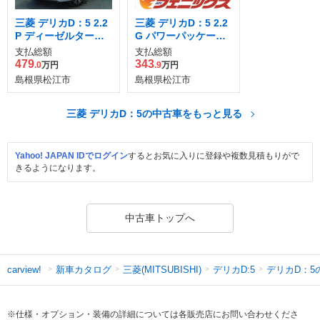
三菱 デリカD：5 2.2
三菱 デリカD：5 2.2
P ディーゼルターボ
G パワーパッケージ
4WD
ディーゼルターボ 4
支払総額
支払総額
WD
479
343
.0
万円
.9
万円
島根県松江市
島根県松江市
三菱 デリカD：5の中古車をもっと見る
Yahoo! JAPAN IDでログイン
するとお気に入りに登録や複数見積もりがで
きるようになります。
中古車トップへ
新車カタログ
三菱(MITSUBISHI)
デリカD:5
デリカD：5
carview!
※仕様・オプション・装備の詳細については各販売店にお問い合わせくださ