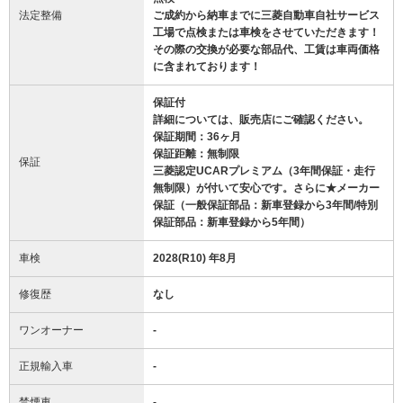
法定整備
ご成約から納車までに三菱自動車自社サービス
工場で点検または車検をさせていただきます！
その際の交換が必要な部品代、工賃は車両価格
に含まれております！
保証付
詳細については、販売店にご確認ください。
保証期間：36ヶ月
保証距離：無制限
保証
三菱認定UCARプレミアム（3年間保証・走行
無制限）が付いて安心です。さらに★メーカー
保証（一般保証部品：新車登録から3年間/特別
保証部品：新車登録から5年間）
車検
2028(R10) 年8月
修復歴
なし
ワンオーナー
-
正規輸入車
-
禁煙車
-