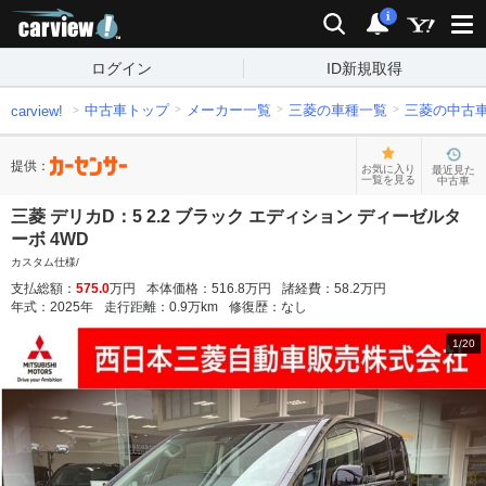
carview!
検索
通知
i
ログイン
ID新規取得
中古車トップ
メーカー一覧
三菱の車種一覧
三菱の中古
carview!
提供：
お気に入り
最近見た
一覧を見る
中古車
三菱 デリカD：5 2.2 ブラック エディション ディーゼルタ
ーボ 4WD
カスタム仕様/
支払総額：
575.0
万円
本体価格：
516.8
万円
諸経費：
58.2
万円
年式：
2025
年
走行距離：
0.9
万km
修復歴：
なし
1
/
20