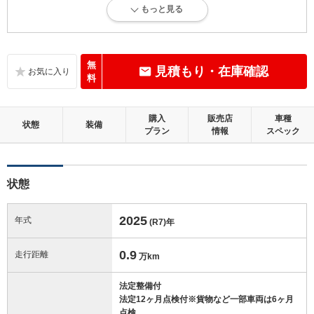
5
総合評価：
もっと見る
目立たない傷・凹み等が少しありますが、概ね良好な状態。走行5万km
未満
内装：
無
見積もり・在庫確認
補修の必要な目立つ損傷、悪臭等がないこと
料
外装：
購入
販売店
車種
補修の必要な目立つ損傷がないこと
状態
装備
プラン
情報
スペック
修復歴：無
状態
この中古車の「車両品質評価書」を見る
2025
年式
(R7)
年
0.9
走行距離
万km
法定整備付
法定12ヶ月点検付※貨物など一部車両は6ヶ月
点検