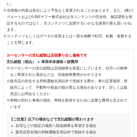
い。
※当情報の内容は各社により予告なく変更されることがあります。また、(株)リ
クルートおよびLINEヤフー株式会社は当コンテンツの完全性、無誤謬性を保
証するものではなく、当コンテンツに起因するいかなる損害の責も負いかね
ます。
※コンテンツもしくはデータの全部または一部を無断で転写、転載、複製する
ことを禁じます。
カーセンサーの支払総額は店頭乗り出し価格です
支払総額（税込） ＝ 車両本体価格＋諸費用
※カーセンサーの支払総額は店頭納車を前提にしています。自宅への納車
をご希望された場合などは、別途納車費用がかかります
※販売店の所在する所轄運輸支局以外で登録する際や、車の定置場所、登
録月によって、手数料や税金の額が異なる場合があります。詳しくは販
売店にお問合せください
※車検の切れた車両の場合、車検を取得するために必要な費用も含まれて
います
【ご注意】以下の場合などで支払総額が変わります
自宅などの指定の場所へ陸送納車を希望する場合
販売店所在地の所轄運輸支局以外で登録する場合