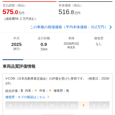
支払総額（税込）
本体価格（税込）
575
516
.0
.8
万円
万円
（諸経費58 .2 万円含む）
この車種の相場価格（平均本体価格：312万円）
年式
走行距離
車検
修復歴
2025
0.9
2028(R10)
なし
年8月
(R7)
万km
車両品質評価情報
V-CON（日本自動車査定協会）の評価を受けた車両です。（検査日：2026/
2/5）
5
内装：
外装：
修復歴：無
総合評価：
修復歴・キズの確認はこちら
R
1
2
3
3.5
4
4.5
5
6
S