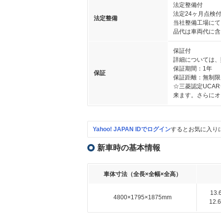
法定整備付
法定24ヶ月点検
法定整備
当社整備工場にて
品代は車両代に含
保証付
詳細については、
保証期間：1年
保証
保証距離：無制限
☆三菱認定UCA
来ます。さらにオ
Yahoo! JAPAN IDでログイン
するとお気に入り
新車時の基本情報
車体寸法（全長×全幅×全高）
13
4800×1795×1875mm
12