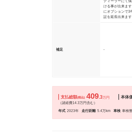
ディーラーにて保
ける事が出来ます
にオプションで3
証を延長出来ます
補足
-
409
支払総額
.3
本体
万円
(税込)
（諸経費14.3万円含む）
年式
2023年
走行距離
5.4万km
車検
車検