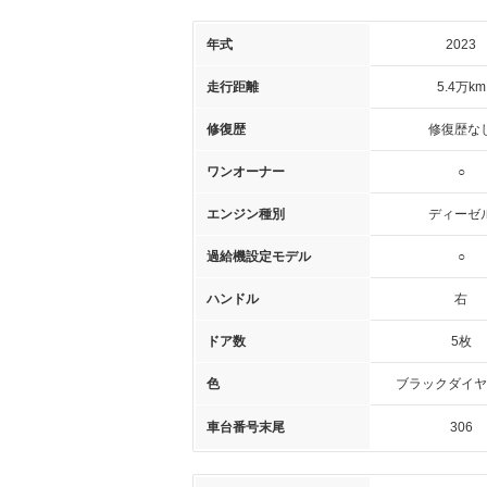
年式
2023
走行距離
5.4万km
修復歴
修復歴な
ワンオーナー
○
エンジン種別
ディーゼ
過給機設定モデル
○
ハンドル
右
ドア数
5枚
色
ブラックダイヤ
車台番号末尾
306