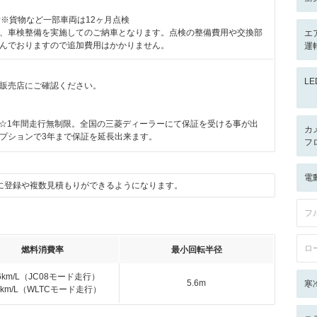
付※貨物など一部車両は12ヶ月点検
、車検整備を実施してのご納車となります。点検の整備費用や交換部
エ
んでおりますので追加費用はかかりません。
運
L
販売店にご確認ください。
R☆1年間走行無制限。全国の三菱ディーラーにて保証を受ける事が出
カ
プションで3年まで保証を延長出来ます。
フ
電
に登録や複数見積もりができるようになります。
フ
ロ
燃料消費率
最小回転半径
.6km/L（JC08モード走行）
5.6m
寒
.6km/L（WLTCモード走行）