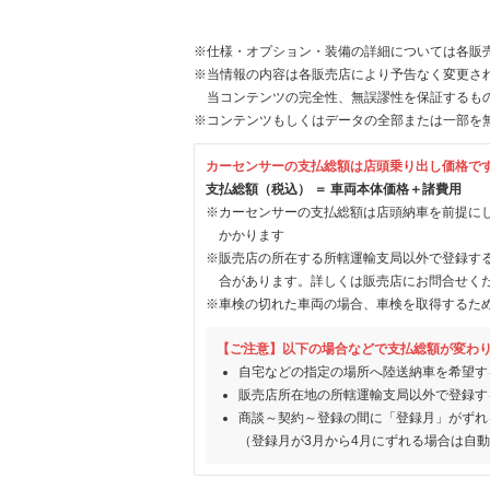
※仕様・オプション・装備の詳細については各販
※当情報の内容は各販売店により予告なく変更され
当コンテンツの完全性、無誤謬性を保証するも
※コンテンツもしくはデータの全部または一部を
カーセンサーの支払総額は店頭乗り出し価格で
支払総額（税込） ＝ 車両本体価格＋諸費用
※カーセンサーの支払総額は店頭納車を前提に
かかります
※販売店の所在する所轄運輸支局以外で登録す
合があります。詳しくは販売店にお問合せく
※車検の切れた車両の場合、車検を取得するた
【ご注意】以下の場合などで支払総額が変わ
自宅などの指定の場所へ陸送納車を希望す
販売店所在地の所轄運輸支局以外で登録す
商談～契約～登録の間に「登録月」がずれ
（登録月が3月から4月にずれる場合は自