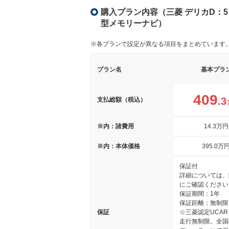
購入プラン内容（三菱 デリカD：5 2
型メモリーナビ）
※各プランで設定が異なる項目をまとめています
プラン名
基本プラ
409
.3
支払総額（税込）
※内：諸費用
14
.3
万円
※内：本体価格
395
.0
万
保証付
詳細については、
にご確認ください
保証期間：1年
保証距離：無制限
保証
☆三菱認定UCAR
走行無制限。全国