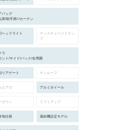
アバッグ
転席/助手席/-/カーテン
EDヘッドライト
ディスチャージドラン
プ
メラ
ロント/サイド/バック/全周囲
動リアゲート
サンルーフ
ルエアロ
アルミホイール
ーダウン
リフトアップ
冷地仕様
過給機設定モデル