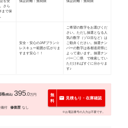
証を受
保証距離：無制限
保証距離：無制限
。さら
年まで保
。
ご希望の数字をお選びくだ
さい。ただし抽選となる人
気の数字（ゾロ目など）は
安全・安心のJAFプラン☆
ご勘弁ください。抽選ナン
レスキュー範囲が広がりま
バーの数字は各都道府県に
すます安心！！
よって違います。抽選ナン
バー〇〇県 で検索してい
ただければすぐに分かりま
す♪
395
価格
.0
万円
無
(税込)
見積もり・在庫確認
料
整備付
修復歴
なし
※お電話番号の入力は不要です。