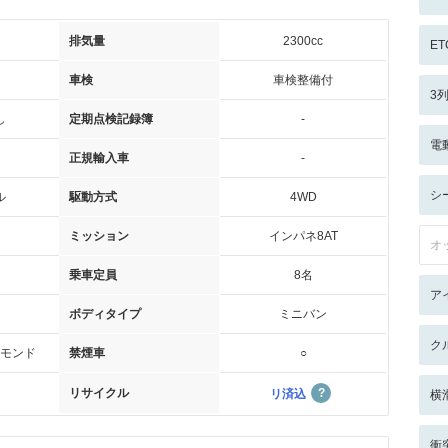
排気量
2300cc
ET
車検
車検整備付
3
し
定期点検記録簿
-
電
正規輸入車
-
シ
ル
駆動方式
4WD
ミッション
インパネ8AT
オ
乗車定員
8名
ア
ボディタイプ
ミニバン
ク
モンド
禁煙車
○
リサイクル
リ済込
横
衝