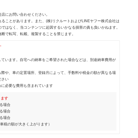
売店にお問い合わせください。
ることがあります。また、(株)リクルートおよびLINEヤフー株式会社は
のではなく、当コンテンツに起因するいかなる損害の責も負いかねます。
無断で転写、転載、複製することを禁じます。
す
しています。自宅への納車をご希望された場合などは、別途納車費用が
る際や、車の定置場所、登録月によって、手数料や税金の額が異なる場
ださい
めに必要な費用も含まれています
ります
る場合
る場合
る場合
動車税の額が大きく上がります）