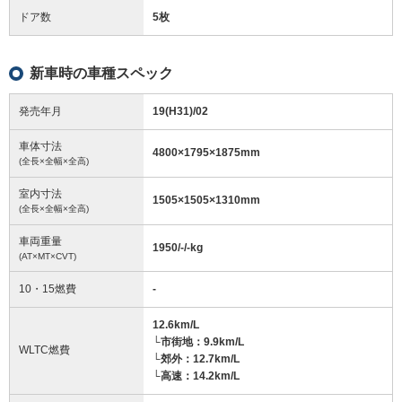
ドア数
5枚
新車時の車種スペック
発売年月
19(H31)/02
車体寸法
4800
×
1795
×
1875
mm
(全長×全幅×全高)
室内寸法
1505
×
1505
×
1310
mm
(全長×全幅×全高)
車両重量
1950/-/-
kg
(AT×MT×CVT)
10・15燃費
-
12.6km/L
└市街地：9.9km/L
WLTC燃費
└郊外：12.7km/L
└高速：14.2km/L