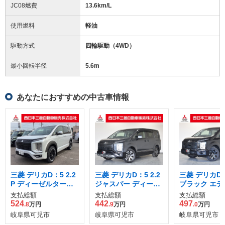
JC08燃費
13.6km/L
使用燃料
軽油
駆動方式
四輪駆動（4WD）
最小回転半径
5.6
m
あなたにおすすめの中古車情報
三菱 デリカD：5 2.2
三菱 デリカD：5 2.2
三菱 デリカD：5
P ディーゼルターボ
ジャスパー ディーゼ
ブラック エデ
4WD
ルターボ 4WD
ン ディーゼル
支払総額
支払総額
支払総額
4WD
524
442
497
.8
万円
.9
万円
.0
万円
岐阜県可児市
岐阜県可児市
岐阜県可児市