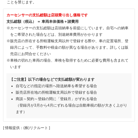
ことを禁じます。
カーセンサーの支払総額は店頭乗り出し価格です
支払総額（税込） ＝ 車両本体価格＋諸費用
※カーセンサーの支払総額は店頭納車を前提にしています。自宅への納車
をご希望された場合などは、別途納車費用がかかります
※販売店の所在する所轄運輸支局以外で登録する際や、車の定置場所、登
録月によって、手数料や税金の額が異なる場合があります。詳しくは販
売店にお問合せください
※車検の切れた車両の場合、車検を取得するために必要な費用も含まれて
います
【ご注意】以下の場合などで支払総額が変わります
自宅などの指定の場所へ陸送納車を希望する場合
販売店所在地の所轄運輸支局以外で登録する場合
商談～契約～登録の間に「登録月」がずれる場合
（登録月が3月から4月にずれる場合は自動車税の額が大きく上がり
ます）
[ 情報提供：(株)リクルート ]