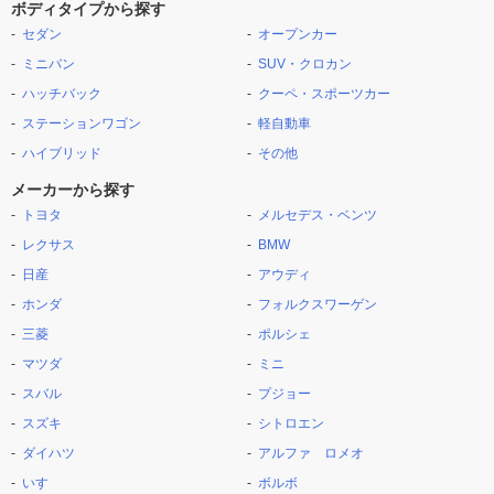
ボディタイプから探す
セダン
オープンカー
ミニバン
SUV・クロカン
ハッチバック
クーペ・スポーツカー
ステーションワゴン
軽自動車
ハイブリッド
その他
メーカーから探す
トヨタ
メルセデス・ベンツ
レクサス
BMW
日産
アウディ
ホンダ
フォルクスワーゲン
三菱
ポルシェ
マツダ
ミニ
スバル
プジョー
スズキ
シトロエン
ダイハツ
アルファ ロメオ
いすゞ
ボルボ