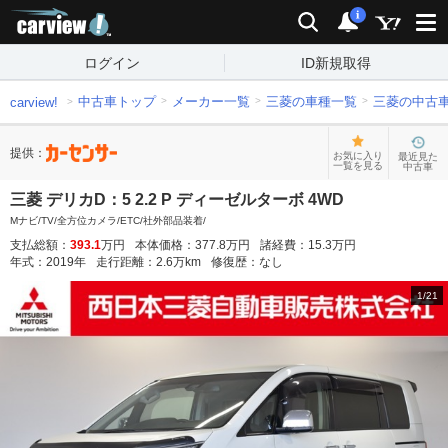
carview!
検索
通知
i
ログイン
ID新規取得
中古車トップ
メーカー一覧
三菱の車種一覧
三菱の中古
carview!
提供：
お気に入り
最近見た
一覧を見る
中古車
三菱 デリカD：5 2.2 P ディーゼルターボ 4WD
Mナビ/TV/全方位カメラ/ETC/社外部品装着/
支払総額：
393.1
万円
本体価格：
377.8
万円
諸経費：
15.3
万円
年式：
2019
年
走行距離：
2.6
万km
修復歴：
なし
1
/
21