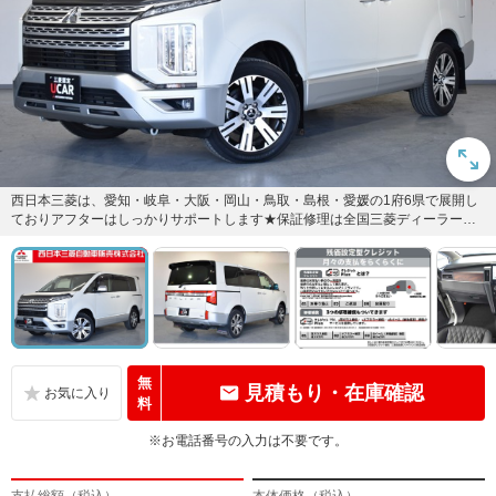
西日本三菱は、愛知・岐阜・大阪・岡山・鳥取・島根・愛媛の1府6県で展開し
ておりアフターはしっかりサポートします★保証修理は全国三菱ディーラーが
窓口なので安心です♪お問合せ...
無
見積もり・在庫確認
料
※お電話番号の入力は不要です。
支払総額（税込）
本体価格（税込）