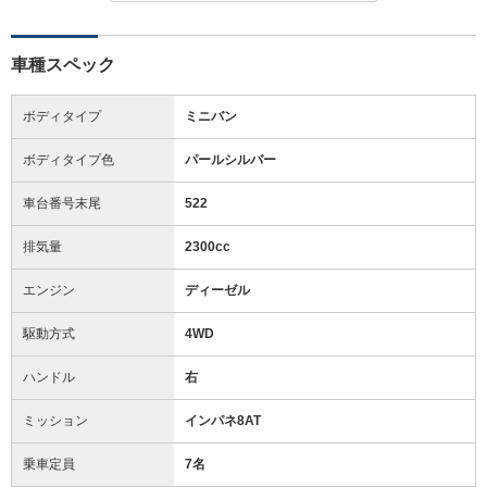
車種スペック
ボディタイプ
ミニバン
ボディタイプ色
パールシルバー
車台番号末尾
522
排気量
2300cc
エンジン
ディーゼル
駆動方式
4WD
ハンドル
右
ミッション
インパネ8AT
乗車定員
7名