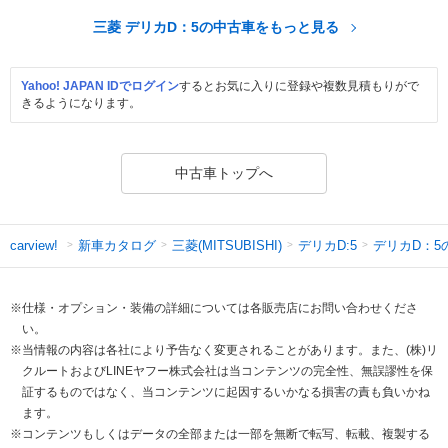
三菱 デリカD：5の中古車をもっと見る
Yahoo! JAPAN IDでログイン
するとお気に入りに登録や複数見積もりがで
きるようになります。
中古車トップへ
新車カタログ
三菱(MITSUBISHI)
デリカD:5
デリカD：5
carview!
※仕様・オプション・装備の詳細については各販売店にお問い合わせくださ
い。
※当情報の内容は各社により予告なく変更されることがあります。また、(株)リ
クルートおよびLINEヤフー株式会社は当コンテンツの完全性、無誤謬性を保
証するものではなく、当コンテンツに起因するいかなる損害の責も負いかね
ます。
※コンテンツもしくはデータの全部または一部を無断で転写、転載、複製する