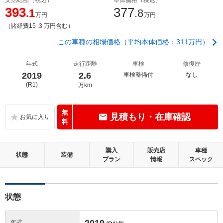
393
377
.1
.8
万円
万円
（諸経費15 .3 万円含む）
この車種の相場価格（平均本体価格：311万円）
年式
走行距離
車検
修復歴
2019
2.6
車検整備付
なし
(R1)
万km
無
見積もり・在庫確認
料
購入
販売店
車種
状態
装備
プラン
情報
スペック
状態
2019
年式