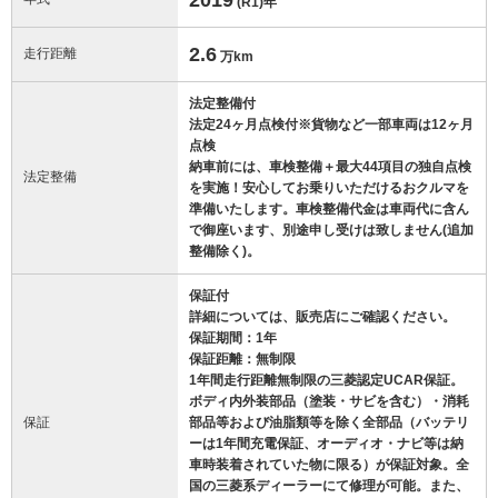
(R1)
年
2.6
走行距離
万km
法定整備付
法定24ヶ月点検付※貨物など一部車両は12ヶ月
点検
納車前には、車検整備＋最大44項目の独自点検
法定整備
を実施！安心してお乗りいただけるおクルマを
準備いたします。車検整備代金は車両代に含ん
で御座います、別途申し受けは致しません(追加
整備除く)。
保証付
詳細については、販売店にご確認ください。
保証期間：1年
保証距離：無制限
1年間走行距離無制限の三菱認定UCAR保証。
ボディ内外装部品（塗装・サビを含む）・消耗
保証
部品等および油脂類等を除く全部品（バッテリ
ーは1年間充電保証、オーディオ・ナビ等は納
車時装着されていた物に限る）が保証対象。全
国の三菱系ディーラーにて修理が可能。また、