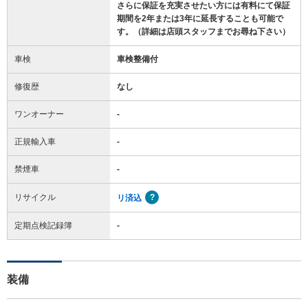
さらに保証を充実させたい方には有料にて保証
期間を2年または3年に延長することも可能で
す。（詳細は店頭スタッフまでお尋ね下さい）
車検
車検整備付
修復歴
なし
ワンオーナー
-
正規輸入車
-
禁煙車
-
リサイクル
リ済込
定期点検記録簿
-
装備