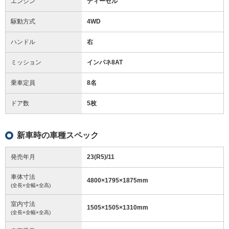
エンジン
ディーゼル
駆動方式
4WD
ハンドル
右
ミッション
インパネ8AT
乗車定員
8名
ドア数
5枚
新車時の車種スペック
発売年月
23(R5)/11
車体寸法
4800
×
1795
×
1875
mm
(全長×全幅×全高)
室内寸法
1505
×
1505
×
1310
mm
(全長×全幅×全高)