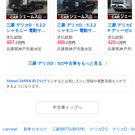
三菱 デリカD：5 2.2
三菱 デリカD：5 2.2
三菱 デリカD：5
シャモニー 電動サイ
シャモニー 電動サイ
P ディーゼル
ドステップ装着車 デ
ドステップ非装着車
4WD
支払総額
支払総額
支払総額
ィーゼルターボ 4WD
ディーゼルターボ 4
487
486
425
.4
万円
.8
万円
.4
万円
WD
兵庫県神戸市垂水区
兵庫県神戸市垂水区
兵庫県神戸市垂
三菱 デリカD：5の中古車をもっと見る
Yahoo! JAPAN IDでログイン
するとお気に入りに登録や複数見積もりがで
きるようになります。
中古車トップへ
新車カタログ
三菱(MITSUBISHI)
デリカD:5
デリカD：5
carview!