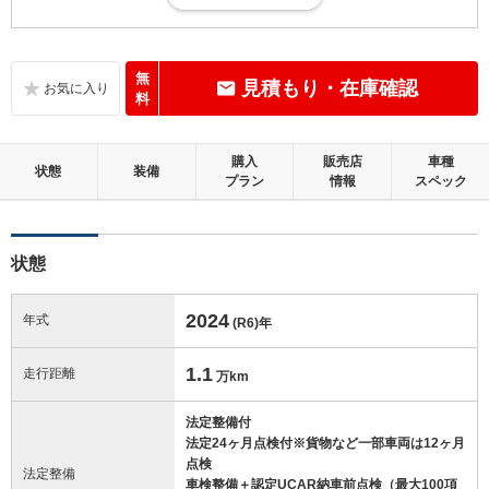
目立つ傷・凹み等が少しあり、加修が必要と思われる箇所が数箇所ある
状態。走行15万km未満
内装：
無
見積もり・在庫確認
補修の必要な目立つ損傷、悪臭等がないこと
料
外装：
購入
販売店
車種
補修の必要な目立つ損傷がないこと
状態
装備
プラン
情報
スペック
修復歴：無
状態
この中古車の「車両品質評価書」を見る
2024
年式
(R6)
年
1.1
走行距離
万km
法定整備付
法定24ヶ月点検付※貨物など一部車両は12ヶ月
点検
法定整備
車検整備＋認定UCAR納車前点検（最大100項