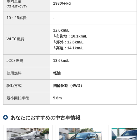
車両重量
1980/-/-
kg
(AT×MT×CVT)
10・15燃費
-
12.6km/L
└市街地：10.1km/L
WLTC燃費
└郊外：12.6km/L
└高速：14.1km/L
JC08燃費
13.6km/L
使用燃料
軽油
駆動方式
四輪駆動（4WD）
最小回転半径
5.6
m
あなたにおすすめの中古車情報