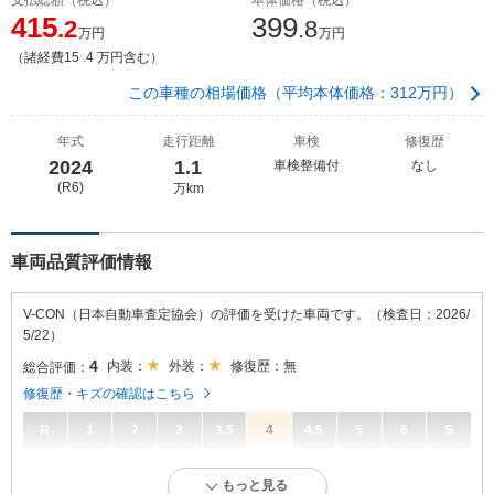
415
399
.2
.8
万円
万円
（諸経費15 .4 万円含む）
この車種の相場価格（平均本体価格：312万円）
年式
走行距離
車検
修復歴
2024
1.1
車検整備付
なし
(R6)
万km
車両品質評価情報
V-CON（日本自動車査定協会）の評価を受けた車両です。（検査日：2026/
5/22）
4
内装：
外装：
修復歴：無
総合評価：
修復歴・キズの確認はこちら
R
1
2
3
3.5
4
4.5
5
6
S
4
総合評価：
もっと見る