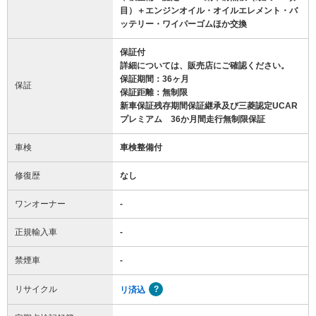
目）＋エンジンオイル・オイルエレメント・バ
ッテリー・ワイパーゴムほか交換
保証付
詳細については、販売店にご確認ください。
保証期間：36ヶ月
保証
保証距離：無制限
新車保証残存期間保証継承及び三菱認定UCAR
プレミアム 36か月間走行無制限保証
車検
車検整備付
修復歴
なし
ワンオーナー
-
正規輸入車
-
禁煙車
-
リサイクル
リ済込