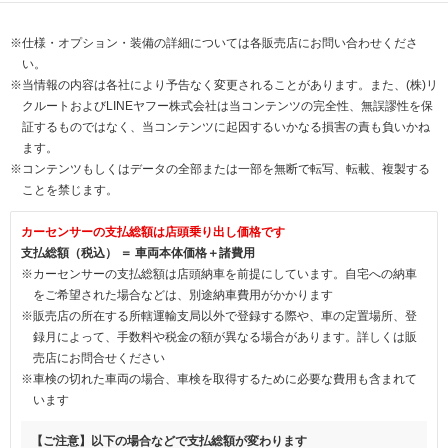
※仕様・オプション・装備の詳細については各販売店にお問い合わせくださ
い。
※当情報の内容は各社により予告なく変更されることがあります。また、(株)リ
クルートおよびLINEヤフー株式会社は当コンテンツの完全性、無誤謬性を保
証するものではなく、当コンテンツに起因するいかなる損害の責も負いかね
ます。
※コンテンツもしくはデータの全部または一部を無断で転写、転載、複製する
ことを禁じます。
カーセンサーの支払総額は店頭乗り出し価格です
支払総額（税込） ＝ 車両本体価格＋諸費用
※カーセンサーの支払総額は店頭納車を前提にしています。自宅への納車
をご希望された場合などは、別途納車費用がかかります
※販売店の所在する所轄運輸支局以外で登録する際や、車の定置場所、登
録月によって、手数料や税金の額が異なる場合があります。詳しくは販
売店にお問合せください
※車検の切れた車両の場合、車検を取得するために必要な費用も含まれて
います
【ご注意】以下の場合などで支払総額が変わります