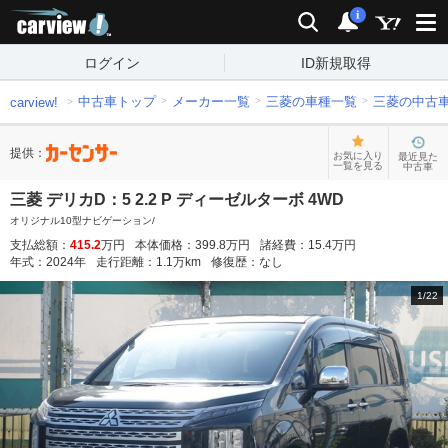
carview!
検索
通知
i
ログイン
ID新規取得
中古車トップ
メーカー一覧
三菱の車種一覧
三菱の中古
carview!
提供：
お気に入り
最近見た
一覧を見る
中古車
三菱 デリカD：5 2.2 P ディーゼルターボ 4WD
オリジナル10型ナビゲーション/
支払総額：
415.2
万円
本体価格：
399.8
万円
諸経費：
15.4
万円
年式：
2024
年
走行距離：
1.1
万km
修復歴：
なし
1
/
22