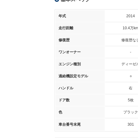
年式
2014
走行距離
10.4万k
修復歴
修復歴な
ワンオーナー
-
エンジン種別
ディーゼ
過給機設定モデル
○
ハンドル
右
ドア数
5枚
色
ブラック
車台番号末尾
301