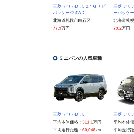
三菱 デリカD：5 2.4 G ナビ
三菱 デリカD
パッケージ 4WD
ーパッケー
北海道札幌市白石区
北海道札
77.9
万円
79.2
万円
ミニバンの人気車種
三菱 デリカD：5
三菱 デリ
平均本体価格：
311.1
万円
平均本体
平均走行距離：
60,048
km
平均走行