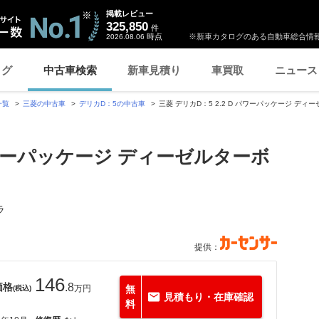
掲載レビュー
325,850
件
時点
※新車カタログのある自動車総合情報
2026.08.06
ログ
中古車検索
新車見積り
車買取
ニュース
一覧
三菱の中古車
デリカD：5の中古車
三菱 デリカD：5 2.2 D パワーパッケージ ディ
 パワーパッケージ ディーゼルターボ
ラ
提供：
146
価格
.8
万円
無
(税込)
見積もり・在庫確認
料