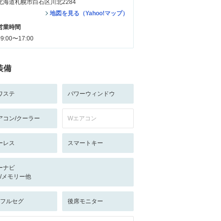
北海道札幌市白石区川北2284
地図を見る（Yahoo!マップ）
営業時間
09:00〜17:00
装備
ワステ
パワーウィンドウ
アコン/クーラー
Wエアコン
ーレス
スマートキー
ーナビ
-/-/メモリー他
V:フルセグ
後席モニター