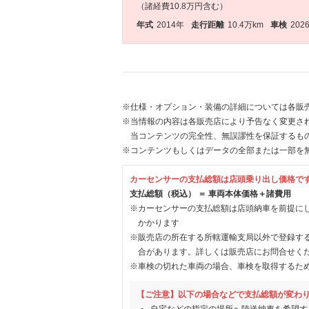
（諸経費10.8万円含む）
年式
2014年
走行距離
10.4万km
車検
202
※仕様・オプション・装備の詳細については各販
※当情報の内容は各販売店により予告なく変更され
当コンテンツの完全性、無誤謬性を保証するも
※コンテンツもしくはデータの全部または一部を
カーセンサーの支払総額は店頭乗り出し価格で
支払総額（税込） ＝ 車両本体価格＋諸費用
※カーセンサーの支払総額は店頭納車を前提に
かかります
※販売店の所在する所轄運輸支局以外で登録す
合があります。詳しくは販売店にお問合せく
※車検の切れた車両の場合、車検を取得するた
【ご注意】以下の場合などで支払総額が変わ