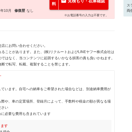
見積もり・在庫確認
料
ス
6年10月
修復歴
なし
両
※お電話番号の入力は不要です。
売店にお問い合わせください。
ることがあります。また、(株)リクルートおよびLINEヤフー株式会社は
のではなく、当コンテンツに起因するいかなる損害の責も負いかねます。
無断で転写、転載、複製することを禁じます。
す
しています。自宅への納車をご希望された場合などは、別途納車費用が
る際や、車の定置場所、登録月によって、手数料や税金の額が異なる場
ださい
めに必要な費用も含まれています
ります