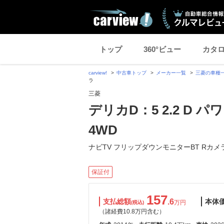
トップ
360°ビュー
カタ
carview!
中古車トップ
メーカー一覧
三菱の車種
ラ
三菱
デリカD：5 2.2 D
4WD
ナビTV フリップダウンモニターBT Rカメ
保証付
157
支払総額
.6
本体
万円
(税込)
（諸経費10.8万円含む）