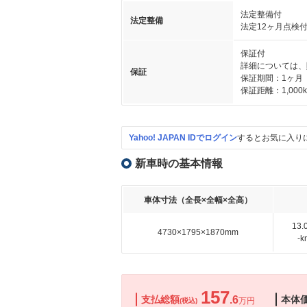
法定整備付
法定整備
法定12ヶ月点検
保証付
詳細については、
保証
保証期間：1ヶ月
保証距離：1,000
Yahoo! JAPAN IDでログイン
するとお気に入り
新車時の基本情報
車体寸法（全長×全幅×全高）
13
4730×1795×1870mm
-
157
支払総額
.6
本体
万円
(税込)