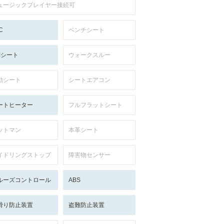
ュージックプレイヤー接続可
C
ベンチシート
列シート
ウォークスルー
動シート
シートエアコン
ートヒーター
フルフラットシート
ットマン
本革シート
イドリングストップ
障害物センサー
ルーズコントロール
ABS
滑り防止装置
盗難防止装置