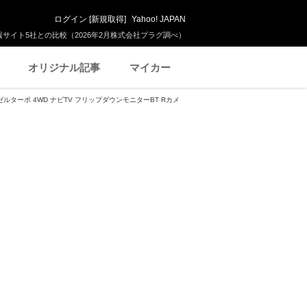
ログイン
[
新規取得
]
Yahoo! JAPAN
サイト5社との比較（2026年2月株式会社プラグ調べ）
オリジナル記事
マイカー
ーゼルターボ 4WD ナビTV フリップダウンモニターBT Rカメ