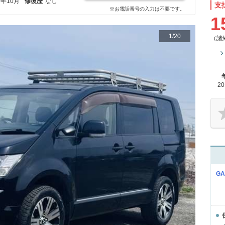
6年10月
修復歴
なし
支
※お電話番号の入力は不要です。
1
1
/
20
（諸
2
GA