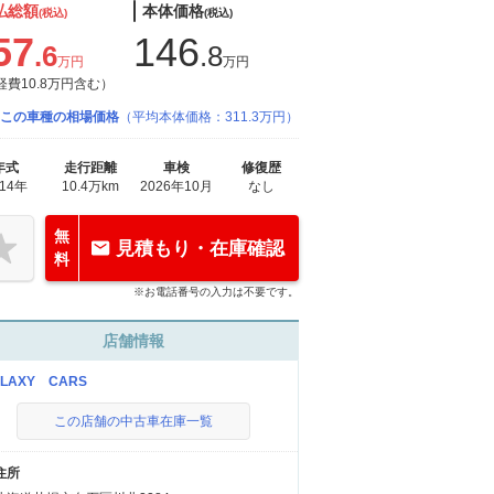
払総額
本体価格
(税込)
(税込)
57
146
.6
.8
万円
万円
経費10.8万円含む）
この車種の相場価格
（平均本体価格：311.3万円）
年式
走行距離
車検
修復歴
014年
10.4万km
2026年10月
なし
無
見積もり・在庫確認
料
※お電話番号の入力は不要です。
店舗情報
LAXY CARS
この店舗の中古車在庫一覧
住所