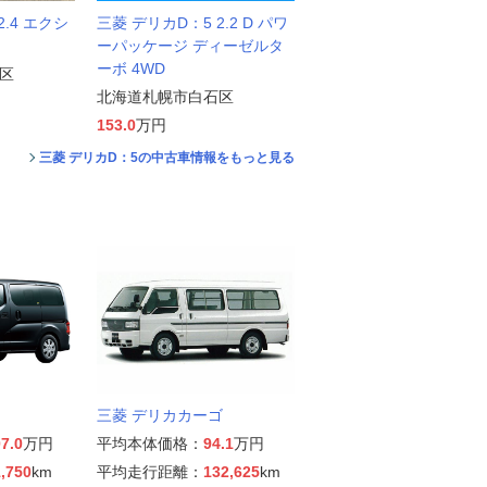
2.4 エクシ
三菱 デリカD：5 2.2 D パワ
ーパッケージ ディーゼルタ
ーボ 4WD
区
北海道札幌市白石区
153.0
万円
三菱 デリカD：5の中古車情報をもっと見る
三菱 デリカカーゴ
7.0
万円
平均本体価格：
94.1
万円
,750
km
平均走行距離：
132,625
km