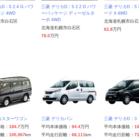
：5 2.4 G パワ
三菱 デリカD：5 2.2 D パワ
三菱 デリカD：5 
ジ 4WD
ーパッケージ ディーゼルタ
ード II 4WD
ーボ 4WD
幌市白石区
北海道札幌市白石
北海道札幌市白石区
62.8
万円
78.0
万円
カスターワゴン
三菱 デリカバン
三菱 デリカD：3
価格：
184.7
万円
平均本体価格：
94.4
万円
平均本体価格：
10
距離：
105,067
km
平均走行距離：
68,111
km
平均走行距離：
71