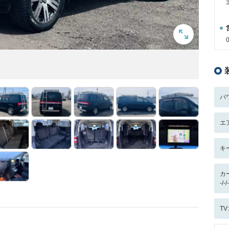
パ
エ
キ
カ
-/
T