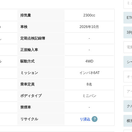
ミ
排気量
2300cc
ET
m
車検
2026年10月
3
し
定期点検記録簿
-
電
正規輸入車
-
ル
駆動方式
4WD
シ
ミッション
インパネ6AT
オ
乗車定員
8名
ア
ボディタイプ
ミニバン
ク
禁煙車
-
リサイクル
リ済込
横