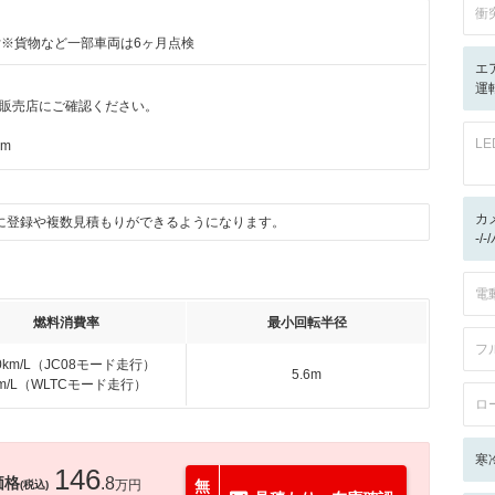
衝
付※貨物など一部車両は6ヶ月点検
エ
運転
販売店にご確認ください。
L
km
カ
に登録や複数見積もりができるようになります。
-/
電
燃料消費率
最小回転半径
フ
.0km/L（JC08モード走行）
5.6m
km/L（WLTCモード走行）
ロ
寒
146
価格
.8
万円
無
(税込)