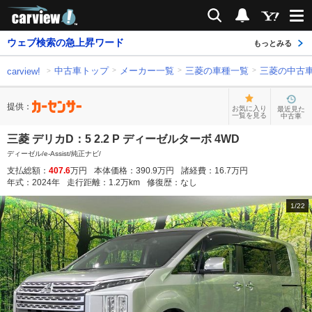
carview!
検索
通知
ウェブ検索の急上昇ワード
もっとみる
中古車トップ
メーカー一覧
三菱の車種一覧
三菱の中古
carview!
提供：
お気に入り
最近見た
一覧を見る
中古車
三菱 デリカD：5 2.2 P ディーゼルターボ 4WD
ディーゼル/e-Assist/純正ナビ/
支払総額：
407.6
万円
本体価格：
390.9
万円
諸経費：
16.7
万円
年式：
2024
年
走行距離：
1.2
万km
修復歴：
なし
1
/
22