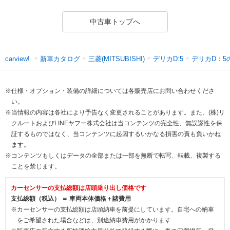
中古車トップへ
新車カタログ
三菱(MITSUBISHI)
デリカD:5
デリカD：5
carview!
※仕様・オプション・装備の詳細については各販売店にお問い合わせくださ
い。
※当情報の内容は各社により予告なく変更されることがあります。また、(株)リ
クルートおよびLINEヤフー株式会社は当コンテンツの完全性、無誤謬性を保
証するものではなく、当コンテンツに起因するいかなる損害の責も負いかね
ます。
※コンテンツもしくはデータの全部または一部を無断で転写、転載、複製する
ことを禁じます。
カーセンサーの支払総額は店頭乗り出し価格です
支払総額（税込） ＝ 車両本体価格＋諸費用
※カーセンサーの支払総額は店頭納車を前提にしています。自宅への納車
をご希望された場合などは、別途納車費用がかかります