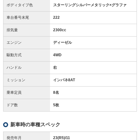
ボディタイプ色
スターリングシルバーメタリック×グラファ
車台番号末尾
222
排気量
2300cc
エンジン
ディーゼル
駆動方式
4WD
ハンドル
右
ミッション
インパネ8AT
乗車定員
8名
ドア数
5枚
新車時の車種スペック
発売年月
23(R5)/11