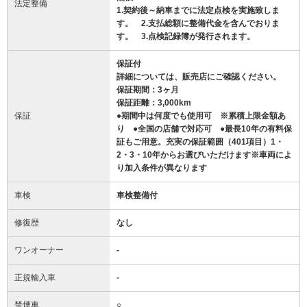
法定整備
1.契約後～納車までに法定点検を実施致しま
す。 2.支払総額に整備代金を含んでおりま
す。 3.点検記録簿が発行されます。
保証付
詳細については、販売店にご確認ください。
保証期間：3ヶ月
保証距離：3,000km
保証
●期間中は何度でも使用可 ※累積上限金額あ
り ●全国の店舗で対応可 ●最長10年の有料保
証もご用意。充実の保証範囲（401項目）1・
2・3・10年からお選びいただけます※車両によ
り加入条件が異なります
車検
車検整備付
修復歴
なし
ワンオーナー
-
正規輸入車
-
禁煙車
○