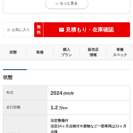
もっと見る
内外装に目立たない軽微なキズ、ヘコミが少し認められますが、良好な
状態です。
内装：
無
見積もり・在庫確認
目立たない軽微なダメージはありますが、良好な状態です。
料
外装：
購入
販売店
車種
キズ、ヘコミなどが少なく、あっても目立たない、良好な状態です。
状態
装備
プラン
情報
スペック
修復歴：無
状態
この中古車の「車両品質評価書」を見る
2024
年式
(R6)
年
1.2
走行距離
万km
法定整備付
法定24ヶ月点検付※貨物など一部車両は12ヶ月
点検