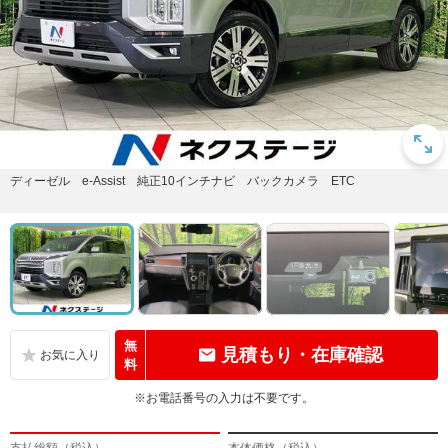
ディーゼル e-Assist 純正10インチナビ バックカメラ ETC
無
見積もり・在庫確認
料
※お電話番号の入力は不要です。
支払総額（税込）
本体価格（税込）