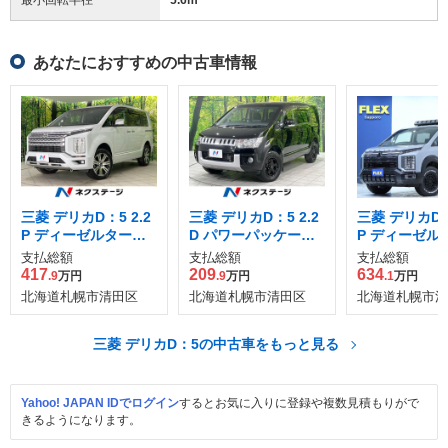
あなたにおすすめの中古車情報
三菱 デリカD：5 2.2
三菱 デリカD：5 2.2
三菱 デリカD：5
P ディーゼルターボ
D パワーパッケージ
P ディーゼル
4WD
ディーゼルターボ 4
4WD
支払総額
支払総額
支払総額
WD
417
209
634
.9
万円
.9
万円
.1
万円
北海道札幌市清田区
北海道札幌市清田区
北海道札幌市清
三菱 デリカD：5の中古車をもっと見る
Yahoo! JAPAN IDでログイン
するとお気に入りに登録や複数見積もりがで
きるようになります。