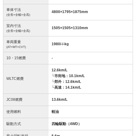
車体寸法
4800
×
1795
×
1875
mm
(全長×全幅×全高)
室内寸法
1505
×
1505
×
1310
mm
(全長×全幅×全高)
車両重量
1980/-/-
kg
(AT×MT×CVT)
10・15燃費
-
12.6km/L
└市街地：10.1km/L
WLTC燃費
└郊外：12.6km/L
└高速：14.1km/L
JC08燃費
13.6km/L
使用燃料
軽油
駆動方式
四輪駆動（4WD）
最小回転半径
5.6
m