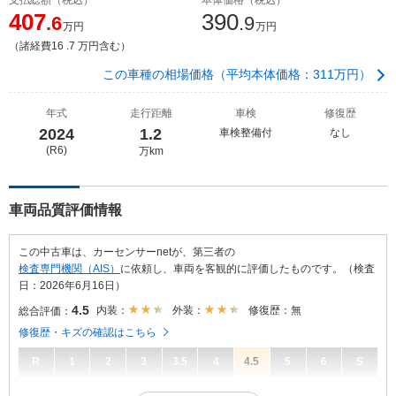
407
390
.6
.9
万円
万円
（諸経費16 .7 万円含む）
この車種の相場価格（平均本体価格：311万円）
年式
走行距離
車検
修復歴
2024
1.2
車検整備付
なし
(R6)
万km
車両品質評価情報
この中古車は、カーセンサーnetが、第三者の
検査専門機関（AIS）
に依頼し、車両を客観的に評価したものです。（検査
日：2026年6月16日）
4.5
内装：
外装：
修復歴：無
総合評価：
修復歴・キズの確認はこちら
R
1
2
3
3.5
4
4.5
5
6
S
4.5
総合評価：