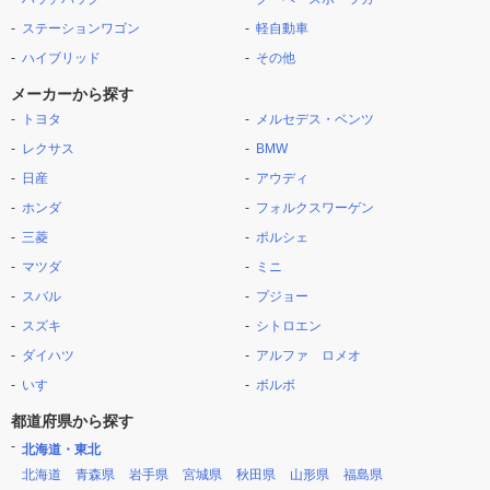
ステーションワゴン
軽自動車
ハイブリッド
その他
メーカーから探す
トヨタ
メルセデス・ベンツ
レクサス
BMW
日産
アウディ
ホンダ
フォルクスワーゲン
三菱
ポルシェ
マツダ
ミニ
スバル
プジョー
スズキ
シトロエン
ダイハツ
アルファ ロメオ
いすゞ
ボルボ
都道府県から探す
北海道・東北
北海道
青森県
岩手県
宮城県
秋田県
山形県
福島県