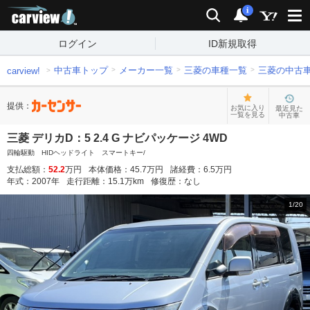
carview!
検索
通知
i
ログイン
ID新規取得
中古車トップ
メーカー一覧
三菱の車種一覧
三菱の中古
carview!
提供：
お気に入り
最近見た
一覧を見る
中古車
三菱 デリカD：5 2.4 G ナビパッケージ 4WD
四輪駆動 HIDヘッドライト スマートキー/
支払総額：
52.2
万円
本体価格：
45.7
万円
諸経費：
6.5
万円
年式：
2007
年
走行距離：
15.1
万km
修復歴：
なし
1
/
20