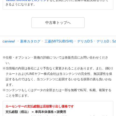
きるようになります。
中古車トップへ
新車カタログ
三菱(MITSUBISHI)
デリカD:5
デリカD：5
carview!
※仕様・オプション・装備の詳細については各販売店にお問い合わせくださ
い。
※当情報の内容は各社により予告なく変更されることがあります。また、(株)リ
クルートおよびLINEヤフー株式会社は当コンテンツの完全性、無誤謬性を保
証するものではなく、当コンテンツに起因するいかなる損害の責も負いかね
ます。
※コンテンツもしくはデータの全部または一部を無断で転写、転載、複製する
ことを禁じます。
カーセンサーの支払総額は店頭乗り出し価格です
支払総額（税込） ＝ 車両本体価格＋諸費用