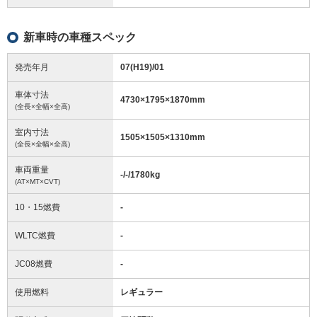
新車時の車種スペック
発売年月
07(H19)/01
車体寸法
4730
×
1795
×
1870
mm
(全長×全幅×全高)
室内寸法
1505
×
1505
×
1310
mm
(全長×全幅×全高)
車両重量
-/-/1780
kg
(AT×MT×CVT)
10・15燃費
-
WLTC燃費
-
JC08燃費
-
使用燃料
レギュラー