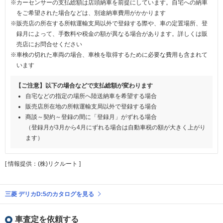
※カーセンサーの支払総額は店頭納車を前提にしています。自宅への納車
をご希望された場合などは、別途納車費用がかかります
※販売店の所在する所轄運輸支局以外で登録する際や、車の定置場所、登
録月によって、手数料や税金の額が異なる場合があります。詳しくは販
売店にお問合せください
※車検の切れた車両の場合、車検を取得するために必要な費用も含まれて
います
【ご注意】以下の場合などで支払総額が変わります
自宅などの指定の場所へ陸送納車を希望する場合
販売店所在地の所轄運輸支局以外で登録する場合
商談～契約～登録の間に「登録月」がずれる場合
（登録月が3月から4月にずれる場合は自動車税の額が大きく上がり
ます）
[ 情報提供：(株)リクルート ]
三菱 デリカD:5のカタログを見る
車査定を依頼する