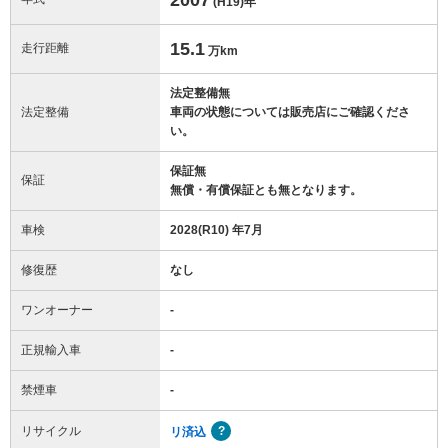
(H19)
年
15.1
走行距離
万km
法定整備無
法定整備
車両の状態については販売店にご確認くださ
い。
保証無
保証
無償・有償保証とも無となります。
車検
2028(R10) 年7月
修復歴
なし
ワンオーナー
-
正規輸入車
-
禁煙車
-
リサイクル
リ済込