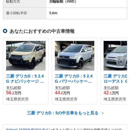
駆動方式
四輪駆動（4WD）
最小回転半径
5.6
m
あなたにおすすめの中古車情報
三菱 デリカD：5 2.4
三菱 デリカD：5 2.4
三菱 デリカD：5
G ナビパッケージ 4
G パワーパッケージ
ローデスト G
WD
4WD
アム カスタマ
支払総額
支払総額
支払総額
ッケージA
56
44
42
.2
万円
.0
万円
.1
万円
埼玉県所沢市
埼玉県所沢市
埼玉県所沢市
三菱 デリカD：5の中古車をもっと見る
Yahoo! JAPAN IDでログイン
するとお気に入りに登録や複数見積もりがで