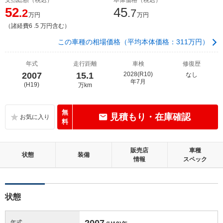
52
45
.2
.7
万円
万円
（諸経費6 .5 万円含む）
この車種の相場価格（平均本体価格：311万円）
年式
走行距離
車検
修復歴
2007
15.1
2028(R10)
なし
年7月
(H19)
万km
無
見積もり・在庫確認
料
販売店
車種
状態
装備
情報
スペック
状態
2007
年式