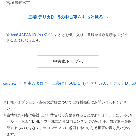
宮城県登米市
三菱 デリカD：5の中古車をもっと見る
Yahoo! JAPAN IDでログイン
するとお気に入りに登録や複数見積もりがで
きるようになります。
中古車トップへ
新車カタログ
三菱(MITSUBISHI)
デリカD:5
デリカD：5
carview!
※仕様・オプション・装備の詳細については各販売店にお問い合わせくださ
い。
※当情報の内容は各社により予告なく変更されることがあります。また、(株)リ
クルートおよびLINEヤフー株式会社は当コンテンツの完全性、無誤謬性を保
証するものではなく、当コンテンツに起因するいかなる損害の責も負いかね
ます。