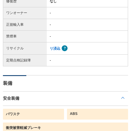
修復歴
なし
ワンオーナー
-
正規輸入車
-
禁煙車
-
リサイクル
リ済込
定期点検記録簿
-
装備
安全装備
ABS
パワステ
衝突被害軽減ブレーキ