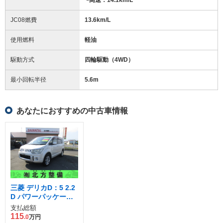
JC08燃費
13.6km/L
使用燃料
軽油
駆動方式
四輪駆動（4WD）
最小回転半径
5.6
m
あなたにおすすめの中古車情報
三菱 デリカD：5 2.2
D パワーパッケージ
ディーゼルターボ 4
支払総額
WD
115
.0
万円