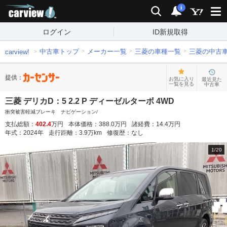
carview!
検索
通知
i
ログイン
ID新規取得
中古車トップ
メーカー一覧
三菱の車種一覧
三菱の中古
carview!
提供：
お気に入り
最近見た
一覧を見る
中古車
三菱 デリカD：5 2.2 P ディーゼルターボ 4WD
衝突被害軽減ブレーキ ナビゲーション/
支払総額：
402.4
万円
本体価格：
388.0
万円
諸経費：
14.4
万円
年式：
2024
年
走行距離：
3.9
万km
修復歴：
なし
1
/
20