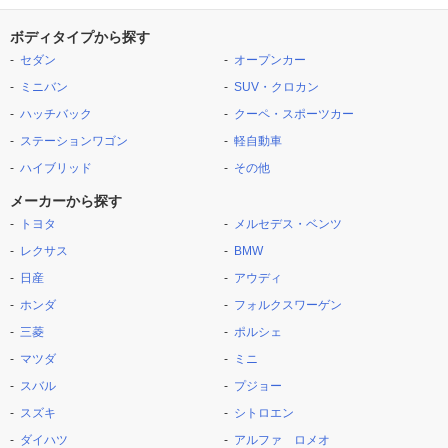
ボディタイプから探す
セダン
オープンカー
ミニバン
SUV・クロカン
ハッチバック
クーペ・スポーツカー
ステーションワゴン
軽自動車
ハイブリッド
その他
メーカーから探す
トヨタ
メルセデス・ベンツ
レクサス
BMW
日産
アウディ
ホンダ
フォルクスワーゲン
三菱
ポルシェ
マツダ
ミニ
スバル
プジョー
スズキ
シトロエン
ダイハツ
アルファ ロメオ