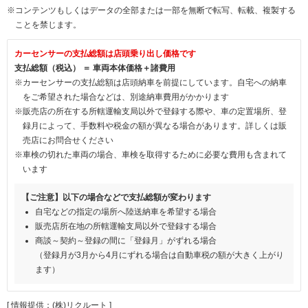
※コンテンツもしくはデータの全部または一部を無断で転写、転載、複製する
ことを禁じます。
カーセンサーの支払総額は店頭乗り出し価格です
支払総額（税込） ＝ 車両本体価格＋諸費用
※カーセンサーの支払総額は店頭納車を前提にしています。自宅への納車
をご希望された場合などは、別途納車費用がかかります
※販売店の所在する所轄運輸支局以外で登録する際や、車の定置場所、登
録月によって、手数料や税金の額が異なる場合があります。詳しくは販
売店にお問合せください
※車検の切れた車両の場合、車検を取得するために必要な費用も含まれて
います
【ご注意】以下の場合などで支払総額が変わります
自宅などの指定の場所へ陸送納車を希望する場合
販売店所在地の所轄運輸支局以外で登録する場合
商談～契約～登録の間に「登録月」がずれる場合
（登録月が3月から4月にずれる場合は自動車税の額が大きく上がり
ます）
[ 情報提供：(株)リクルート ]