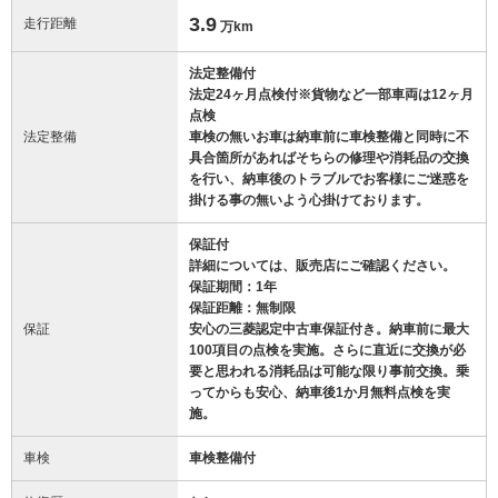
3.9
走行距離
万km
法定整備付
法定24ヶ月点検付※貨物など一部車両は12ヶ月
点検
法定整備
車検の無いお車は納車前に車検整備と同時に不
具合箇所があればそちらの修理や消耗品の交換
を行い、納車後のトラブルでお客様にご迷惑を
掛ける事の無いよう心掛けております。
保証付
詳細については、販売店にご確認ください。
保証期間：1年
保証距離：無制限
保証
安心の三菱認定中古車保証付き。納車前に最大
100項目の点検を実施。さらに直近に交換が必
要と思われる消耗品は可能な限り事前交換。乗
ってからも安心、納車後1か月無料点検を実
施。
車検
車検整備付