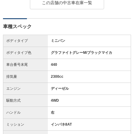
この店舗の中古車在庫一覧
車種スペック
ボディタイプ
ミニバン
ボディタイプ色
グラファイトグレーM/ブラックマイカ
車台番号末尾
440
排気量
2300cc
エンジン
ディーゼル
駆動方式
4WD
ハンドル
右
ミッション
インパネ8AT