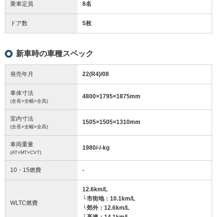
乗車定員
8名
ドア数
5枚
新車時の車種スペック
発売年月
22(R4)/08
車体寸法
4800
×
1795
×
1875
mm
(全長×全幅×全高)
室内寸法
1505
×
1505
×
1310
mm
(全長×全幅×全高)
車両重量
1980/-/-
kg
(AT×MT×CVT)
10・15燃費
-
12.6km/L
└市街地：10.1km/L
WLTC燃費
└郊外：12.6km/L
└高速：14.1km/L