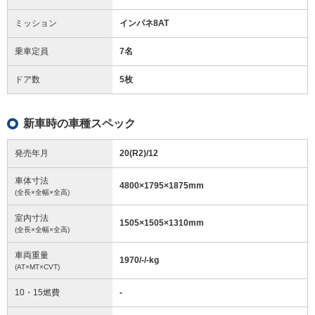
ミッション
インパネ8AT
乗車定員
7名
ドア数
5枚
新車時の車種スペック
発売年月
20(R2)/12
車体寸法
4800
×
1795
×
1875
mm
(全長×全幅×全高)
室内寸法
1505
×
1505
×
1310
mm
(全長×全幅×全高)
車両重量
1970/-/-
kg
(AT×MT×CVT)
10・15燃費
-