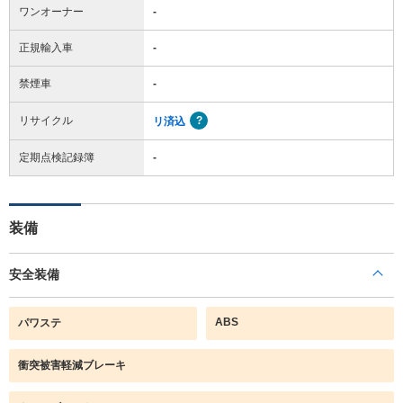
ワンオーナー
-
正規輸入車
-
禁煙車
-
リサイクル
リ済込
定期点検記録簿
-
装備
安全装備
ABS
パワステ
衝突被害軽減ブレーキ