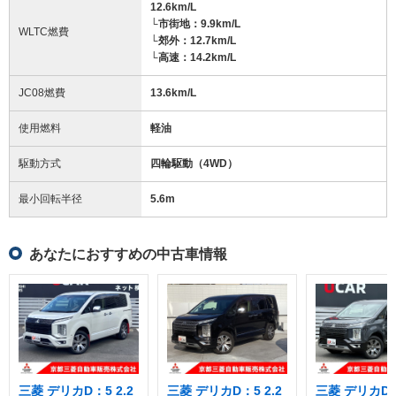
12.6km/L
└市街地：9.9km/L
WLTC燃費
└郊外：12.7km/L
└高速：14.2km/L
JC08燃費
13.6km/L
使用燃料
軽油
駆動方式
四輪駆動（4WD）
最小回転半径
5.6
m
あなたにおすすめの中古車情報
三菱 デリカD：5 2.2
三菱 デリカD：5 2.2
三菱 デリカD：5