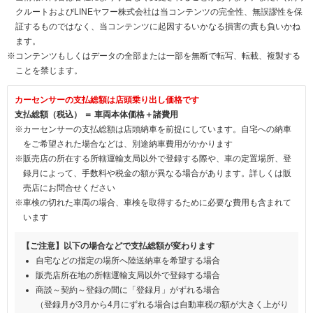
クルートおよびLINEヤフー株式会社は当コンテンツの完全性、無誤謬性を保
証するものではなく、当コンテンツに起因するいかなる損害の責も負いかね
ます。
※コンテンツもしくはデータの全部または一部を無断で転写、転載、複製する
ことを禁じます。
カーセンサーの支払総額は店頭乗り出し価格です
支払総額（税込） ＝ 車両本体価格＋諸費用
※カーセンサーの支払総額は店頭納車を前提にしています。自宅への納車
をご希望された場合などは、別途納車費用がかかります
※販売店の所在する所轄運輸支局以外で登録する際や、車の定置場所、登
録月によって、手数料や税金の額が異なる場合があります。詳しくは販
売店にお問合せください
※車検の切れた車両の場合、車検を取得するために必要な費用も含まれて
います
【ご注意】以下の場合などで支払総額が変わります
自宅などの指定の場所へ陸送納車を希望する場合
販売店所在地の所轄運輸支局以外で登録する場合
商談～契約～登録の間に「登録月」がずれる場合
（登録月が3月から4月にずれる場合は自動車税の額が大きく上がり