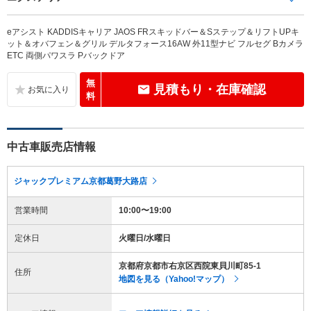
eアシスト KADDISキャリア JAOS FRスキッドバー＆Sステップ＆リフトUPキ
ット＆オバフェン＆グリル デルタフォース16AW 外11型ナビ フルセグ Bカメラ
ETC 両側パワスラ Pバックドア
無
見積もり・在庫確認
料
中古車販売店情報
ジャックプレミアム京都葛野大路店
営業時間
10:00〜19:00
定休日
火曜日/水曜日
京都府京都市右京区西院東貝川町85-1
住所
地図を見る（Yahoo!マップ）