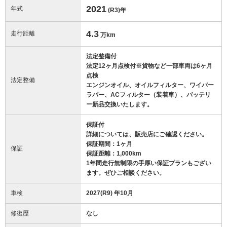
2021
年式
(R3)
年
4.3
走行距離
万km
法定整備付
法定12ヶ月点検付※貨物など一部車両は6ヶ月
点検
法定整備
エンジンオイル、オイルフィルター、ワイパー
ラバー、ACフィルター（装着車）、バッテリ
ー新品交換いたします。
保証付
詳細については、販売店にご確認ください。
保証期間：1ヶ月
保証
保証距離：1,000km
1年間走行無制限の手厚い保証プランもござい
ます。ぜひご相談ください。
車検
2027(R9) 年10月
修復歴
なし