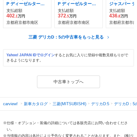
P ディーゼルターボ
P ディーゼルターボ
ジャスパー デ
4WD
4WD
ルターボ 4WD
支払総額
支払総額
支払総額
402
372
436
.1
万円
.5
万円
.8
万円
京都府京都市南区
京都府京都市南区
京都府京都市南
三菱 デリカD：5の中古車をもっと見る
Yahoo! JAPAN IDでログイン
するとお気に入りに登録や複数見積もりがで
きるようになります。
中古車トップへ
新車カタログ
三菱(MITSUBISHI)
デリカD:5
デリカD：5
carview!
※仕様・オプション・装備の詳細については各販売店にお問い合わせくださ
い。
※当情報の内容は各社により予告なく変更されることがあります。また、(株)リ