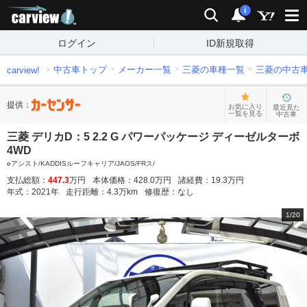
carview!
検索
通知
i
ログイン
ID新規取得
中古車トップ
メーカー一覧
三菱の車種一覧
三菱の中古
carview!
提供：
お気に入り
最近見た
一覧を見る
中古車
三菱 デリカD：5 2.2 G パワーパッケージ ディーゼルターボ
4WD
eアシスト/KADDISルーフキャリア/JAOS/FRス/
支払総額：
447.3
万円
本体価格：
428.0
万円
諸経費：
19.3
万円
年式：
2021
年
走行距離：
4.3
万km
修復歴：
なし
1
/
20