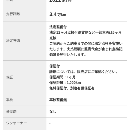
(R3)
年
3.4
走行距離
万km
法定整備付
法定12ヶ月点検付※貨物など一部車両は6ヶ月
点検
法定整備
ご契約からご納車までの間に法定点検を実施い
たします。支払総額に整備代金が含まれ点検記
録簿を発行いたします。
保証付
詳細については、販売店にご確認ください。
保証
保証期間：1ヶ月
保証距離：1,000km
無料保証付、別途有償保証有
車検
車検整備無
修復歴
なし
ワンオーナー
-