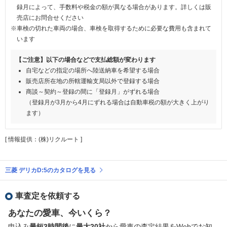
録月によって、手数料や税金の額が異なる場合があります。詳しくは販
売店にお問合せください
※車検の切れた車両の場合、車検を取得するために必要な費用も含まれて
います
【ご注意】以下の場合などで支払総額が変わります
自宅などの指定の場所へ陸送納車を希望する場合
販売店所在地の所轄運輸支局以外で登録する場合
商談～契約～登録の間に「登録月」がずれる場合
（登録月が3月から4月にずれる場合は自動車税の額が大きく上がり
ます）
[ 情報提供：(株)リクルート ]
三菱 デリカD:5のカタログを見る
車査定を依頼する
あなたの愛車、今いくら？
申込み
最短3時間後
に
最大20社
から愛車の査定結果をWebでお知