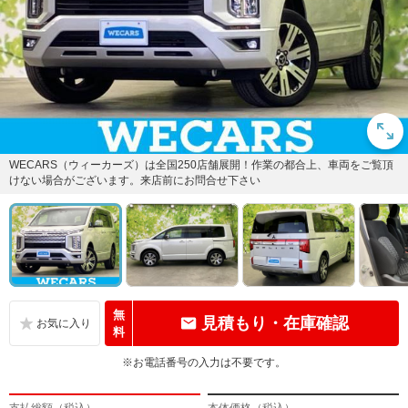
WECARS（ウィーカーズ）は全国250店舗展開！作業の都合上、車両をご覧頂
けない場合がございます。来店前にお問合せ下さい
無
見積もり・在庫確認
料
※お電話番号の入力は不要です。
支払総額（税込）
本体価格（税込）