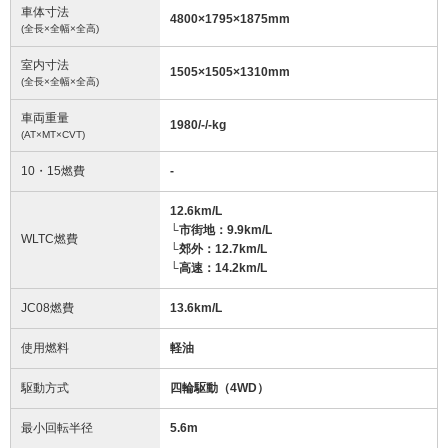
車体寸法
4800
×
1795
×
1875
mm
(全長×全幅×全高)
室内寸法
1505
×
1505
×
1310
mm
(全長×全幅×全高)
車両重量
1980/-/-
kg
(AT×MT×CVT)
10・15燃費
-
12.6km/L
└市街地：9.9km/L
WLTC燃費
└郊外：12.7km/L
└高速：14.2km/L
JC08燃費
13.6km/L
使用燃料
軽油
駆動方式
四輪駆動（4WD）
最小回転半径
5.6
m