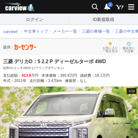
carview!
検索
通知
i
ログイン
ID新規取得
中古車トップ
メーカー一覧
三菱の車種一覧
三菱の中古
carview!
提供：
お気に入り
最近見た
一覧を見る
中古車
三菱 デリカD：5 2.2 P ディーゼルターボ 4WD
社外/11インチ/SDナビ/フリップダウンモニ/
支払総額：
413.9
万円
本体価格：
395.8
万円
諸経費：
18.1
万円
年式：
2021
年
走行距離：
3.4
万km
修復歴：
なし
1
/
22