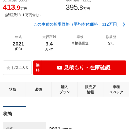
413
395
.9
.8
万円
万円
（諸経費18 .1 万円含む）
この車種の相場価格（平均本体価格：312万円）
年式
走行距離
車検
修復歴
2021
3.4
車検整備無
なし
(R3)
万km
無
見積もり・在庫確認
料
購入
販売店
車種
状態
装備
プラン
情報
スペック
状態
2021
年式