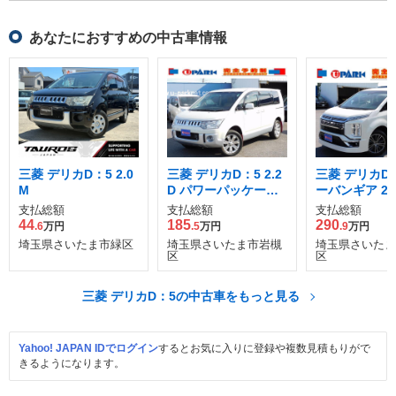
あなたにおすすめの中古車情報
三菱 デリカD：5 2.0
三菱 デリカD：5 2.2
三菱 デリカD：
M
D パワーパッケージ
ーバンギア 2.2
ディーゼルターボ 4
ディション デ
支払総額
支払総額
支払総額
WD
ルターボ 4WD
44
185
290
.6
万円
.5
万円
.9
万円
埼玉県さいたま市緑区
埼玉県さいたま市岩槻
埼玉県さいたま
区
区
三菱 デリカD：5の中古車をもっと見る
Yahoo! JAPAN IDでログイン
するとお気に入りに登録や複数見積もりがで
きるようになります。