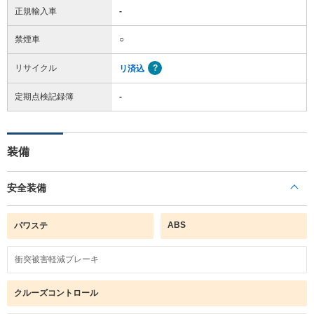
正規輸入車
-
禁煙車
○
リサイクル
リ済込
定期点検記録簿
-
装備
安全装備
ABS
パワステ
衝突被害軽減ブレーキ
クルーズコントロール