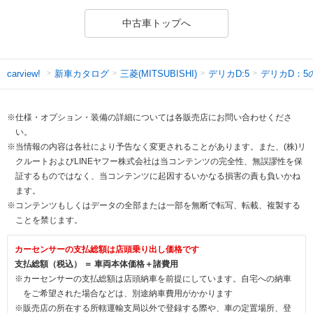
中古車トップへ
新車カタログ
三菱(MITSUBISHI)
デリカD:5
デリカD：5
carview!
※仕様・オプション・装備の詳細については各販売店にお問い合わせくださ
い。
※当情報の内容は各社により予告なく変更されることがあります。また、(株)リ
クルートおよびLINEヤフー株式会社は当コンテンツの完全性、無誤謬性を保
証するものではなく、当コンテンツに起因するいかなる損害の責も負いかね
ます。
※コンテンツもしくはデータの全部または一部を無断で転写、転載、複製する
ことを禁じます。
カーセンサーの支払総額は店頭乗り出し価格です
支払総額（税込） ＝ 車両本体価格＋諸費用
※カーセンサーの支払総額は店頭納車を前提にしています。自宅への納車
をご希望された場合などは、別途納車費用がかかります
※販売店の所在する所轄運輸支局以外で登録する際や、車の定置場所、登