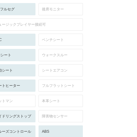
V:フルセグ
後席モニター
ュージックプレイヤー接続可
C
ベンチシート
列シート
ウォークスルー
動シート
シートエアコン
ートヒーター
フルフラットシート
ットマン
本革シート
イドリングストップ
障害物センサー
ルーズコントロール
ABS