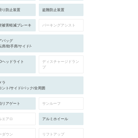
滑り防止装置
盗難防止装置
突被害軽減ブレーキ
パーキングアシスト
アバッグ
転席/助手席/サイド/-
EDヘッドライト
ディスチャージドラン
プ
メラ
ロント/サイド/バック/全周囲
動リアゲート
サンルーフ
ルエアロ
アルミホイール
ーダウン
リフトアップ