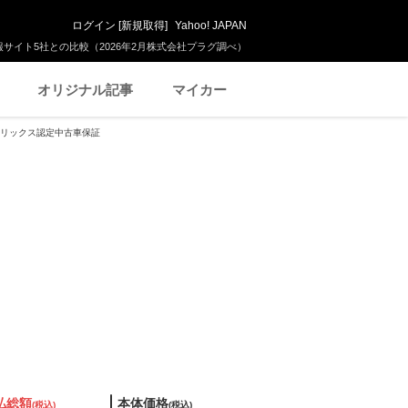
ログイン
[
新規取得
]
Yahoo! JAPAN
サイト5社との比較（2026年2月株式会社プラグ調べ）
オリジナル記事
マイカー
D オリックス認定中古車保証
払総額
本体価格
(税込)
(税込)