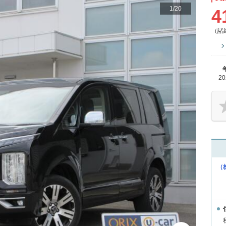
1
/
20
4
（諸
2
（