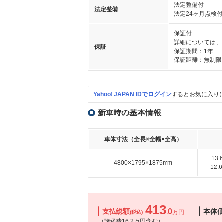
法定整備付
法定整備
法定24ヶ月点検
保証付
詳細については、
保証
保証期間：1年
保証距離：無制限
Yahoo! JAPAN IDでログイン
するとお気に入り
新車時の基本情報
車体寸法（全長×全幅×全高）
13
4800×1795×1875mm
12
413
支払総額
.0
本体
万円
(税込)
（諸経費16.2万円含む）