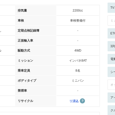
T
排気量
2200cc
車検
車検整備付
ミ
し
定期点検記録簿
-
ET
正規輸入車
-
3
ル
駆動方式
4WD
電
ミッション
インパネ8AT
乗車定員
8名
シ
ボディタイプ
ミニバン
オ
禁煙車
-
ア
リサイクル
リ済込
ク