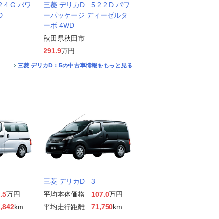
.4 G パワ
三菱 デリカD：5 2.2 D パワ
D
ーパッケージ ディーゼルタ
ーボ 4WD
秋田県秋田市
291.9
万円
三菱 デリカD：5の中古車情報をもっと見る
三菱 デリカD：3
.5
万円
平均本体価格：
107.0
万円
,842
km
平均走行距離：
71,750
km