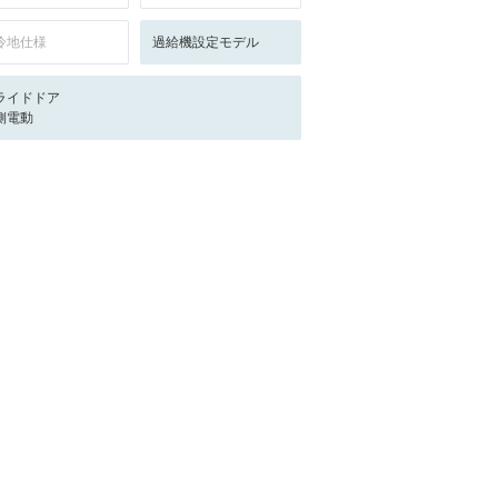
冷地仕様
過給機設定モデル
ライドドア
側電動