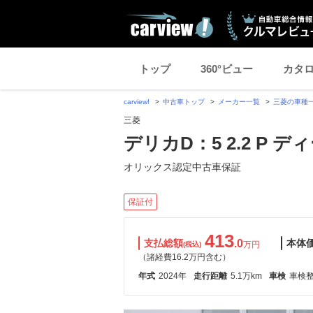
トップ
360°ビュー
カタ
carview!
中古車トップ
メーカー一覧
三菱の車種
三菱
デリカD：5 2.2 P 
オリックス認定中古車保証
保証付
413
支払総額
.0
本体
万円
(税込)
（諸経費16.2万円含む）
年式
2024年
走行距離
5.1万km
車検
車検