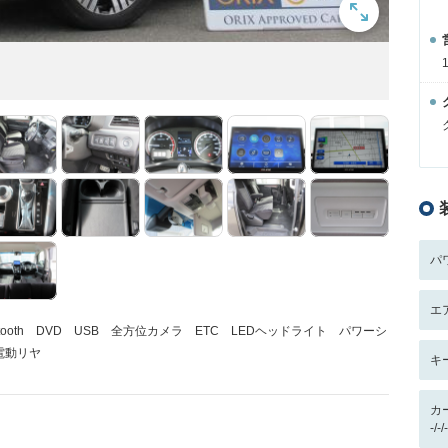
パ
エ
ooth DVD USB 全方位カメラ ETC LEDヘッドライト パワーシ
電動リヤ
キ
カ
-/