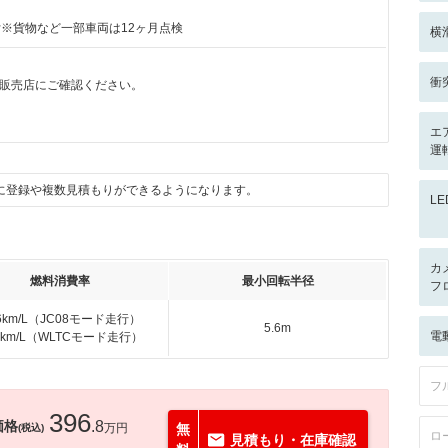
付※貨物など一部車両は12ヶ月点検
横
衝
販売店にご確認ください。
エ
運
に登録や複数見積もりができるようになります。
L
カ
燃料消費率
最小回転半径
フ
.6km/L（JC08モード走行）
5.6m
電
.6km/L（WLTCモード走行）
フ
396
価格
.8
万円
無
(税込)
ロ
見積もり・在庫確認