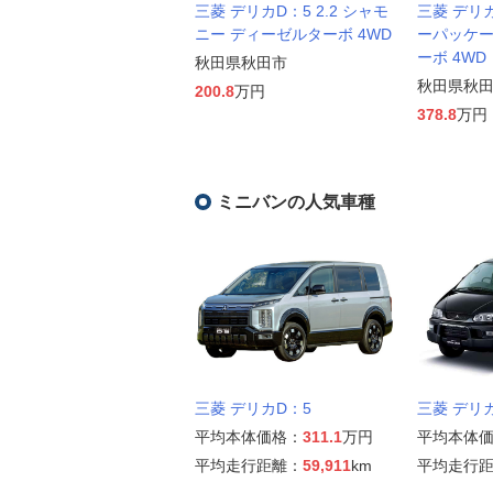
三菱 デリカD：5 2.2 シャモ
三菱 デリカD
ニー ディーゼルターボ 4WD
ーパッケー
ーボ 4WD
秋田県秋田市
秋田県秋
200.8
万円
378.8
万円
ミニバンの人気車種
三菱 デリカD：5
三菱 デリ
平均本体価格：
311.1
万円
平均本体
平均走行距離：
59,911
km
平均走行