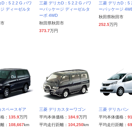
：5 2.2 G パワ
三菱 デリカD：5 2.2 G パワ
三菱 デリカD：5 2
ジ ディーゼルタ
ーパッケージ ディーゼルタ
ーパッケージ 4W
ーボ 4WD
秋田県秋田市
田市
秋田県秋田市
252.5
万円
373.7
万円
カスペースギア
三菱 デリカスターワゴン
三菱 デリカバン
価格：
135.9
万円
平均本体価格：
184.9
万円
平均本体価格：
91
距離：
108,667
km
平均走行距離：
104,250
km
平均走行距離：
69