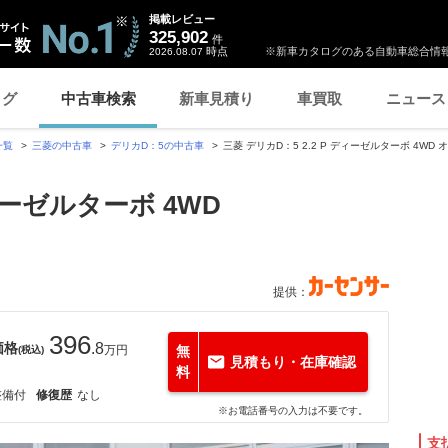
掲載レビュー
325,902
件
時点
※新車カタログのある自動車総合情報
2026.08.07
ログ
中古車検索
新車見積り
車買取
ニュース
一覧
三菱の中古車
デリカD：5の中古車
三菱 デリカD：5 2.2 P ディーゼルターボ 4W
ディーゼルターボ 4WD
提供：
396
価格
.8
万円
無
(税込)
見積もり・在庫確認
料
整備付
修復歴
なし
※お電話番号の入力は不要です。
支