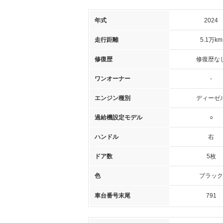
年式
2024
走行距離
5.1万km
修復歴
修復歴な
ワンオーナー
-
エンジン種別
ディーゼ
過給機設定モデル
○
ハンドル
右
ドア数
5枚
色
ブラック
車台番号末尾
791