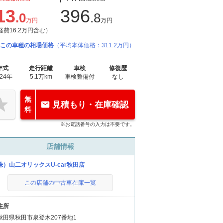
13
396
.0
.8
万円
万円
経費16.2万円含む）
この車種の相場価格
（平均本体価格：311.2万円）
年式
走行距離
車検
修復歴
024年
5.1万km
車検整備付
なし
無
見積もり・在庫確認
料
※お電話番号の入力は不要です。
店舗情報
株）山二オリックスU-car秋田店
この店舗の中古車在庫一覧
住所
秋田県秋田市泉登木207番地1