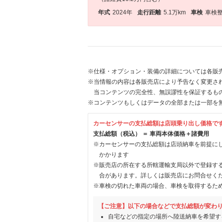
年式
2024年
走行距離
5.1万km
車検
車検
※仕様・オプション・装備の詳細については各販
※当情報の内容は各販売店により予告なく変更され
当コンテンツの完全性、無誤謬性を保証するも
※コンテンツもしくはデータの全部または一部を
カーセンサーの支払総額は店頭乗り出し価格で
支払総額（税込） ＝ 車両本体価格＋諸費用
※カーセンサーの支払総額は店頭納車を前提に
かかります
※販売店の所在する所轄運輸支局以外で登録す
合があります。詳しくは販売店にお問合せく
※車検の切れた車両の場合、車検を取得するた
【ご注意】以下の場合などで支払総額が変わ
自宅などの指定の場所へ陸送納車を希望す