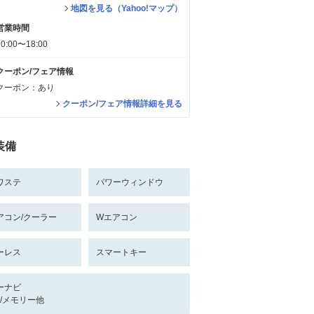
地図を見る（Yahoo!マップ）
営業時間
10:00〜18:00
クーポン/フェア情報
クーポン：あり
クーポン/フェア情報詳細を見る
装備
ワステ
パワーウィンドウ
アコン/クーラー
Wエアコン
ーレス
スマートキー
ーナビ
-/-/メモリー他