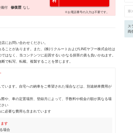
料
整備付
修復歴
なし
寒
※お電話番号の入力は不要です。
ス
両
売店にお問い合わせください。
ることがあります。また、(株)リクルートおよびLINEヤフー株式会社は
のではなく、当コンテンツに起因するいかなる損害の責も負いかねます。
無断で転写、転載、複製することを禁じます。
す
しています。自宅への納車をご希望された場合などは、別途納車費用が
る際や、車の定置場所、登録月によって、手数料や税金の額が異なる場
ださい
めに必要な費用も含まれています
ります
る場合