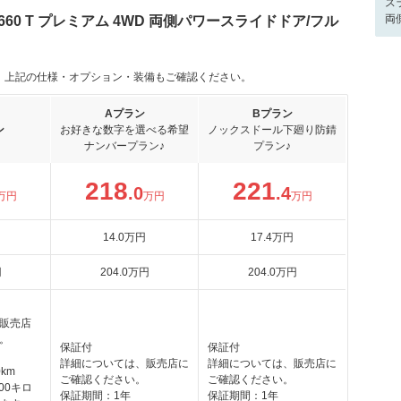
ス
両
60 T プレミアム 4WD 両側パワースライドドア/フル
。上記の仕様・オプション・装備もご確認ください。
Aプラン
Bプラン
ン
お好きな数字を選べる希望
ノックスドール下廻り防錆
ナンバープラン♪
プラン♪
218
221
.0
.4
万円
万円
万円
14
.0
万円
17
.4
万円
円
204
.0
万円
204
.0
万円
販売店
。
保証付
保証付
詳細については、販売店に
詳細については、販売店に
km
ご確認ください。
ご確認ください。
00キロ
保証期間：1年
保証期間：1年