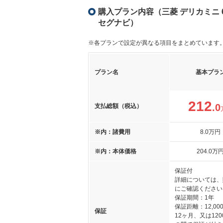
購入プラン内容（三菱 デリカミニ 6
セグナビ）
※各プランで設定が異なる項目をまとめています
プラン名
基本プラ
212
.0
支払総額（税込）
※内：諸費用
8
.0
万円
※内：本体価格
204
.0
万
保証付
詳細については、
にご確認ください
保証期間：1年
保証距離：12,000
保証
12ヶ月、又は120