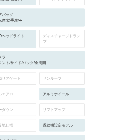
アバッグ
席/助手席/-/-
EDヘッドライト
ディスチャージドラン
プ
メラ
ロント/サイド/バック/全周囲
動リアゲート
サンルーフ
ルエアロ
アルミホイール
ーダウン
リフトアップ
冷地仕様
過給機設定モデル