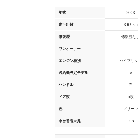
年式
2023
走行距離
3.6万km
修復歴
修復歴な
ワンオーナー
-
エンジン種別
ハイブリッ
過給機設定モデル
○
ハンドル
右
ドア数
5枚
色
グリーン
車台番号末尾
018