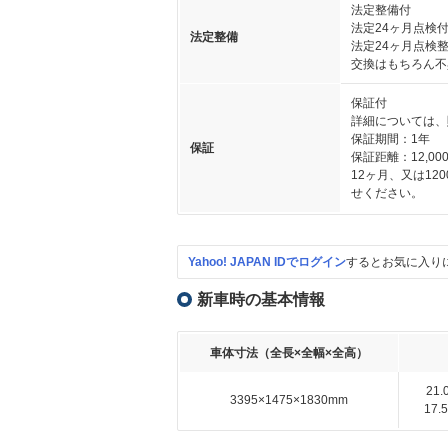
法定整備付
法定24ヶ月点検
法定整備
法定24ヶ月点検
交換はもちろん不
保証付
詳細については、
保証期間：1年
保証
保証距離：12,000
12ヶ月、又は1
せください。
Yahoo! JAPAN IDでログイン
するとお気に入り
新車時の基本情報
車体寸法（全長×全幅×全高）
21
3395×1475×1830mm
17