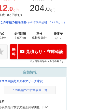
12
204
.0
.0
万円
万円
経費8.0万円含む）
この車種の相場価格
（平均本体価格：197.0万円）
年式
走行距離
車検
修復歴
023年
3.6万km
車検整備付
なし
無
見積もり・在庫確認
料
※お電話番号の入力は不要です。
店舗情報
新スズキ販売スズキアリーナ水沢
この店舗の中古車在庫一覧
住所
岩手県奥州市水沢佐倉河字川原田81-1