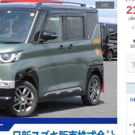
1
/
22
2
（諸
2
日