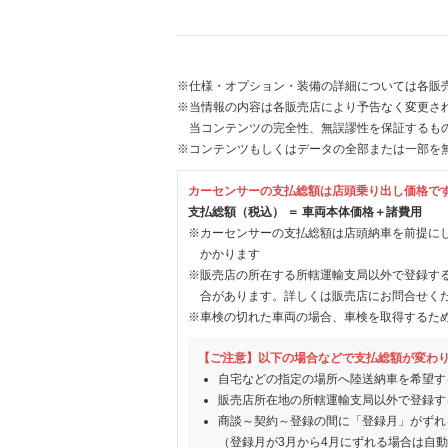
※仕様・オプション・装備の詳細については各販
※当情報の内容は各販売店により予告なく変更され
当コンテンツの完全性、無誤謬性を保証するも
※コンテンツもしくはデータの全部または一部を
カーセンサーの支払総額は店頭乗り出し価格で
支払総額（税込） ＝ 車両本体価格＋諸費用
※カーセンサーの支払総額は店頭納車を前提に
かかります
※販売店の所在する所轄運輸支局以外で登録す
合があります。詳しくは販売店にお問合せく
※車検の切れた車両の場合、車検を取得するた
【ご注意】以下の場合などで支払総額が変わ
自宅などの指定の場所へ陸送納車を希望す
販売店所在地の所轄運輸支局以外で登録す
商談～契約～登録の間に「登録月」がずれ
（登録月が3月から4月にずれる場合は自