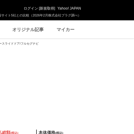
ログイン
[
新規取得
]
Yahoo! JAPAN
サイト5社との比較（2026年2月株式会社プラグ調べ）
オリジナル記事
マイカー
パワースライドドア/フルセグナビ
払総額
本体価格
(税込)
(税込)