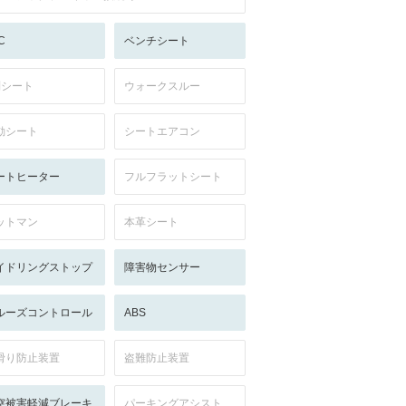
C
ベンチシート
列シート
ウォークスルー
動シート
シートエアコン
ートヒーター
フルフラットシート
ットマン
本革シート
イドリングストップ
障害物センサー
ルーズコントロール
ABS
滑り防止装置
盗難防止装置
突被害軽減ブレーキ
パーキングアシスト