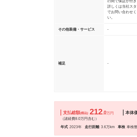
の間で保証が付き
詳しくは当社スタ
でお問い合わせく
い。
その他装備・サービス
-
補足
-
212
支払総額
.0
本体
万円
(税込)
（諸経費8.0万円含む）
年式
2023年
走行距離
3.6万km
車検
車検