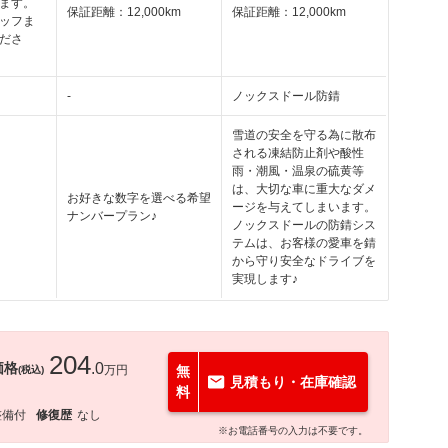
ます。
保証距離：12,000km
保証距離：12,000km
ッフま
ださ
-
ノックスドール防錆
雪道の安全を守る為に散布
される凍結防止剤や酸性
雨・潮風・温泉の硫黄等
は、大切な車に重大なダメ
お好きな数字を選べる希望
ージを与えてしまいます。
ナンバープラン♪
ノックスドールの防錆シス
テムは、お客様の愛車を錆
から守り安全なドライブを
実現します♪
204
価格
.0
万円
無
(税込)
見積もり・在庫確認
料
整備付
修復歴
なし
※お電話番号の入力は不要です。