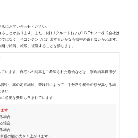
売店にお問い合わせください。
ることがあります。また、(株)リクルートおよびLINEヤフー株式会社は
のではなく、当コンテンツに起因するいかなる損害の責も負いかねます。
無断で転写、転載、複製することを禁じます。
す
しています。自宅への納車をご希望された場合などは、別途納車費用が
る際や、車の定置場所、登録月によって、手数料や税金の額が異なる場
ださい
めに必要な費用も含まれています
ります
る場合
る場合
る場合
動車税の額が大きく上がります）