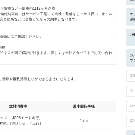
付※貨物など一部車両は12ヶ月点検
整備付納車前にはサービス工場にて点検・整備をしっかり行い、オイル
エ
具合箇所などは交換してからの納車となります。
運転
L
販売店にご確認ください。
km
2000キロの間で保証が付きます。詳しくは当社スタッフまでお問い合わ
カ
フ
電
に登録や複数見積もりができるようになります。
フ
ロ
燃料消費率
最小回転半径
.0km/L（JC08モード走行）
4.9m
寒
.5km/L（WLTCモード走行）