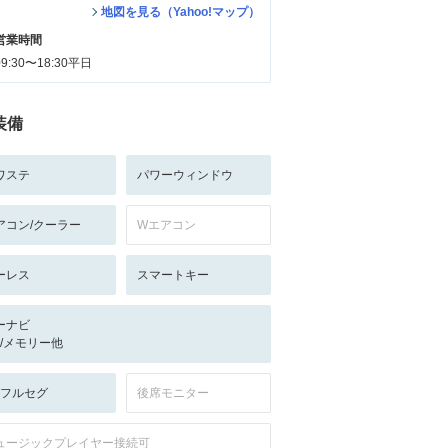
地図を見る（Yahoo!マップ）
営業時間
09:30〜18:30平日
装備
ワステ
パワーウィンドウ
アコン/クーラー
Wエアコン
ーレス
スマートキー
ーナビ
-/-/メモリー他
V:フルセグ
後席モニター
ュージックプレイヤー接続可