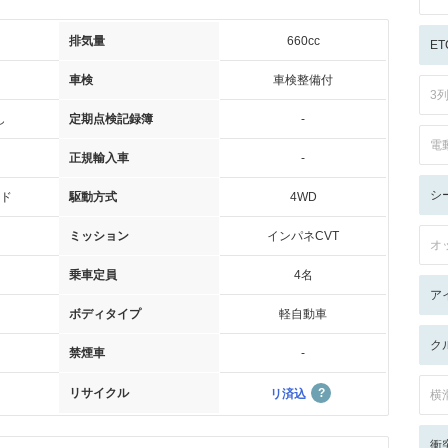
排気量
660cc
ET
車検
車検整備付
3
し
定期点検記録簿
-
電
正規輸入車
-
シ
ド
駆動方式
4WD
ミッション
インパネCVT
オ
乗車定員
4名
ア
ボディタイプ
軽自動車
ク
禁煙車
-
リサイクル
リ済込
横
衝