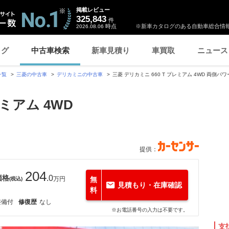
掲載レビュー
325,843
件
時点
※新車カタログのある自動車総合情報
2026.08.06
ログ
中古車検索
新車見積り
車買取
ニュース
一覧
三菱の中古車
デリカミニの中古車
三菱 デリカミニ 660 T プレミアム 4WD 両側
レミアム 4WD
提供：
204
価格
.0
万円
無
(税込)
見積もり・在庫確認
料
整備付
修復歴
なし
※お電話番号の入力は不要です。
支