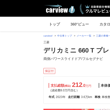
トップ
360°ビュー
カタ
carview!
中古車トップ
メーカー一覧
三菱の車種
三菱
デリカミニ 660 T プ
両側パワースライドドア/フルセグナビ
保証付
212
支払総額
.0
本体
万円
(税込)
（諸経費8.0万円含む）
年式
2023年
走行距離
3.6万km
車検
車検