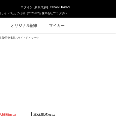
ログイン
[
新規取得
]
Yahoo! JAPAN
サイト5社との比較（2026年2月株式会社プラグ調べ）
オリジナル記事
マイカー
安全装置/両側電動スライドドア/シート
払総額
本体価格
(税込)
(税込)