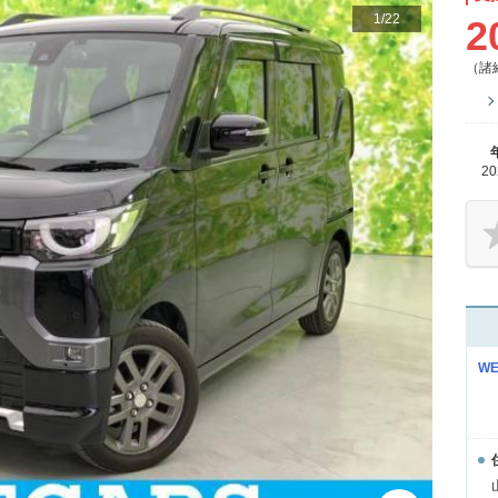
1
/
22
2
（諸
2
W