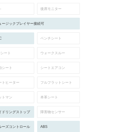
-
後席モニター
ュージックプレイヤー接続可
C
ベンチシート
列シート
ウォークスルー
動シート
シートエアコン
ートヒーター
フルフラットシート
ットマン
本革シート
イドリングストップ
障害物センサー
ルーズコントロール
ABS