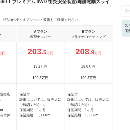
60 T プレミアム 4WD 衝突安全装置/両側電動スライ
寒
。上記の仕様・オプション・装備もご確認ください。
ス
両
Aプラン
Bプラン
ン
希望ナンバー
プラチナコーティング
203
208
.5
.9
万円
万円
万円
13
.2
万円
18
.6
万円
円
190
.3
万円
190
.3
万円
販売店
保証付
保証付
。
詳細については、販売店に
詳細については、販売店に
ご確認ください。
ご確認ください。
km
保証期間：1ヶ月
保証期間：1ヶ月
有償保
保証距離：1,000km
保証距離：1,000km