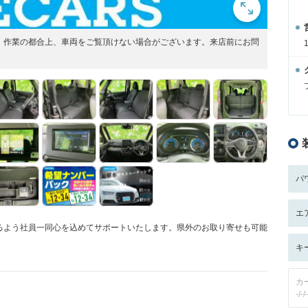
展開！作業の都合上、車両をご覧頂けない場合がございます。来店前にお問
パ
エ
るよう社員一同心を込めてサポートいたします。県外のお取り寄せも可能
キ
カ
-/-/-