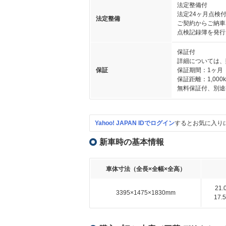
法定整備付
法定24ヶ月点検
法定整備
ご契約からご納車
点検記録簿を発行
保証付
詳細については、
保証
保証期間：1ヶ月
保証距離：1,000
無料保証付、別途
Yahoo! JAPAN IDでログイン
するとお気に入り
新車時の基本情報
車体寸法（全長×全幅×全高）
21
3395×1475×1830mm
17