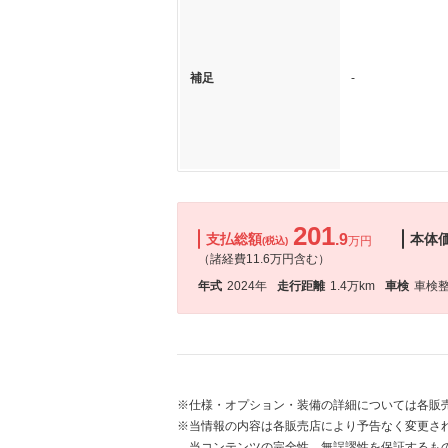
補足
-
201
支払総額
.9
本体
万円
(税込)
（諸経費11.6万円含む）
年式
2024年
走行距離
1.4万km
車検
車検
※仕様・オプション・装備の詳細については各販
※当情報の内容は各販売店により予告なく変更され
当コンテンツの完全性、無誤謬性を保証するも