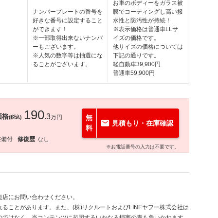
お車のボディーをガラス被
ナンバープレートの番号を
膜でコーティングし高い撥
好きな番号に設定すること
水性と防汚性が持続！
ができます！
※表示価格は普通車LLサ
※一部取得出来ないナンバ
イズの価格です。
ーもございます。
他サイズの価格については
※人気の数字等は抽選にな
下記の通りです。
ることがございます。
軽自動車39,900円
普通車59,900円
190
価格
.3
万円
無
(税込)
見積もり・在庫確認
料
整備付
修復歴
なし
※お電話番号の入力は不要です。
売店にお問い合わせください。
ることがあります。また、(株)リクルートおよびLINEヤフー株式会社は
のではなく、当コンテンツに起因するいかなる損害の責も負いかねます。