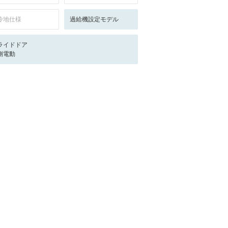
冷地仕様
過給機設定モデル
ライドドア
側電動