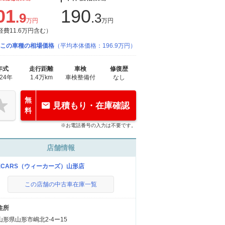
01
190
.9
.3
万円
万円
経費11.6万円含む）
この車種の相場価格
（平均本体価格：196.9万円）
年式
走行距離
車検
修復歴
024年
1.4万km
車検整備付
なし
無
見積もり・在庫確認
料
※お電話番号の入力は不要です。
店舗情報
ECARS（ウィーカーズ）山形店
この店舗の中古車在庫一覧
住所
山形県山形市嶋北2-4ー15