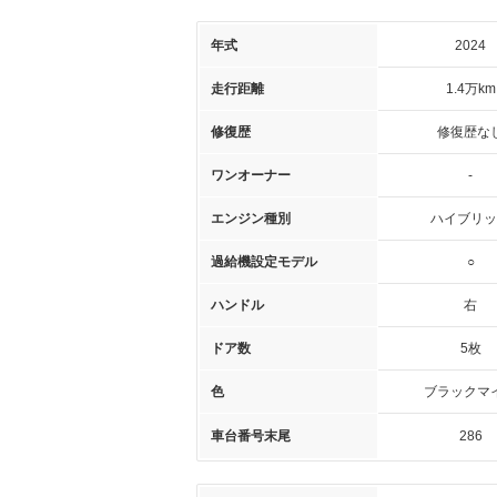
年式
2024
走行距離
1.4万km
修復歴
修復歴な
ワンオーナー
-
エンジン種別
ハイブリッ
過給機設定モデル
○
ハンドル
右
ドア数
5枚
色
ブラックマ
車台番号末尾
286