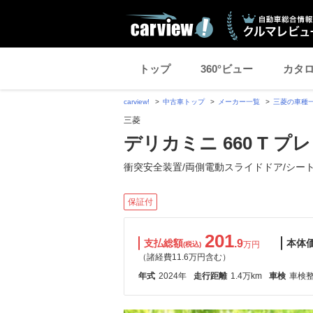
トップ
360°ビュー
カタ
carview!
中古車トップ
メーカー一覧
三菱の車種
三菱
デリカミニ 660 T プ
衝突安全装置/両側電動スライドドア/シー
保証付
201
支払総額
.9
本体
万円
(税込)
（諸経費11.6万円含む）
年式
2024年
走行距離
1.4万km
車検
車検