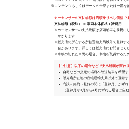
※コンテンツもしくはデータの全部または一部を
カーセンサーの支払総額は店頭乗り出し価格で
支払総額（税込） ＝ 車両本体価格＋諸費用
※カーセンサーの支払総額は店頭納車を前提に
かかります
※販売店の所在する所轄運輸支局以外で登録す
合があります。詳しくは販売店にお問合せく
※車検の切れた車両の場合、車検を取得するた
【ご注意】以下の場合などで支払総額が変わ
自宅などの指定の場所へ陸送納車を希望す
販売店所在地の所轄運輸支局以外で登録す
商談～契約～登録の間に「登録月」がずれ
（登録月が3月から4月にずれる場合は自