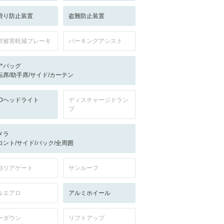
滑り防止装置
盗難防止装置
突被害軽減ブレーキ
パーキングアシスト
アバッグ
転席/助手席/サイド/カーテン
EDヘッドライト
ディスチャージドラン
プ
メラ
ロント/サイド/バック/全周囲
動リアゲート
サンルーフ
ルエアロ
アルミホイール
ーダウン
リフトアップ