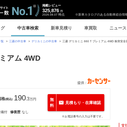
掲載レビュー
325,876
件
時点
※新車カタログのある自動車総合情報
2026.08.07
ログ
中古車検索
新車見積り
車買取
ニュース
一覧
三菱の中古車
デリカミニの中古車
三菱 デリカミニ 660 T プレミアム 4WD 衝突
レミアム 4WD
ト
提供：
190
価格
.3
万円
無
(税込)
見積もり・在庫確認
料
整備付
修復歴
なし
※お電話番号の入力は不要です。
支