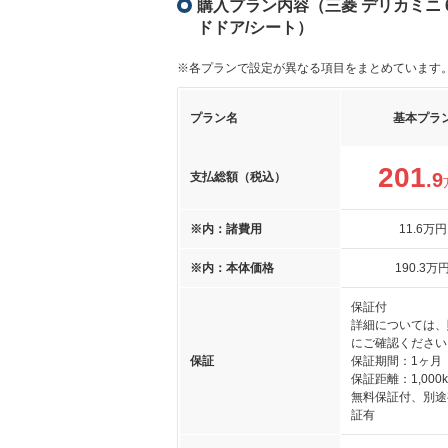
購入プラン内容（三菱 デリカミニ 6
ドドア/シート）
※各プランで設定が異なる項目をまとめています
プラン名
基本プラ
201
.9
支払総額（税込）
※内：諸費用
11
.6
万円
※内：本体価格
190
.3
万
保証付
詳細については、
にご確認ください
保証
保証期間：1ヶ月
保証距離：1,000
無料保証付、別途
証有