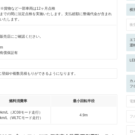
付※貨物など一部車両は12ヶ月点検
横
までの間に法定点検を実施いたします。支払総額に整備代金が含まれ
いたします。
衝
販売店にご確認ください。
エ
運
km
有償保証有
L
に登録や複数見積もりができるようになります。
カ
フ
燃料消費率
最小回転半径
電
.0km/L（JC08モード走行）
4.9m
フ
.5km/L（WLTCモード走行）
ロ