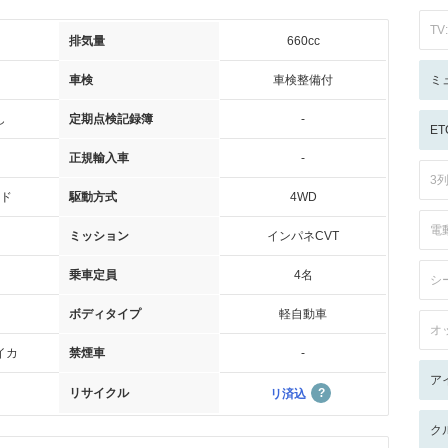
TV:
排気量
660cc
車検
車検整備付
ミ
し
定期点検記録簿
-
ET
正規輸入車
-
3
ド
駆動方式
4WD
電
ミッション
インパネCVT
乗車定員
4名
シ
ボディタイプ
軽自動車
オ
イカ
禁煙車
-
ア
リサイクル
リ済込
ク