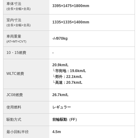
車体寸法
3395
×
1475
×
1800
mm
(全長×全幅×全高)
室内寸法
1335
×
1335
×
1400
mm
(全長×全幅×全高)
車両重量
-/-/970
kg
(AT×MT×CVT)
10・15燃費
-
20.9km/L
└市街地：19.6km/L
WLTC燃費
└郊外：22.1km/L
└高速：20.7km/L
JC08燃費
26.7km/L
使用燃料
レギュラー
駆動方式
前輪駆動（FF）
最小回転半径
4.5
m