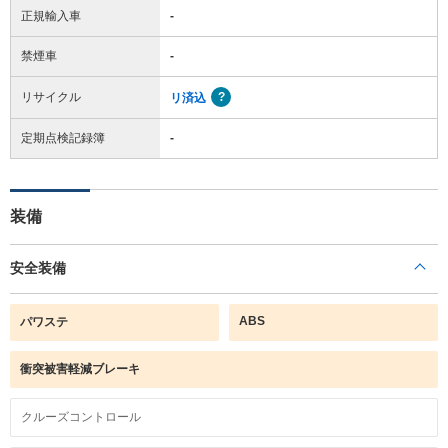
正規輸入車
-
禁煙車
-
リサイクル
リ済込
定期点検記録簿
-
装備
安全装備
ABS
パワステ
衝突被害軽減ブレーキ
クルーズコントロール