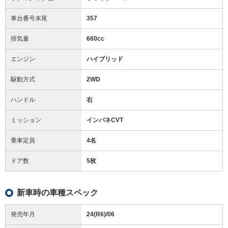
車台番号末尾
357
排気量
660cc
エンジン
ハイブリッド
駆動方式
2WD
ハンドル
右
ミッション
インパネCVT
乗車定員
4名
ドア数
5枚
新車時の車種スペック
発売年月
24(R6)/06