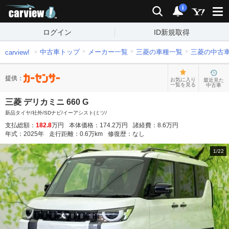
carview!
検索
通知
i
ログイン
ID新規取得
中古車トップ
メーカー一覧
三菱の車種一覧
三菱の中古
carview!
提供：
お気に入り
最近見た
一覧を見る
中古車
三菱 デリカミニ 660 G
新品タイヤ/社外/SDナビ/イーアシスト(ミツ/
支払総額：
182.8
万円
本体価格：
174.2
万円
諸経費：
8.6
万円
年式：
2025
年
走行距離：
0.6
万km
修復歴：
なし
1
/
22