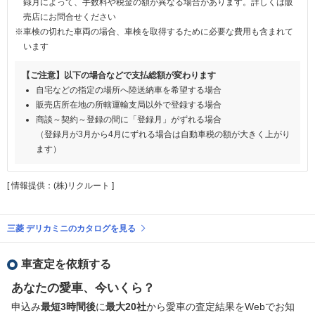
録月によって、手数料や税金の額が異なる場合があります。詳しくは販
売店にお問合せください
※車検の切れた車両の場合、車検を取得するために必要な費用も含まれて
います
【ご注意】以下の場合などで支払総額が変わります
自宅などの指定の場所へ陸送納車を希望する場合
販売店所在地の所轄運輸支局以外で登録する場合
商談～契約～登録の間に「登録月」がずれる場合
（登録月が3月から4月にずれる場合は自動車税の額が大きく上がり
ます）
[ 情報提供：(株)リクルート ]
三菱 デリカミニのカタログを見る
車査定を依頼する
あなたの愛車、今いくら？
申込み
最短3時間後
に
最大20社
から愛車の査定結果をWebでお知