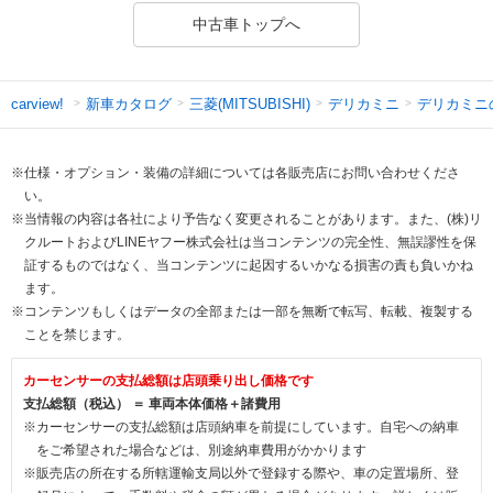
中古車トップへ
新車カタログ
三菱(MITSUBISHI)
デリカミニ
デリカミニ
carview!
※仕様・オプション・装備の詳細については各販売店にお問い合わせくださ
い。
※当情報の内容は各社により予告なく変更されることがあります。また、(株)リ
クルートおよびLINEヤフー株式会社は当コンテンツの完全性、無誤謬性を保
証するものではなく、当コンテンツに起因するいかなる損害の責も負いかね
ます。
※コンテンツもしくはデータの全部または一部を無断で転写、転載、複製する
ことを禁じます。
カーセンサーの支払総額は店頭乗り出し価格です
支払総額（税込） ＝ 車両本体価格＋諸費用
※カーセンサーの支払総額は店頭納車を前提にしています。自宅への納車
をご希望された場合などは、別途納車費用がかかります
※販売店の所在する所轄運輸支局以外で登録する際や、車の定置場所、登