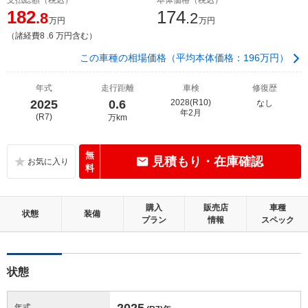
182
174
.8
.2
万円
万円
（諸経費8 .6 万円含む）
この車種の相場価格（平均本体価格：196万円）
年式
走行距離
車検
修復歴
2025
0.6
2028(R10)
なし
年2月
(R7)
万km
無
見積もり・在庫確認
料
購入
販売店
車種
状態
装備
プラン
情報
スペック
状態
2025
年式