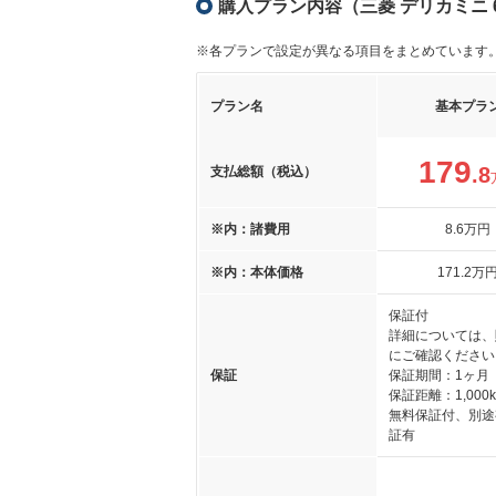
購入プラン内容（三菱 デリカミニ 6
※各プランで設定が異なる項目をまとめています
プラン名
基本プラ
179
.8
支払総額（税込）
※内：諸費用
8
.6
万円
※内：本体価格
171
.2
万
保証付
詳細については、
にご確認ください
保証
保証期間：1ヶ月
保証距離：1,000
無料保証付、別途
証有