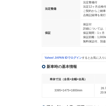
法定整備付
法定12ヶ月点検
法定整備
ご契約からご納車
点検記録簿を発行
保証付
詳細については、
保証
保証期間：1ヶ月
保証距離：1,000
無料保証付、別途
Yahoo! JAPAN IDでログイン
するとお気に入り
新車時の基本情報
車体寸法（全長×全幅×全高）
26
3395×1475×1800mm
20