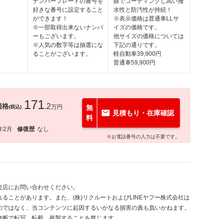
ナンバープレートの番号を
膜でコーティングし高い撥
好きな番号に設定すること
水性と防汚性が持続！
ができます！
※表示価格は普通車LLサ
※一部取得出来ないナンバ
イズの価格です。
ーもございます。
他サイズの価格については
※人気の数字等は抽選にな
下記の通りです。
ることがございます。
軽自動車39,900円
普通車59,900円
171
価格
.2
万円
無
(税込)
見積もり・在庫確認
料
年2月
修復歴
なし
※お電話番号の入力は不要です。
売店にお問い合わせください。
ることがあります。また、(株)リクルートおよびLINEヤフー株式会社は
のではなく、当コンテンツに起因するいかなる損害の責も負いかねます。
無断で転写、転載、複製することを禁じます。