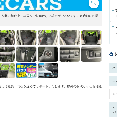
展開！作業の都合上、車両をご覧頂けない場合がございます。来店前にお問
パ
エ
るよう社員一同心を込めてサポートいたします。県外のお取り寄せも可能
キ
カ
-/