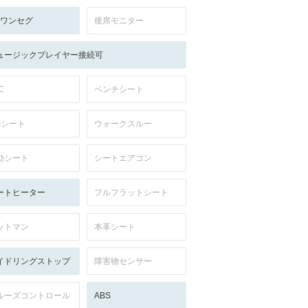
V:ワンセグ
後席モニター
ュージックプレイヤー接続可
C
ベンチシート
列シート
ウォークスルー
動シート
シートエアコン
ートヒーター
フルフラットシート
ットマン
本革シート
イドリングストップ
障害物センサー
ルーズコントロール
ABS