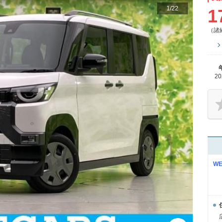
1
/
22
1
（諸
2
W