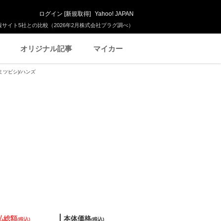
ログイン
[
新規取得
]
Yahoo! JAPAN
サイト5社との比較（2026年2月株式会社プラグ調べ）
オリジナル記事
マイカー
ミツビシ)/ハンズ
払総額
本体価格
(税込)
(税込)