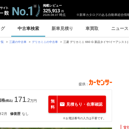
掲載レビュー
325,913
件
時点
※新車カタログのある自動車総合情報
2026.08.07
ログ
中古車検索
新車見積り
車買取
ニュース
一覧
三菱の中古車
デリカミニの中古車
三菱 デリカミニ 660 G 新品タイヤ/イーアシスト(
提供：
171
価格
.2
万円
無
(税込)
見積もり・在庫確認
料
年2月
修復歴
なし
※お電話番号の入力は不要です。
支