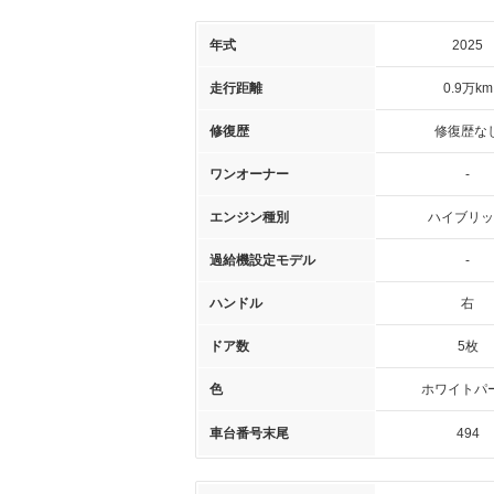
年式
2025
走行距離
0.9万km
修復歴
修復歴な
ワンオーナー
-
エンジン種別
ハイブリッ
過給機設定モデル
-
ハンドル
右
ドア数
5枚
色
ホワイトパ
車台番号末尾
494