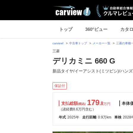
トップ
360°ビュー
カタ
carview!
中古車トップ
メーカー一覧
三菱の車種
三菱
デリカミニ 660 G
新品タイヤ/イーアシスト(ミツビシ)/ハンズ
保証付
179
支払総額
.8
本体
万円
(税込)
（諸経費8.6万円含む）
年式
2025年
走行距離
0.9万km
車検
2028