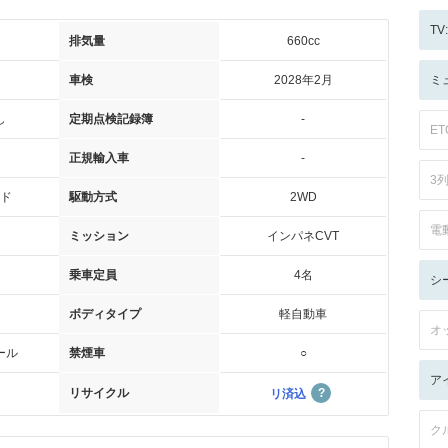
T
排気量
660cc
車検
2028年2月
ミ
し
定期点検記録簿
-
ET
正規輸入車
-
3
ド
駆動方式
2WD
電
ミッション
インパネCVT
乗車定員
4名
シ
ボディタイプ
軽自動車
オ
ール
禁煙車
○
ア
リサイクル
リ済込
ク