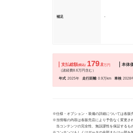
補足
-
179
支払総額
.8
本体
万円
(税込)
（諸経費8.6万円含む）
年式
2025年
走行距離
0.9万km
車検
2028
※仕様・オプション・装備の詳細については各販
※当情報の内容は各販売店により予告なく変更され
当コンテンツの完全性、無誤謬性を保証するも
※コンテンツもしくはデータの全部または一部を