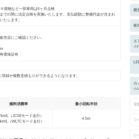
付※貨物など一部車両は6ヶ月点検
横
までの間に法定点検を実施いたします。支払総額に整備代金が含まれ
いたします。
衝
販売店にご確認ください。
エ
-/
km
有償保証有
L
に登録や複数見積もりができるようになります。
カ
-/
燃料消費率
最小回転半径
電
.7km/L（JC08モード走行）
4.5m
フ
.9km/L（WLTCモード走行）
ロ