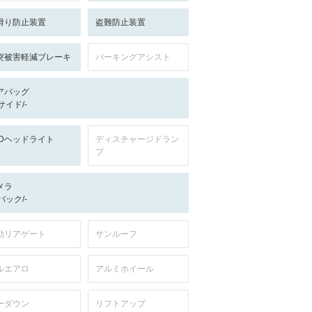
滑り防止装置
盗難防止装置
突被害軽減ブレーキ
パーキングアシスト
アバッグ
-/サイド/-
EDヘッドライト
ディスチャージドラン
プ
メラ
-/バック/-
動リアゲート
サンルーフ
ルエアロ
アルミホイール
ーダウン
リフトアップ