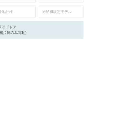
冷地仕様
過給機設定モデル
ライドドア
側(片側のみ電動)