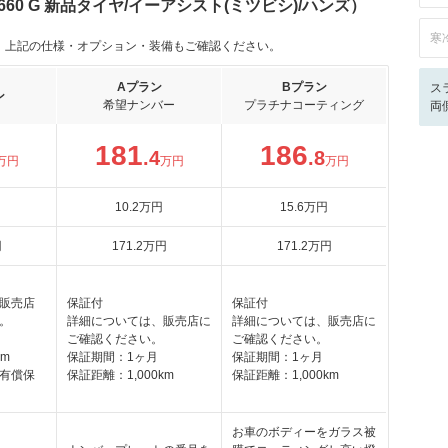
60 G 新品タイヤ/イーアシスト(ミツビシ)/ハンズ）
寒
。上記の仕様・オプション・装備もご確認ください。
Aプラン
Bプラン
ス
ン
希望ナンバー
プラチナコーティング
両
181
186
.4
.8
万円
万円
万円
10
.2
万円
15
.6
万円
円
171
.2
万円
171
.2
万円
販売店
保証付
保証付
。
詳細については、販売店に
詳細については、販売店に
ご確認ください。
ご確認ください。
km
保証期間：1ヶ月
保証期間：1ヶ月
有償保
保証距離：1,000km
保証距離：1,000km
お車のボディーをガラス被