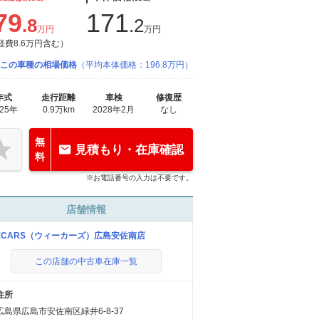
79
171
.8
.2
万円
万円
経費8.6万円含む）
この車種の相場価格
（平均本体価格：196.8万円）
年式
走行距離
車検
修復歴
025年
0.9万km
2028年2月
なし
無
見積もり・在庫確認
料
※お電話番号の入力は不要です。
店舗情報
ECARS（ウィーカーズ）広島安佐南店
この店舗の中古車在庫一覧
住所
広島県広島市安佐南区緑井6-8-37