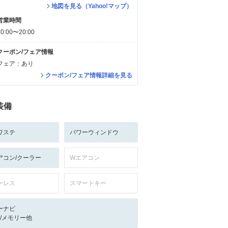
地図を見る（Yahoo!マップ）
営業時間
10:00〜20:00
クーポン/フェア情報
フェア：あり
クーポン/フェア情報詳細を見る
装備
ワステ
パワーウィンドウ
アコン/クーラー
Wエアコン
ーレス
スマートキー
ーナビ
-/-/メモリー他