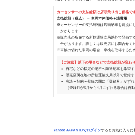
カーセンサーの支払総額は店頭乗り出し価格で
支払総額（税込） ＝ 車両本体価格＋諸費用
※カーセンサーの支払総額は店頭納車を前提に
かかります
※販売店の所在する所轄運輸支局以外で登録す
合があります。詳しくは販売店にお問合せく
※車検の切れた車両の場合、車検を取得するた
【ご注意】以下の場合などで支払総額が変わ
自宅などの指定の場所へ陸送納車を希望す
販売店所在地の所轄運輸支局以外で登録す
商談～契約～登録の間に「登録月」がずれ
（登録月が3月から4月にずれる場合は自
Yahoo! JAPAN IDでログイン
するとお気に入りに