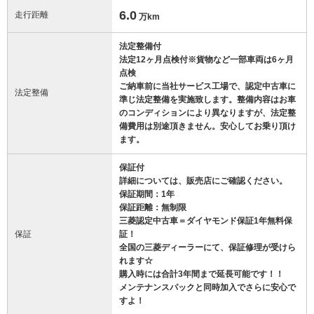
6.0
走行距離
万km
法定整備付
法定12ヶ月点検付※貨物など一部車両は6ヶ月
点検
ご納車前に当社サービス工場で、認定中古車に
法定整備
準じ法定整備を実施致します。整備内容はお車
のコンディションにより異なりますが、法定整
備費用は別途頂きません。安心してお乗り頂け
ます。
保証付
詳細については、販売店にご確認ください。
保証期間：1年
保証距離：無制限
三菱認定中古車＝ダイヤモンド保証1年無料保
保証
証！
全国の三菱ディーラーにて、保証修理が受けら
れます☆
購入時には合計3年間まで延長可能です！！
メンテナンスパックと同時加入でさらに安心で
すよ！