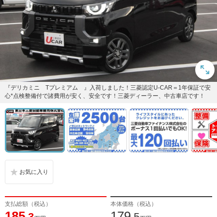
『デリカミニ Tプレミアム 』入荷しました！三菱認定U-CAR＝1年保証で安
心*点検整備付で諸費用が安く、安全です！三菱ディーラー、中古車店です！
支払総額（税込）
本体価格（税込）
185
179
.3
.5