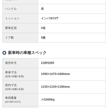
ハンドル
右
ミッション
インパネCVT
乗車定員
4名
ドア数
5枚
新車時の車種スペック
発売年月
23(R5)/05
車体寸法
3395
×
1475
×
1800
mm
(全長×全幅×全高)
室内寸法
1335
×
1335
×
1390
mm
(全長×全幅×全高)
車両重量
-/-/1000
kg
(AT×MT×CVT)