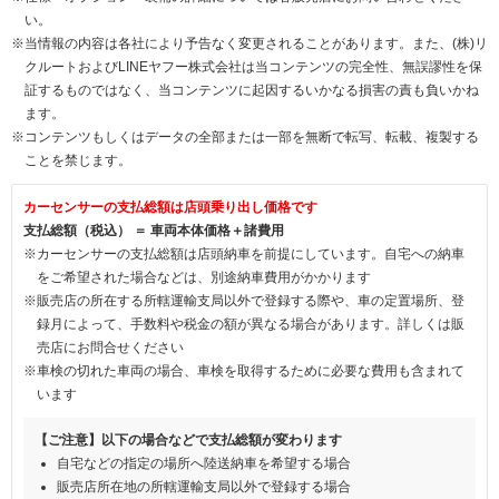
い。
※当情報の内容は各社により予告なく変更されることがあります。また、(株)リ
クルートおよびLINEヤフー株式会社は当コンテンツの完全性、無誤謬性を保
証するものではなく、当コンテンツに起因するいかなる損害の責も負いかね
ます。
※コンテンツもしくはデータの全部または一部を無断で転写、転載、複製する
ことを禁じます。
カーセンサーの支払総額は店頭乗り出し価格です
支払総額（税込） ＝ 車両本体価格＋諸費用
※カーセンサーの支払総額は店頭納車を前提にしています。自宅への納車
をご希望された場合などは、別途納車費用がかかります
※販売店の所在する所轄運輸支局以外で登録する際や、車の定置場所、登
録月によって、手数料や税金の額が異なる場合があります。詳しくは販
売店にお問合せください
※車検の切れた車両の場合、車検を取得するために必要な費用も含まれて
います
【ご注意】以下の場合などで支払総額が変わります
自宅などの指定の場所へ陸送納車を希望する場合
販売店所在地の所轄運輸支局以外で登録する場合