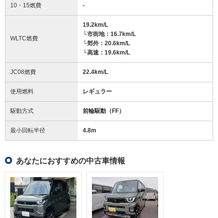
10・15燃費
-
19.2km/L
└市街地：16.7km/L
WLTC燃費
└郊外：20.6km/L
└高速：19.6km/L
JC08燃費
22.4km/L
使用燃料
レギュラー
駆動方式
前輪駆動（FF）
最小回転半径
4.8
m
あなたにおすすめの中古車情報