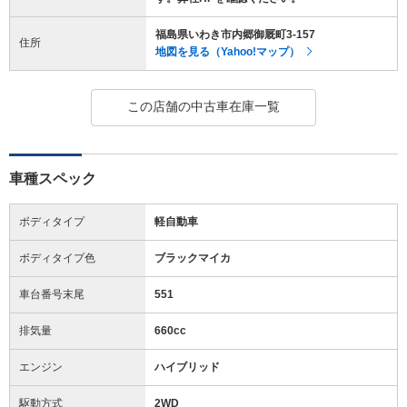
福島県いわき市内郷御厩町3-157
住所
地図を見る（Yahoo!マップ）
この店舗の中古車在庫一覧
車種スペック
ボディタイプ
軽自動車
ボディタイプ色
ブラックマイカ
車台番号末尾
551
排気量
660cc
エンジン
ハイブリッド
駆動方式
2WD