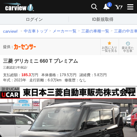
carview!
検索
通知
i
ログイン
ID新規取得
中古車トップ
メーカー一覧
三菱の車種一覧
三菱の中古
carview!
提供：
お気に入り
最近見た
一覧を見る
中古車
三菱 デリカミニ 660 T プレミアム
三菱認定1年保証/
支払総額：
185.3
万円
本体価格：
179.5
万円
諸経費：
5.8
万円
年式：
2023
年
走行距離：
6.0
万km
修復歴：
なし
1
/
20