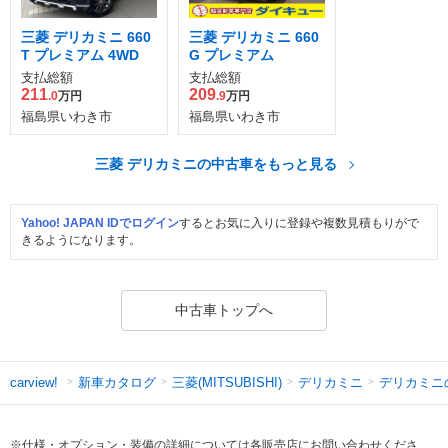
三菱 デリカミニ 660
三菱 デリカミニ 660
T プレミアム 4WD
G プレミアム
支払総額
支払総額
211
209
.0
万円
.9
万円
福島県いわき市
福島県いわき市
三菱 デリカミニの中古車をもっと見る
Yahoo! JAPAN IDでログイン
するとお気に入りに登録や複数見積もりがで
きるようになります。
中古車トップへ
新車カタログ
三菱(MITSUBISHI)
デリカミニ
デリカミニ
carview!
※仕様・オプション・装備の詳細については各販売店にお問い合わせくださ