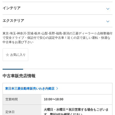
インテリア
エクステリア
東京-埼玉-神奈川-茨城-栃木-山梨-長野-福島-新潟の三菱ディーラー☆点検整備付
で安全ドライブ・保証付で安心の認定中古車！近くの店で楽しい運転・快適な
中古車をお選び下さい
中古車販売店情報
東日本三菱自動車販売いわき内郷店
営業時間
10:00〜18:00
火曜日・水曜日＊祝日営業する場合もございま
定休日
す。弊社HPを確認ください。