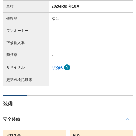
車検
2026(R8) 年10月
修復歴
なし
ワンオーナー
-
正規輸入車
-
禁煙車
-
リサイクル
リ済込
定期点検記録簿
-
装備
安全装備
ABS
パワステ