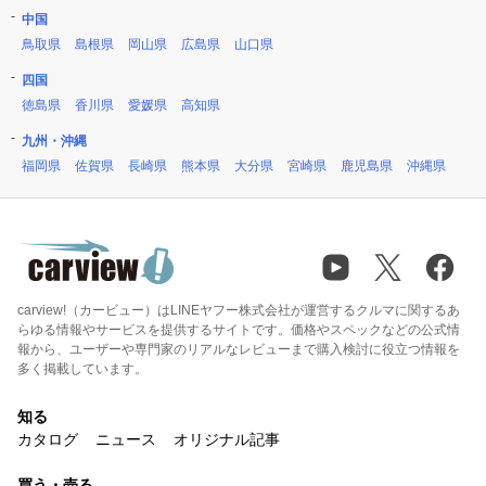
中国
鳥取県
島根県
岡山県
広島県
山口県
四国
徳島県
香川県
愛媛県
高知県
九州・沖縄
福岡県
佐賀県
長崎県
熊本県
大分県
宮崎県
鹿児島県
沖縄県
carview!（カービュー）はLINEヤフー株式会社が運営するクルマに関するあ
らゆる情報やサービスを提供するサイトです。価格やスペックなどの公式情
報から、ユーザーや専門家のリアルなレビューまで購入検討に役立つ情報を
多く掲載しています。
知る
カタログ
ニュース
オリジナル記事
買う・売る