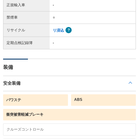
正規輸入車
-
禁煙車
○
リサイクル
リ済込
定期点検記録簿
-
装備
安全装備
ABS
パワステ
衝突被害軽減ブレーキ
クルーズコントロール