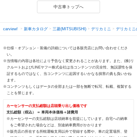
中古車トップへ
新車カタログ
三菱(MITSUBISHI)
デリカミニ
デリカミニ
carview!
※仕様・オプション・装備の詳細については各販売店にお問い合わせくださ
い。
※当情報の内容は各社により予告なく変更されることがあります。また、(株)リ
クルートおよびLINEヤフー株式会社は当コンテンツの完全性、無誤謬性を保
証するものではなく、当コンテンツに起因するいかなる損害の責も負いかね
ます。
※コンテンツもしくはデータの全部または一部を無断で転写、転載、複製する
ことを禁じます。
カーセンサーの支払総額は店頭乗り出し価格です
支払総額（税込） ＝ 車両本体価格＋諸費用
※カーセンサーの支払総額は店頭納車を前提にしています。自宅への納車
をご希望された場合などは、別途納車費用がかかります
※販売店の所在する所轄運輸支局以外で登録する際や、車の定置場所、登