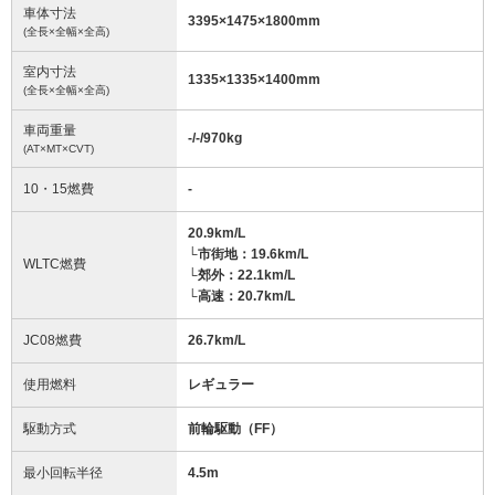
車体寸法
3395
×
1475
×
1800
mm
(全長×全幅×全高)
室内寸法
1335
×
1335
×
1400
mm
(全長×全幅×全高)
車両重量
-/-/970
kg
(AT×MT×CVT)
10・15燃費
-
20.9km/L
└市街地：19.6km/L
WLTC燃費
└郊外：22.1km/L
└高速：20.7km/L
JC08燃費
26.7km/L
使用燃料
レギュラー
駆動方式
前輪駆動（FF）
最小回転半径
4.5
m