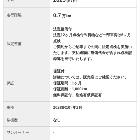
(R7)
年
0.7
走行距離
万km
法定整備付
法定12ヶ月点検付※貨物など一部車両は6ヶ月
点検
法定整備
ご契約からご納車までの間に法定点検を実施い
たします。支払総額に整備代金が含まれ点検記
録簿を発行いたします。
保証付
詳細については、販売店にご確認ください。
保証
保証期間：1ヶ月
保証距離：1,000km
無料保証付、別途有償保証有
車検
2028(R10) 年2月
修復歴
なし
ワンオーナー
-