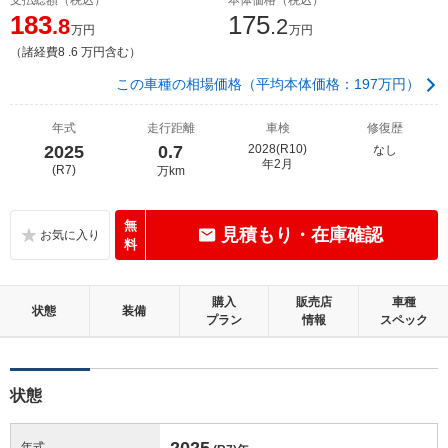
183
175
.8
.2
万円
万円
（諸経費8 .6 万円含む）
この車種の相場価格（平均本体価格：197万円）
年式
走行距離
車検
修復歴
2025
0.7
2028(R10)
なし
年2月
(R7)
万km
無
見積もり・在庫確認
料
購入
販売店
車種
状態
装備
プラン
情報
スペック
状態
2025
年式