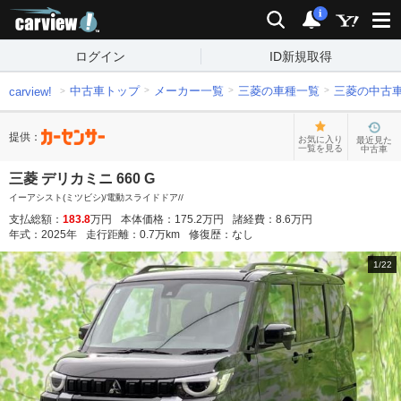
carview!
検索
通知
i
ログイン
ID新規取得
中古車トップ
メーカー一覧
三菱の車種一覧
三菱の中古
carview!
提供：
お気に入り
最近見た
一覧を見る
中古車
三菱 デリカミニ 660 G
イーアシスト(ミツビシ)/電動スライドドア//
支払総額：
183.8
万円
本体価格：
175.2
万円
諸経費：
8.6
万円
年式：
2025
年
走行距離：
0.7
万km
修復歴：
なし
1
/
22