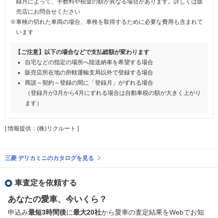
録月によって、手数料や税金の額が異なる場合があります。詳しくは販
売店にお問合せください
※車検の切れた車両の場合、車検を取得するために必要な費用も含まれて
います
【ご注意】以下の場合などで支払総額が変わります
自宅などの指定の場所へ陸送納車を希望する場合
販売店所在地の所轄運輸支局以外で登録する場合
商談～契約～登録の間に「登録月」がずれる場合
（登録月が3月から4月にずれる場合は自動車税の額が大きく上がり
ます）
[ 情報提供：(株)リクルート ]
三菱 デリカミニのカタログを見る
車査定を依頼する
あなたの愛車、今いくら？
申込み
最短3時間後
に
最大20社
から愛車の査定結果をWebでお知