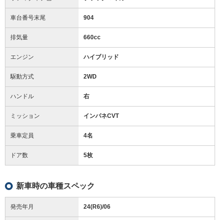
車台番号末尾
904
排気量
660cc
エンジン
ハイブリッド
駆動方式
2WD
ハンドル
右
ミッション
インパネCVT
乗車定員
4名
ドア数
5枚
新車時の車種スペック
発売年月
24(R6)/06