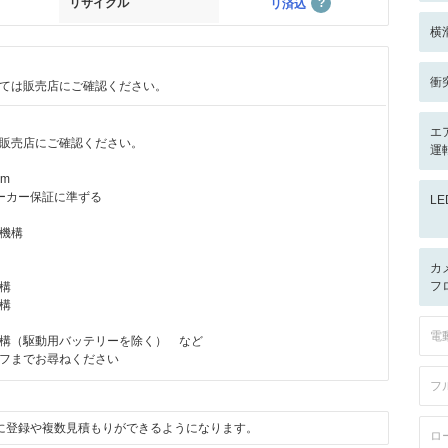
リサイクル
リ済込
横
衝
ては販売店にご確認ください。
エ
販売店にご確認ください。
運
km
ーカー保証に準ずる
L
機構
カ
フ
構
構
電
構（駆動用バッテリーを除く） など
フまでお尋ねください
フ
に登録や複数見積もりができるようになります。
ロ