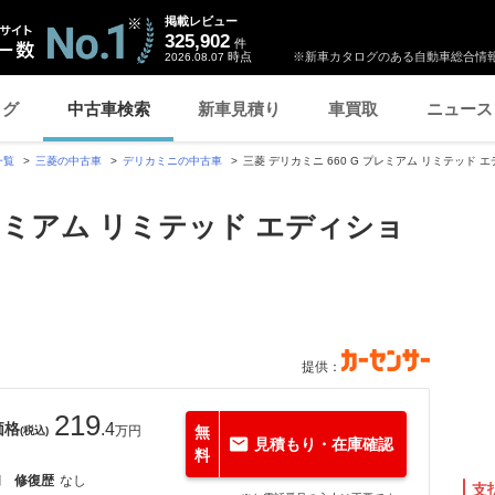
掲載レビュー
325,902
件
時点
※新車カタログのある自動車総合情報
2026.08.07
ログ
中古車検索
新車見積り
車買取
ニュース
一覧
三菱の中古車
デリカミニの中古車
三菱 デリカミニ 660 G プレミアム リミテッド
プレミアム リミテッド エディショ
提供：
219
価格
.4
万円
無
(税込)
見積もり・在庫確認
料
月
修復歴
なし
支