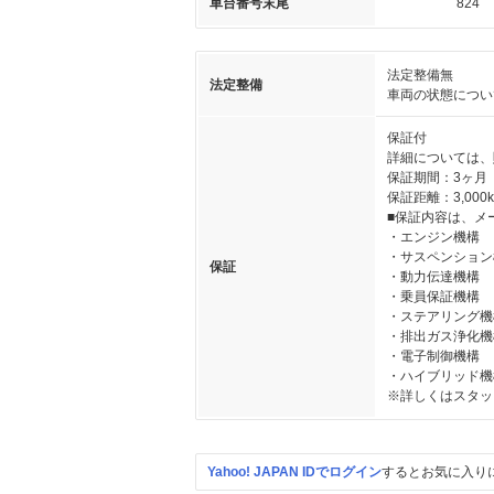
車台番号末尾
824
法定整備無
法定整備
車両の状態につい
保証付
詳細については、
保証期間：3ヶ月
保証距離：3,000
■保証内容は、メ
・エンジン機構
・サスペンション
保証
・動力伝達機構
・乗員保証機構
・ステアリング機
・排出ガス浄化機
・電子制御機構
・ハイブリッド機
※詳しくはスタッ
Yahoo! JAPAN IDでログイン
するとお気に入り