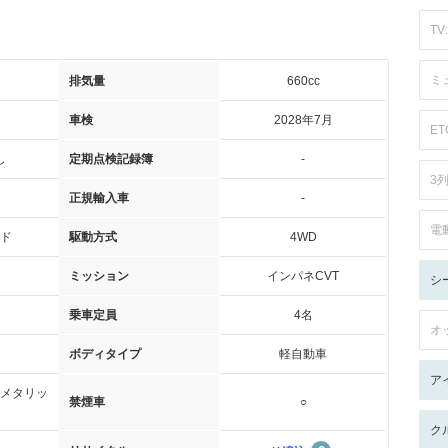
TV:
ミ
排気量
660cc
車検
2028年7月
ET
し
定期点検記録簿
-
3
正規輸入車
-
電
ド
駆動方式
4WD
ミッション
インパネCVT
シ
乗車定員
4名
オ
ボディタイプ
軽自動車
ア
メタリッ
禁煙車
○
ク