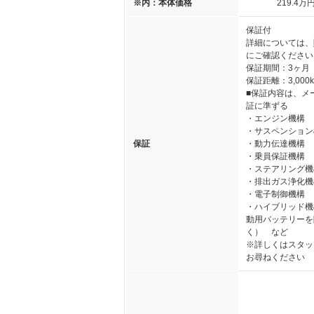
※内：本体価格
219
.4
万
保証付
詳細については、
にご確認ください
保証期間：3ヶ月
保証距離：3,000
■保証内容は、メ
証に準ずる
・エンジン機構
・サスペンション
保証
・動力伝達機構
・乗員保証機構
・ステアリング機
・排出ガス浄化機
・電子制御機構
・ハイブリッド機
動用バッテリーを
く） など
※詳しくはスタッ
お尋ねください