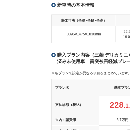
新車時の基本情報
車体寸法（全長×全幅×全高）
22
3395×1475×1830mm
19
購入プラン内容（三菱 デリカミニ 6
済み未使用車 衝突被害軽減ブレ
※各プランで設定が異なる項目をまとめています
プラン名
基本プラ
228
.1
支払総額（税込）
※内：諸費用
8
.7
万円