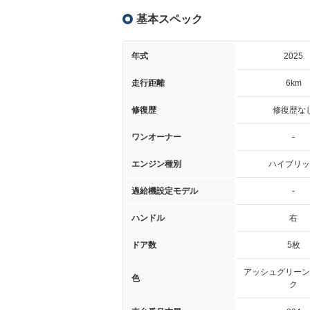
基本スペック
年式
2025
走行距離
6km
修復歴
修復歴な
ワンオーナー
-
エンジン種別
ハイブリッ
過給機設定モデル
-
ハンドル
右
ドア数
5枚
アッシュグリーン
色
ク