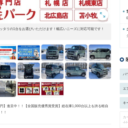
様ピッタリの1台をお選びいただけます！幅広いニーズに対応可能です！
パ
エ
キ
0円】進呈中！！【全国販売優秀賞受賞】総在庫1,000台以上を誇る軽自
能！！
カ
-/-/-