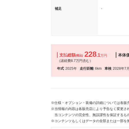
補足
-
228
支払総額
.1
本体
万円
(税込)
（諸経費8.7万円含む）
年式
2025年
走行距離
6km
車検
2028年7
※仕様・オプション・装備の詳細については各販
※当情報の内容は各販売店により予告なく変更され
当コンテンツの完全性、無誤謬性を保証するも
※コンテンツもしくはデータの全部または一部を