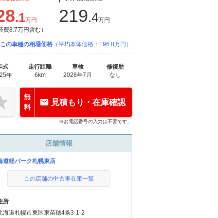
28
219
.1
.4
万円
万円
経費8.7万円含む）
この車種の相場価格
（平均本体価格：196.8万円）
年式
走行距離
車検
修復歴
025年
6km
2028年7月
なし
無
見積もり・在庫確認
料
※お電話番号の入力は不要です。
店舗情報
海道軽パーク札幌東店
この店舗の中古車在庫一覧
住所
北海道札幌市東区東苗穂4条3-1-2