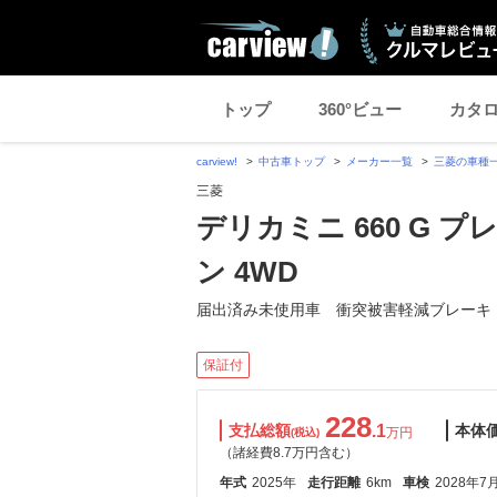
トップ
360°ビュー
カタ
carview!
中古車トップ
メーカー一覧
三菱の車種
三菱
デリカミニ 660 G 
ン 4WD
届出済み未使用車 衝突被害軽減ブレーキ
保証付
228
支払総額
.1
本体
万円
(税込)
（諸経費8.7万円含む）
年式
2025年
走行距離
6km
車検
2028年7