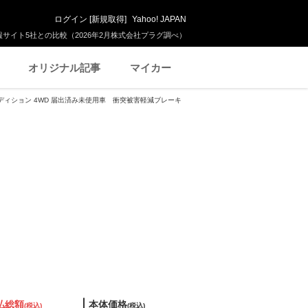
ログイン
[
新規取得
]
Yahoo! JAPAN
サイト5社との比較（2026年2月株式会社プラグ調べ）
オリジナル記事
マイカー
 エディション 4WD 届出済み未使用車 衝突被害軽減ブレーキ
払総額
本体価格
(税込)
(税込)