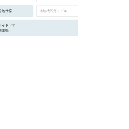
冷地仕様
過給機設定モデル
ライドドア
側電動