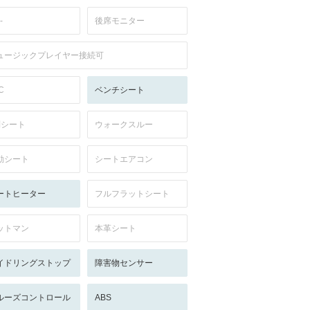
-
後席モニター
ュージックプレイヤー接続可
C
ベンチシート
列シート
ウォークスルー
動シート
シートエアコン
ートヒーター
フルフラットシート
ットマン
本革シート
イドリングストップ
障害物センサー
ルーズコントロール
ABS