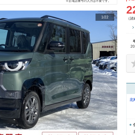
※お電話番号の入力は不要です。
2
1
/
22
（諸
2
北