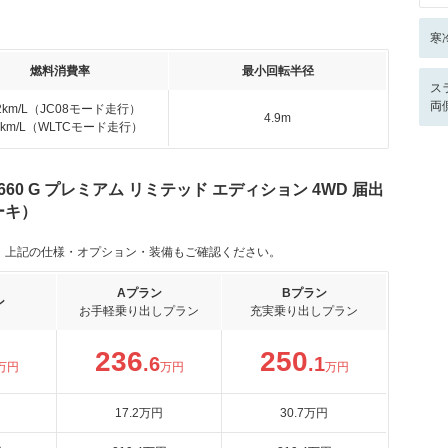
寒
燃料消費率
最小回転半径
ス
両
.2km/L（JC08モード走行）
4.9m
.0km/L（WLTCモード走行）
60 G プレミアム リミテッド エディション 4WD 届出
ーキ）
。上記の仕様・オプション・装備もご確認ください。
Aプラン
Bプラン
ン
お手軽乗り出しプラン
充実乗り出しプラン
236
250
.6
.1
万円
万円
万円
17
.2
万円
30
.7
万円