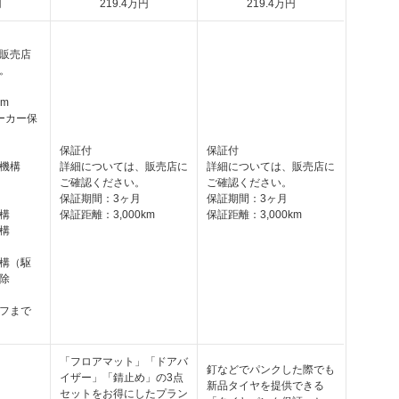
円
219
.4
万円
219
.4
万円
販売店
。
km
ーカー保
保証付
保証付
機構
詳細については、販売店に
詳細については、販売店に
ご確認ください。
ご確認ください。
保証期間：3ヶ月
保証期間：3ヶ月
構
保証距離：3,000km
保証距離：3,000km
構
構（駆
除
フまで
「フロアマット」「ドアバ
釘などでパンクした際でも
イザー」「錆止め」の3点
新品タイヤを提供できる
セットをお得にしたプラン