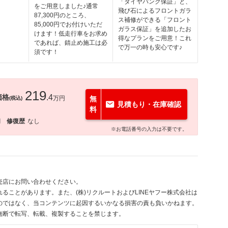
「タイヤパンク保証」と、
をご用意しました♪通常
飛び石によるフロントガラ
87,300円のところ、
ス補修ができる「フロント
85,000円でお付けいただ
ガラス保証」を追加したお
けます！低走行車をお求め
得なプランをご用意！これ
であれば、錆止め施工は必
で万一の時も安心です♪
須です！
219
価格
.4
万円
無
(税込)
見積もり・在庫確認
料
月
修復歴
なし
※お電話番号の入力は不要です。
売店にお問い合わせください。
ることがあります。また、(株)リクルートおよびLINEヤフー株式会社は
のではなく、当コンテンツに起因するいかなる損害の責も負いかねます。
無断で転写、転載、複製することを禁じます。