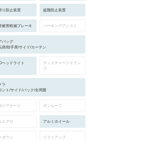
滑り防止装置
盗難防止装置
突被害軽減ブレーキ
パーキングアシスト
アバッグ
転席/助手席/サイド/カーテン
EDヘッドライト
ディスチャージドラン
プ
メラ
ロント/サイド/バック/全周囲
動リアゲート
サンルーフ
ルエアロ
アルミホイール
ーダウン
リフトアップ