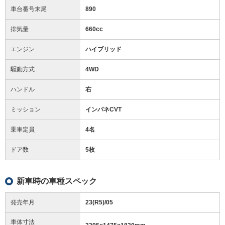
車台番号末尾
890
排気量
660cc
エンジン
ハイブリッド
駆動方式
4WD
ハンドル
右
ミッション
インパネCVT
乗車定員
4名
ドア数
5枚
新車時の車種スペック
発売年月
23(R5)/05
車体寸法