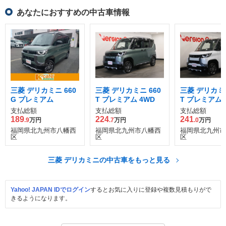
あなたにおすすめの中古車情報
三菱 デリカミニ 660
三菱 デリカミニ 660
三菱 デリカミニ
G プレミアム
T プレミアム 4WD
T プレミアム
ッド エディシ
支払総額
支払総額
支払総額
189
224
241
.9
万円
.7
万円
.0
万円
福岡県北九州市八幡西
福岡県北九州市八幡西
福岡県北九州市
区
区
区
三菱 デリカミニの中古車をもっと見る
Yahoo! JAPAN IDでログイン
するとお気に入りに登録や複数見積もりがで
きるようになります。