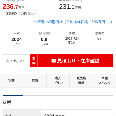
236
231
.7
.0
万円
万円
（諸経費5 .7 万円含む）
この車種の相場価格（平均本体価格：196万円）
年式
走行距離
車検
修復歴
2024
0.9
2027(R9)
なし
年1月
(R6)
万km
無
見積もり・在庫確認
料
購入
販売店
車種
状態
装備
プラン
情報
スペック
状態
2024
年式