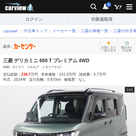
carview!
検索
通知
i
ログイン
ID新規取得
中古車トップ
メーカー一覧
三菱の車種一覧
三菱の中古
carview!
提供：
お気に入り
最近見た
一覧を見る
中古車
三菱 デリカミニ 660 T プレミアム 4WD
4WD Dミラー フルセグ メモリーナビ/
支払総額：
236.7
万円
本体価格：
231.0
万円
諸経費：
5.7
万円
年式：
2024
年
走行距離：
0.9
万km
修復歴：
なし
1
/
21