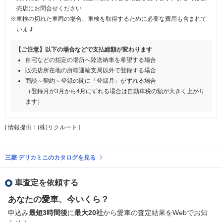
売店にお問合せください
※車検の切れた車両の場合、車検を取得するために必要な費用も含まれて
います
【ご注意】以下の場合などで支払総額が変わります
自宅などの指定の場所へ陸送納車を希望する場合
販売店所在地の所轄運輸支局以外で登録する場合
商談～契約～登録の間に「登録月」がずれる場合
（登録月が3月から4月にずれる場合は自動車税の額が大きく上がり
ます）
[ 情報提供：(株)リクルート ]
三菱 デリカミニのカタログを見る
車査定を依頼する
あなたの愛車、今いくら？
申込み
最短3時間後
に
最大20社
から愛車の査定結果をWebでお知