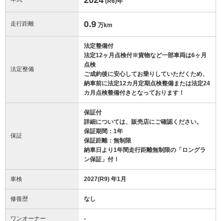
(R6)
年
0.9
走行距離
万km
法定整備付
法定12ヶ月点検付※貨物など一部車両は6ヶ月
点検
法定整備
ご成約後に安心してお乗りしていただくため、
納車前に法定12カ月定期点検整備または法定24
カ月点検整備付きとなっております！
保証付
詳細については、販売店にご確認ください。
保証期間：1年
保証
保証距離：無制限
納車日より1年間走行距離無制限の「ロングラ
ン保証」付！
車検
2027(R9) 年1月
修復歴
なし
ワンオーナー
-