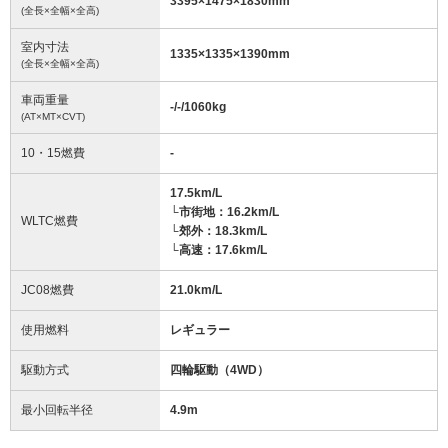
3395
×
1475
×
1830
mm
(全長×全幅×全高)
室内寸法
1335
×
1335
×
1390
mm
(全長×全幅×全高)
車両重量
-/-/1060
kg
(AT×MT×CVT)
10・15燃費
-
17.5km/L
└市街地：16.2km/L
WLTC燃費
└郊外：18.3km/L
└高速：17.6km/L
JC08燃費
21.0km/L
使用燃料
レギュラー
駆動方式
四輪駆動（4WD）
最小回転半径
4.9
m