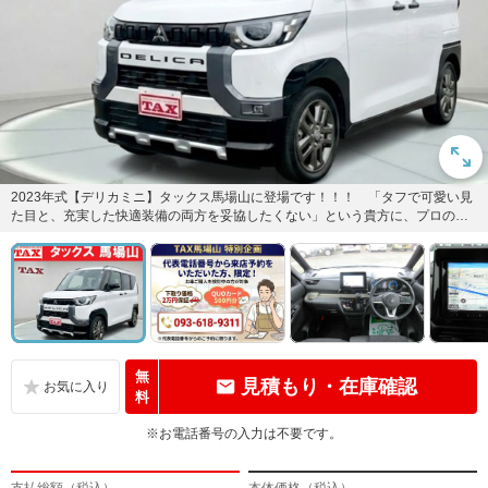
2023年式【デリカミニ】タックス馬場山に登場です！！！ 「タフで可愛い見
た目と、充実した快適装備の両方を妥協したくない」という貴方に、プロの私
が自信を持って推奨します(...
無
見積もり・在庫確認
料
※お電話番号の入力は不要です。
支払総額（税込）
本体価格（税込）