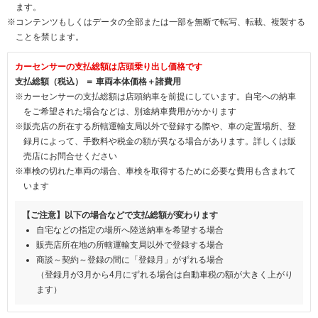
ます。
※コンテンツもしくはデータの全部または一部を無断で転写、転載、複製する
ことを禁じます。
カーセンサーの支払総額は店頭乗り出し価格です
支払総額（税込） ＝ 車両本体価格＋諸費用
※カーセンサーの支払総額は店頭納車を前提にしています。自宅への納車
をご希望された場合などは、別途納車費用がかかります
※販売店の所在する所轄運輸支局以外で登録する際や、車の定置場所、登
録月によって、手数料や税金の額が異なる場合があります。詳しくは販
売店にお問合せください
※車検の切れた車両の場合、車検を取得するために必要な費用も含まれて
います
【ご注意】以下の場合などで支払総額が変わります
自宅などの指定の場所へ陸送納車を希望する場合
販売店所在地の所轄運輸支局以外で登録する場合
商談～契約～登録の間に「登録月」がずれる場合
（登録月が3月から4月にずれる場合は自動車税の額が大きく上がり
ます）