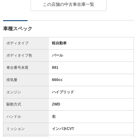
この店舗の中古車在庫一覧
車種スペック
ボディタイプ
軽自動車
ボディタイプ色
パール
車台番号末尾
891
排気量
660cc
エンジン
ハイブリッド
駆動方式
2WD
ハンドル
右
ミッション
インパネCVT