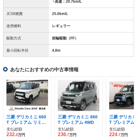
└高速：20.7km/L
JC08燃費
25.0km/L
使用燃料
レギュラー
駆動方式
前輪駆動（FF）
最小回転半径
4.8
m
あなたにおすすめの中古車情報
三菱 デリカミニ 660
三菱 デリカミニ 660
三菱 デリカミニ
T プレミアム リミテ
T プレミアム 4WD
T プレミアム 
ッド エディション 4
支払総額
支払総額
支払総額
WD
232
236
224
.4
万円
.7
万円
.7
万円