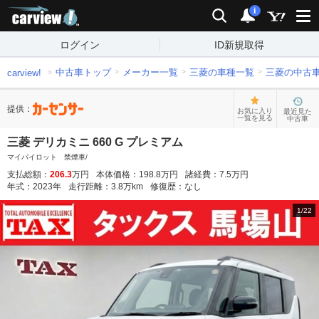
carview!
検索
通知
i
ログイン
ID新規取得
中古車トップ
メーカー一覧
三菱の車種一覧
三菱の中古
carview!
提供：
お気に入り
最近見た
一覧を見る
中古車
三菱 デリカミニ 660 G プレミアム
マイパイロット 禁煙車/
支払総額：
206.3
万円
本体価格：
198.8
万円
諸経費：
7.5
万円
年式：
2023
年
走行距離：
3.8
万km
修復歴：
なし
1
/
22