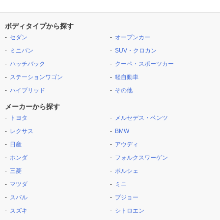
ボディタイプから探す
セダン
オープンカー
ミニバン
SUV・クロカン
ハッチバック
クーペ・スポーツカー
ステーションワゴン
軽自動車
ハイブリッド
その他
メーカーから探す
トヨタ
メルセデス・ベンツ
レクサス
BMW
日産
アウディ
ホンダ
フォルクスワーゲン
三菱
ポルシェ
マツダ
ミニ
スバル
プジョー
スズキ
シトロエン