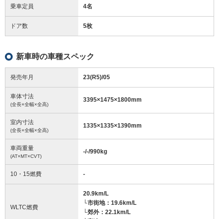
乗車定員
4名
ドア数
5枚
新車時の車種スペック
発売年月
23(R5)/05
車体寸法
3395
×
1475
×
1800
mm
(全長×全幅×全高)
室内寸法
1335
×
1335
×
1390
mm
(全長×全幅×全高)
車両重量
-/-/990
kg
(AT×MT×CVT)
10・15燃費
-
20.9km/L
└市街地：19.6km/L
WLTC燃費
└郊外：22.1km/L