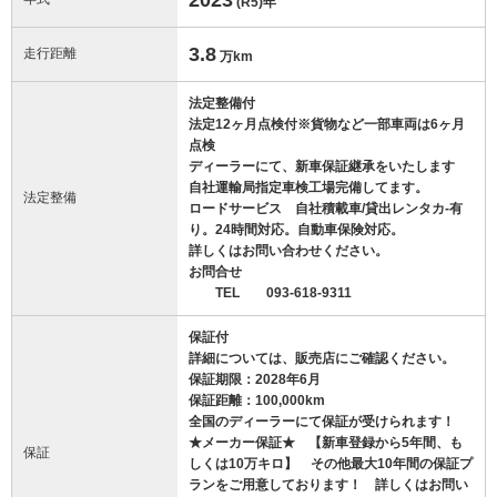
(R5)
年
3.8
走行距離
万km
法定整備付
法定12ヶ月点検付※貨物など一部車両は6ヶ月
点検
ディーラーにて、新車保証継承をいたします
自社運輸局指定車検工場完備してます。
法定整備
ロードサービス 自社積載車/貸出レンタカ-有
り。24時間対応。自動車保険対応。
詳しくはお問い合わせください。
お問合せ
TEL 093-618-9311
保証付
詳細については、販売店にご確認ください。
保証期限：2028年6月
保証距離：100,000km
全国のディーラーにて保証が受けられます！
★メーカー保証★ 【新車登録から5年間、も
保証
しくは10万キロ】 その他最大10年間の保証プ
ランをご用意しております！ 詳しくはお問い