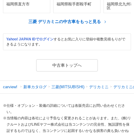
福岡県直方市
福岡県鞍手郡鞍手町
福岡県北九州市
区
三菱 デリカミニの中古車をもっと見る
Yahoo! JAPAN IDでログイン
するとお気に入りに登録や複数見積もりがで
きるようになります。
中古車トップへ
新車カタログ
三菱(MITSUBISHI)
デリカミニ
デリカミニ
carview!
※仕様・オプション・装備の詳細については各販売店にお問い合わせくださ
い。
※当情報の内容は各社により予告なく変更されることがあります。また、(株)リ
クルートおよびLINEヤフー株式会社は当コンテンツの完全性、無誤謬性を保
証するものではなく、当コンテンツに起因するいかなる損害の責も負いかね