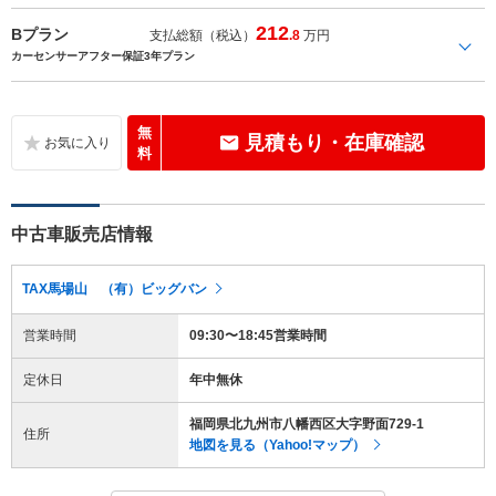
212
Bプラン
支払総額（税込）
.8
万円
カーセンサーアフター保証3年プラン
無
見積もり・在庫確認
料
中古車販売店情報
TAX馬場山 （有）ビッグバン
営業時間
09:30〜18:45営業時間
定休日
年中無休
福岡県北九州市八幡西区大字野面729-1
住所
地図を見る（Yahoo!マップ）