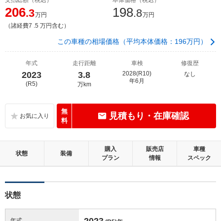
206
198
.3
.8
万円
万円
（諸経費7 .5 万円含む）
この車種の相場価格（平均本体価格：196万円）
年式
走行距離
車検
修復歴
2023
3.8
2028(R10)
なし
年6月
(R5)
万km
無
見積もり・在庫確認
料
購入
販売店
車種
状態
装備
プラン
情報
スペック
状態
2023
年式