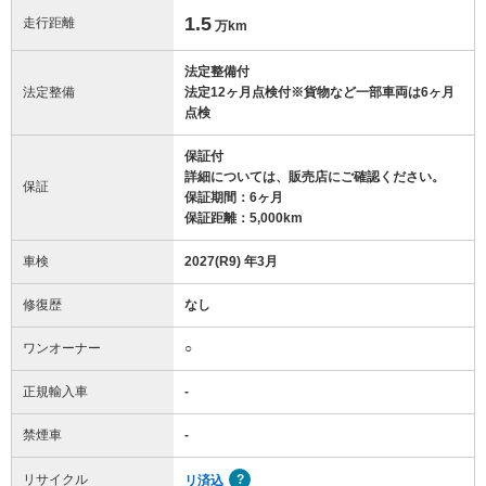
1.5
走行距離
万km
法定整備付
法定整備
法定12ヶ月点検付※貨物など一部車両は6ヶ月
点検
保証付
詳細については、販売店にご確認ください。
保証
保証期間：6ヶ月
保証距離：5,000km
車検
2027(R9) 年3月
修復歴
なし
ワンオーナー
○
正規輸入車
-
禁煙車
-
リサイクル
リ済込