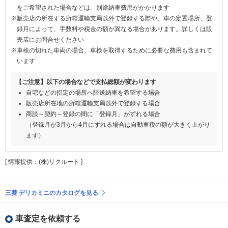
をご希望された場合などは、別途納車費用がかかります
※販売店の所在する所轄運輸支局以外で登録する際や、車の定置場所、登
録月によって、手数料や税金の額が異なる場合があります。詳しくは販
売店にお問合せください
※車検の切れた車両の場合、車検を取得するために必要な費用も含まれて
います
【ご注意】以下の場合などで支払総額が変わります
自宅などの指定の場所へ陸送納車を希望する場合
販売店所在地の所轄運輸支局以外で登録する場合
商談～契約～登録の間に「登録月」がずれる場合
（登録月が3月から4月にずれる場合は自動車税の額が大きく上がり
ます）
[ 情報提供：(株)リクルート ]
三菱 デリカミニのカタログを見る
車査定を依頼する