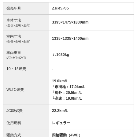
発売年月
23(R5)/05
車体寸法
3395
×
1475
×
1830
mm
(全長×全幅×全高)
室内寸法
1335
×
1335
×
1400
mm
(全長×全幅×全高)
車両重量
-/-/1030
kg
(AT×MT×CVT)
10・15燃費
-
19.0km/L
└市街地：17.0km/L
WLTC燃費
└郊外：20.5km/L
└高速：19.0km/L
JC08燃費
22.2km/L
使用燃料
レギュラー
駆動方式
四輪駆動（4WD）