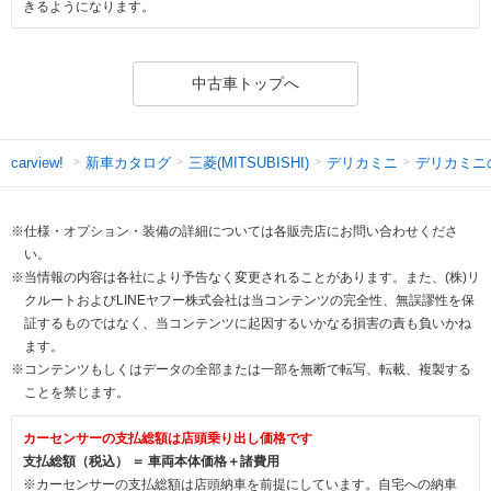
きるようになります。
中古車トップへ
新車カタログ
三菱(MITSUBISHI)
デリカミニ
デリカミニ
carview!
※仕様・オプション・装備の詳細については各販売店にお問い合わせくださ
い。
※当情報の内容は各社により予告なく変更されることがあります。また、(株)リ
クルートおよびLINEヤフー株式会社は当コンテンツの完全性、無誤謬性を保
証するものではなく、当コンテンツに起因するいかなる損害の責も負いかね
ます。
※コンテンツもしくはデータの全部または一部を無断で転写、転載、複製する
ことを禁じます。
カーセンサーの支払総額は店頭乗り出し価格です
支払総額（税込） ＝ 車両本体価格＋諸費用
※カーセンサーの支払総額は店頭納車を前提にしています。自宅への納車