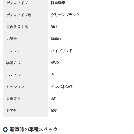
ボディタイプ
軽自動車
ボディタイプ色
グリーンブラック
車台番号末尾
881
排気量
660cc
エンジン
ハイブリッド
駆動方式
4WD
ハンドル
右
ミッション
インパネCVT
乗車定員
4名
ドア数
5枚
新車時の車種スペック