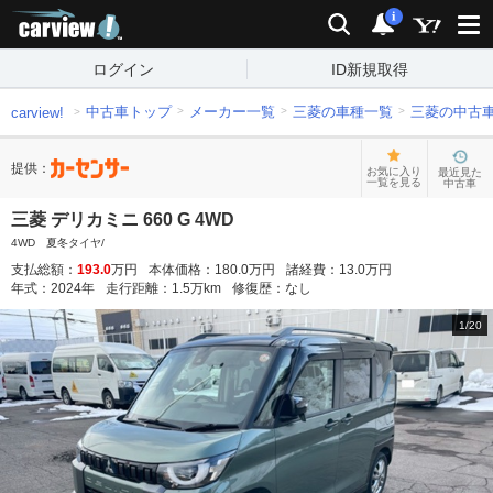
carview!
検索
通知
i
ログイン
ID新規取得
中古車トップ
メーカー一覧
三菱の車種一覧
三菱の中古
carview!
提供：
お気に入り
最近見た
一覧を見る
中古車
三菱 デリカミニ 660 G 4WD
4WD 夏冬タイヤ/
支払総額：
193.0
万円
本体価格：
180.0
万円
諸経費：
13.0
万円
年式：
2024
年
走行距離：
1.5
万km
修復歴：
なし
1
/
20