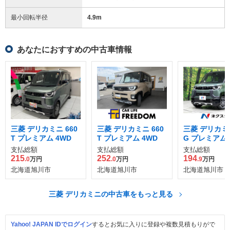
最小回転半径
4.9
m
あなたにおすすめの中古車情報
三菱 デリカミニ 660
三菱 デリカミニ 660
三菱 デリカミニ
T プレミアム 4WD
T プレミアム 4WD
G プレミアム 
支払総額
支払総額
支払総額
215
252
194
.0
万円
.0
万円
.9
万円
北海道旭川市
北海道旭川市
北海道旭川市
三菱 デリカミニの中古車をもっと見る
Yahoo! JAPAN IDでログイン
するとお気に入りに登録や複数見積もりがで