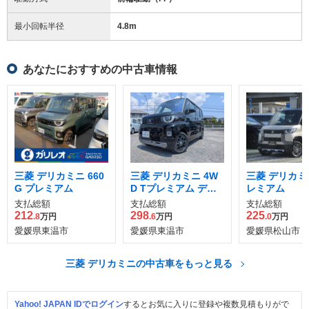
最小回転半径
4.8
m
あなたにおすすめの中古車情報
三菱 デリカミニ 660
三菱 デリカミニ 4W
三菱 デリカミニ
G プレミアム
D Tプレミアム デリ
レミアム
マルパッケージ 69k
支払総額
支払総額
支払総額
m
212
298
225
.8
万円
.6
万円
.0
万円
愛媛県東温市
愛媛県東温市
愛媛県松山市
三菱 デリカミニの中古車をもっと見る
Yahoo! JAPAN IDでログイン
するとお気に入りに登録や複数見積もりがで