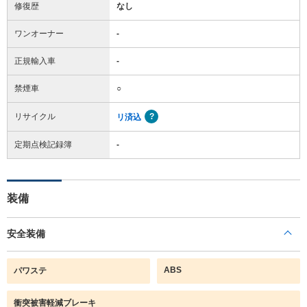
修復歴
なし
ワンオーナー
-
正規輸入車
-
禁煙車
○
リサイクル
リ済込
定期点検記録簿
-
装備
安全装備
ABS
パワステ
衝突被害軽減ブレーキ