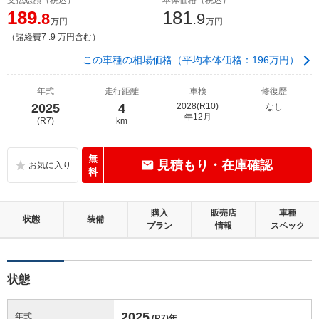
189
181
.8
.9
万円
万円
（諸経費7 .9 万円含む）
この車種の相場価格（平均本体価格：196万円）
年式
走行距離
車検
修復歴
2025
4
2028(R10)
なし
年12月
(R7)
km
無
見積もり・在庫確認
料
購入
販売店
車種
状態
装備
プラン
情報
スペック
状態
2025
年式
(R7)
年