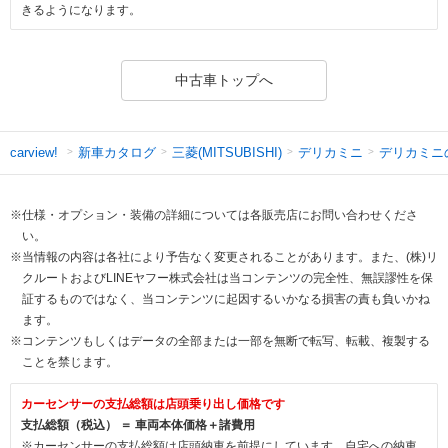
きるようになります。
中古車トップへ
新車カタログ
三菱(MITSUBISHI)
デリカミニ
デリカミニ
carview!
※仕様・オプション・装備の詳細については各販売店にお問い合わせくださ
い。
※当情報の内容は各社により予告なく変更されることがあります。また、(株)リ
クルートおよびLINEヤフー株式会社は当コンテンツの完全性、無誤謬性を保
証するものではなく、当コンテンツに起因するいかなる損害の責も負いかね
ます。
※コンテンツもしくはデータの全部または一部を無断で転写、転載、複製する
ことを禁じます。
カーセンサーの支払総額は店頭乗り出し価格です
支払総額（税込） ＝ 車両本体価格＋諸費用
※カーセンサーの支払総額は店頭納車を前提にしています。自宅への納車