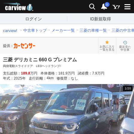
carview!
検索
通知
i
ログイン
ID新規取得
中古車トップ
メーカー一覧
三菱の車種一覧
三菱の中古
carview!
提供：
お気に入り
最近見た
一覧を見る
中古車
三菱 デリカミニ 660 G プレミアム
両側電動スライドドア LEDヘッドランプ/
支払総額：
189.8
万円
本体価格：
181.9
万円
諸経費：
7.9
万円
4
km
年式：
2025
年
走行距離：
修復歴：
なし
1
/
20