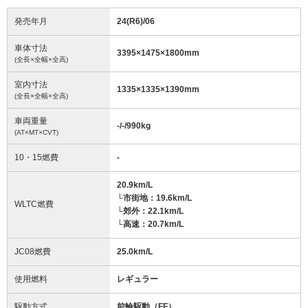
発売年月
24(R6)/06
車体寸法
3395
×
1475
×
1800
mm
(全長×全幅×全高)
室内寸法
1335
×
1335
×
1390
mm
(全長×全幅×全高)
車両重量
-/-/990
kg
(AT×MT×CVT)
10・15燃費
-
20.9km/L
└市街地：19.6km/L
WLTC燃費
└郊外：22.1km/L
└高速：20.7km/L
JC08燃費
25.0km/L
使用燃料
レギュラー
駆動方式
前輪駆動（FF）