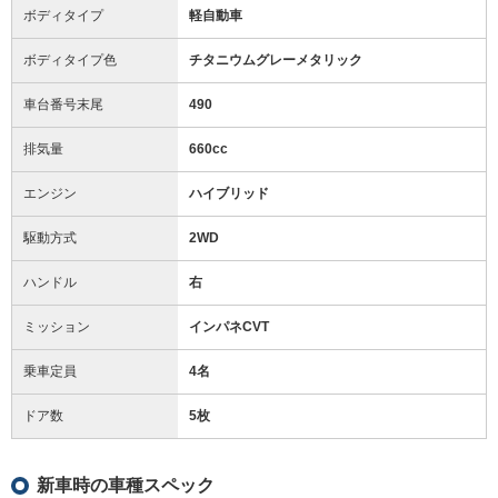
ボディタイプ
軽自動車
ボディタイプ色
チタニウムグレーメタリック
車台番号末尾
490
排気量
660cc
エンジン
ハイブリッド
駆動方式
2WD
ハンドル
右
ミッション
インパネCVT
乗車定員
4名
ドア数
5枚
新車時の車種スペック