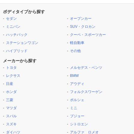
ボディタイプから探す
セダン
オープンカー
ミニバン
SUV・クロカン
ハッチバック
クーペ・スポーツカー
ステーションワゴン
軽自動車
ハイブリッド
その他
メーカーから探す
トヨタ
メルセデス・ベンツ
レクサス
BMW
日産
アウディ
ホンダ
フォルクスワーゲン
三菱
ポルシェ
マツダ
ミニ
スバル
プジョー
スズキ
シトロエン
ダイハツ
アルファ ロメオ