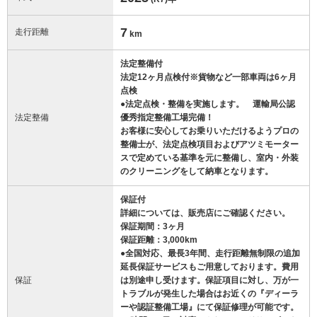
7
走行距離
km
法定整備付
法定12ヶ月点検付※貨物など一部車両は6ヶ月
点検
●法定点検・整備を実施します。 運輸局公認
法定整備
優秀指定整備工場完備！
お客様に安心してお乗りいただけるようプロの
整備士が、法定点検項目およびアツミモーター
スで定めている基準を元に整備し、室内・外装
のクリーニングをして納車となります。
保証付
詳細については、販売店にご確認ください。
保証期間：3ヶ月
保証距離：3,000km
●全国対応、最長3年間、走行距離無制限の追加
延長保証サービスもご用意しております。費用
保証
は別途申し受けます。保証項目に対し、万が一
トラブルが発生した場合はお近くの『ディーラ
ーや認証整備工場』にて保証修理が可能です。