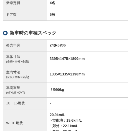
乗車定員
4名
ドア数
5枚
新車時の車種スペック
発売年月
24(R6)/06
車体寸法
3395
×
1475
×
1800
mm
(全長×全幅×全高)
室内寸法
1335
×
1335
×
1390
mm
(全長×全幅×全高)
車両重量
-/-/990
kg
(AT×MT×CVT)
10・15燃費
-
20.9km/L
└市街地：19.6km/L
WLTC燃費
└郊外：22.1km/L