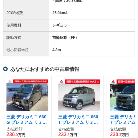
└高速：20.7km/L
JC08燃費
25.0km/L
使用燃料
レギュラー
駆動方式
前輪駆動（FF）
最小回転半径
4.8
m
あなたにおすすめの中古車情報
三菱 デリカミニ 660
三菱 デリカミニ 660
三菱 デリカミニ
G プレミアム リミテ
T プレミアム リミテ
T プレミアム
ッド エディション 4
ッド エディション 4
ッド エディシ
支払総額
支払総額
支払総額
WD
WD
236
233
230
.0
万円
.3
万円
.3
万円