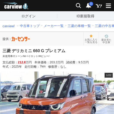
carview!
検索
通知
i
ログイン
ID新規取得
中古車トップ
メーカー一覧
三菱の車種一覧
三菱の中古
carview!
提供：
お気に入り
最近見た
一覧を見る
中古車
三菱 デリカミニ 660 G プレミアム
未使用車/2トーン/Mパイロット/Mビュー/
支払総額：
212.8
万円
本体価格：
203.3
万円
諸経費：
9.5
万円
7
km
年式：
2025
年
走行距離：
修復歴：
なし
1
/
22