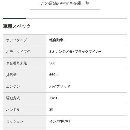
この店舗の中古車在庫一覧
車種スペック
ボディタイプ
軽自動車
ボディタイプ色
Sオレンジメタ×ブラックマイカ+
車台番号末尾
560
排気量
660cc
エンジン
ハイブリッド
駆動方式
2WD
ハンドル
右
ミッション
インパネCVT