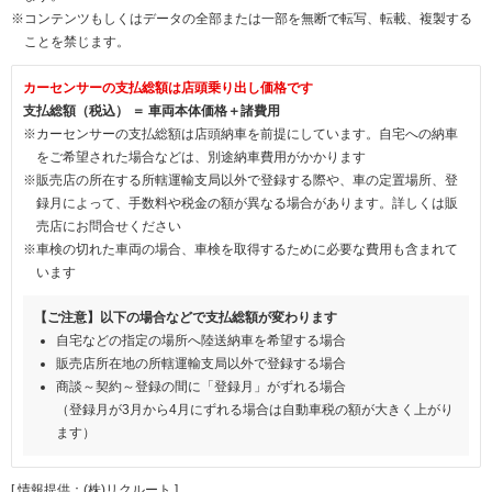
※コンテンツもしくはデータの全部または一部を無断で転写、転載、複製する
ことを禁じます。
カーセンサーの支払総額は店頭乗り出し価格です
支払総額（税込） ＝ 車両本体価格＋諸費用
※カーセンサーの支払総額は店頭納車を前提にしています。自宅への納車
をご希望された場合などは、別途納車費用がかかります
※販売店の所在する所轄運輸支局以外で登録する際や、車の定置場所、登
録月によって、手数料や税金の額が異なる場合があります。詳しくは販
売店にお問合せください
※車検の切れた車両の場合、車検を取得するために必要な費用も含まれて
います
【ご注意】以下の場合などで支払総額が変わります
自宅などの指定の場所へ陸送納車を希望する場合
販売店所在地の所轄運輸支局以外で登録する場合
商談～契約～登録の間に「登録月」がずれる場合
（登録月が3月から4月にずれる場合は自動車税の額が大きく上がり
ます）
[ 情報提供：(株)リクルート ]