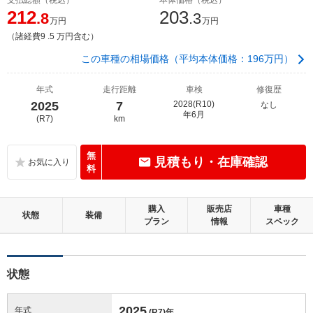
212
203
.8
.3
万円
万円
（諸経費9 .5 万円含む）
この車種の相場価格（平均本体価格：196万円）
年式
走行距離
車検
修復歴
2025
7
2028(R10)
なし
年6月
(R7)
km
無
見積もり・在庫確認
料
購入
販売店
車種
状態
装備
プラン
情報
スペック
状態
2025
年式
(R7)
年