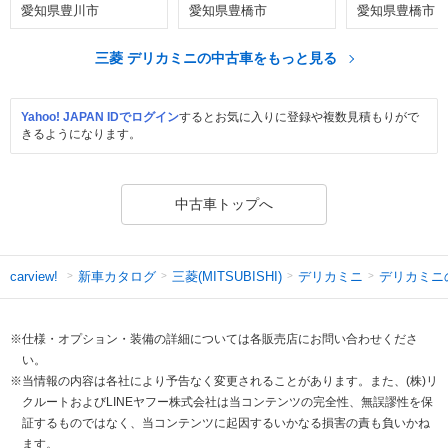
愛知県豊川市
愛知県豊橋市
愛知県豊橋市
三菱 デリカミニの中古車をもっと見る
Yahoo! JAPAN IDでログイン
するとお気に入りに登録や複数見積もりがで
きるようになります。
中古車トップへ
新車カタログ
三菱(MITSUBISHI)
デリカミニ
デリカミニ
carview!
※仕様・オプション・装備の詳細については各販売店にお問い合わせくださ
い。
※当情報の内容は各社により予告なく変更されることがあります。また、(株)リ
クルートおよびLINEヤフー株式会社は当コンテンツの完全性、無誤謬性を保
証するものではなく、当コンテンツに起因するいかなる損害の責も負いかね
ます。