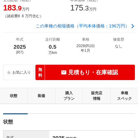
183
175
.9
.3
万円
万円
（諸経費8 .6 万円含む）
この車種の相場価格（平均本体価格：196万円）
年式
走行距離
車検
修復歴
2025
0.5
2028(R10)
なし
年1月
(R7)
万km
無
見積もり・在庫確認
料
購入
販売店
車種
状態
装備
プラン
情報
スペック
状態
2025
年式