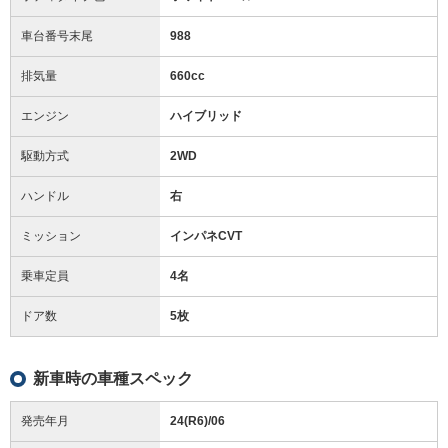
車台番号末尾
988
排気量
660cc
エンジン
ハイブリッド
駆動方式
2WD
ハンドル
右
ミッション
インパネCVT
乗車定員
4名
ドア数
5枚
新車時の車種スペック
発売年月
24(R6)/06