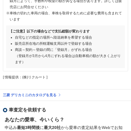
録月によって、手数料や税金の額が異なる場合があります。詳しくは販
売店にお問合せください
※車検の切れた車両の場合、車検を取得するために必要な費用も含まれて
います
【ご注意】以下の場合などで支払総額が変わります
自宅などの指定の場所へ陸送納車を希望する場合
販売店所在地の所轄運輸支局以外で登録する場合
商談～契約～登録の間に「登録月」がずれる場合
（登録月が3月から4月にずれる場合は自動車税の額が大きく上がり
ます）
[ 情報提供：(株)リクルート ]
三菱 デリカミニのカタログを見る
車査定を依頼する
あなたの愛車、今いくら？
申込み
最短3時間後
に
最大20社
から愛車の査定結果をWebでお知