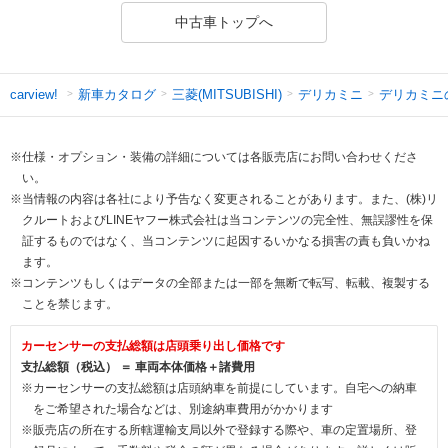
中古車トップへ
新車カタログ
三菱(MITSUBISHI)
デリカミニ
デリカミニ
carview!
※仕様・オプション・装備の詳細については各販売店にお問い合わせくださ
い。
※当情報の内容は各社により予告なく変更されることがあります。また、(株)リ
クルートおよびLINEヤフー株式会社は当コンテンツの完全性、無誤謬性を保
証するものではなく、当コンテンツに起因するいかなる損害の責も負いかね
ます。
※コンテンツもしくはデータの全部または一部を無断で転写、転載、複製する
ことを禁じます。
カーセンサーの支払総額は店頭乗り出し価格です
支払総額（税込） ＝ 車両本体価格＋諸費用
※カーセンサーの支払総額は店頭納車を前提にしています。自宅への納車
をご希望された場合などは、別途納車費用がかかります
※販売店の所在する所轄運輸支局以外で登録する際や、車の定置場所、登