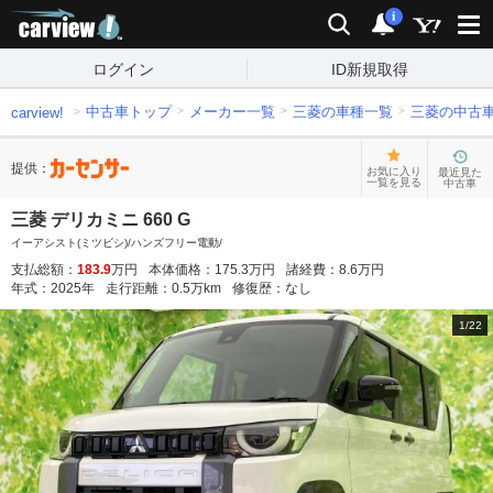
carview!
検索
通知
i
ログイン
ID新規取得
中古車トップ
メーカー一覧
三菱の車種一覧
三菱の中古
carview!
提供：
お気に入り
最近見た
一覧を見る
中古車
三菱 デリカミニ 660 G
イーアシスト(ミツビシ)/ハンズフリー電動/
支払総額：
183.9
万円
本体価格：
175.3
万円
諸経費：
8.6
万円
年式：
2025
年
走行距離：
0.5
万km
修復歴：
なし
1
/
22