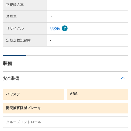
正規輸入車
-
禁煙車
○
リサイクル
リ済込
定期点検記録簿
-
装備
安全装備
ABS
パワステ
衝突被害軽減ブレーキ
クルーズコントロール