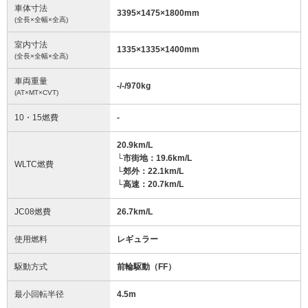
車体寸法
3395
×
1475
×
1800
mm
(全長×全幅×全高)
室内寸法
1335
×
1335
×
1400
mm
(全長×全幅×全高)
車両重量
-/-/970
kg
(AT×MT×CVT)
10・15燃費
-
20.9km/L
└市街地：19.6km/L
WLTC燃費
└郊外：22.1km/L
└高速：20.7km/L
JC08燃費
26.7km/L
使用燃料
レギュラー
駆動方式
前輪駆動（FF）
最小回転半径
4.5
m