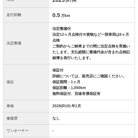
(R7)
年
0.5
走行距離
万km
法定整備付
法定12ヶ月点検付※貨物など一部車両は6ヶ月
点検
法定整備
ご契約からご納車までの間に法定点検を実施い
たします。支払総額に整備代金が含まれ点検記
録簿を発行いたします。
保証付
詳細については、販売店にご確認ください。
保証
保証期間：1ヶ月
保証距離：1,000km
無料保証付、別途有償保証有
車検
2028(R10) 年1月
修復歴
なし
ワンオーナー
-