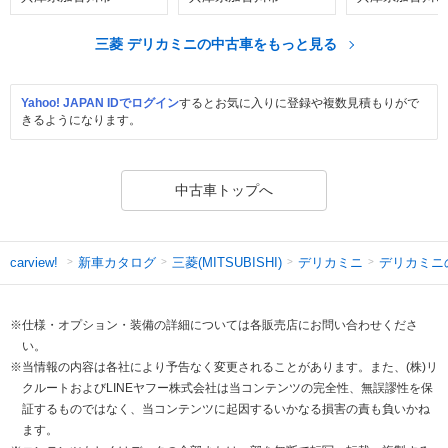
三菱 デリカミニの中古車をもっと見る
Yahoo! JAPAN IDでログイン
するとお気に入りに登録や複数見積もりがで
きるようになります。
中古車トップへ
新車カタログ
三菱(MITSUBISHI)
デリカミニ
デリカミニ
carview!
※仕様・オプション・装備の詳細については各販売店にお問い合わせくださ
い。
※当情報の内容は各社により予告なく変更されることがあります。また、(株)リ
クルートおよびLINEヤフー株式会社は当コンテンツの完全性、無誤謬性を保
証するものではなく、当コンテンツに起因するいかなる損害の責も負いかね
ます。