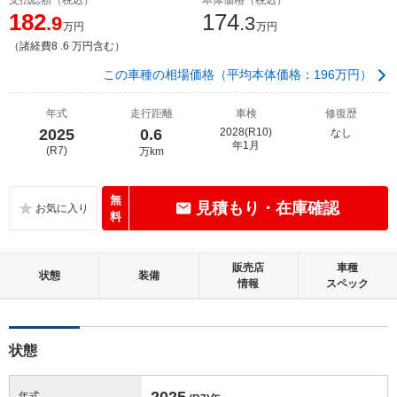
182
174
.9
.3
万円
万円
（諸経費8 .6 万円含む）
この車種の相場価格（平均本体価格：196万円）
年式
走行距離
車検
修復歴
2025
0.6
2028(R10)
なし
年1月
(R7)
万km
無
見積もり・在庫確認
料
販売店
車種
状態
装備
情報
スペック
状態
2025
年式