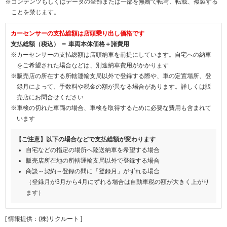
※コンテンツもしくはデータの全部または一部を無断で転写、転載、複製する
ことを禁じます。
カーセンサーの支払総額は店頭乗り出し価格です
支払総額（税込） ＝ 車両本体価格＋諸費用
※カーセンサーの支払総額は店頭納車を前提にしています。自宅への納車
をご希望された場合などは、別途納車費用がかかります
※販売店の所在する所轄運輸支局以外で登録する際や、車の定置場所、登
録月によって、手数料や税金の額が異なる場合があります。詳しくは販
売店にお問合せください
※車検の切れた車両の場合、車検を取得するために必要な費用も含まれて
います
【ご注意】以下の場合などで支払総額が変わります
自宅などの指定の場所へ陸送納車を希望する場合
販売店所在地の所轄運輸支局以外で登録する場合
商談～契約～登録の間に「登録月」がずれる場合
（登録月が3月から4月にずれる場合は自動車税の額が大きく上がり
ます）
[ 情報提供：(株)リクルート ]