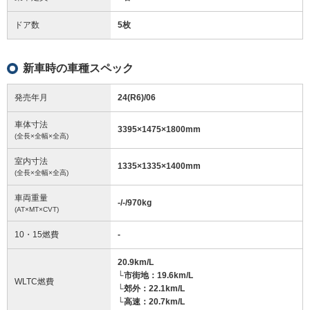
ドア数
5枚
新車時の車種スペック
発売年月
24(R6)/06
車体寸法
3395
×
1475
×
1800
mm
(全長×全幅×全高)
室内寸法
1335
×
1335
×
1400
mm
(全長×全幅×全高)
車両重量
-/-/970
kg
(AT×MT×CVT)
10・15燃費
-
20.9km/L
└市街地：19.6km/L
WLTC燃費
└郊外：22.1km/L
└高速：20.7km/L