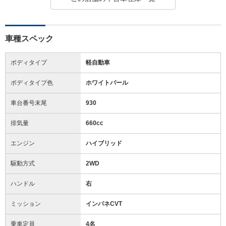
車種スペック
ボディタイプ
軽自動車
ボディタイプ色
ホワイトパール
車台番号末尾
930
排気量
660cc
エンジン
ハイブリッド
駆動方式
2WD
ハンドル
右
ミッション
インパネCVT
乗車定員
4名