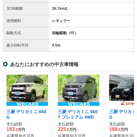
JC08燃費
26.7km/L
使用燃料
レギュラー
駆動方式
前輪駆動（FF）
最小回転半径
4.5
m
あなたにおすすめの中古車情報
三菱 デリカミニ 660
三菱 デリカミニ 660
三菱 デリカミニ
G
T プレミアム 4WD
G
支払総額
支払総額
支払総額
183
225
169
.9
万円
.9
万円
.9
万円
兵庫県加古川市
兵庫県加古川市
兵庫県加古川市