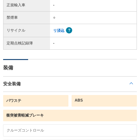
正規輸入車
-
禁煙車
○
リサイクル
リ済込
定期点検記録簿
-
装備
安全装備
ABS
パワステ
衝突被害軽減ブレーキ
クルーズコントロール