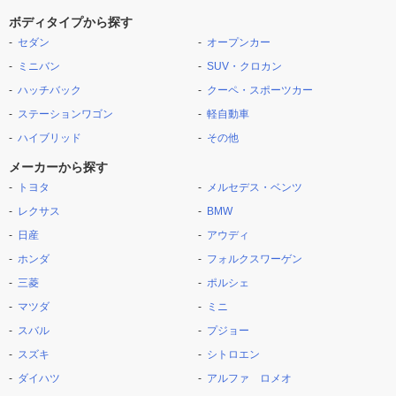
ボディタイプから探す
セダン
オープンカー
ミニバン
SUV・クロカン
ハッチバック
クーペ・スポーツカー
ステーションワゴン
軽自動車
ハイブリッド
その他
メーカーから探す
トヨタ
メルセデス・ベンツ
レクサス
BMW
日産
アウディ
ホンダ
フォルクスワーゲン
三菱
ポルシェ
マツダ
ミニ
スバル
プジョー
スズキ
シトロエン
ダイハツ
アルファ ロメオ