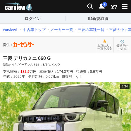
carview!
検索
通知
i
ログイン
ID新規取得
中古車トップ
メーカー一覧
三菱の車種一覧
三菱の中古
carview!
提供：
お気に入り
最近見た
一覧を見る
中古車
三菱 デリカミニ 660 G
新品タイヤ/イーアシスト(ミツビシ)/ハンズ/
支払総額：
182.9
万円
本体価格：
174.3
万円
諸経費：
8.6
万円
年式：
2025
年
走行距離：
0.6
万km
修復歴：
なし
1
/
20