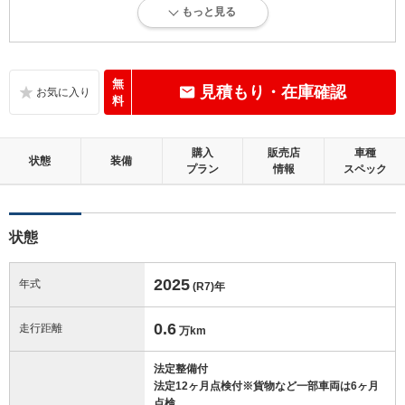
5
総合評価：
もっと見る
目立たない傷・凹み等が少しありますが、概ね良好な状態。走行5万km
未満
内装：
無
見積もり・在庫確認
補修の必要な目立つ損傷、悪臭等がないこと
料
外装：
購入
販売店
車種
補修の必要な目立つ損傷がないこと
状態
装備
プラン
情報
スペック
修復歴：無
状態
この中古車の「車両品質評価書」を見る
2025
年式
(R7)
年
0.6
走行距離
万km
法定整備付
法定12ヶ月点検付※貨物など一部車両は6ヶ月
点検