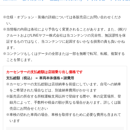
※仕様・オプション・装備の詳細については各販売店にお問い合わせくださ
い。
※当情報の内容は各社により予告なく変更されることがあります。また、(株)リ
クルートおよびLINEヤフー株式会社は当コンテンツの完全性、無誤謬性を保
証するものではなく、当コンテンツに起因するいかなる損害の責も負いかね
ます。
※コンテンツもしくはデータの全部または一部を無断で転写、転載、複製する
ことを禁じます。
カーセンサーの支払総額は店頭乗り出し価格です
支払総額（税込） ＝ 車両本体価格＋諸費用
※カーセンサーの支払総額は店頭納車を前提にしています。自宅への納車
をご希望された場合などは、別途納車費用がかかります
※販売店の所在する所轄運輸支局以外で登録する際や、車の定置場所、登
録月によって、手数料や税金の額が異なる場合があります。詳しくは販
売店にお問合せください
※車検の切れた車両の場合、車検を取得するために必要な費用も含まれて
います