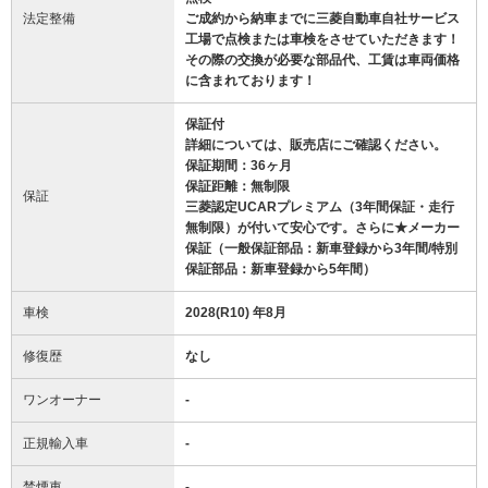
法定整備
ご成約から納車までに三菱自動車自社サービス
工場で点検または車検をさせていただきます！
その際の交換が必要な部品代、工賃は車両価格
に含まれております！
保証付
詳細については、販売店にご確認ください。
保証期間：36ヶ月
保証距離：無制限
保証
三菱認定UCARプレミアム（3年間保証・走行
無制限）が付いて安心です。さらに★メーカー
保証（一般保証部品：新車登録から3年間/特別
保証部品：新車登録から5年間）
車検
2028(R10) 年8月
修復歴
なし
ワンオーナー
-
正規輸入車
-
禁煙車
-