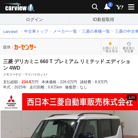
carview!
検索
通知
i
ログイン
ID新規取得
中古車トップ
メーカー一覧
三菱の車種一覧
三菱の中古
carview!
提供：
お気に入り
最近見た
一覧を見る
中古車
三菱 デリカミニ 660 T プレミアム リミテッド エディショ
ン 4WD
メモリーナビ・マイパイロット/
支払総額：
234.9
万円
本体価格：
226.0
万円
諸経費：
8.9
万円
年式：
2025
年
走行距離：
0.6
万km
修復歴：
なし
1
/
20