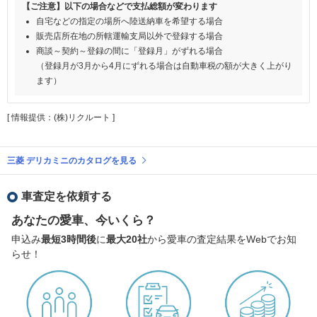
【ご注意】以下の場合などで支払総額が変わります
自宅などの指定の場所へ陸送納車を希望する場合
販売店所在地の所轄運輸支局以外で登録する場合
商談～契約～登録の間に「登録月」がずれる場合
（登録月が3月から4月にずれる場合は自動車税の額が大きく上がり
ます）
[ 情報提供：(株)リクルート ]
三菱 デリカミニのカタログを見る
車査定を依頼する
あなたの愛車、今いくら？
申込み
最短3時間後
に
最大20社
から愛車の査定結果をWebでお知
らせ！