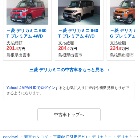
三菱 デリカミニ 660
三菱 デリカミニ 660
三菱 デリカミニ
T プレミアム 4WD
T プレミアム 4WD
G プレミアム
ッド エディシ
支払総額
支払総額
支払総額
WD
201
284
224
.4
万円
.0
万円
.9
万円
島根県出雲市
島根県出雲市
島根県出雲市
三菱 デリカミニの中古車をもっと見る
Yahoo! JAPAN IDでログイン
するとお気に入りに登録や複数見積もりがで
きるようになります。
中古車トップへ
新車カタログ
三菱(MITSUBISHI)
デリカミニ
デリカミニ
carview!