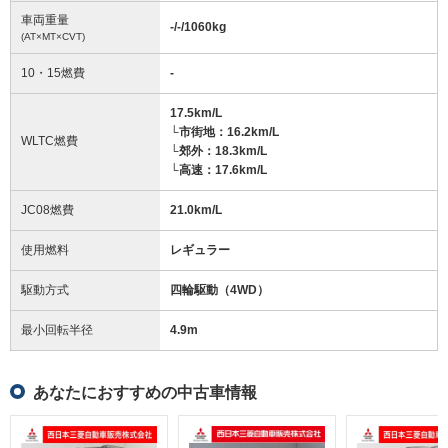
車両重量
-/-/1060
kg
(AT×MT×CVT)
10・15燃費
-
17.5km/L
└市街地：16.2km/L
WLTC燃費
└郊外：18.3km/L
└高速：17.6km/L
JC08燃費
21.0km/L
使用燃料
レギュラー
駆動方式
四輪駆動（4WD）
最小回転半径
4.9
m
あなたにおすすめの中古車情報