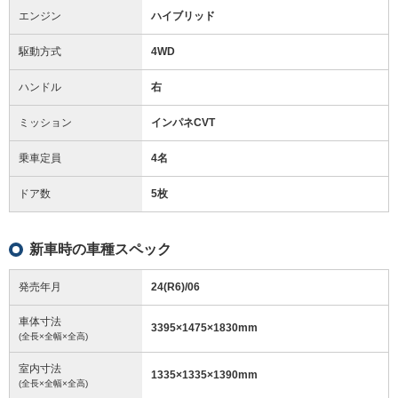
エンジン
ハイブリッド
駆動方式
4WD
ハンドル
右
ミッション
インパネCVT
乗車定員
4名
ドア数
5枚
新車時の車種スペック
発売年月
24(R6)/06
車体寸法
3395
×
1475
×
1830
mm
(全長×全幅×全高)
室内寸法
1335
×
1335
×
1390
mm
(全長×全幅×全高)