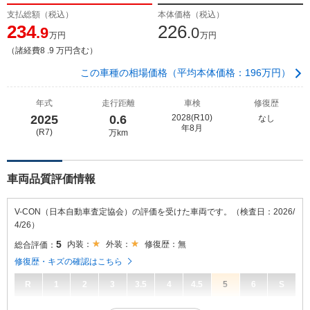
支払総額（税込）
本体価格（税込）
234
226
.9
.0
万円
万円
（諸経費8 .9 万円含む）
この車種の相場価格（平均本体価格：196万円）
年式
走行距離
車検
修復歴
2025
0.6
2028(R10)
なし
年8月
(R7)
万km
車両品質評価情報
V-CON（日本自動車査定協会）の評価を受けた車両です。（検査日：2026/
4/26）
5
内装：
外装：
修復歴：無
総合評価：
修復歴・キズの確認はこちら
R
1
2
3
3.5
4
4.5
5
6
S