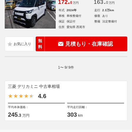
.
.
172
163
0
0
万円
万円
年式
2024年
走行
2.3万km
車検
車検整備付
修復
あり
保証
保証付
整備
法定整備付
住所
愛知県 西尾市
無
見積もり・在庫確認
料
1
〜
9
/
9
件
三菱 デリカミニ 中古車相場
4.6
平均本体価格：
平均走行距離：
245
303
.3
万円
km