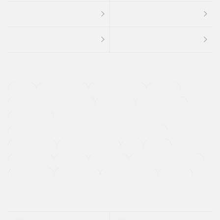
４ＷＤ
定期点検記録簿
ワンオーナーカー
福祉車両
メーカー系販売店取り扱い車
修復歴無し
アルミホイール
寒冷地仕様車
過給機設定モデル（ターボ・スーパーチャージャーなど)
ETC
CDプレーヤー
カーナビゲーション
禁煙車
法定整備付き
保証付き
エアバッグ
ディスチャージドランプ
支払総顔あり
クーポンあり
車両品質評価書付
新着車両