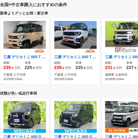
全国×中古車購入におすすめの条件
新車よりグッとお得！新古車
三菱 デリカミニ 660 T プレミアム ルーフレール シートヒーター ハンドルヒー
三菱 デリカミニ 660 T プレミアム ルーフレール シートヒーター ハンドルヒー
総額
本体
総額
本体
総額
本体
239
225
239
225
231
227
.0
万円
.9
万円
.0
万円
.9
万円
.9
万円
.9
千葉県 八千代市
千葉県 八千代市
福岡県 久留米市
2026年/10km
2026年/10km
2026年/10km
状態が良い低走行車両
三菱 デリカミニ 660 G イーアシスト(ミツビシ)/電動スライドドア/
三菱 デリカミニ 660 G 新品タイヤ/イーアシスト(ミツビシ)/ハンズ