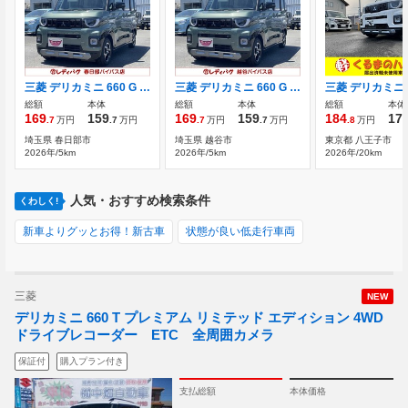
三菱 デリカミニ 660 G 届出済未使用車
三菱 デリカミニ 660 G 届出済未使用車
総額
本体
総額
本体
総額
本体
169
159
169
159
184
17
.7
万円
.7
万円
.7
万円
.7
万円
.8
万円
埼玉県 春日部市
埼玉県 越谷市
東京都 八王子市
2026年/5km
2026年/5km
2026年/20km
人気・おすすめ検索条件
くわしく!
新車よりグッとお得！新古車
状態が良い低走行車両
三菱
NEW
デリカミニ 660 T プレミアム リミテッド エディション 4WD
ドライブレコーダー ETC 全周囲カメラ
保証付
購入プラン付き
支払総額
本体価格