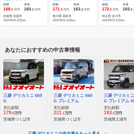
総額
本体
総額
本体
総額
本体
168
160
171
163
172
165
.9
万円
.2
万円
.9
万円
.2
万円
.0
万円
.0
佐賀県 佐賀市
香川県 高松市
埼玉県 吉川市
2025年/0.9万km
2025年/0.6万km
2023年/0.5万km
あなたにおすすめの中古車情報
三菱 デリカミニ 660
三菱 デリカミニ 660
三菱 デリカミニ 
G
G プレミアム
G プレミアム 4
支払総額
支払総額
支払総額
179
221
193
.8
万円
.1
万円
.0
万円
茨城県つくば市
茨城県つくば市
茨城県土浦市
三菱 デリカミニの中古車をもっと見る