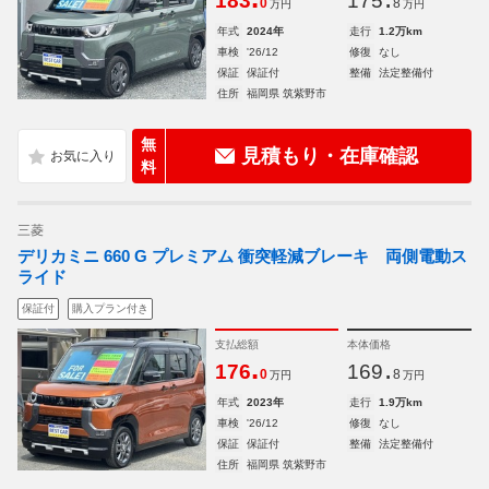
183
175
0
8
万円
万円
年式
2024年
走行
1.2万km
車検
'26/12
修復
なし
保証
保証付
整備
法定整備付
住所
福岡県 筑紫野市
無
見積もり・在庫確認
料
三菱
デリカミニ 660 G プレミアム 衝突軽減ブレーキ 両側電動ス
ライド
保証付
購入プラン付き
支払総額
本体価格
.
.
176
169
0
8
万円
万円
年式
2023年
走行
1.9万km
車検
'26/12
修復
なし
保証
保証付
整備
法定整備付
住所
福岡県 筑紫野市