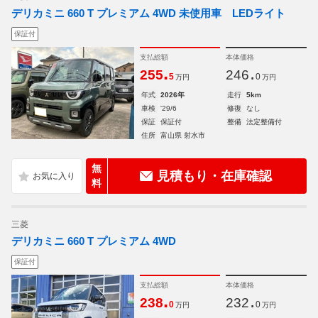
デリカミニ 660 T プレミアム 4WD 未使用車 LEDライト
保証付
支払総額
本体価格
.
.
255
246
5
0
万円
万円
年式
2026年
走行
5km
車検
'29/6
修復
なし
保証
保証付
整備
法定整備付
住所
富山県 射水市
無
見積もり・在庫確認
料
三菱
デリカミニ 660 T プレミアム 4WD
保証付
支払総額
本体価格
.
.
238
232
0
0
万円
万円