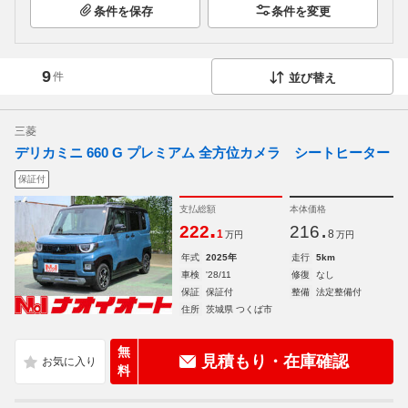
条件を保存
条件を変更
9
件
並び替え
三菱
デリカミニ 660 G プレミアム 全方位カメラ シートヒーター
保証付
支払総額
本体価格
.
.
222
216
1
8
万円
万円
年式
2025年
走行
5km
車検
'28/11
修復
なし
保証
保証付
整備
法定整備付
住所
茨城県 つくば市
無
見積もり・在庫確認
料