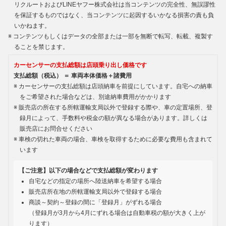
リクルートおよびLINEヤフー株式会社は当コンテンツの完全性、無誤謬性
を保証するものではなく、当コンテンツに起因するいかなる損害の責も負
いかねます。
コンテンツもしくはデータの全部または一部を無断で転写、転載、複製す
ることを禁じます。
カーセンサーの支払総額は店頭乗り出し価格です
支払総額（税込） ＝ 車両本体価格＋諸費用
カーセンサーの支払総額は店頭納車を前提にしています。自宅への納車
をご希望された場合などは、別途納車費用がかかります
販売店の所在する所轄運輸支局以外で登録する際や、車の定置場所、登
録月によって、手数料や税金の額が異なる場合があります。詳しくは
販売店にお問合せください
車検の切れた車両の場合、車検を取得するために必要な費用も含まれて
います
【ご注意】以下の場合などで支払総額が変わります
自宅などの指定の場所へ陸送納車を希望する場合
販売店所在地の所轄運輸支局以外で登録する場合
商談～契約～登録の間に「登録月」がずれる場合
（登録月が3月から4月にずれる場合は自動車税の額が大きく上が
ります）