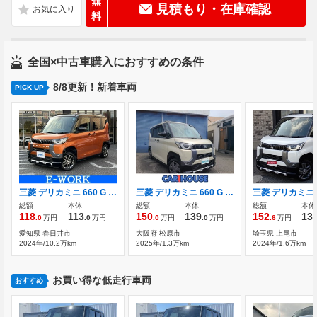
無
見積もり・在庫確認
料
全国×中古車購入におすすめの条件
8/8更新！新着車両
PICK UP
三菱 デリカミニ 660 G プレミアム デジタルインナーミラー 両側電動スライド
三菱 デリカミニ 660 G 衝突軽減B ミラー型バックカメラ 左パワー
総額
本体
総額
本体
総額
本体
118
113
150
139
152
13
.0
万円
.0
万円
.0
万円
.0
万円
.6
万円
愛知県 春日井市
大阪府 松原市
埼玉県 上尾市
2024年/10.2万km
2025年/1.3万km
2024年/1.6万km
お買い得な低走行車両
おすすめ