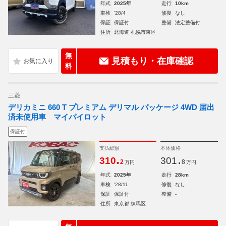
年式
2025年
走行
10km
車検
'28/4
修復
なし
保証
保証付
整備
法定整備付
住所
北海道 札幌市東区
無
見積もり・在庫確認
料
三菱
デリカミニ 660 T プレミアム デリマル パッケージ 4WD 届出
済未使用車 マイパイロット
保証付
支払総額
本体価格
.
.
310
301
2
8
万円
万円
年式
2025年
走行
28km
車検
'28/11
修復
なし
保証
保証付
整備
-
住所
東京都 練馬区