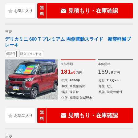
無
見積もり・在庫確認
料
三菱
デリカミニ 660 T プレミアム 両側電動スライド 衝突軽減ブ
レーキ
保証付
購入プラン付き
支払総額
本体価格
.
.
181
169
0
8
万円
万円
年式
2024年
走行
2.7万km
車検
車検整備付
修復
なし
保証
保証付
整備
法定整備付
住所
福岡県 筑紫野市
無
見積もり・在庫確認
料
三菱