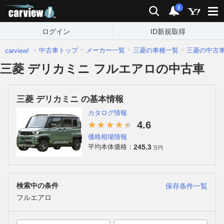
carview!
検索
通知
i
ログイン
ID新規取得
中古車トップ
メーカー一覧
三菱の車種一覧
三菱の中古
carview!
三菱 デリカミニ フルエアロの中古車
三菱 デリカミニ の基本情報
カタログ情報
4.6
価格相場情報
245.3
平均本体価格：
万円
検索中の条件
保存条件一覧
フルエアロ