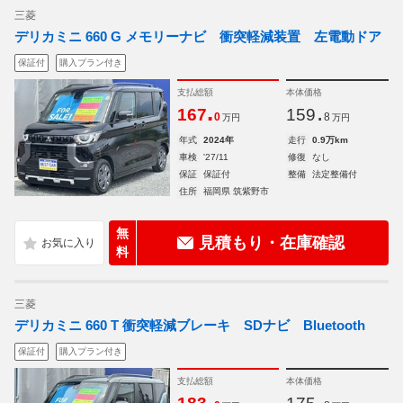
三菱
デリカミニ 660 G メモリーナビ 衝突軽減装置 左電動ドア
保証付
購入プラン付き
支払総額
本体価格
.
.
167
159
0
8
万円
万円
年式
2024年
走行
0.9万km
車検
'27/11
修復
なし
保証
保証付
整備
法定整備付
住所
福岡県 筑紫野市
無
見積もり・在庫確認
料
三菱
デリカミニ 660 T 衝突軽減ブレーキ SDナビ Bluetooth
保証付
購入プラン付き
支払総額
本体価格
.
.