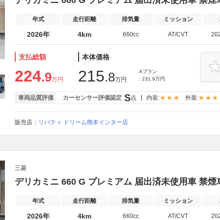
デリカミニ 660 G プレミアム 届出済未使用車 禁煙
年式
走行距離
排気量
ミッション
2026年
4km
660cc
AT/CVT
20
支払総額
本体価格
224
215
Aプラン
.9
.8
万円
万円
: 231.9万円
S
車両品質評価
カーセンサー評価認定
点
内装:
外装:
販売店：
リバティ ドリーム熊本インター店
三菱
デリカミニ 660 G プレミアム 届出済未使用車 禁煙
年式
走行距離
排気量
ミッション
2026年
4km
660cc
AT/CVT
20