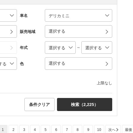
車名
選択する
販売地域
～
年式
選択する
色
上限なし
条件クリア
検索（
2,225
）
1
2
3
4
5
6
7
8
9
10
次へ
最後