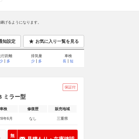
継げるようになります。
通知設定
お気に入り一覧を見る
走行距離
排気量
車検
少
多
少
多
長
短
保証付
B ミラー型
車検
修復歴
販売地域
28年6月
なし
三重県
無