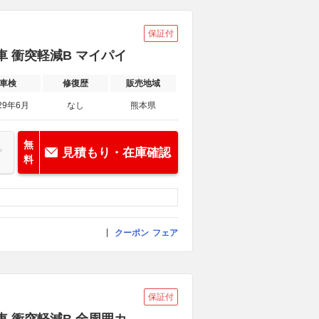
保証付
車 衝突軽減B マイパイ
車検
修復歴
販売地域
29年6月
なし
熊本県
無
見積もり・在庫確認
料
クーポン
フェア
保証付