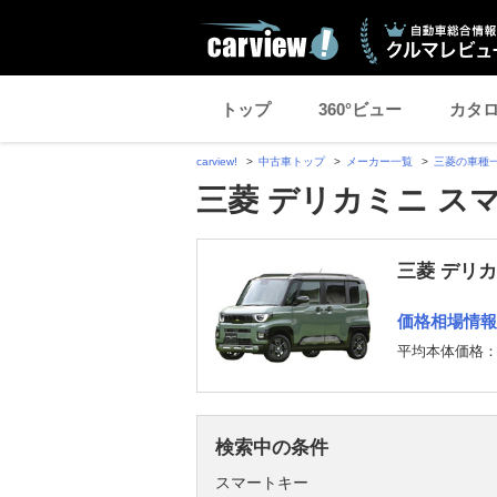
トップ
360°ビュー
カタ
carview!
中古車トップ
メーカー一覧
三菱の車種
三菱 デリカミニ ス
三菱 デリ
価格相場情報
平均本体価格
検索中の条件
スマートキー