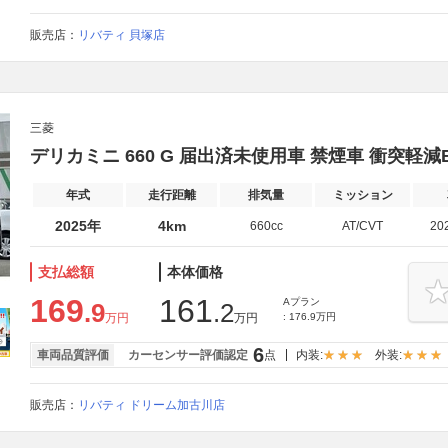
販売店：
リバティ 貝塚店
三菱
デリカミニ 660 G 届出済未使用車 禁煙車 衝突軽減B
年式
走行距離
排気量
ミッション
2025年
4km
660cc
AT/CVT
20
支払総額
本体価格
169
161
Aプラン
.9
.2
万円
万円
: 176.9万円
6
車両品質評価
カーセンサー評価認定
点
内装:
外装:
販売店：
リバティ ドリーム加古川店