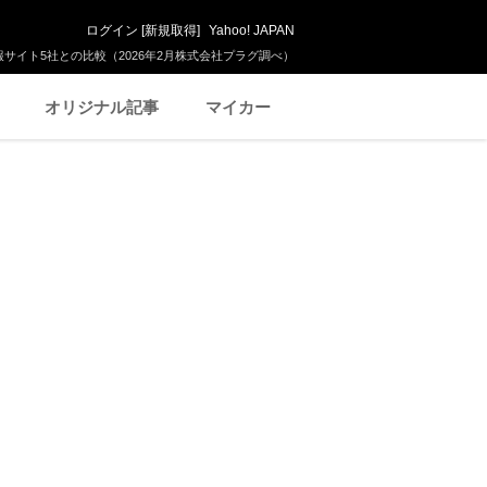
ログイン
[
新規取得
]
Yahoo! JAPAN
サイト5社との比較（2026年2月株式会社プラグ調べ）
オリジナル記事
マイカー