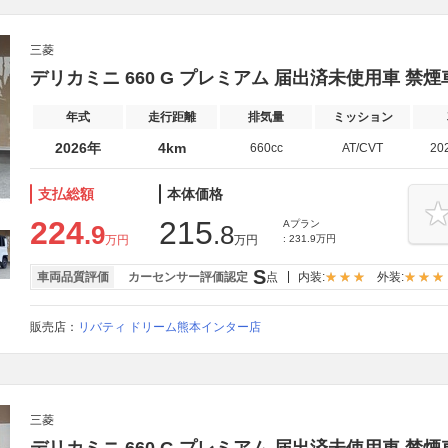
三菱
デリカミニ 660 G プレミアム 届出済未使用車 禁煙
年式
走行距離
排気量
ミッション
2026年
4km
660cc
AT/CVT
20
支払総額
本体価格
224
215
Aプラン
.9
.8
万円
万円
: 231.9万円
S
車両品質評価
カーセンサー評価認定
点
内装:
外装:
販売店：
リバティ ドリーム熊本インター店
三菱