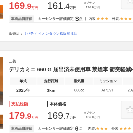
169
161
Aプラン
.9
.4
万円
万円
: 176.9万円
S
車両品質評価
カーセンサー評価認定
点
内装:
外装:
販売店：
リバティ イオンタウン松阪船江店
三菱
デリカミニ 660 G 届出済未使用車 禁煙車 衝突軽減
年式
走行距離
排気量
ミッション
2025年
3km
660cc
AT/CVT
20
支払総額
本体価格
179
169
Aプラン
.9
.7
万円
万円
: 186.9万円
6
車両品質評価
カーセンサー評価認定
点
内装:
外装: