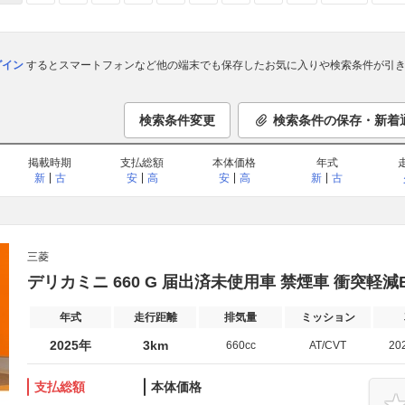
ログイン
するとスマートフォンなど他の端末でも保存したお気に入りや検索条件が引き
検索条件変更
検索条件の保存・新着
掲載時期
支払総額
本体価格
年式
新
古
安
高
安
高
新
古
三菱
デリカミニ 660 G 届出済未使用車 禁煙車 衝突軽減
年式
走行距離
排気量
ミッション
2025年
3km
660cc
AT/CVT
20
支払総額
本体価格