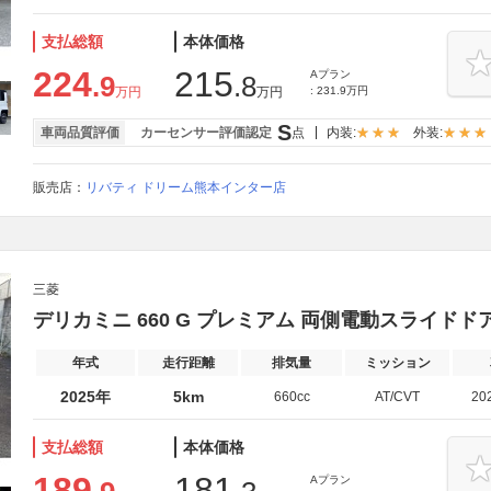
支払総額
本体価格
224
215
Aプラン
.9
.8
万円
万円
: 231.9万円
S
車両品質評価
カーセンサー評価認定
点
内装:
外装:
販売店：
リバティ ドリーム熊本インター店
三菱
デリカミニ 660 G プレミアム 両側電動スライド
年式
走行距離
排気量
ミッション
2025年
5km
660cc
AT/CVT
20
支払総額
本体価格
189
181
Aプラン