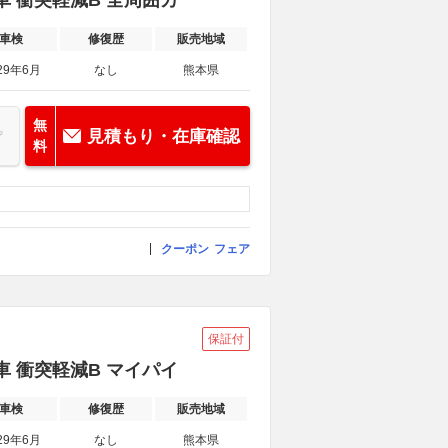
車 衝突軽減B 全周囲カ
車検
修復歴
販売地域
29年6月
なし
熊本県
無
見積もり・在庫確認
料
クーポン
フェア
保証付
車 衝突軽減B マイパイ
車検
修復歴
販売地域
29年6月
なし
熊本県