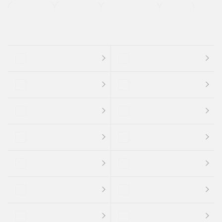
支払総顔あり
クーポンあり
車両品質評価書付
新着車両