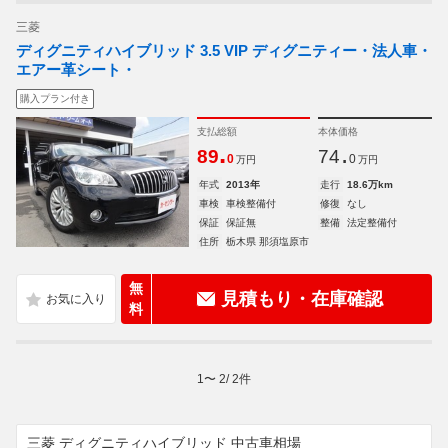
三菱
ディグニティハイブリッド 3.5 VIP ディグニティー・法人車・
エアー革シート・
購入プラン付き
支払総額
本体価格
.
.
89
74
0
0
万円
万円
年式
2013年
走行
18.6万km
車検
車検整備付
修復
なし
保証
保証無
整備
法定整備付
住所
栃木県 那須塩原市
無
見積もり・在庫確認
料
1
〜
2
/
2
件
三菱 ディグニティハイブリッド 中古車相場