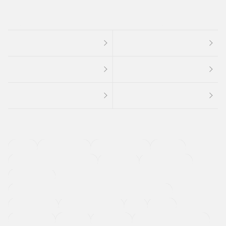
４ＷＤ
定期点検記録簿
ワンオーナーカー
福祉車両
メーカー系販売店取り扱い車
修復歴無し
アルミホイール
寒冷地仕様車
過給機設定モデル（ターボ・スーパーチャージャーなど)
ETC
CDプレーヤー
カーナビゲーション
禁煙車
法定整備付き
保証付き
エアバッグ
ディスチャージドランプ