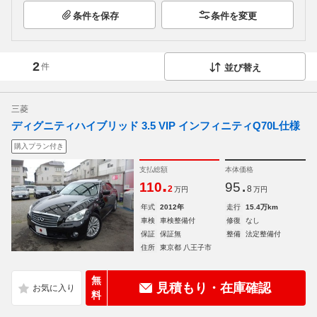
条件を保存
条件を変更
2
件
並び替え
三菱
ディグニティハイブリッド 3.5 VIP インフィニティQ70L仕様
購入プラン付き
支払総額
本体価格
.
.
110
95
2
8
万円
万円
年式
2012年
走行
15.4万km
車検
車検整備付
修復
なし
保証
保証無
整備
法定整備付
住所
東京都 八王子市
無
見積もり・在庫確認
料