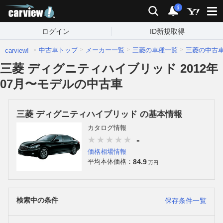
carview!
検索
通知
i
ログイン
ID新規取得
中古車トップ
メーカー一覧
三菱の車種一覧
三菱の中古
carview!
三菱 ディグニティハイブリッド 2012年
07月〜モデルの中古車
三菱 ディグニティハイブリッド の基本情報
カタログ情報
-
価格相場情報
84.9
平均本体価格：
万円
検索中の条件
保存条件一覧