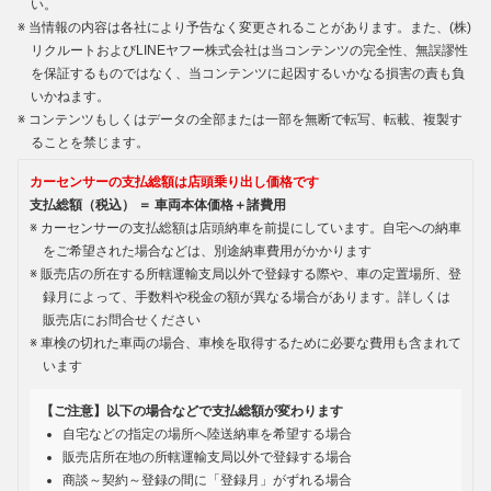
い。
当情報の内容は各社により予告なく変更されることがあります。また、(株)
リクルートおよびLINEヤフー株式会社は当コンテンツの完全性、無誤謬性
を保証するものではなく、当コンテンツに起因するいかなる損害の責も負
いかねます。
コンテンツもしくはデータの全部または一部を無断で転写、転載、複製す
ることを禁じます。
カーセンサーの支払総額は店頭乗り出し価格です
支払総額（税込） ＝ 車両本体価格＋諸費用
カーセンサーの支払総額は店頭納車を前提にしています。自宅への納車
をご希望された場合などは、別途納車費用がかかります
販売店の所在する所轄運輸支局以外で登録する際や、車の定置場所、登
録月によって、手数料や税金の額が異なる場合があります。詳しくは
販売店にお問合せください
車検の切れた車両の場合、車検を取得するために必要な費用も含まれて
います
【ご注意】以下の場合などで支払総額が変わります
自宅などの指定の場所へ陸送納車を希望する場合
販売店所在地の所轄運輸支局以外で登録する場合
商談～契約～登録の間に「登録月」がずれる場合