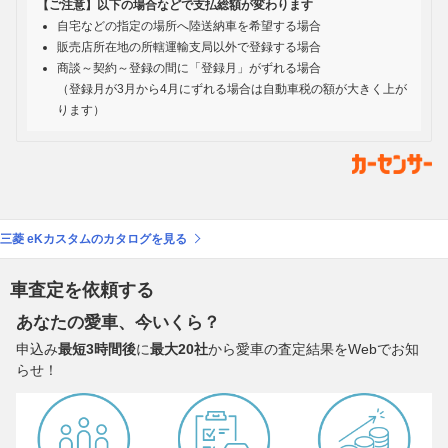
【ご注意】以下の場合などで支払総額が変わります
自宅などの指定の場所へ陸送納車を希望する場合
販売店所在地の所轄運輸支局以外で登録する場合
商談～契約～登録の間に「登録月」がずれる場合
（登録月が3月から4月にずれる場合は自動車税の額が大きく上が
ります）
三菱 eKカスタムのカタログを見る
車査定を依頼する
あなたの愛車、今いくら？
申込み
最短3時間後
に
最大20社
から愛車の査定結果をWebでお知
らせ！