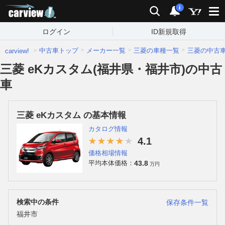
carview!
検索
通知
i
ログイン
ID新規取得
中古車トップ
メーカー一覧
三菱の車種一覧
三菱の中古
carview!
三菱 eKカスタム(福井県・福井市)の中古
車
三菱 eKカスタム の基本情報
カタログ情報
4.1
価格相場情報
43.8
平均本体価格：
万円
検索中の条件
保存条件一覧
福井市