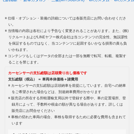
carview!
仕様・オプション・装備の詳細については各販売店にお問い合わせくださ
い。
当情報の内容は各社により予告なく変更されることがあります。また、(株)
リクルートおよびLINEヤフー株式会社は当コンテンツの完全性、無誤謬性
を保証するものではなく、当コンテンツに起因するいかなる損害の責も負
いかねます。
コンテンツもしくはデータの全部または一部を無断で転写、転載、複製す
ることを禁じます。
カーセンサーの支払総額は店頭乗り出し価格です
支払総額（税込） ＝ 車両本体価格＋諸費用
カーセンサーの支払総額は店頭納車を前提にしています。自宅への納車
をご希望された場合などは、別途納車費用がかかります
販売店の所在する所轄運輸支局以外で登録する際や、車の定置場所、登
録月によって、手数料や税金の額が異なる場合があります。詳しくは
販売店にお問合せください
車検の切れた車両の場合、車検を取得するために必要な費用も含まれて
います