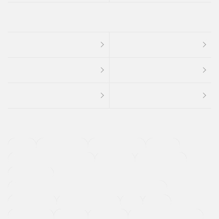
４ＷＤ
定期点検記録簿
ワンオーナーカー
福祉車両
メーカー系販売店取り扱い車
修復歴無し
アルミホイール
寒冷地仕様車
過給機設定モデル（ターボ・スーパーチャージャーなど)
ETC
CDプレーヤー
カーナビゲーション
禁煙車
法定整備付き
保証付き
エアバッグ
ディスチャージドランプ