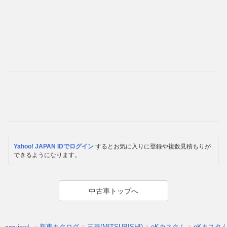
Yahoo! JAPAN IDでログイン
するとお気に入りに登録や複数見積もりが
できるようになります。
中古車トップへ
新車カタログ
三菱(MITSUBISHI)
eKカスタム
eKカスタ