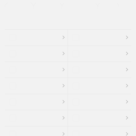
支払総顔あり
クーポンあり
車両品質評価書付
新着車両