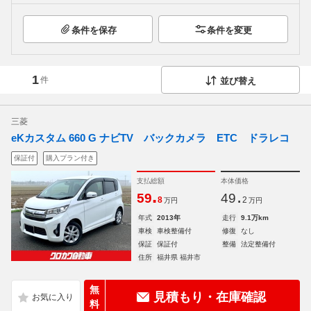
条件を保存
条件を変更
1
件
並び替え
三菱
eKカスタム 660 G ナビTV バックカメラ ETC ドラレコ
保証付
購入プラン付き
支払総額
本体価格
.
.
59
49
8
2
万円
万円
年式
2013年
走行
9.1万km
車検
車検整備付
修復
なし
保証
保証付
整備
法定整備付
住所
福井県 福井市
無
見積もり・在庫確認
料