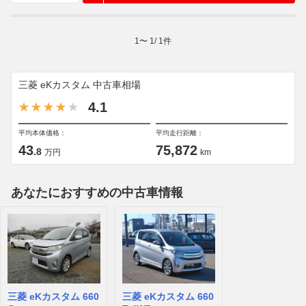
1
〜
1
/
1
件
三菱 eKカスタム 中古車相場
4.1
平均本体価格：
平均走行距離：
43
75,872
.8
万円
km
あなたにおすすめの中古車情報
三菱 eKカスタム 660
三菱 eKカスタム 660