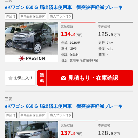
三菱
eKワゴン 660 G 届出済未使用車 衝突被害軽減ブレーキ
保証付
車両品質保証書付
購入プラン付き
支払総額
本体価格
.
.
134
125
9
9
万円
万円
年式
2026年
走行
7km
車検
'29/6
修復
なし
保証
保証付
整備
-
住所
愛知県 名古屋市緑区
無
見積もり・在庫確認
料
三菱
eKワゴン 660 G 届出済未使用車 衝突被害軽減ブレーキ
保証付
車両品質保証書付
購入プラン付き
支払総額
本体価格
.
.
137
128
9
9
万円
万円