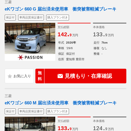
三菱
eKワゴン 660 G 届出済未使用車 衝突被害軽減ブレーキ
保証付
車両品質保証書付
購入プラン付き
支払総額
本体価格
.
.
142
133
9
9
万円
万円
年式
2026年
走行
7km
車検
'29/6
修復
なし
保証
保証付
整備
-
住所
愛知県 豊田市
無
見積もり・在庫確認
料
三菱
eKワゴン 660 M 届出済未使用車 衝突被害軽減ブレーキ
保証付
車両品質保証書付
購入プラン付き
支払総額
本体価格
.
.
133
124
9
9
万円
万円