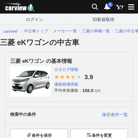
carview!
検索
通知
i
ログイン
ID新規取得
中古車トップ
メーカー一覧
三菱の車種一覧
三菱の中古
carview!
三菱 eKワゴンの中古車
三菱 eKワゴン の基本情報
カタログ情報
3.9
価格相場情報
108.0
平均本体価格：
万円
検索中の条件
保存条件一覧
条件を保存
条件を変更