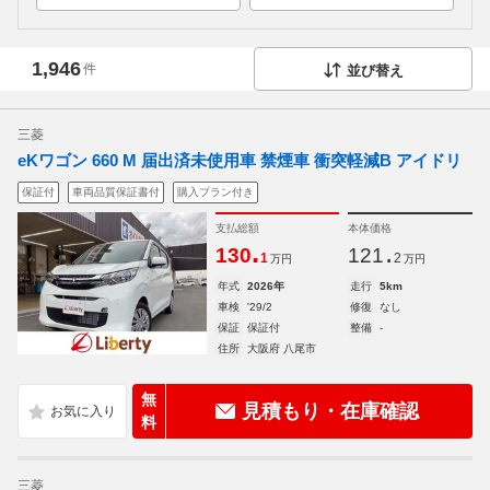
1,946
件
並び替え
三菱
eKワゴン 660 M 届出済未使用車 禁煙車 衝突軽減B アイドリ
保証付
車両品質保証書付
購入プラン付き
支払総額
本体価格
.
.
130
121
1
2
万円
万円
年式
2026年
走行
5km
車検
'29/2
修復
なし
保証
保証付
整備
-
住所
大阪府 八尾市
無
見積もり・在庫確認
料
三菱