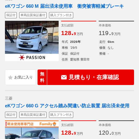
eKワゴン 660 M 届出済未使用車 衝突被害軽減ブレーキ
保証付
車両品質保証書付
購入プラン付き
支払総額
本体価格
.
.
128
119
9
9
万円
万円
年式
2026年
走行
6km
車検
'29/5
修復
なし
保証
保証付
整備
-
住所
愛知県 豊田市
無
見積もり・在庫確認
料
三菱
eKワゴン 660 G アクセル踏み間違い防止装置 届出済未使用
保証付
車両品質保証書付
購入プラン付き
支払総額
本体価格
.
.
128
120
9
0
万円
万円