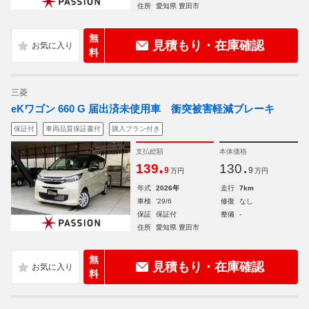
住所
愛知県 豊田市
無
見積もり・在庫確認
料
三菱
eKワゴン 660 G 届出済未使用車 衝突被害軽減ブレーキ
保証付
車両品質保証書付
購入プラン付き
支払総額
本体価格
.
.
139
130
9
9
万円
万円
年式
2026年
走行
7km
車検
'29/6
修復
なし
保証
保証付
整備
-
住所
愛知県 豊田市
無
見積もり・在庫確認
料