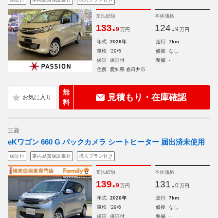
支払総額
本体価格
.
.
133
124
9
9
万円
万円
年式
2026年
走行
7km
車検
'29/5
修復
なし
保証
保証付
整備
-
住所
愛知県 春日井市
無
見積もり・在庫確認
料
三菱
eKワゴン 660 G バックカメラ シートヒーター 届出済未使用
保証付
車両品質保証書付
購入プラン付き
支払総額
本体価格
.
.
139
131
9
0
万円
万円
年式
2026年
走行
7km
車検
'29/6
修復
なし
保証
保証付
整備
-