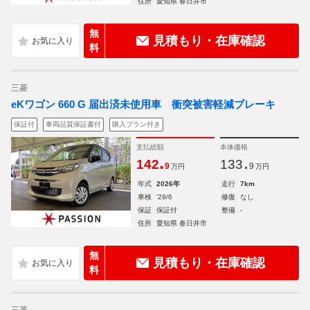
住所
愛知県 春日井市
無
見積もり・在庫確認
料
三菱
eKワゴン 660 G 届出済未使用車 衝突被害軽減ブレーキ
保証付
車両品質保証書付
購入プラン付き
支払総額
本体価格
.
.
142
133
9
9
万円
万円
年式
2026年
走行
7km
車検
'29/6
修復
なし
保証
保証付
整備
-
住所
愛知県 春日井市
無
見積もり・在庫確認
料