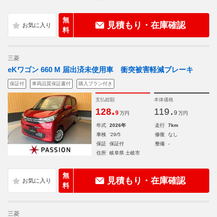
無
見積もり・在庫確認
料
三菱
eKワゴン 660 M 届出済未使用車 衝突被害軽減ブレーキ
保証付
車両品質保証書付
購入プラン付き
支払総額
本体価格
.
.
128
119
9
9
万円
万円
年式
2026年
走行
7km
車検
'29/5
修復
なし
保証
保証付
整備
-
住所
岐阜県 土岐市
無
見積もり・在庫確認
料
三菱