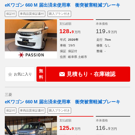
eKワゴン 660 M 届出済未使用車 衝突被害軽減ブレーキ
保証付
車両品質保証書付
購入プラン付き
支払総額
本体価格
.
.
128
119
9
9
万円
万円
年式
2026年
走行
7km
車検
'29/5
修復
なし
保証
保証付
整備
-
住所
岐阜県 土岐市
無
見積もり・在庫確認
料
三菱
eKワゴン 660 M 届出済未使用車 衝突被害軽減ブレーキ
保証付
車両品質保証書付
購入プラン付き
支払総額
本体価格
.
.
125
116
9
9
万円
万円