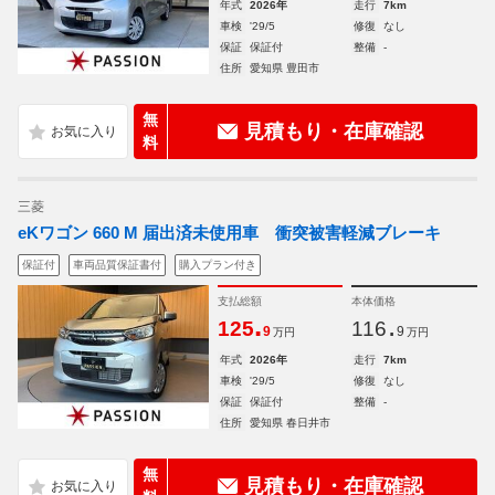
年式
2026年
走行
7km
車検
'29/5
修復
なし
保証
保証付
整備
-
住所
愛知県 豊田市
無
見積もり・在庫確認
料
三菱
eKワゴン 660 M 届出済未使用車 衝突被害軽減ブレーキ
保証付
車両品質保証書付
購入プラン付き
支払総額
本体価格
.
.
125
116
9
9
万円
万円
年式
2026年
走行
7km
車検
'29/5
修復
なし
保証
保証付
整備
-
住所
愛知県 春日井市
無
見積もり・在庫確認