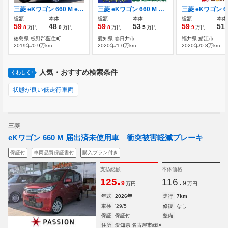
三菱 eKワゴン 660 M eアシスト プラス エディション 純正ナビ(TVFMAMBT) ステリモ ABS PW
三菱 eKワゴン 660 M 衝突軽減 ナビ TV Bカメラ ドラレコ
総額
本体
総額
本体
総額
本体
59
48
59
53
59
51
.8
万円
.0
万円
.8
万円
.5
万円
.9
万円
.
徳島県 板野郡藍住町
愛知県 春日井市
福井県 鯖江市
2019年/0.9万km
2020年/1.0万km
2020年/0.8万km
人気・おすすめ検索条件
くわしく!
状態が良い低走行車両
三菱
eKワゴン 660 M 届出済未使用車 衝突被害軽減ブレーキ
保証付
車両品質保証書付
購入プラン付き
支払総額
本体価格
.
.
125
116
9
9
万円
万円
年式
2026年
走行
7km
車検
'29/5
修復
なし
保証
保証付
整備
-
住所
愛知県 名古屋市緑区