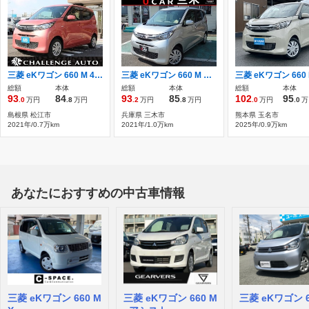
三菱 eKワゴン 660 M 4WD ワンオーナー 4WD
三菱 eKワゴン 660 M CDチューナー 衝突被害軽減ブレーキ
総額
本体
総額
本体
総額
本体
93
84
93
85
102
95
.0
万円
.8
万円
.2
万円
.8
万円
.0
万円
.0
万
島根県 松江市
兵庫県 三木市
熊本県 玉名市
2021年/0.7万km
2021年/1.0万km
2025年/0.9万km
あなたにおすすめの中古車情報
三菱 eKワゴン 660 M
三菱 eKワゴン 660 M
三菱 eKワゴン 6