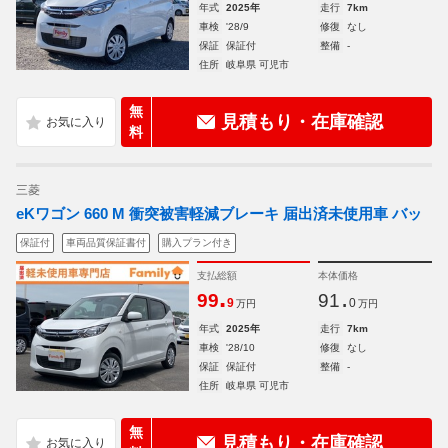
年式
2025年
走行
7km
車検
'28/9
修復
なし
保証
保証付
整備
-
住所
岐阜県 可児市
無
見積もり・在庫確認
料
三菱
eKワゴン 660 M 衝突被害軽減ブレーキ 届出済未使用車 バッ
保証付
車両品質保証書付
購入プラン付き
支払総額
本体価格
.
.
99
91
9
0
万円
万円
年式
2025年
走行
7km
車検
'28/10
修復
なし
保証
保証付
整備
-
住所
岐阜県 可児市
無
見積もり・在庫確認