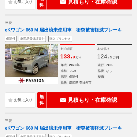
見積もり・在庫確認
料
三菱
eKワゴン 660 M 届出済未使用車 衝突被害軽減ブレーキ
保証付
車両品質保証書付
購入プラン付き
支払総額
本体価格
.
.
133
124
9
9
万円
万円
年式
2026年
走行
7km
車検
'29/5
修復
なし
保証
保証付
整備
-
住所
愛知県 春日井市
無
見積もり・在庫確認
料
三菱
eKワゴン 660 M 届出済未使用車 衝突被害軽減ブレーキ
保証付
車両品質保証書付
購入プラン付き