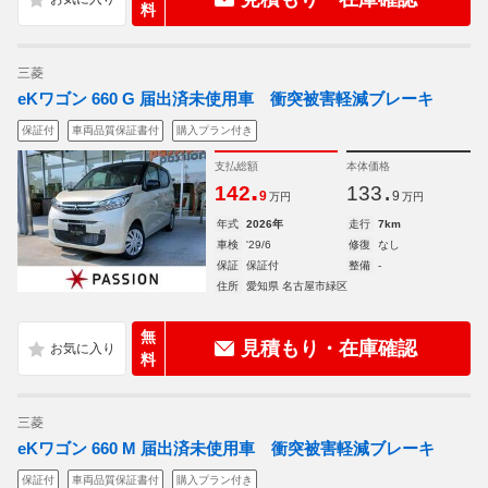
料
三菱
eKワゴン 660 G 届出済未使用車 衝突被害軽減ブレーキ
保証付
車両品質保証書付
購入プラン付き
支払総額
本体価格
.
.
142
133
9
9
万円
万円
年式
2026年
走行
7km
車検
'29/6
修復
なし
保証
保証付
整備
-
住所
愛知県 名古屋市緑区
無
見積もり・在庫確認
料
三菱
eKワゴン 660 M 届出済未使用車 衝突被害軽減ブレーキ
保証付
車両品質保証書付
購入プラン付き