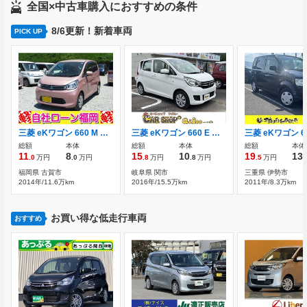
全国×中古車購入におすすめの条件
8/6更新！新着車両
PICK UP
三菱 eKワゴン 660 M アイドリングストップ キーレス CDデッキ
三菱 eKワゴン 660 E ナビ インパネCVT ベンチシート エアバッグ
総額
本体
総額
本体
総額
本体
11
8
15
10
19
13
.0
万円
.0
万円
.8
万円
.8
万円
.5
万円
.
福岡県 古賀市
岐阜県 関市
三重県 伊勢市
2014年/11.6万km
2016年/15.5万km
2011年/8.3万km
お買い得な低走行車両
おすすめ