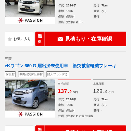
年式
2026年
走行
7km
車検
'29/6
修復
なし
保証
保証付
整備
-
住所
愛知県 豊田市
無
見積もり・在庫確認
料
三菱
eKワゴン 660 G 届出済未使用車 衝突被害軽減ブレーキ
保証付
車両品質保証書付
購入プラン付き
支払総額
本体価格
.
.
137
128
9
9
万円
万円
年式
2026年
走行
7km
車検
'29/6
修復
なし
保証
保証付
整備
-
住所
愛知県 名古屋市緑区
無