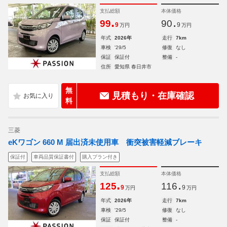
支払総額
本体価格
.
.
99
90
9
9
万円
万円
年式
2026年
走行
7km
車検
'29/5
修復
なし
保証
保証付
整備
-
住所
愛知県 春日井市
無
見積もり・在庫確認
料
三菱
eKワゴン 660 M 届出済未使用車 衝突被害軽減ブレーキ
保証付
車両品質保証書付
購入プラン付き
支払総額
本体価格
.
.
125
116
9
9
万円
万円
年式
2026年
走行
7km
車検
'29/5
修復
なし
保証
保証付
整備
-