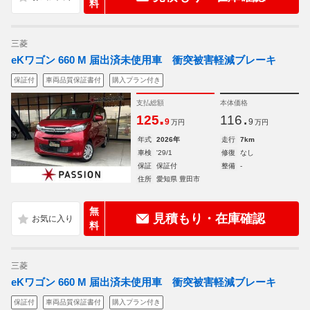
料
三菱
eKワゴン 660 M 届出済未使用車 衝突被害軽減ブレーキ
保証付
車両品質保証書付
購入プラン付き
支払総額
本体価格
.
.
125
116
9
9
万円
万円
年式
2026年
走行
7km
車検
'29/1
修復
なし
保証
保証付
整備
-
住所
愛知県 豊田市
無
見積もり・在庫確認
料
三菱
eKワゴン 660 M 届出済未使用車 衝突被害軽減ブレーキ
保証付
車両品質保証書付
購入プラン付き