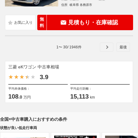
住所
岐阜県 各務原市
無
見積もり・在庫確認
料
1
〜
30
/
1946
件
三菱 eKワゴン 中古車相場
3.9
平均本体価格：
平均走行距離：
108
15,113
.0
万円
km
全国×中古車購入におすすめの条件
状態が良い低走行車両