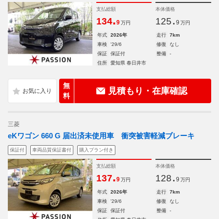
支払総額
本体価格
.
.
134
125
9
9
万円
万円
年式
2026年
走行
7km
車検
'29/6
修復
なし
保証
保証付
整備
-
住所
愛知県 春日井市
無
見積もり・在庫確認
料
三菱
eKワゴン 660 G 届出済未使用車 衝突被害軽減ブレーキ
保証付
車両品質保証書付
購入プラン付き
支払総額
本体価格
.
.
137
128
9
9
万円
万円
年式
2026年
走行
7km
車検
'29/6
修復
なし
保証
保証付
整備
-