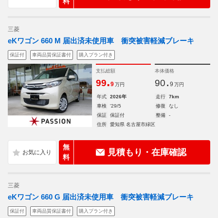
料
三菱
eKワゴン 660 M 届出済未使用車 衝突被害軽減ブレーキ
保証付
車両品質保証書付
購入プラン付き
支払総額
本体価格
.
.
99
90
9
9
万円
万円
年式
2026年
走行
7km
車検
'29/5
修復
なし
保証
保証付
整備
-
住所
愛知県 名古屋市緑区
無
見積もり・在庫確認
料
三菱
eKワゴン 660 G 届出済未使用車 衝突被害軽減ブレーキ
保証付
車両品質保証書付
購入プラン付き