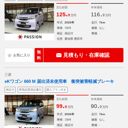
支払総額
本体価格
.
.
125
116
9
9
万円
万円
年式
2026年
走行
7km
車検
'29/5
修復
なし
保証
保証付
整備
-
住所
愛知県 豊田市
無
見積もり・在庫確認
料
三菱
eKワゴン 660 M 届出済未使用車 衝突被害軽減ブレーキ
保証付
車両品質保証書付
購入プラン付き
支払総額
本体価格
.
.
99
90
9
9
万円
万円
年式
2026年
走行
7km
車検
'29/6
修復
なし
保証
保証付
整備
-