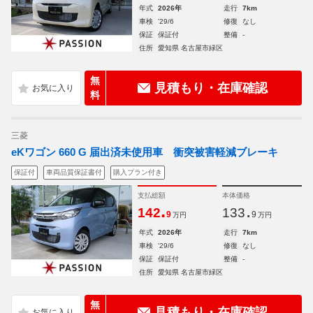
年式
2026年
走行
7km
車検
'29/6
修復
なし
保証
保証付
整備
-
住所
愛知県 名古屋市緑区
無
見積もり・在庫確認
料
三菱
eKワゴン 660 G 届出済未使用車 衝突被害軽減ブレーキ
保証付
車両品質保証書付
購入プラン付き
支払総額
本体価格
.
.
142
133
9
9
万円
万円
年式
2026年
走行
7km
車検
'29/6
修復
なし
保証
保証付
整備
-
住所
愛知県 名古屋市緑区
無
見積もり・在庫確認