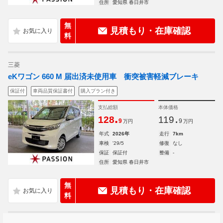
住所
愛知県 春日井市
無
見積もり・在庫確認
料
三菱
eKワゴン 660 M 届出済未使用車 衝突被害軽減ブレーキ
保証付
車両品質保証書付
購入プラン付き
支払総額
本体価格
.
.
128
119
9
9
万円
万円
年式
2026年
走行
7km
車検
'29/5
修復
なし
保証
保証付
整備
-
住所
愛知県 春日井市
無
見積もり・在庫確認
料