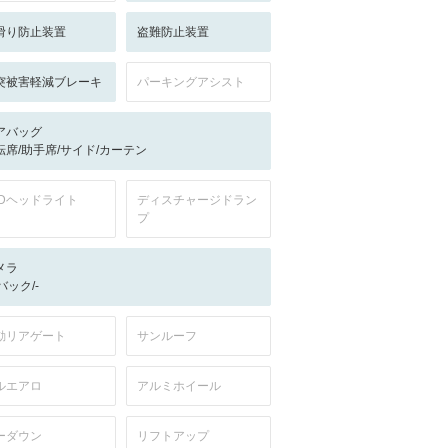
滑り防止装置
盗難防止装置
突被害軽減ブレーキ
パーキングアシスト
アバッグ
転席/助手席/サイド/カーテン
EDヘッドライト
ディスチャージドラン
プ
メラ
-/バック/-
動リアゲート
サンルーフ
ルエアロ
アルミホイール
ーダウン
リフトアップ