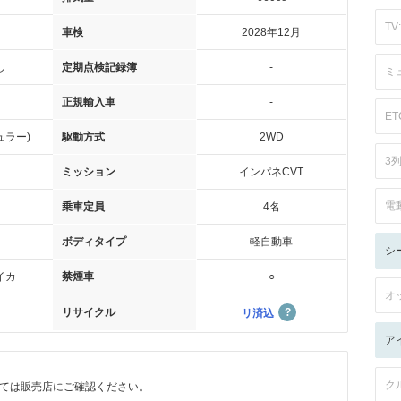
TV:
車検
2028年12月
し
定期点検記録簿
-
ミ
正規輸入車
-
ET
ュラー)
駆動方式
2WD
3
ミッション
インパネCVT
電
乗車定員
4名
ボディタイプ
軽自動車
シ
イカ
禁煙車
○
オ
リサイクル
リ済込
ア
ク
ては販売店にご確認ください。