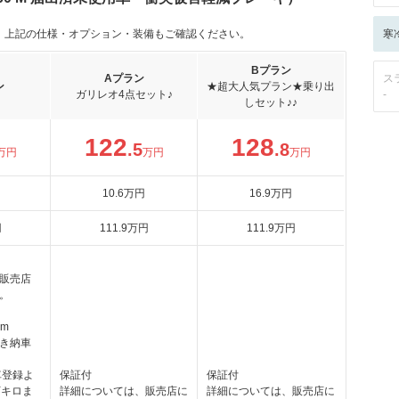
。上記の仕様・オプション・装備もご確認ください。
寒
Bプラン
Aプラン
ス
ン
★超大人気プラン★乗り出
ガリレオ4点セット♪
-
しセット♪♪
122
128
.5
.8
万円
万円
万円
10
.6
万円
16
.9
万円
円
111
.9
万円
111
.9
万円
販売店
。
km
き納車
車登録よ
保証付
保証付
万キロま
詳細については、販売店に
詳細については、販売店に