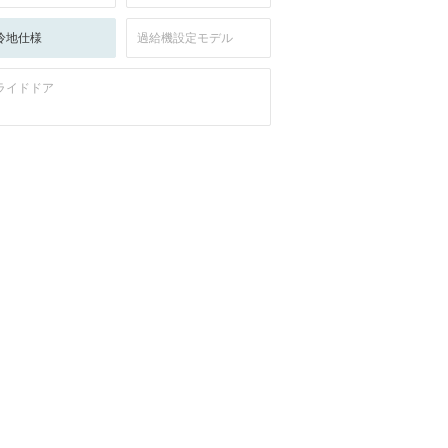
冷地仕様
過給機設定モデル
ライドドア