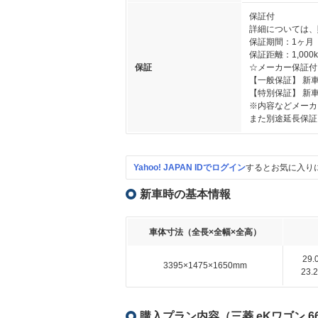
保証付
詳細については、
保証期間：1ヶ月
保証距離：1,000
保証
☆メーカー保証付
【一般保証】 新
【特別保証】 新
※内容などメーカ
また別途延長保証
Yahoo! JAPAN IDでログイン
するとお気に入り
新車時の基本情報
車体寸法（全長×全幅×全高）
29
3395×1475×1650mm
23
購入プラン内容（三菱 eKワゴン 