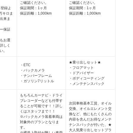
ご確認ください。
ご確認ください。
車登録よ
保証期間：1ヶ月
保証期間：1ヶ月
0万キロま
保証距離：1,000km
保証距離：1,000km
出来ま
ー保証
もお選
詳しく
い。
★乗り出しセット★
・ETC
・フロアマット
・バックカメラ
・ドアバイザー
・ナンバーフレーム
・ボディコーティング
・ガソリン7リットル
・メンテナンスパック
もちろんカーナビ・ドライ
ブレコーダーなども付帯す
次回車検基本工賃、オイル
ることが可能です！！詳し
交換、オイルエレメント交
くはスタッフまで！！
換など、他にもたくさんの
※バックカメラ装着車両は
内容を含んだお得なメンテ
対象外のプランとなりま
ナンスパックが付いた、★
す。
大人気乗り出しセットプラ
※構造上取付が難しい車両