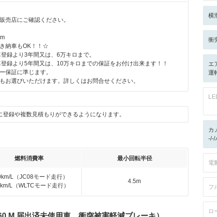
横
販売店にご確認ください。
km
衝
き納車もOK！！☆
車登録より3年間又は、6万キロまで。
車登録より5年間又は、10万キロまでの保証をお付け出来ます！！
エ
ー保証に準じます。
運
もお選びいただけます。詳しくはお問合せください。
L
に登録や複数見積もりができるようになります。
カ
-/
燃料消費率
最小回転半径
電
.0km/L（JC08モード走行）
4.5m
.2km/L（WLTCモード走行）
フ
ロ
660 M 届出済未使用車 衝突被害軽減ブレーキ）