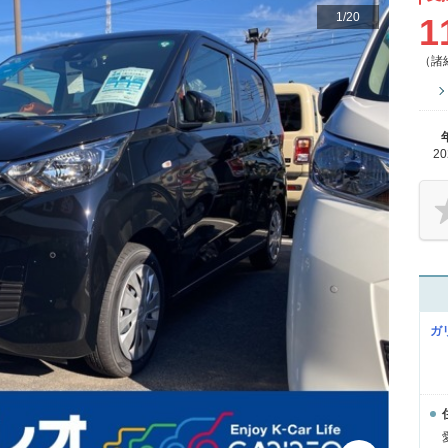
1
/
20
1
（諸
2
ガ