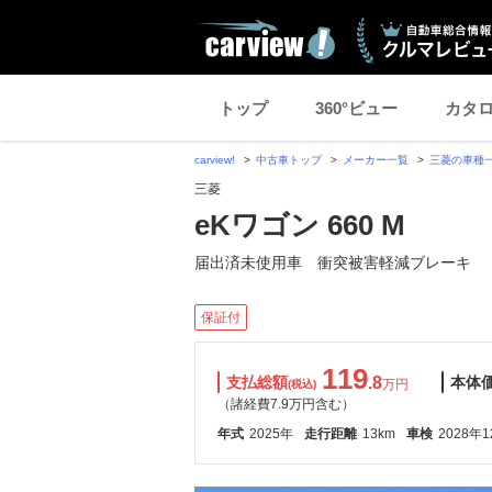
トップ
360°ビュー
カタ
carview!
中古車トップ
メーカー一覧
三菱の車種
三菱
eKワゴン 660 M
届出済未使用車 衝突被害軽減ブレーキ
保証付
119
支払総額
.8
本体
万円
(税込)
（諸経費7.9万円含む）
年式
2025年
走行距離
13km
車検
2028年