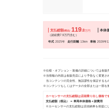
119
支払総額
.8
本体
万円
(税込)
（諸経費7.9万円含む）
年式
2025年
走行距離
13km
車検
2028年
※仕様・オプション・装備の詳細については各販
※当情報の内容は各販売店により予告なく変更され
当コンテンツの完全性、無誤謬性を保証するも
※コンテンツもしくはデータの全部または一部を
カーセンサーの支払総額は店頭乗り出し価格で
支払総額（税込） ＝ 車両本体価格＋諸費用
※カーセンサーの支払総額は店頭納車を前提に