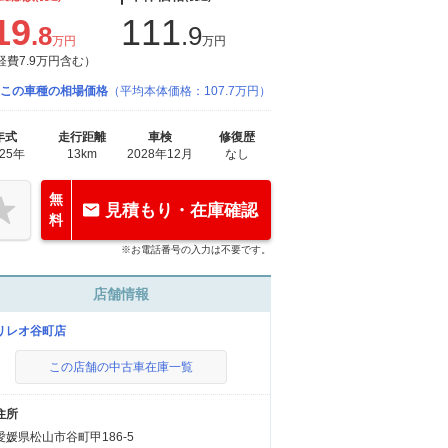
19
111
.8
.9
万円
万円
経費7.9万円含む）
この車種の相場価格
（平均本体価格：107.7万円）
年式
走行距離
車検
修復歴
025年
13km
2028年12月
なし
無
見積もり・在庫確認
料
※お電話番号の入力は不要です。
店舗情報
リレオ谷町店
この店舗の中古車在庫一覧
住所
愛媛県松山市谷町甲186-5