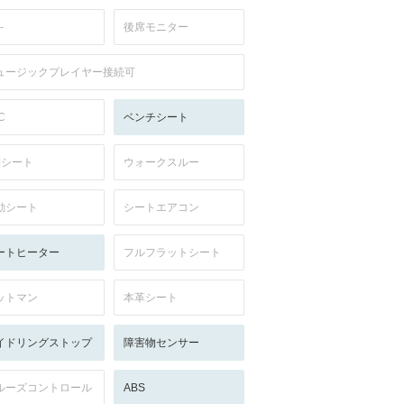
-
後席モニター
ュージックプレイヤー接続可
C
ベンチシート
列シート
ウォークスルー
動シート
シートエアコン
ートヒーター
フルフラットシート
ットマン
本革シート
イドリングストップ
障害物センサー
ルーズコントロール
ABS