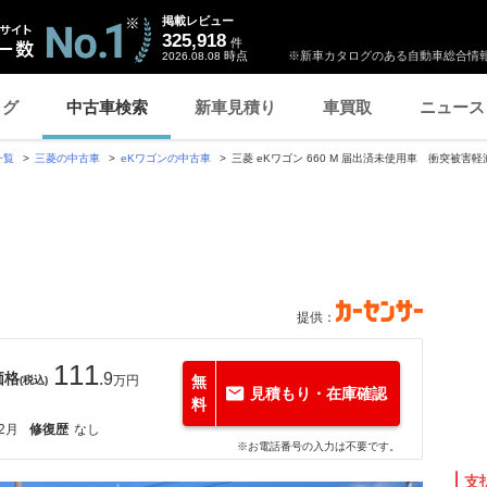
掲載レビュー
325,918
件
時点
※新車カタログのある自動車総合情報
2026.08.08
ログ
中古車検索
新車見積り
車買取
ニュース
一覧
三菱の中古車
eKワゴンの中古車
三菱 eKワゴン 660 M 届出済未使用車 衝突被害
提供：
111
価格
.9
万円
無
(税込)
見積もり・在庫確認
料
12月
修復歴
なし
※お電話番号の入力は不要です。
支