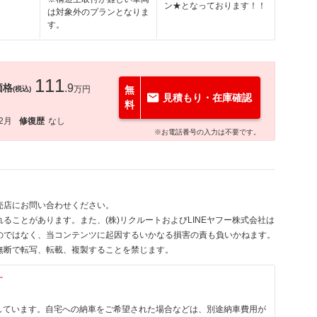
ン★となっております！！
は対象外のプランとなりま
す。
111
価格
.9
万円
無
(税込)
見積もり・在庫確認
料
12月
修復歴
なし
※お電話番号の入力は不要です。
売店にお問い合わせください。
ることがあります。また、(株)リクルートおよびLINEヤフー株式会社は
のではなく、当コンテンツに起因するいかなる損害の責も負いかねます。
無断で転写、転載、複製することを禁じます。
す
しています。自宅への納車をご希望された場合などは、別途納車費用が