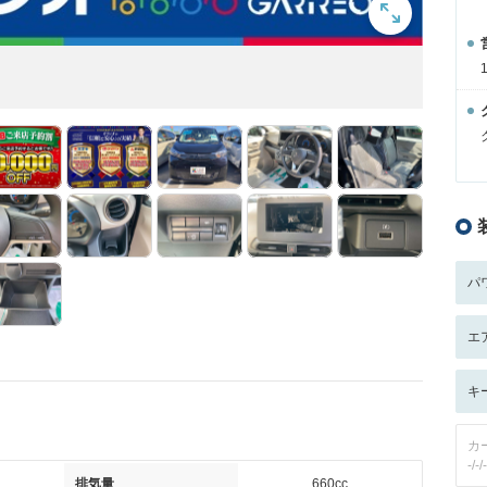
パ
エ
キ
カ
-/-/-
排気量
660cc