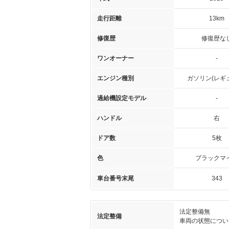
走行距離
13km
修復歴
修復歴な
ワンオーナー
-
エンジン種別
ガソリン(レギ
過給機設定モデル
-
ハンドル
右
ドア数
5枚
色
ブラックマ
車台番号末尾
343
法定整備無
法定整備
車両の状態につい