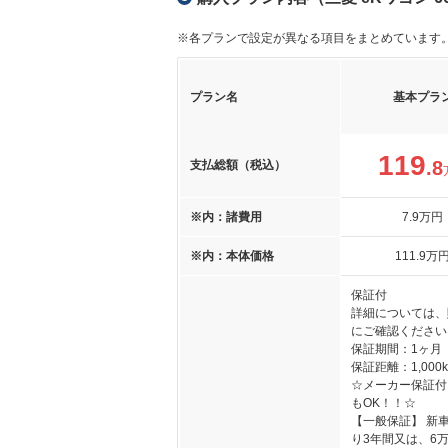
※各プランで設定が異なる項目をまとめています
プラン名
基本プラ
119
.8
支払総額（税込）
※内：諸費用
7
.9
万円
※内：本体価格
111
.9
万
保証付
詳細については、
にご確認ください
保証期間：1ヶ月
保証距離：1,000
☆メーカー保証付
もOK！！☆
【一般保証】 新
り3年間又は、6