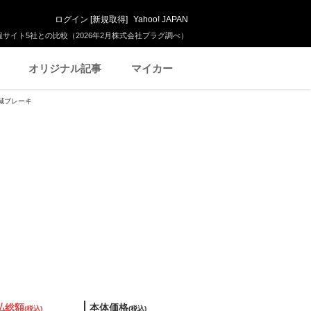
ログイン
[
新規取得
]
Yahoo! JAPAN
サイト5社との比較（2026年2月株式会社プラグ調べ）
オリジナル記事
マイカー
軽減ブレーキ
払総額
本体価格
(税込)
(税込)