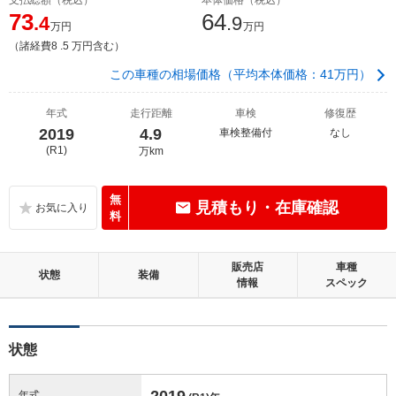
73
64
.4
.9
万円
万円
（諸経費8 .5 万円含む）
この車種の相場価格（平均本体価格：41万円）
年式
走行距離
車検
修復歴
2019
4.9
車検整備付
なし
(R1)
万km
無
見積もり・在庫確認
料
販売店
車種
状態
装備
情報
スペック
状態
2019
年式