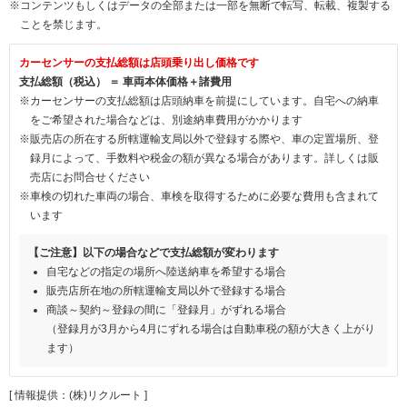
※コンテンツもしくはデータの全部または一部を無断で転写、転載、複製する
ことを禁じます。
カーセンサーの支払総額は店頭乗り出し価格です
支払総額（税込） ＝ 車両本体価格＋諸費用
※カーセンサーの支払総額は店頭納車を前提にしています。自宅への納車
をご希望された場合などは、別途納車費用がかかります
※販売店の所在する所轄運輸支局以外で登録する際や、車の定置場所、登
録月によって、手数料や税金の額が異なる場合があります。詳しくは販
売店にお問合せください
※車検の切れた車両の場合、車検を取得するために必要な費用も含まれて
います
【ご注意】以下の場合などで支払総額が変わります
自宅などの指定の場所へ陸送納車を希望する場合
販売店所在地の所轄運輸支局以外で登録する場合
商談～契約～登録の間に「登録月」がずれる場合
（登録月が3月から4月にずれる場合は自動車税の額が大きく上がり
ます）
[ 情報提供：(株)リクルート ]