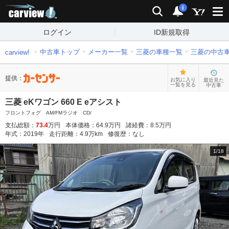
carview!
検索
通知
i
ログイン
ID新規取得
中古車トップ
メーカー一覧
三菱の車種一覧
三菱の中古
carview!
提供：
お気に入り
最近見た
一覧を見る
中古車
三菱 eKワゴン 660 E eアシスト
フロントフォグ AM/FMラジオ CD/
支払総額：
73.4
万円
本体価格：
64.9
万円
諸経費：
8.5
万円
年式：
2019
年
走行距離：
4.9
万km
修復歴：
なし
1
/
18