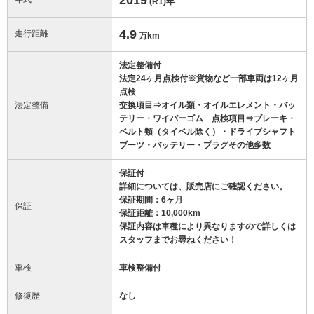
(R1)
年
4.9
走行距離
万km
法定整備付
法定24ヶ月点検付※貨物など一部車両は12ヶ月
点検
法定整備
交換項目⇒オイル類・オイルエレメント・バッ
テリー・ワイパーゴム 点検項目⇒ブレーキ・
ベルト類（タイベル除く）・ドライブシャフト
ブーツ・バッテリー・プラグその他多数
保証付
詳細については、販売店にご確認ください。
保証期間：6ヶ月
保証
保証距離：10,000km
保証内容は車種により異なりますので詳しくは
スタッフまでお尋ねください！
車検
車検整備付
修復歴
なし