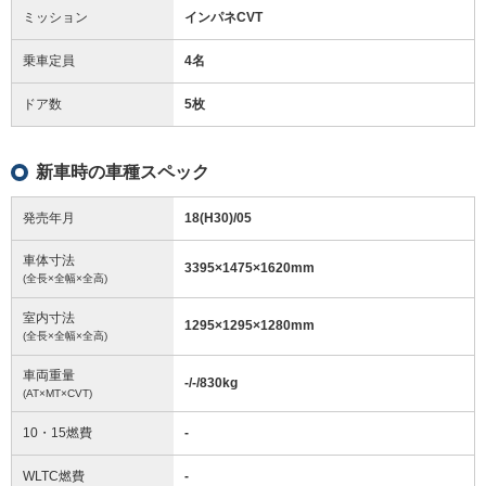
ミッション
インパネCVT
乗車定員
4名
ドア数
5枚
新車時の車種スペック
発売年月
18(H30)/05
車体寸法
3395
×
1475
×
1620
mm
(全長×全幅×全高)
室内寸法
1295
×
1295
×
1280
mm
(全長×全幅×全高)
車両重量
-/-/830
kg
(AT×MT×CVT)
10・15燃費
-
WLTC燃費
-