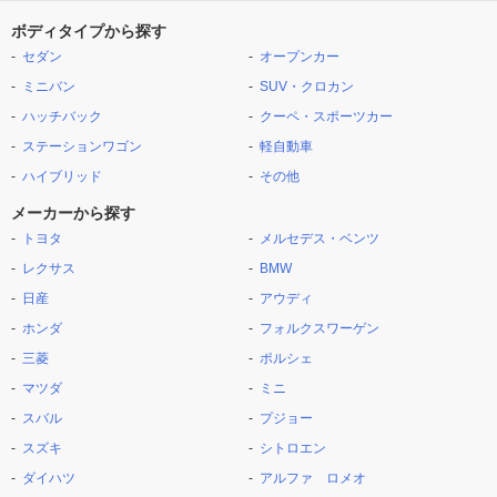
ボディタイプから探す
セダン
オープンカー
ミニバン
SUV・クロカン
ハッチバック
クーペ・スポーツカー
ステーションワゴン
軽自動車
ハイブリッド
その他
メーカーから探す
トヨタ
メルセデス・ベンツ
レクサス
BMW
日産
アウディ
ホンダ
フォルクスワーゲン
三菱
ポルシェ
マツダ
ミニ
スバル
プジョー
スズキ
シトロエン
ダイハツ
アルファ ロメオ