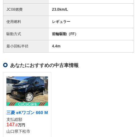
JC08燃費
23.0km/L
使用燃料
レギュラー
駆動方式
前輪駆動（FF）
最小回転半径
4.4
m
あなたにおすすめの中古車情報
三菱 eKワゴン 660 M
支払総額
147
.0
万円
山口県下松市