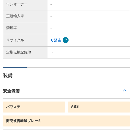
ワンオーナー
-
正規輸入車
-
禁煙車
-
リサイクル
リ済込
定期点検記録簿
○
装備
安全装備
ABS
パワステ
衝突被害軽減ブレーキ