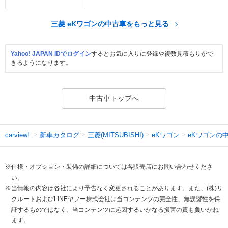
三菱 eKワゴンの中古車をもっと見る
Yahoo! JAPAN IDでログイン
するとお気に入りに登録や複数見積もりがで
きるようになります。
中古車トップへ
新車カタログ
三菱(MITSUBISHI)
eKワゴン
eKワゴンの
carview!
※仕様・オプション・装備の詳細については各販売店にお問い合わせくださ
い。
※当情報の内容は各社により予告なく変更されることがあります。また、(株)リ
クルートおよびLINEヤフー株式会社は当コンテンツの完全性、無誤謬性を保
証するものではなく、当コンテンツに起因するいかなる損害の責も負いかね
ます。