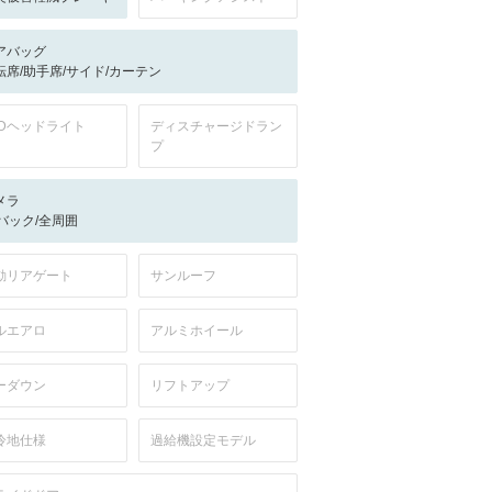
アバッグ
転席/助手席/サイド/カーテン
EDヘッドライト
ディスチャージドラン
プ
メラ
-/バック/全周囲
動リアゲート
サンルーフ
ルエアロ
アルミホイール
ーダウン
リフトアップ
冷地仕様
過給機設定モデル