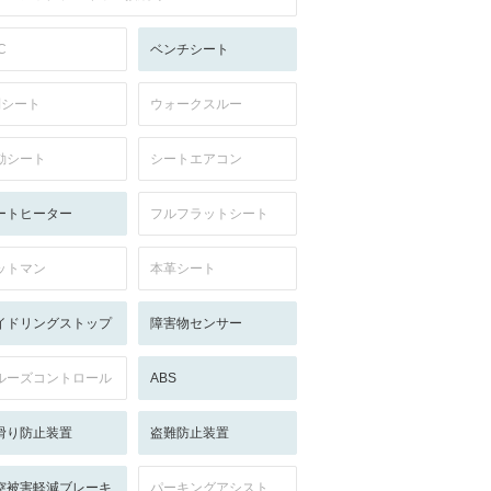
C
ベンチシート
列シート
ウォークスルー
動シート
シートエアコン
ートヒーター
フルフラットシート
ットマン
本革シート
イドリングストップ
障害物センサー
ルーズコントロール
ABS
滑り防止装置
盗難防止装置
突被害軽減ブレーキ
パーキングアシスト