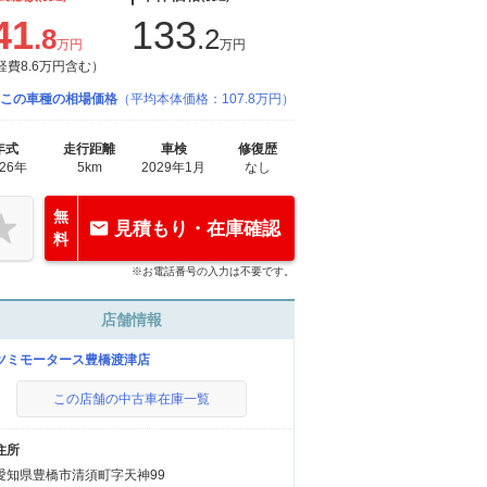
41
133
.8
.2
万円
万円
経費8.6万円含む）
この車種の相場価格
（平均本体価格：107.8万円）
年式
走行距離
車検
修復歴
026年
5km
2029年1月
なし
無
見積もり・在庫確認
料
※お電話番号の入力は不要です。
店舗情報
ツミモータース豊橋渡津店
この店舗の中古車在庫一覧
住所
愛知県豊橋市清須町字天神99