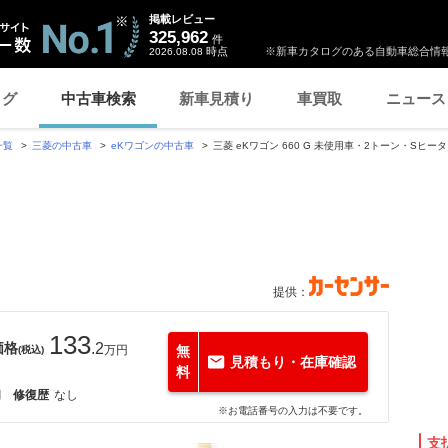
掲載レビュー
325,962
件
時点
※新車カタログのある自動車総合情報
2026.08.08
ログ
中古車検索
新車見積り
車買取
ニュース
一覧
三菱の中古車
eKワゴンの中古車
三菱 eKワゴン 660 G 未使用車・2トーン・Sヒー
提供：
133
価格
.2
万円
無
(税込)
見積もり・在庫確認
料
月
修復歴
なし
※お電話番号の入力は不要です。
支