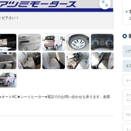
ませ下さい！
パ
エ
キ
カ
オートAC★シートヒーター●電話でのお問い合わせも承ります。創業
-/-/-
TV:
ミ