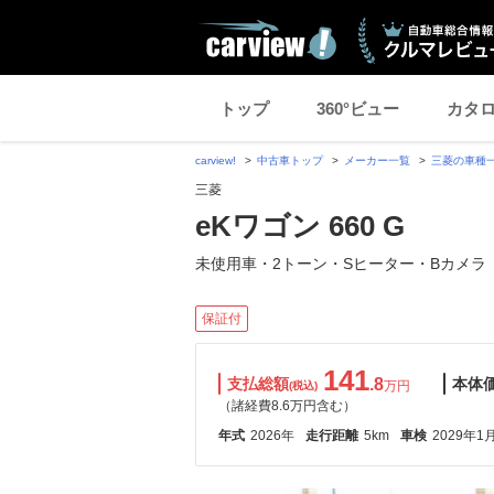
トップ
360°ビュー
カタ
carview!
中古車トップ
メーカー一覧
三菱の車種
三菱
eKワゴン 660 G
未使用車・2トーン・Sヒーター・Bカメラ
保証付
141
支払総額
.8
本体
万円
(税込)
（諸経費8.6万円含む）
年式
2026年
走行距離
5km
車検
2029年1