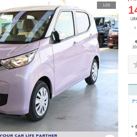
1
/
20
1
（諸
2
ア