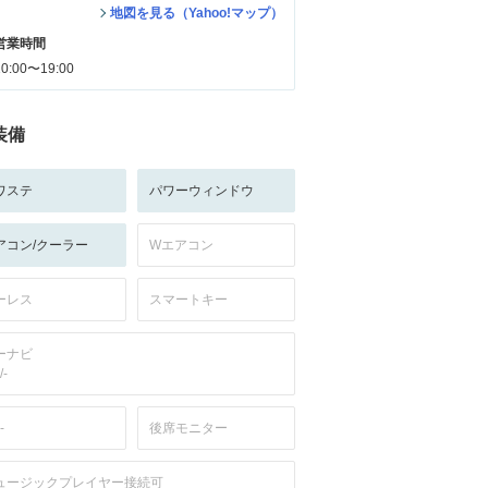
地図を見る（Yahoo!マップ）
営業時間
10:00〜19:00
装備
ワステ
パワーウィンドウ
アコン/クーラー
Wエアコン
ーレス
スマートキー
ーナビ
/-
-
後席モニター
ュージックプレイヤー接続可