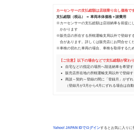
カーセンサーの支払総額は店頭乗り出し価格で
支払総額（税込） ＝ 車両本体価格＋諸費用
※カーセンサーの支払総額は店頭納車を前提に
かかります
※販売店の所在する所轄運輸支局以外で登録す
合があります。詳しくは販売店にお問合せく
※車検の切れた車両の場合、車検を取得するた
【ご注意】以下の場合などで支払総額が変わ
自宅などの指定の場所へ陸送納車を希望す
販売店所在地の所轄運輸支局以外で登録す
商談～契約～登録の間に「登録月」がずれ
（登録月が3月から4月にずれる場合は自
Yahoo! JAPAN IDでログイン
するとお気に入りに