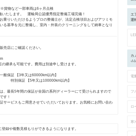
付※貨物など一部車両は6ヶ月点検
施いたします。 運輸局公認優秀指定整備工場完備！
エ
お乗りいただけるようプロの整備士が、法定点検項目およびアツミモ
運
いる基準を元に整備し、室内・外装のクリーニングをして納車となり
L
販売店にご確認ください。
カ
km
-/
証の継承も可能です。費用は別途申し受けます。
保証 【3年又は60000km以内】
電
5年又は100000km以内】
は、最長5年間の保証が全国の系列ディーラーにて受けられますので
フ
心です！
証サービスもご用意させていただいております。お気軽にお問い合わ
ロ
寒
に登録や複数見積もりができるようになります。