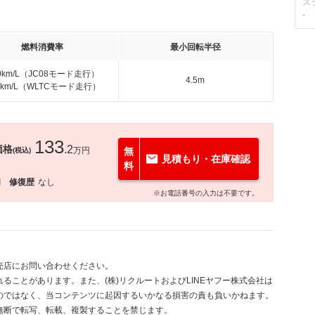
ス
-
燃料消費率
最小回転半径
.0km/L（JC08モード走行）
4.5m
.2km/L（WLTCモード走行）
133
価格
.2
万円
無
(税込)
見積もり・在庫確認
料
月
修復歴
なし
※お電話番号の入力は不要です。
売店にお問い合わせください。
ることがあります。また、(株)リクルートおよびLINEヤフー株式会社は
のではなく、当コンテンツに起因するいかなる損害の責も負いかねます。
無断で転写、転載、複製することを禁じます。