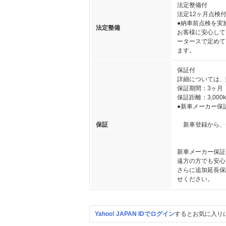
法定整備付
法定12ヶ月点検
●納車前点検を実
法定整備
お客様に安心して
ータースで定めて
ます。
保証付
詳細については、
保証期間：3ヶ月
保証距離：3,000
●新車メーカー保
保証
新車登録から、一般
特別保証 【
新車メーカー保証
遠方の方でも安
さらに追加延長保
せください。
Yahoo! JAPAN IDでログイン
するとお気に入り