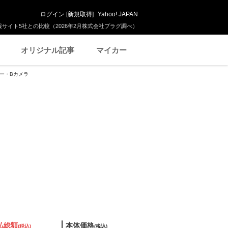
ログイン
[
新規取得
]
Yahoo! JAPAN
サイト5社との比較（2026年2月株式会社プラグ調べ）
オリジナル記事
マイカー
ター・Bカメラ
払総額
本体価格
(税込)
(税込)