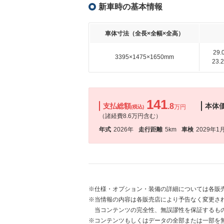
新車時の基本情報
車体寸法（全長×全幅×全高）
29
3395×1475×1650mm
23
141
支払総額
.8
本体
万円
(税込)
（諸経費8.6万円含む）
年式
2026年
走行距離
5km
車検
2029年1
※仕様・オプション・装備の詳細については各販
※当情報の内容は各販売店により予告なく変更され
当コンテンツの完全性、無誤謬性を保証するも
※コンテンツもしくはデータの全部または一部を