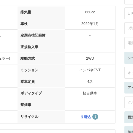
排気量
660cc
ET
車検
2029年1月
3
し
定期点検記録簿
-
電
正規輸入車
-
シ
ュラー)
駆動方式
2WD
ミッション
インパネCVT
オ
乗車定員
4名
ア
ボディタイプ
軽自動車
ク
禁煙車
-
リサイクル
リ済込
横
衝