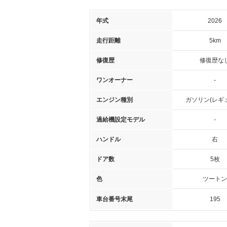
年式
2026
走行距離
5km
修復歴
修復歴な
ワンオーナー
-
エンジン種別
ガソリン(レギ
過給機設定モデル
-
ハンドル
右
ドア数
5枚
色
ツートン
車台番号末尾
195